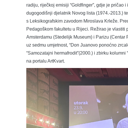
radiju, riječkoj emisiji “Goldfinger”, gdje je pričao
dugogodišnji djelatnik Novog lista (1974.-2013.) t
s Leksikografskim zavodom Miroslava Krleže. Pred
Pedagoškom fakultetu u Rijeci. Režirao je vlastiti 
Amsterdamu (Stedelijk Museum) i Parizu (Centar Po
uz sedmu umjetnost, “Don Juanovo ponoćno zrcalo”(
“Samozatajni hermafrodit”(2000.) i zbirku kolumni “L
na portalu ArtKvart.