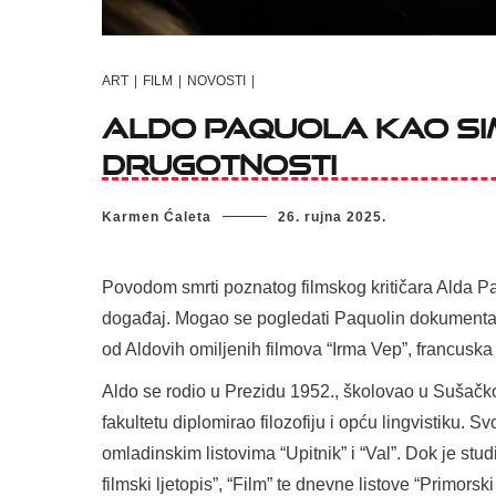
ART
|
FILM
|
NOVOSTI
|
Aldo Paquola kao si
drugotnosti
Karmen Ćaleta
26. rujna 2025.
Povodom smrti poznatog filmskog kritičara Alda Paquo
događaj. Mogao se pogledati Paquolin dokumentarni 
od Aldovih omiljenih filmova “Irma Vep”, francusk
Aldo se rodio u Prezidu 1952., školovao u Sušačkoj
fakultetu diplomirao filozofiju i opću lingvistiku.
omladinskim listovima “Upitnik” i “Val”. Dok je stud
filmski ljetopis”, “Film” te dnevne listove “Primors