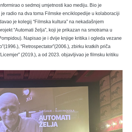
 i informirao o sedmoj umjetnosti kao mediju. Bio je
e je radio na dva toma Filmske enciklopedije u kolaboraciji
avao je kolegij “Filmska kultura” na nekadašnjem
projekt “Automati želja”, koji je prikazan na smotrama u
mpidou). Napisao je i dvije knjige kritika i ogleda vezane
1996.), “Retrospectator”(2006.), zbirku kratkih priča
icemjer” (2019.), a od 2023. objavljivao je filmsku kritiku