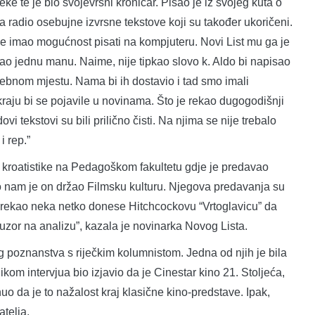
jeke te je bio svojevrsni kroničar. Pisao je iz svojeg kuta o
ga radio osebujne izvrsne tekstove koji su također ukoričeni.
je imao mogućnost pisati na kompjuteru. Novi List mu ga je
e imao jednu manu. Naime, nije tipkao slovo k. Aldo bi napisao
ebnom mjestu. Nama bi ih dostavio i tad smo imali
a kraju bi se pojavile u novinama. Što je rekao dugogodišnji
i tekstovi su bili prilično čisti. Na njima se nije trebalo
i rep.”
 kroatistike na Pedagoškom fakultetu gdje je predavao
to nam je on držao Filmsku kulturu. Njegova predavanja su
a rekao neka netko donese Hitchcockovu “Vrtoglavicu” da
 uzor na analizu”, kazala je novinarka Novog Lista.
vog poznanstva s riječkim kolumnistom. Jedna od njih je bila
ikom intervjua bio izjavio da je Cinestar kino 21. Stoljeća,
o da je to nažalost kraj klasične kino-predstave. Ipak,
atelja.