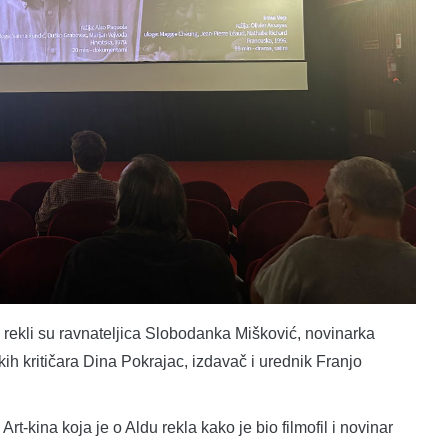
 rekli su ravnateljica Slobodanka Mišković, novinarka
kih kritičara Dina Pokrajac, izdavač i urednik Franjo
rt-kina koja je o Aldu rekla kako je bio filmofil i novinar