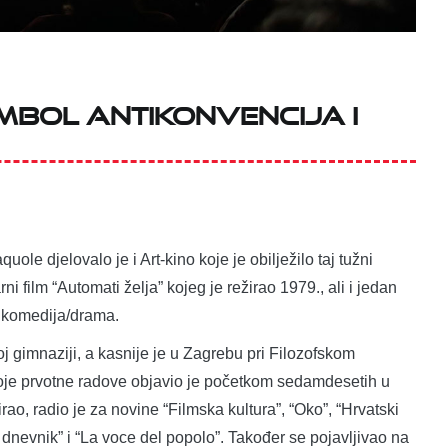
mbol antikonvencija i
le djelovalo je i Art-kino koje je obilježilo taj tužni
film “Automati želja” kojeg je režirao 1979., ali i jedan
a komedija/drama.
 gimnaziji, a kasnije je u Zagrebu pri Filozofskom
 Svoje prvotne radove objavio je početkom sedamdesetih u
irao, radio je za novine “Filmska kultura”, “Oko”, “Hrvatski
ki dnevnik” i “La voce del popolo”. Također se pojavljivao na