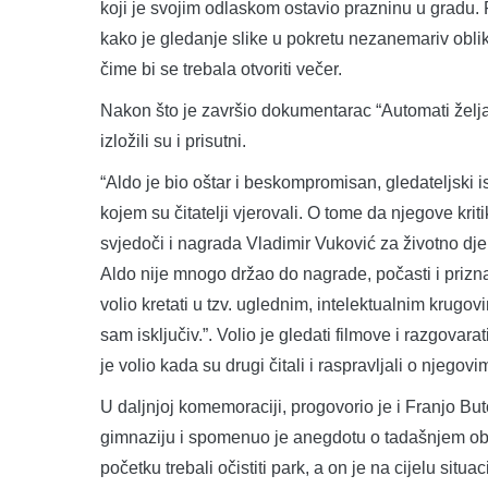
koji je svojim odlaskom ostavio prazninu u gradu. 
kako je gledanje slike u pokretu nezanemariv oblik
čime bi se trebala otvoriti večer.
Nakon što je završio dokumentarac “Automati želj
izložili su i prisutni.
“Aldo je bio oštar i beskompromisan, gledateljski i
kojem su čitatelji vjerovali. O tome da njegove kritik
svjedoči i nagrada Vladimir Vuković za životno djel
Aldo nije mnogo držao do nagrade, počasti i prizna
volio kretati u tzv. uglednim, intelektualnim krug
sam isključiv.”. Volio je gledati filmove i razgovara
je volio kada su drugi čitali i raspravljali o njegov
U daljnjoj komemoraciji, progovorio je i Franjo But
gimnaziju i spomenuo je anegdotu o tadašnjem ob
početku trebali očistiti park, a on je na cijelu situ