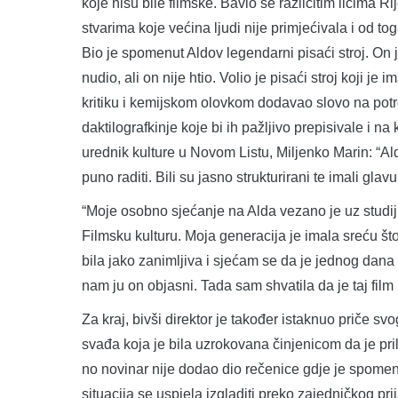
koje nisu bile filmske. Bavio se različitim licima Ri
stvarima koje većina ljudi nije primjećivala i od to
Bio je spomenut Aldov legendarni pisaći stroj. On 
nudio, ali on nije htio. Volio je pisaći stroj koji j
kritiku i kemijskom olovkom dodavao slovo na potr
daktilografkinje koje bi ih pažljivo prepisivale i n
urednik kulture u Novom Listu, Miljenko Marin: “Aldov
puno raditi. Bili su jasno strukturirani te imali glavu 
“Moje osobno sjećanje na Alda vezano je uz studij
Filmsku kulturu. Moja generacija je imala sreću š
bila jako zanimljiva i sjećam se da je jednog dan
nam ju on objasni. Tada sam shvatila da je taj film
Za kraj, bivši direktor je također istaknuo priče s
svađa koja je bila uzrokovana činjenicom da je pril
no novinar nije dodao dio rečenice gdje je spomenu
situacija se uspjela izgladiti preko zajedničkog prij