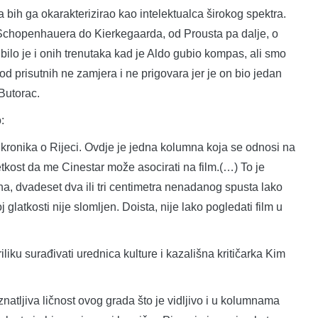
ja bih ga okarakterizirao kao intelektualca širokog spektra.
od Schopenhauera do Kierkegaarda, od Prousta pa dalje, o
lo je i onih trenutaka kad je Aldo gubio kompas, ali smo
o od prisutnih ne zamjera i ne prigovara jer je on bio jedan
 Butorac.
:
ga kronika o Rijeci. Ovdje je jedna kolumna koja se odnosi na
etkost da me Cinestar može asocirati na film.(…) To je
a, dvadeset dva ili tri centimetra nenadanog spusta lako
 glatkosti nije slomljen. Doista, nije lako pogledati film u
liku surađivati urednica kulture i kazališna kritičarka Kim
oznatljiva ličnost ovog grada što je vidljivo i u kolumnama