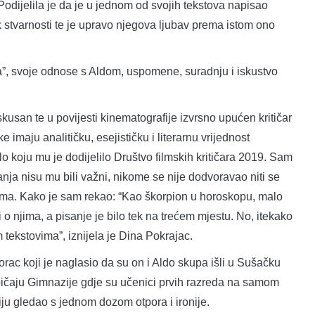
Podijelila je da je u jednom od svojih tekstova napisao
 stvarnosti te je upravo njegova ljubav prema istom ono
a”, svoje odnose s Aldom, uspomene, suradnju i iskustvo
skusan te u povijesti kinematografije izvrsno upućen kritičar
e imaju analitičku, esejističku i literarnu vrijednost
o koju mu je dodijelilo Društvo filmskih kritičara 2019. Sam
nja nisu mu bili važni, nikome se nije dodvoravao niti se
ovima. Kako je sam rekao: “Kao škorpion u horoskopu, malo
ti o njima, a pisanje je bilo tek na trećem mjestu. No, itekako
im tekstovima”, iznijela je Dina Pokrajac.
orac koji je naglasio da su on i Aldo skupa išli u Sušačku
ičaju Gimnazije gdje su učenici prvih razreda na samom
aciju gledao s jednom dozom otpora i ironije.