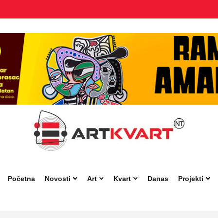
Početna
Novosti
Art
Kvart
Danas
Projekti