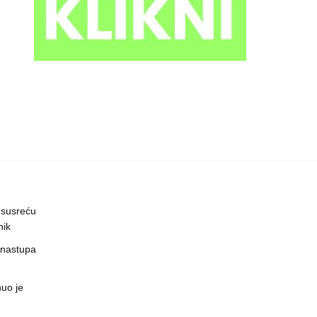
 susreću
nik
 nastupa
uo je