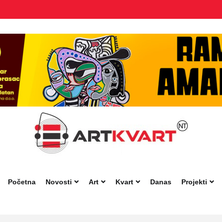
Početna
Novosti
Art
Kvart
Danas
Projekti