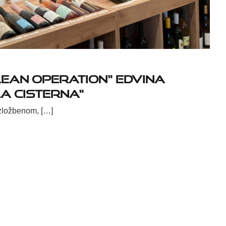
ean Operation“ Edvina
La cisterna“
 izložbenom, […]