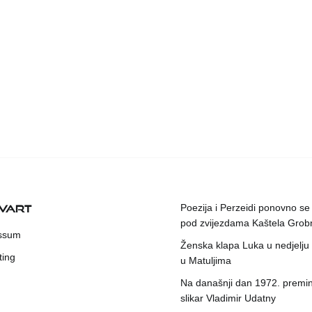
KVART
Poezija i Perzeidi ponovno se
pod zvijezdama Kaštela Grob
ssum
Ženska klapa Luka u nedjelju
ting
u Matuljima
Na današnji dan 1972. premin
slikar Vladimir Udatny