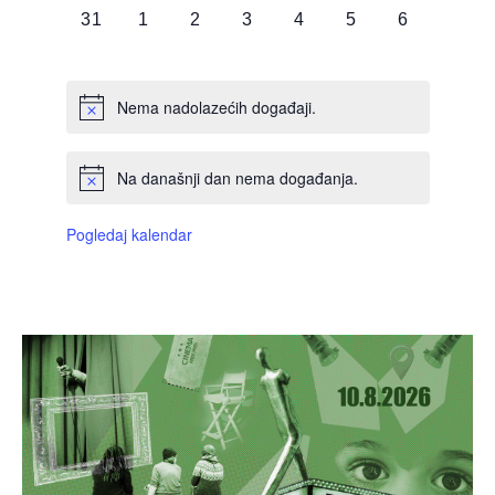
0
0
0
0
0
0
0
31
1
2
3
4
5
6
DOGAĐAJI,
DOGAĐAJI,
DOGAĐAJI,
DOGAĐAJI,
DOGAĐAJI,
DOGAĐAJI,
DOGAĐAJI
Nema nadolazećih događaji.
Na današnji dan nema događanja.
Pogledaj kalendar