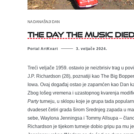
NA DANAŠNJI DAN
The Day the Music Die
Portal ArtKvart
3. veljače 2024.
Treći veljače 1959. ostavio je neizbrisiv trag u povi
J.P. Richardson (28), poznatiji kao The Big Bopper
Iowa. Ovaj događaj ostao je zapamćen kao Dan ka
Zbog lošeg vremena i uzastopnog kvarenja modifici
Party
turneju, u sklopu koje je grupa tada popularn
dvadeset četiri grada širom Srednjeg zapada u manj
sebe, Waylona Jenningsa i Tommy Allsupa – član
Richardson je tijekom turneje dobio gripu pa mu je