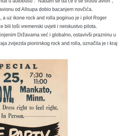
ti u autobusu”. “Nadam se da će ti se srušiti avion”,
 avionu od Allsupa dobio bacanjem novčića.
 a uz ikone rock and rolla poginuo je i pilot Roger
bili loši vremenski uvjeti i neiskustvo pilota.
dinjenim Državama već i globalno, ostavivši prazninu u
ja zvijezda pionirskog rock and rolla, označila je i kraj