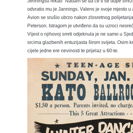
Jenningsu rekao “Nadam se da će ti se dupe smrznu
odvratio mu je Jannings. Valens je svoje mjesto u
Avion se srušio ubrzo nakon zlosretnog polijetanja,
Peterson. Istragom je utvrđeno da su uzroci nesreće 
Vijest o njihovoj smrti odjeknula je ne samo u Sje
srcima glazbenih entuzijasta širom svijeta. Osim kra
cijele jedne ere nevinosti te prijelaz u 60-te.