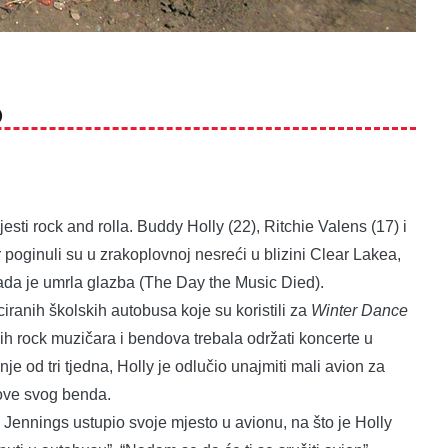
d
jesti rock and rolla. Buddy Holly (22), Ritchie Valens (17) i
 poginuli su u zrakoplovnoj nesreći u blizini Clear Lakea,
da je umrla glazba (The Day the Music Died).
ranih školskih autobusa koje su koristili za
Winter Dance
ih rock muzičara i bendova trebala održati koncerte u
e od tri tjedna, Holly je odlučio unajmiti mali avion za
ove svog benda.
 Jennings ustupio svoje mjesto u avionu, na što je Holly