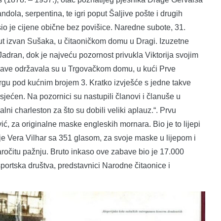
ndola, serpentina, te igri poput Šaljive pošte i drugih
io je cijene obične bez povišice. Naredne subote, 31.
 put izvan Sušaka, u čitaoničkom domu u Dragi. Izuzetne
Jadran, dok je najveću pozornost privukla Viktorija svojim
ave održavala su u Trgovačkom domu, u kući Prve
rgu pod kućnim brojem 3. Kratko izvješće s jedne takve
sjećen. Na pozornici su nastupili članovi i članuše u
lni charleston za što su dobili veliki aplauz.“. Prvu
, za originalne maske engleskih mornara. Bio je to lijepi
je Vera Vilhar sa 351 glasom, za svoje maske u lijepom i
ročitu pažnju. Bruto inkaso ove zabave bio je 17.000
 športska društva, predstavnici Narodne čitaonice i