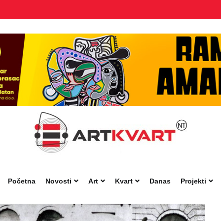
Početna
Novosti
Art
Kvart
Danas
Projekti