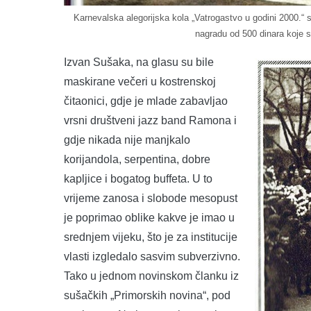
Karnevalska alegorijska kola „Vatrogastvo u godini 2000.“
nagradu od 500 dinara koje s
Izvan Sušaka, na glasu su bile
maskirane večeri u kostrenskoj
čitaonici, gdje je mlade zabavljao
vrsni društveni jazz band Ramona i
gdje nikada nije manjkalo
korijandola, serpentina, dobre
kapljice i bogatog buffeta. U to
vrijeme zanosa i slobode mesopust
je poprimao oblike kakve je imao u
srednjem vijeku, što je za institucije
vlasti izgledalo sasvim subverzivno.
Tako u jednom novinskom članku iz
sušačkih „Primorskih novina“, pod