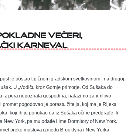
 POKLADNE VEČERI,
AČKI KARNEVAL
pust je postao tipičnom gradskom svetkovinom i na drugoj,
 Sušak. U „Vodiču kroz Gornje primorje. Od Sušaka do
a iz pera nepoznata gospodina, nalazimo zanimljivo
 promet pogodovao je porastu žitelja, kojima je Rijeka
roka, koji ih je ponukao da iz Sušaka učine predgrađe ili
za New York, pa mu odatle i ime Dormitory of New York.
promet preko mostova između Brooklyna i New Yorka