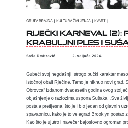
GRUPA BRAJDA
|
KULTURA ŽIVLJENJA
|
KVART
|
RIJEČKI KARNEVAL (2):
KRABULJNI PLES I SUŠ
Saša Dmitrović
2. veljače 2024.
Gubeći svoj negdašnji, strogo pučki karakter meso
istočnoj obali Rječine. Tamo je niknuo novi grad,
Obrovca“ izdanom dvadesetih godina ovog stoljeć
objašnjenje o razlozima uspona Sušaka: „Sve življi
postala pretijesna, što je i bio jedan od glavnih uz
spavaonicu, kako je to velegrad Brooklyn postao 
Kao što je ujutro i navečer bajoslovno ogroman 