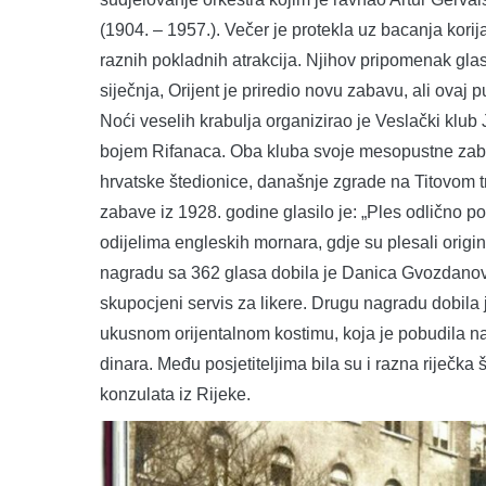
(1904. – 1957.). Večer je protekla uz bacanja korija
raznih pokladnih atrakcija. Njihov pripomenak glas
siječnja, Orijent je priredio novu zabavu, ali ovaj
Noći veselih krabulja organizirao je Veslački klub 
bojem Rifanaca. Oba kluba svoje mesopustne zab
hrvatske štedionice, današnje zgrade na Titovom t
zabave iz 1928. godine glasilo je: „Ples odlično po
odijelima engleskih mornara, gdje su plesali origina
nagradu sa 362 glasa dobila je Danica Gvozdanović
skupocjeni servis za likere. Drugu nagradu dobila 
ukusnom orijentalnom kostimu, koja je pobudila na
dinara. Među posjetiteljima bila su i razna riječka
konzulata iz Rijeke.