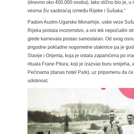
(dnevno oko 400.000 osoba), tako slično bio je, u
veoma živ saobraćaj između Rijeke i Sušaka.“
Padom Austro-Ugarske Monarhije, uske veze Sušak
Rijeka postala inozemstvo, a oni tek nepoćudni s
glede karnevala postao samostalan. Od svog osnut
prigodne pokladne nogometne utakmice pa je god
Slavije i Orijenta, koja je ostala zapamćena po v
rituala Frane Pitura, koji je izazvao buru smijeha,
Pećinama (danas hotel Park), uz pripomenu da će 
udobnost.