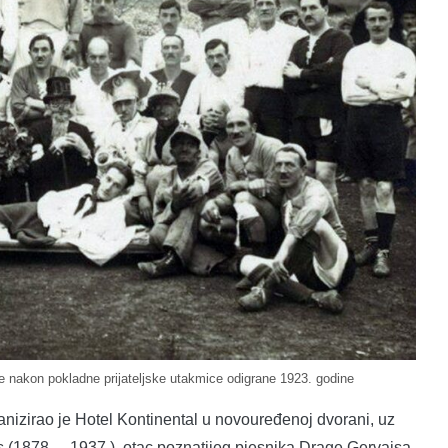
je nakon pokladne prijateljske utakmice odigrane 1923. godine
anizirao je Hotel Kontinental u novouređenoj dvorani, uz
s (1878. – 1937.), otac poznatijeg pjesnika Drage Gervaisa