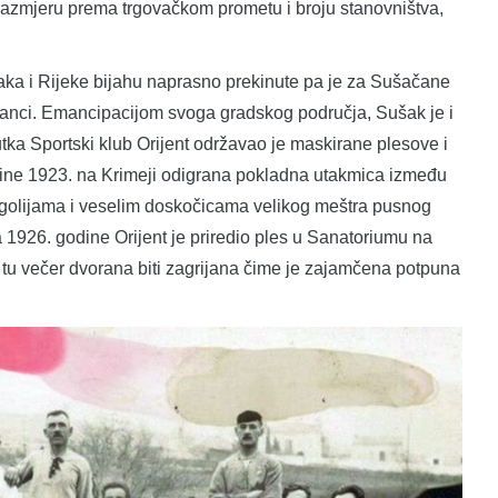
 razmjeru prema trgovačkom prometu i broju stanovništva,
a i Rijeke bijahu naprasno prekinute pa je za Sušačane
tranci. Emancipacijom svoga gradskog područja, Sušak je i
ka Sportski klub Orijent održavao je maskirane plesove i
ine 1923. na Krimeji odigrana pokladna utakmica između
ragolijama i veselim doskočicama velikog meštra pusnog
 a 1926. godine Orijent je priredio ples u Sanatoriumu na
tu večer dvorana biti zagrijana čime je zajamčena potpuna