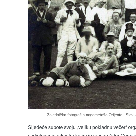
Zajednička fotografija nogometaša Orijenta i Slavi
Sljedeće subote svoju „veliku pokladnu večer“ org
sudjelovanje orkestra kojim je ravnao Artur Gervai