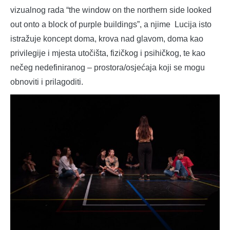
vizualnog rada “the window on the northern side looked
out onto a block of purple buildings”, a njime Lucija isto
istražuje koncept doma, krova nad glavom, doma kao
privilegije i mjesta utočišta, fizičkog i psihičkog, te kao
nečeg nedefiniranog – prostora/osjećaja koji se mogu
obnoviti i prilagoditi.