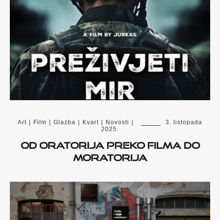
Art
|
Film
|
Glazba
|
Kvart
|
Novosti
|
3. listopada
2025.
Od oratorija preko filma do
moratorija