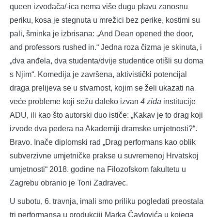
queen izvođača/-ica nema više dugu plavu zanosnu
periku, kosa je stegnuta u mrežici bez perike, kostimi su
pali, šminka je izbrisana: „And Dean opened the door,
and professors rushed in.“ Jedna roza čizma je skinuta, i
„dva anđela, dva studenta/dvije studentice otišli su doma
s Njim“. Komedija je završena, aktivistički potencijal
draga prelijeva se u stvarnost, kojim se želi ukazati na
veće probleme koji sežu daleko izvan
4 zida
institucije
ADU, ili kao što autorski duo ističe: „Kakav je to drag koji
izvode dva pedera na Akademiji dramske umjetnosti?“.
Bravo. Inače diplomski rad „Drag performans kao oblik
subverzivne umjetničke prakse u suvremenoj Hrvatskoj
umjetnosti“ 2018. godine na Filozofskom fakultetu u
Zagrebu obranio je Toni Zadravec.
U subotu, 6. travnja, imali smo priliku pogledati preostala
tri performansa u produkciji Marka Čavlovića u kojega