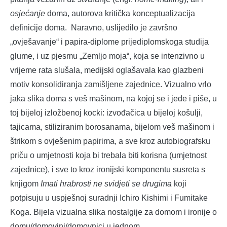
osjećanje
doma, autorova kritička konceptualizacija
definicije doma. Naravno, uslijedilo je završno
„ovješavanje“ i papira-diplome prijediplomskoga studija
glume, i uz pjesmu „Zemljo moja“, koja se intenzivno u
vrijeme rata slušala, medijski oglašavala kao glazbeni
motiv konsolidiranja zamišljene zajednice. Vizualno vrlo
jaka slika doma s veš mašinom, na kojoj se i jede i piše, u
toj bijeloj izložbenoj kocki: izvođačica u bijeloj košulji,
tajicama, stiliziranim borosanama, bijelom veš mašinom i
štrikom s ovješenim papirima, a sve kroz autobiografsku
priču o umjetnosti koja bi trebala biti korisna (umjetnost
zajednice), i sve to kroz ironijski komponentu susreta s
knjigom
Imati hrabrosti ne svidjeti se drugima
koji
potpisuju u uspješnoj suradnji Ichiro Kishimi i Fumitake
Koga. Bijela vizualna slika nostalgije za domom i ironije o
domu/domovini/domovnici u jednom.