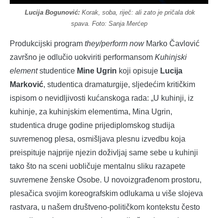
Lucija Bogunović:
Korak, soba, riječ: ali zato je pričala dok
spava. Foto: Sanja Merćep
Produkcijski program
they/perform now
Marko Čavlović
završno je odlučio uokviriti performansom
Kuhinjski
element
studentice
Mine Ugrin
koji opisuje
Lucija
Marković
, studentica dramaturgije, sljedećim kritičkim
ispisom o nevidljivosti kućanskoga rada: „U kuhinji, iz
kuhinje, za kuhinjskim elementima, Mina Ugrin,
studentica druge godine prijediplomskog studija
suvremenog plesa, osmišljava plesnu izvedbu koja
preispituje najprije njezin doživljaj same sebe u kuhinji
tako što na sceni uobličuje mentalnu sliku razapete
suvremene ženske Osobe. U novoizgrađenom prostoru,
plesačica svojim koreografskim odlukama u više slojeva
rastvara, u našem društveno-političkom kontekstu često