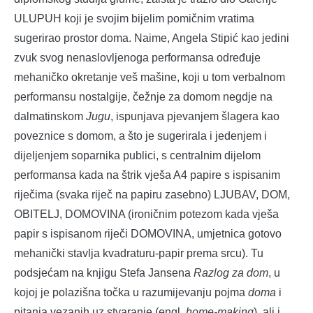
ULUPUH koji je svojim bijelim pomičnim vratima
sugerirao prostor doma. Naime, Angela Stipić kao jedini
zvuk svog nenaslovljenoga performansa određuje
mehaničko okretanje veš mašine, koji u tom verbalnom
performansu nostalgije, čežnje za domom negdje na
dalmatinskom
Jugu
, ispunjava pjevanjem šlagera kao
poveznice s domom, a što je sugerirala i jedenjem i
dijeljenjem soparnika publici, s centralnim dijelom
performansa kada na štrik vješa A4 papire s ispisanim
riječima (svaka riječ na papiru zasebno) LJUBAV, DOM,
OBITELJ, DOMOVINA (ironičnim potezom kada vješa
papir s ispisanom riječi DOMOVINA, umjetnica gotovo
mehanički stavlja kvadraturu-papir prema srcu). Tu
podsjećam na knjigu Stefa Jansena
Razlog za dom
, u
kojoj je polazišna točka u razumijevanju pojma
doma
i
pitanja vezanih uz stvaranje (engl.
home-making
), ali i