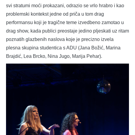
svi stratumi moći prokazani, odrazio se vrlo hrabro i kao
problemski kontekst jedne od priča u tom drag
performansu koji je tragične teme izvedbeno zamotao u
drag show, kada publici preostaje jedino pljeskati uz ritam
poznatih glazbenih naslova koje je precizno izvela
plesna skupina studentica s ADU (Jana Božić, Marina
Brajdić, Lea Brcko, Nina Jugo, Marija Pehar).