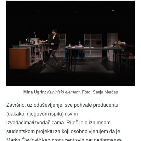
Mina Ugrin:
Kuhinjski element
. Foto: Sanja Merćep
Završno, uz oduševljenje, sve pohvale producentu
(dakako, njegovom ispitu) i svim
izvođačima/izvođačicama. Riječ je o iznimnom
studentskom projektu za koji osobno vjerujem da je
Marko Čavlović kao producent svih pet performansa