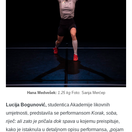
Hana Medvešek:
1.25 kg
Foto: Sanja Merćep
Lucija Bogunović,
studentica Akademije likovnih
umjetnosti, predstavila se performansom
Korak, soba,
riječ: ali zato je pričala dok spava
u kojemu preispituje,
kako je istaknula u detaljnom opisu performansa, „pojam