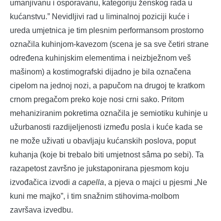
umanjivanu i osporavanu, kategoriju ženskog rada u
kućanstvu.” Nevidljivi rad u liminalnoj poziciji kuće i
ureda umjetnica je tim plesnim performansom prostorno
označila kuhinjom-kavezom (scena je sa sve četiri strane
određena kuhinjskim elementima i neizbježnom veš
mašinom) a kostimografski dijadno je bila označena
cipelom na jednoj nozi, a papučom na drugoj te kratkom
crnom pregačom preko koje nosi crni sako. Pritom
mehaniziranim pokretima označila je semiotiku kuhinje u
užurbanosti razdijeljenosti između posla i kuće kada se
ne može uživati u obavljaju kućanskih poslova, poput
kuhanja (koje bi trebalo biti umjetnost sâma po sebi). Ta
razapetost završno je jukstaponirana pjesmom koju
izvođačica izvodi
a capella
, a pjeva o majci u pjesmi „Ne
kuni me majko”, i tim snažnim stihovima-molbom
završava izvedbu.