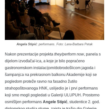
Angela Stipić
: performans. Foto: Lana-Barbara Petak
Nakon prezentacije projekta
they/perform
now
, panela s
dijelom izvođača/-ica, a koje je bilo popraćeno
gastronomskom instalacijom/dobrodošlicom jagoda i
šampanjca na prekrasnom balkonu Akademije koji se
pogledom proteže ravno na fasadno žutilo
strahopoštovanoga HNK, uslijedio je i prvi performans
koji smo mogli pogledati u Galeriji ULUPUH. Prostorno
osmišljen performans
Angele Stipić
, studentice 2. god.
diplomskog studija glume, zaista je tražio dio Galerije