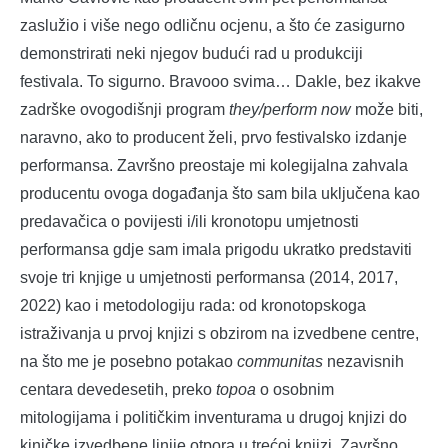
zaslužio i više nego odličnu ocjenu, a što će zasigurno
demonstrirati neki njegov budući rad u produkciji
festivala. To sigurno. Bravooo svima… Dakle, bez ikakve
zadrške ovogodišnji program
they/perform now
može biti,
naravno, ako to producent želi, prvo festivalsko izdanje
performansa. Završno preostaje mi kolegijalna zahvala
producentu ovoga događanja što sam bila uključena kao
predavačica o povijesti i/ili kronotopu umjetnosti
performansa gdje sam imala prigodu ukratko predstaviti
svoje tri knjige u umjetnosti performansa (2014, 2017,
2022) kao i metodologiju rada: od kronotopskoga
istraživanja u prvoj knjizi s obzirom na izvedbene centre,
na što me je posebno potakao
communitas
nezavisnih
centara devedesetih, preko
topoa
o osobnim
mitologijama i političkim inventurama u drugoj knjizi do
kiničke izvedbene linije otpora u trećoj knjizi. Završno