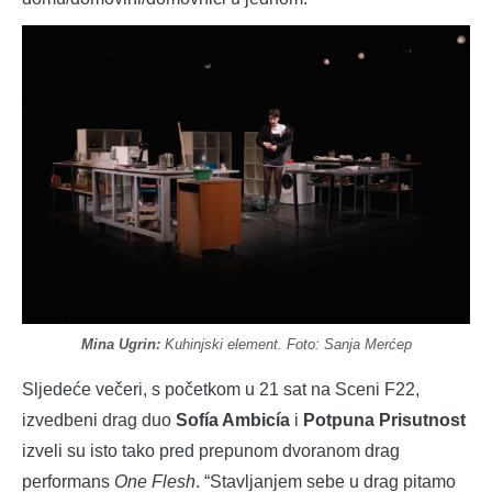
Mina Ugrin:
Kuhinjski element. Foto: Sanja Merćep
Sljedeće večeri, s početkom u 21 sat na Sceni F22,
izvedbeni drag duo
Sofía Ambicía
i
Potpuna Prisutnost
izveli su isto tako pred prepunom dvoranom drag
performans
One Flesh
. “Stavljanjem sebe u drag pitamo