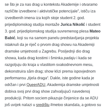
se što je za nas drag u kontekstu Akademije i otvaramo
različite izvedbene i aktivističke potencijale”, ističu iza
izvedbenih imena iza kojih stoje student 2. god.
prijediplomskog studija montaže
Jurica Nikolić
i student
3. god. prijediplomskog studija suvremenog plesa
Mateo
Babić
, koji su na samom panelu predstavljanja projekta
istaknuli da je riječ o prvom drag showu na Akademiji
dramske umjetnosti u Zagrebu. Posljednji dio drag
showa, kada drag kostimi i šminka
padaju
i kada se
razgoljuju do kraja u vlastitom svakodnevnom mesu,
dekonstruira sâm drag; show klizi prema ispovjednom
performansu „tijela draga“. Dakle, iste godine kada je
održan i prvi
QueerADU
, Akademija dramske umjetnosti
dobiva svoj prvi drag show zahvaljujući navedenoj
produkciji. Pritom sociem pikazuje činjenice da se ADU
još uvijek nalazi u
središtu
#metoo skandala, a gotovo su