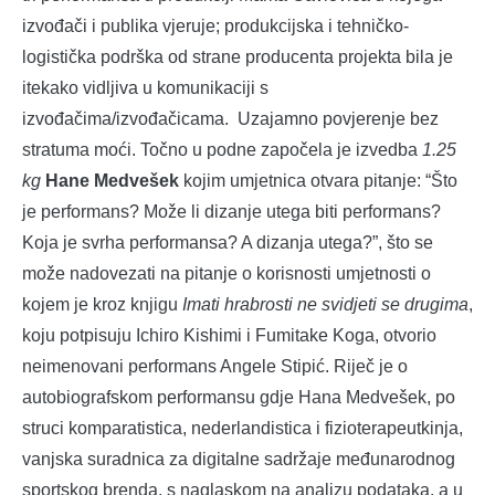
izvođači i publika vjeruje; produkcijska i tehničko-
logistička podrška od strane producenta projekta bila je
itekako vidljiva u komunikaciji s
izvođačima/izvođačicama. Uzajamno povjerenje bez
stratuma moći. Točno u podne započela je izvedba
1.25
kg
Hane Medvešek
kojim umjetnica otvara pitanje: “Što
je performans? Može li dizanje utega biti performans?
Koja je svrha performansa? A dizanja utega?”, što se
može nadovezati na pitanje o korisnosti umjetnosti o
kojem je kroz knjigu
Imati hrabrosti ne svidjeti se drugima
,
koju potpisuju Ichiro Kishimi i Fumitake Koga, otvorio
neimenovani performans Angele Stipić. Riječ je o
autobiografskom performansu gdje Hana Medvešek, po
struci komparatistica, nederlandistica i fizioterapeutkinja,
vanjska suradnica za digitalne sadržaje međunarodnog
sportskog brenda, s naglaskom na analizu podataka, a u