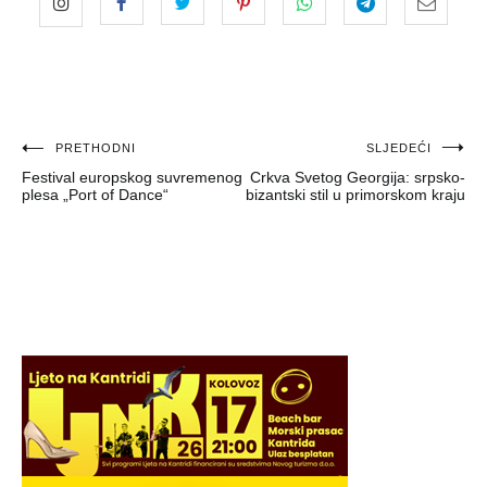
Navigacija
PRETHODNI
SLJEDEĆI
Festival europskog suvremenog
Crkva Svetog Georgija: srpsko-
objava
plesa „Port of Dance“
bizantski stil u primorskom kraju