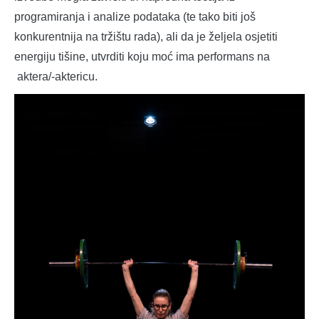
programiranja i analize podataka (te tako biti još
konkurentnija na tržištu rada), ali da je željela osjetiti
energiju tišine, utvrditi koju moć ima performans na
aktera/-aktericu.