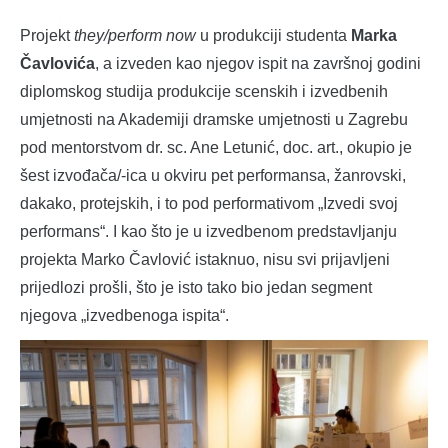
Projekt
they/perform now
u produkciji studenta
Marka
Čavlovića
, a izveden kao njegov ispit na završnoj godini
diplomskog studija produkcije scenskih i izvedbenih
umjetnosti na Akademiji dramske umjetnosti u Zagrebu
pod mentorstvom dr. sc. Ane Letunić, doc. art., okupio je
šest izvođača/-ica u okviru pet performansa, žanrovski,
dakako, protejskih, i to pod performativom „Izvedi svoj
performans“. I kao što je u izvedbenom predstavljanju
projekta Marko Čavlović istaknuo, nisu svi prijavljeni
prijedlozi prošli, što je isto tako bio jedan segment
njegova „izvedbenoga ispita“.