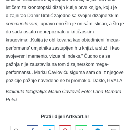
ističem za kronotopski dizajn kutije prve knjige, koju je
dizajnirao Damir Bralić zajedno sa svojim dizajnerskim
communitasom
, upravo ono što je on sâm isticao, a što je
do sada ostalo neprepoznato u kritičarskim
krugovima: „Kutija je oblikovana kao objedinjeni ‘mega-
performans’ umjetnika zastupljenih u knjizi, a služi i kao
svojevrsni memento, vizualni indeks.” Čudno da se
pažnja nije zaustavila na tom dizajnerskom mega-
performansu. Marku Čavloviću sigurna sam da iz njegove
pozicije pažnje navedeno ne bi promaklo. Dakle, HVALA.
Istaknuta fotografija: Marko Čavlović Foto: Lana-Barbara
Petak
Prati i dijeli Artkvart.hr