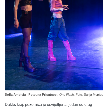
Sofía Ambicía
i
Potpuna Prisutnost
:
One Flesh
. Foto: Sanja Merćep
Dakle, kraj: pozornica je osvijetljena; jedan od drag