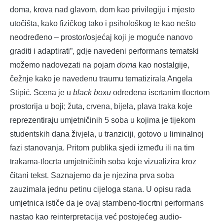
doma, krova nad glavom, dom kao privilegiju i mjesto
utočišta, kako fizičkog tako i psihološkog te kao nešto
neodređeno – prostor/osjećaj koji je moguće nanovo
graditi i adaptirati”, gdje navedeni performans tematski
možemo nadovezati na pojam
doma
kao nostalgije,
čežnje kako je navedenu traumu tematizirala Angela
Stipić. Scena je u
black boxu
određena iscrtanim tlocrtom
prostorija u boji; žuta, crvena, bijela, plava traka koje
reprezentiraju umjetničinih 5 soba u kojima je tijekom
studentskih dana živjela, u tranziciji, gotovo u liminalnoj
fazi stanovanja. Pritom publika sjedi između ili na tim
trakama-tlocrta umjetničinih soba koje vizualizira kroz
čitani tekst. Saznajemo da je njezina prva soba
zauzimala jednu petinu cijeloga stana. U opisu rada
umjetnica ističe da je ovaj stambeno-tlocrtni performans
nastao kao reinterpretacija već postojećeg audio-