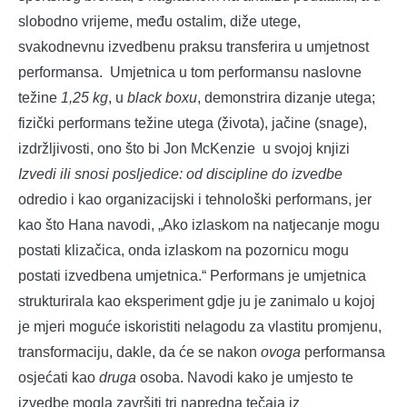
slobodno vrijeme, među ostalim, diže utege,
svakodnevnu izvedbenu praksu transferira u umjetnost
performansa. Umjetnica u tom performansu naslovne
težine
1,25 kg
, u
black boxu
, demonstrira dizanje utega;
fizički performans težine utega (života), jačine (snage),
izdržljivosti, ono što bi Jon McKenzie u svojoj knjizi
Izvedi ili snosi posljedice: od discipline do izvedbe
odredio i kao organizacijski i tehnološki performans, jer
kao što Hana navodi, „Ako izlaskom na natjecanje mogu
postati klizačica, onda izlaskom na pozornicu mogu
postati izvedbena umjetnica.“ Performans je umjetnica
strukturirala kao eksperiment gdje ju je zanimalo u kojoj
je mjeri moguće iskoristiti nelagodu za vlastitu promjenu,
transformaciju, dakle, da će se nakon
ovoga
performansa
osjećati kao
druga
osoba. Navodi kako je umjesto te
izvedbe mogla završiti tri napredna tečaja iz