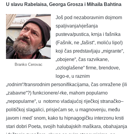
U slavu Rabelaisa, Georga Grosza i Mihaila Bahtina
Još pod nezaboravnim dojmom
spaljivanja/vješanja
pusteva/pustica, krnja i fašnika
(Fašnik, ne „fašist“, moliću lipo!)
koji čas predstavljaju „migrante“,
„obojene“, čas razvikane,
Branko Cerovac
„ozloglašene“ firme, brendove,
logo-e, u raznim
„rodnim“/transrodnim personifikacijama, čas omražene (ili
„zabavne“?) funkcionere/-rke, mahom popularno
„nepopularne“, u notorno vladajućoj riječkoj stranačko–
političkoj slagalici, prisjećam se, u magnovenju, među
javom i med’ snom, kako tu hipnagogičku interzonu krsti
stari dobri Poeta, svojih halubajskih maškara, obahajanja