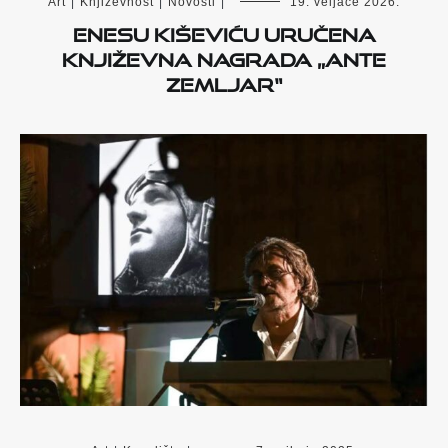
Art
|
Književnost
|
Novosti
|
19. veljače 2026.
Enesu Kiševiću uručena
književna nagrada „Ante
Zemljar“