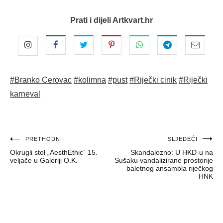
Prati i dijeli Artkvart.hr
#Branko Cerovac
#kolimna
#pust
#Riječki cinik
#Riječki
karneval
Navigacija
PRETHODNI
SLJEDEĆI
Okrugli stol „AesthEthic” 15.
Skandalozno: U HKD-u na
objava
veljače u Galeriji O.K.
Sušaku vandalizirane prostorije
baletnog ansambla riječkog
HNK