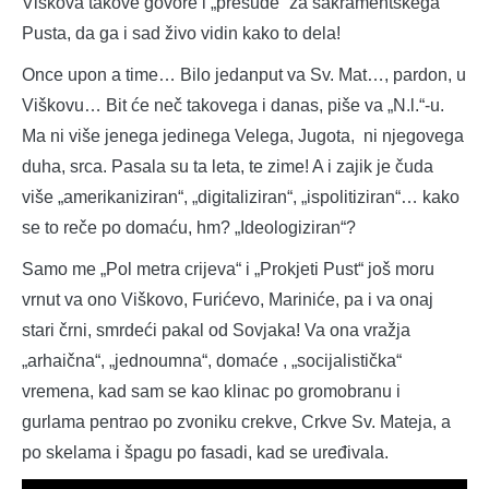
Viškova takove govore i „presude“ za sakramentskega
Pusta, da ga i sad živo vidin kako to dela!
Once upon a time… Bilo jedanput va Sv. Mat…, pardon, u
Viškovu… Bit će neč takovega i danas, piše va „N.l.“-u.
Ma ni više jenega jedinega Velega, Jugota, ni njegovega
duha, srca. Pasala su ta leta, te zime! A i zajik je čuda
više „amerikaniziran“, „digitaliziran“, „ispolitiziran“… kako
se to reče po domaću, hm? „Ideologiziran“?
Samo me „Pol metra crijeva“ i „Prokjeti Pust“ još moru
vrnut va ono Viškovo, Furićevo, Mariniće, pa i va onaj
stari črni, smrdeći pakal od Sovjaka! Va ona vražja
„arhaična“, „jednoumna“, domaće , „socijalistička“
vremena, kad sam se kao klinac po gromobranu i
gurlama pentrao po zvoniku crekve, Crkve Sv. Mateja, a
po skelama i špagu po fasadi, kad se uređivala.