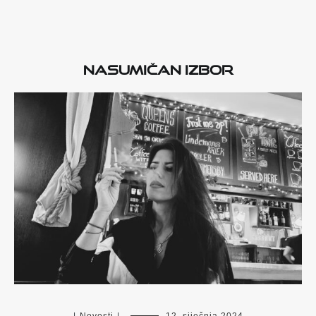
Nasumičan izbor
|
Novosti
|
12. siječnja 2024.