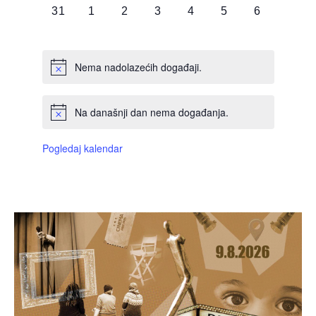
0
0
0
0
0
0
0
31
1
2
3
4
5
6
DOGAĐAJI,
DOGAĐAJI,
DOGAĐAJI,
DOGAĐAJI,
DOGAĐAJI,
DOGAĐAJI,
DOGAĐAJI
Nema nadolazećih događaji.
Na današnji dan nema događanja.
Pogledaj kalendar