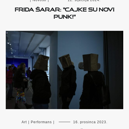
Frida Šarar: “Cajke su novi
punk!”
Art
|
Performans
|
16. prosinca 2023.