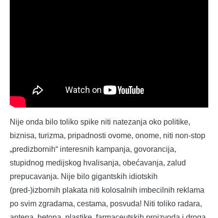
Nije onda bilo toliko spike niti natezanja oko politike,
biznisa, turizma, pripadnosti ovome, onome, niti non-stop
„predizbornih“ interesnih kampanja, govorancija,
stupidnog medijskog hvalisanja, obećavanja, zalud
prepucavanja. Nije bilo gigantskih idiotskih
(pred-)izbornih plakata niti kolosalnih imbecilnih reklama
po svim zgradama, cestama, posvuda! Niti toliko radara,
antena, betona, plastike, farmaceutskih proizvoda i droga