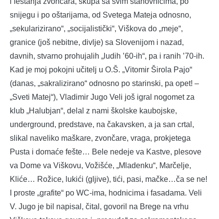
i feštanja zvončara, skupa sa svim stanovnicima, po
snijegu i po oštarijama, od Svetega Mateja odnosno,
„sekularizirano“, „socijalistički“, Viškova do „meje“,
granice (još nebitne, divlje) sa Slovenijom i nazad,
davnih, stvarno prohujalih „ludih ’60-ih“, pa i ranih ’70-ih.
Kad je moj pokojni učitelj u O.Š. „Vitomir Širola Pajo“
(danas, „sakralizirano“ odnosno po starinski, pa opet! –
„Sveti Matej“), Vladimir Jugo Veli još igral nogomet za
klub „Halubjan“, delal z nami školske kaubojske,
underground, predstave, na čakavsken, a ja san crtal,
slikal naveliko maškare, zvončare, vraga, prokjetega
Pusta i domaće fešte… Bele nedeje va Kastve, plesove
va Dome va Viškovu, Vožišće, „Mladenku“, Marčelje,
Kliće… Rožice, lukići (gljive), tići, pasi, mačke…ča se ne!
I proste „grafite“ po WC-ima, hodnicima i fasadama. Veli
V. Jugo je bil napisal, čital, govoril na Brege na vrhu