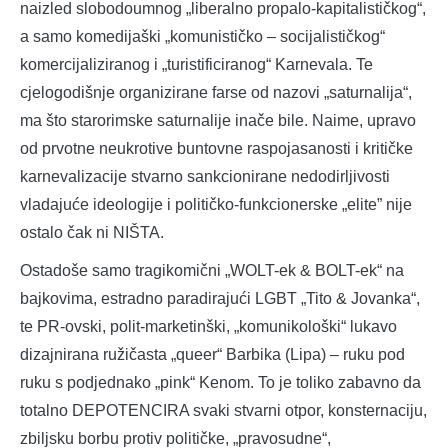
naizled slobodoumnog „liberalno propalo-kapitalističkog“,
a samo komedijaški „komunističko – socijalističkog“
komercijaliziranog i „turistificiranog“ Karnevala. Te
cjelogodišnje organizirane farse od nazovi „saturnalija“,
ma što starorimske saturnalije inače bile. Naime, upravo
od prvotne neukrotive buntovne raspojasanosti i kritičke
karnevalizacije stvarno sankcionirane nedodirljivosti
vladajuće ideologije i političko-funkcionerske „elite” nije
ostalo čak ni NIŠTA.
Ostadoše samo tragikomični „WOLT-ek & BOLT-ek“ na
bajkovima, estradno paradirajući LGBT „Tito & Jovanka“,
te PR-ovski, polit-marketinški, „komunikološki“ lukavo
dizajnirana ružičasta „queer“ Barbika (Lipa) – ruku pod
ruku s podjednako „pink“ Kenom. To je toliko zabavno da
totalno DEPOTENCIRA svaki stvarni otpor, konsternaciju,
zbiljsku borbu protiv političke, „pravosudne“,