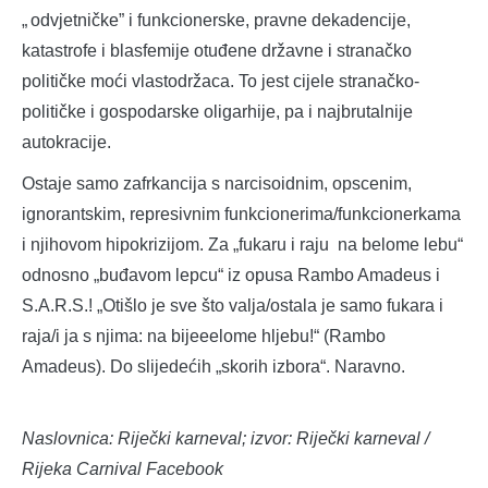
„ odvjetničke” i funkcionerske, pravne dekadencije,
katastrofe i blasfemije otuđene državne i stranačko
političke moći vlastodržaca. To jest cijele stranačko-
političke i gospodarske oligarhije, pa i najbrutalnije
autokracije.
Ostaje samo zafrkancija s narcisoidnim, opscenim,
ignorantskim, represivnim funkcionerima/funkcionerkama
i njihovom hipokrizijom. Za „fukaru i raju na belome lebu“
odnosno „buđavom lepcu“ iz opusa Rambo Amadeus i
S.A.R.S.! „Otišlo je sve što valja/ostala je samo fukara i
raja/i ja s njima: na bijeeelome hljebu!“ (Rambo
Amadeus). Do slijedećih „skorih izbora“. Naravno.
Naslovnica: Riječki karneval; izvor: Riječki karneval /
Rijeka Carnival Facebook