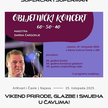
ArtKvart i Čavle
|
Najava
25. listopada 2025.
Vikend prirode, glazbe i smijeha
u Čavlima!