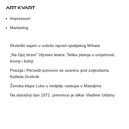
ART KVART
Impressum
Marketing
Ekološki sajam u subotu ispred opatijskog Mrkata
„Na čijoj strani“ Ulysses teatra: Teška pitanja o umjetnosti,
krivnji i šutnji
Poezija i Perzeidi ponovno se susreću pod zvijezdama
Kaštela Grobnik
Ženska klapa Luka u nedjelju nastupa u Matuljima
Na današnji dan 1972. preminuo je slikar Vladimir Udatny