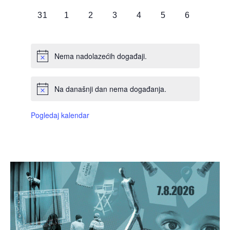
DOGAĐAJI,
DOGAĐAJI,
DOGAĐAJI,
DOGAĐAJI,
DOGAĐAJI,
DOGAĐAJI,
DOGAĐAJI
0
0
0
0
0
0
0
31
1
2
3
4
5
6
DOGAĐAJI,
DOGAĐAJI,
DOGAĐAJI,
DOGAĐAJI,
DOGAĐAJI,
DOGAĐAJI,
DOGAĐAJI
Nema nadolazećih događaji.
Na današnji dan nema događanja.
Pogledaj kalendar