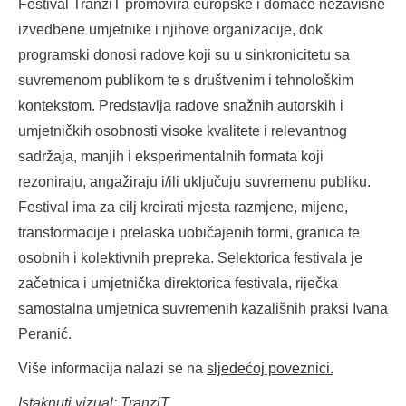
Festival TranziT promovira europske i domaće nezavisne
izvedbene umjetnike i njihove organizacije, dok
programski donosi radove koji su u sinkronicitetu sa
suvremenom publikom te s društvenim i tehnološkim
kontekstom. Predstavlja radove snažnih autorskih i
umjetničkih osobnosti visoke kvalitete i relevantnog
sadržaja, manjih i eksperimentalnih formata koji
rezoniraju, angažiraju i/ili uključuju suvremenu publiku.
Festival ima za cilj kreirati mjesta razmjene, mijene,
transformacije i prelaska uobičajenih formi, granica te
osobnih i kolektivnih prepreka. Selektorica festivala je
začetnica i umjetnička direktorica festivala, riječka
samostalna umjetnica suvremenih kazališnih praksi Ivana
Peranić.
Više informacija nalazi se na
sljedećoj poveznici.
Istaknuti vizual: TranziT