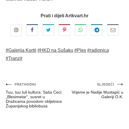
Prati i dijeli Artkvart.hr
#Galerija Kortil
#HKD na Sušaku
#Ples
#radionica
#Tranzit
Navigacija
PRETHODNI
SLJEDEĆI
Tuu, tuu tuli kultura: Saša Ceci:
Vrijeme je Nadije Mustapić u
objava
„Blesimetar“, susret u
Galeriji O.K.
Dražicama povodom obljetnice
Županijskog bibliobusa