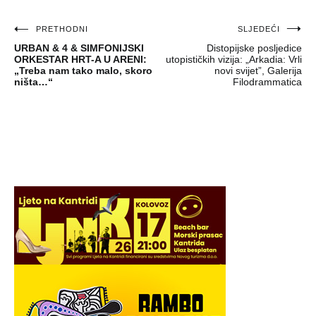
Navigacija
PRETHODNI
SLJEDEĆI
URBAN & 4 & SIMFONIJSKI
Distopijske posljedice
objava
ORKESTAR HRT-A U ARENI:
utopističkih vizija: „Arkadia: Vrli
„Treba nam tako malo, skoro
novi svijet”, Galerija
ništa…“
Filodrammatica