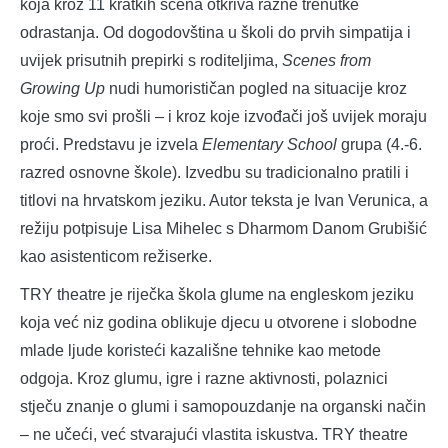
koja kroz 11 kratkih scena otkriva razne trenutke
odrastanja. Od dogodovština u školi do prvih simpatija i
uvijek prisutnih prepirki s roditeljima,
Scenes from
Growing Up
nudi humorističan pogled na situacije kroz
koje smo svi prošli – i kroz koje izvođači još uvijek moraju
proći. Predstavu je izvela
Elementary School
grupa (4.-6.
razred osnovne škole). Izvedbu su tradicionalno pratili i
titlovi na hrvatskom jeziku. Autor teksta je Ivan Verunica, a
režiju potpisuje Lisa Mihelec s Dharmom Danom Grubišić
kao asistenticom režiserke.
TRY theatre je riječka škola glume na engleskom jeziku
koja već niz godina oblikuje djecu u otvorene i slobodne
mlade ljude koristeći kazališne tehnike kao metode
odgoja. Kroz glumu, igre i razne aktivnosti, polaznici
stječu znanje o glumi i samopouzdanje na organski način
– ne učeći, već stvarajući vlastita iskustva. TRY theatre