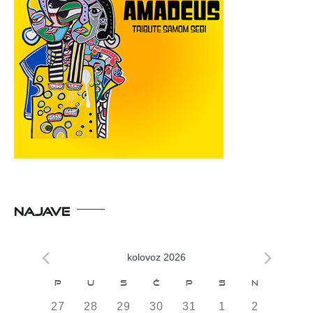
NAJAVE
kolovoz 2026
Kalendar
P
U
S
Č
P
S
N
od
0
0
0
0
0
0
0
27
28
29
30
31
1
2