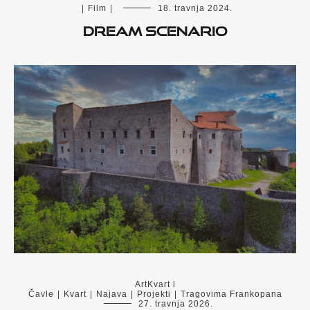
|
Film
|
18. travnja 2024.
Dream Scenario
ArtKvart i
Čavle
|
Kvart
|
Najava
|
Projekti
|
Tragovima Frankopana
27. travnja 2026.