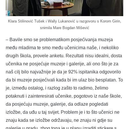
Klara Stilinović Tušek i Wally Lukanović u razgovoru s Korom Girin,
snimila Mare Bogdan Mišević
– Bavile smo se problematikom posjećivanja muzeja
među mladima te smo među učenicima naše, i nekoliko
drugih škola, provele anketu. Rezultati nisu idealni, dosta
učenika ne posjećuje muzeje i galerije, ali ono što je za
naš cilj bilo najvažnije je da je 92% ispitanika odgovorilo
da bi muzeje posjećivali kada bi im ulaz bio besplatan. To
je, između ostalog, i razlog zašto to radimo, želimo
potaknuti i zainteresirati učenike, pogotovo iz naše škole,
da posjećuju muzeje, galerije, da odlaze pogledati
izložbe, da uđu u taj svijet. Problem je i to što učenici ne
znaju kada se izložbe održavaju, ne znaju ni gdje su
galerije u gradu, zbog toga je u planu izraditi stickere s