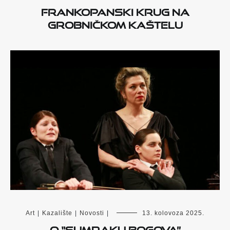
Frankopanski krug na
Grobničkom kaštelu
Art
|
Kazalište
|
Novosti
|
13. kolovoza 2025.
O “Sumraku bogova”