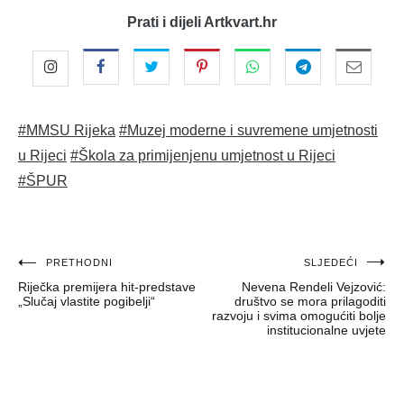
Prati i dijeli Artkvart.hr
#MMSU Rijeka
#Muzej moderne i suvremene umjetnosti
u Rijeci
#Škola za primijenjenu umjetnost u Rijeci
#ŠPUR
Navigacija
PRETHODNI
SLJEDEĆI
Riječka premijera hit-predstave
Nevena Rendeli Vejzović:
objava
„Slučaj vlastite pogibelji“
društvo se mora prilagoditi
razvoju i svima omogućiti bolje
institucionalne uvjete