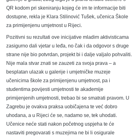
QR kodom pri skeniranju kojeg će im te informacije biti
dostupne, rekla je Klara Stilinović Tušek, učenica Škole
za primijenjenu umjetnost u Rijeci.
Pozitivni su rezultati ove inicijative mladim aktivisticama
zasigurno dali vjetar u leđa, no čak i da odgovor s druge
strane nije bio potvrdan, projekt bi i dalje valjalo pohvaliti.
Nije mala stvar znati se zauzeti za svoja prava – a
besplatan ulazak u galerije i umjetničke muzeje
učenicima škole za primijenjenu umjetnost, pa i
studentima povijesti umjetnosti te akademije
primijenjenih umjetnosti, trebao bi se smatrati pravom. U
Zagrebu je ovakva praksa uobičajena te već dobro
uhodana, a u Rijeci će se, nadamo se, tek uhodati.
Učenice neće stati nakon početnog uspjeha te će
nastaviti pregovarati s muzejima ne bi li osigurale