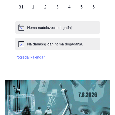
DOGAĐAJI,
DOGAĐAJI,
DOGAĐAJI,
DOGAĐAJI,
DOGAĐAJI,
DOGAĐAJI,
DOGAĐAJI
0
0
0
0
0
0
0
31
1
2
3
4
5
6
DOGAĐAJI,
DOGAĐAJI,
DOGAĐAJI,
DOGAĐAJI,
DOGAĐAJI,
DOGAĐAJI,
DOGAĐAJI
Nema nadolazećih događaji.
Na današnji dan nema događanja.
Pogledaj kalendar