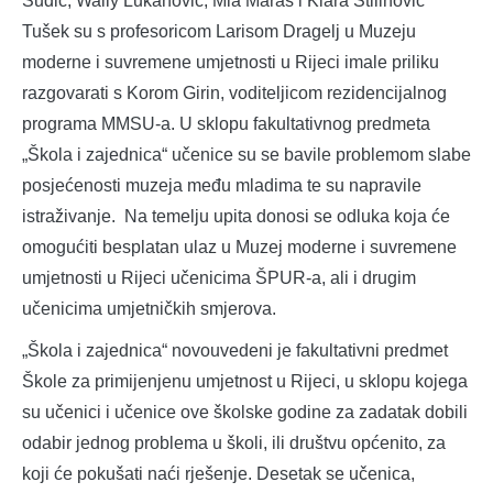
Šudić, Wally Lukanović, Mia Maras i Klara Stilinović
Tušek su s profesoricom Larisom Dragelj u Muzeju
moderne i suvremene umjetnosti u Rijeci imale priliku
razgovarati s Korom Girin, voditeljicom rezidencijalnog
programa MMSU-a. U sklopu fakultativnog predmeta
„Škola i zajednica“ učenice su se bavile problemom slabe
posjećenosti muzeja među mladima te su napravile
istraživanje. Na temelju upita donosi se odluka koja će
omogućiti besplatan ulaz u Muzej moderne i suvremene
umjetnosti u Rijeci učenicima ŠPUR-a, ali i drugim
učenicima umjetničkih smjerova.
„Škola i zajednica“ novouvedeni je fakultativni predmet
Škole za primijenjenu umjetnost u Rijeci, u sklopu kojega
su učenici i učenice ove školske godine za zadatak dobili
odabir jednog problema u školi, ili društvu općenito, za
koji će pokušati naći rješenje. Desetak se učenica,