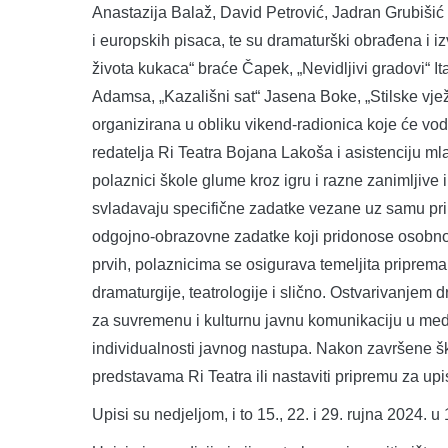
Anastazija Balaž, David Petrović, Jadran Grubišić i
i europskih pisaca, te su dramaturški obrađena i i
života kukaca“ braće Čapek, „Nevidljivi gradovi“ It
Adamsa, „Kazališni sat“ Jasena Boke, „Stilske vjež
organizirana u obliku vikend-radionica koje će vodit
redatelja Ri Teatra Bojana Lakoša i asistenciju ml
polaznici škole glume kroz igru i razne zanimljive 
svladavaju specifične zadatke vezane uz samu prir
odgojno-obrazovne zadatke koji pridonose osobnom
prvih, polaznicima se osigurava temeljita priprema 
dramaturgije, teatrologije i slično. Ostvarivanjem 
za suvremenu i kulturnu javnu komunikaciju u medijs
individualnosti javnog nastupa. Nakon završene škol
predstavama Ri Teatra ili nastaviti pripremu za u
Upisi su nedjeljom, i to 15., 22. i 29. rujna 2024. u