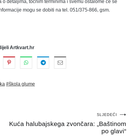
a, a o detaljima, točnim terminima i svemu ostalome će se
formacije mogu se dobiti na tel. 051/375-866, gsm.
dijeli Artkvart.hr
eka
#škola glume
SLJEDEĆI
Kuća halubajskega zvončara: „Baštinom
po glavi“