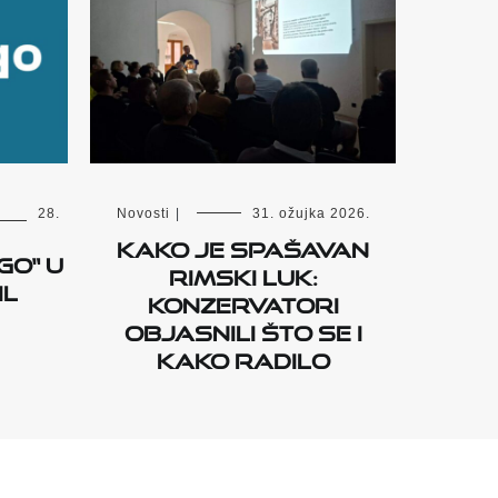
28.
Novosti
|
31. ožujka 2026.
Kako je spašavan
go“ u
Rimski luk:
il
konzervatori
objasnili što se i
kako radilo