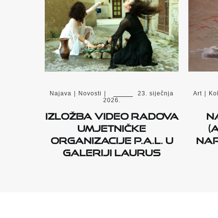
Najava
|
Novosti
|
23. siječnja
Art
|
Ko
2026.
Izložba video radova
N
umjetničke
(
organizacije P.A.L. u
Nar
Galeriji Laurus