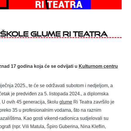
u Škole glume Ri Teatra
znad 17 godina koja će se odvijati u
Kulturnom centru
iječnja 2025., te će se održavati subotom i nedjeljom, a
tak je predviđen za 5. listopada 2024., a diplomska
. U ovih 45 generacija, školu
glume
Ri Teatra završilo je
 preko 35 u profesionalnim vodama, što na raznim
zalištima. Kao gosti vikend-radionica sudjelovali su
ografi (npr. Vili Matula, Špiro Guberina, Nina Kleflin,