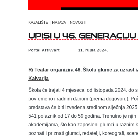
KAZALIŠTE
|
NAJAVA
|
NOVOSTI
Upisi u 46. generacij
Portal ArtKvart
11. rujna 2024.
Ri Teatar
organizira 46. Školu glume za uzrast i
Kalvarija
Škola će trajati 4 mjeseca, od listopada 2024. do s
povremeno i radnim danom (prema dogovoru). Poče
predstava će biti izvedena sredinom siječnja 2025
541 polaznik od 17 do 59 godina. Trenutno je njih
akademijama, što kao zaposleni glumci u raznim ka
poznati i priznati glumci, redatelji, koreografi, scen