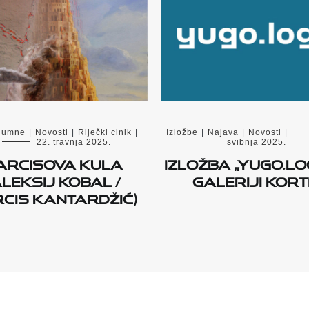
lumne
|
Novosti
|
Riječki cinik
|
Izložbe
|
Najava
|
Novosti
|
22. travnja 2025.
svibnja 2025.
arcisova kula
Izložba „Yugo.Lo
Aleksij Kobal /
Galeriji Kort
cis Kantardžić)