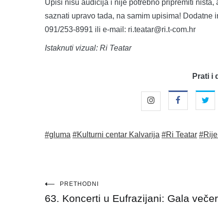
Upisi nisu audicija i nije potrebno pripremiti ništ
saznati upravo tada, na samim upisima! Dodatne in
091/253-8991 ili e-mail: ri.teatar@ri.t-com.hr
Istaknuti vizual: Ri Teatar
Prati i 
#gluma
#Kulturni centar Kalvarija
#Ri Teatar
#Rij
Navigacija
PRETHODNI
63. Koncerti u Eufrazijani: Gala večer
objava