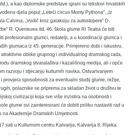
td.), a kao diplomske predstave igrani su tekstovi hrvatskih
zvođena djela poput „Leteći circus Monty Pythona“, „Iz
ala Calvina, „Vodič kroz galaksiju za autostopere“ D.
be“ R. Queneuea itd. 46. škola glume Ri Teatra će biti
i profesionalni glumci, redatelji, a u koordinaciji glumca i
adih glumaca iz 45. generacije. Primjereno dobi i iskustvu,
i atraktivne oblike grupnog i individualnog dramskog rada,
odu dramskog stvaralaštva i kazališnog medija, ali i opće
 razvoju i stjecanju kulturnih navika. Ostvarivanjem
i provjera sposobnosti za eventualni studij glume, režije,
drugih, polaznike se priprema za skladan život u društvu te
koj civilizaciji koja sve više inzistira na osobnosti i
e glume svi zainteresirani će dobiti priliku nastaviti rad u
pis na Akademije Dramskih Umjetnosti.
 17 sati u Kulturnom centru Kalvarija, Kalvarija 8, Rijeka.