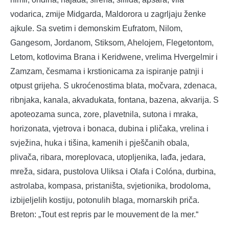
vodarica, zmije Midgarda, Maldorora u zagrljaju ženke
ajkule. Sa svetim i demonskim Eufratom, Nilom,
Gangesom, Jordanom, Stiksom, Ahelojem, Flegetontom,
Letom, kotlovima Brana i Keridwene, vrelima Hvergelmir i
Zamzam, česmama i krstionicama za ispiranje patnji i
otpust grijeha. S ukroćenostima blata, močvara, zdenaca,
ribnjaka, kanala, akvadukata, fontana, bazena, akvarija. S
apoteozama sunca, zore, plavetnila, sutona i mraka,
horizonata, vjetrova i bonaca, dubina i pličaka, vrelina i
svježina, huka i tišina, kamenih i pješčanih obala,
plivača, ribara, moreplovaca, utopljenika, lađa, jedara,
mreža, sidara, pustolova Uliksa i Olafa i Colóna, durbina,
astrolaba, kompasa, pristaništa, svjetionika, brodoloma,
izbijeljelih kostiju, potonulih blaga, mornarskih priča.
Breton: „Tout est repris par le mouvement de la mer.“