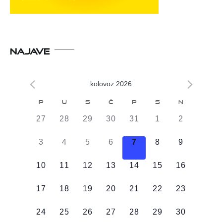
NAJAVE
kolovoz 2026
Kalendar
P
U
S
Č
P
S
N
od
0
0
0
0
0
0
0
27
28
29
30
31
1
2
Događaji
DOGAĐAJI,
DOGAĐAJI,
DOGAĐAJI,
DOGAĐAJI,
DOGAĐAJI,
DOGAĐAJI,
DOGAĐAJI
0
0
0
0
0
0
0
3
4
5
6
7
8
9
DOGAĐAJI,
DOGAĐAJI,
DOGAĐAJI,
DOGAĐAJI,
DOGAĐAJI,
DOGAĐAJI,
DOGAĐAJI
0
0
0
0
0
0
0
10
11
12
13
14
15
16
DOGAĐAJI,
DOGAĐAJI,
DOGAĐAJI,
DOGAĐAJI,
DOGAĐAJI,
DOGAĐAJI,
DOGAĐAJI
0
0
0
0
0
0
0
17
18
19
20
21
22
23
DOGAĐAJI,
DOGAĐAJI,
DOGAĐAJI,
DOGAĐAJI,
DOGAĐAJI,
DOGAĐAJI,
DOGAĐAJI
0
0
0
0
0
0
0
24
25
26
27
28
29
30