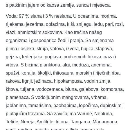
s patkinim jajem od kaosa zemlje, sunca i mjeseca.
Voda: 97 % slana i 3 % neslana. U oceanima, morima,
rijekama, jezerima, oblacima, kiši, snijegu, ledu, pari, rosi,
vlazi, amniotskim sokovima. Kao trećina našeg
organizma i gospodarica žeđi i pranja. Sa smjenama
plima i osjeka, struja, valova, izvora, bujica, slapova,
gejzira, ledenjaka, poplava, podzemnih tokova, oaza i
vrtova. S bićima planktona, algi, meduza, anemona,
spužvi, koralja, školjki, ihtiosaura, morskih i riječnih riba,
rakova, lignji, ježinaca, hipokampusa, vodnih zmija,
kitova, tuljana, vodozemaca, bluna, galebova, kormorana,
plamenaca. S vodoljubnim mangrovama, vrbama,
jablanima, tamarisima, baobabima, lopočima, dubinskim i
plutajućim travama. Sa zavičajima Varune, Neptuna,
Tetide, Nereja, Amfitrite, tritona, Tangaroa, Manannana,
nimfi, ondina, najada, sirena, silfida, apsara, vila