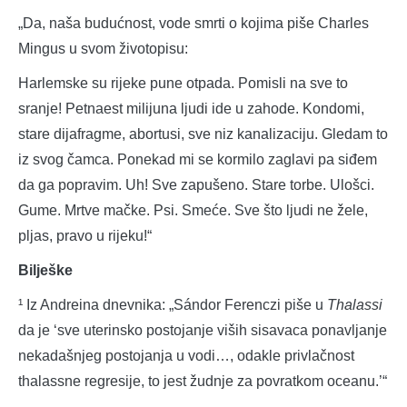
„Da, naša budućnost, vode smrti o kojima piše Charles
Mingus u svom životopisu:
Harlemske su rijeke pune otpada. Pomisli na sve to
sranje! Petnaest milijuna ljudi ide u zahode. Kondomi,
stare dijafragme, abortusi, sve niz kanalizaciju. Gledam to
iz svog čamca. Ponekad mi se kormilo zaglavi pa siđem
da ga popravim. Uh! Sve zapušeno. Stare torbe. Ulošci.
Gume. Mrtve mačke. Psi. Smeće. Sve što ljudi ne žele,
pljas, pravo u rijeku!“
Bilješke
¹ Iz Andreina dnevnika: „Sándor Ferenczi piše u
Thalassi
da je ‘sve uterinsko postojanje viših sisavaca ponavljanje
nekadašnjeg postojanja u vodi…, odakle privlačnost
thalassne regresije, to jest žudnje za povratkom oceanu.’“