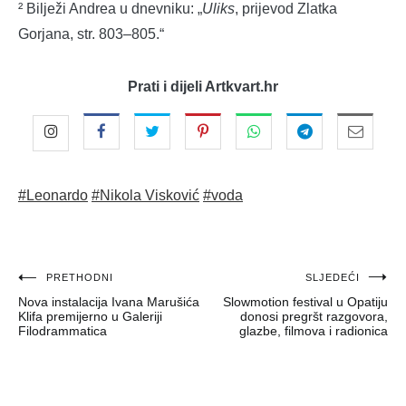
² Bilježi Andrea u dnevniku: „
Uliks
, prijevod Zlatka
Gorjana, str. 803–805.“
Prati i dijeli Artkvart.hr
#Leonardo
#Nikola Visković
#voda
Navigacija
PRETHODNI
SLJEDEĆI
Nova instalacija Ivana Marušića
Slowmotion festival u Opatiju
objava
Klifa premijerno u Galeriji
donosi pregršt razgovora,
Filodrammatica
glazbe, filmova i radionica