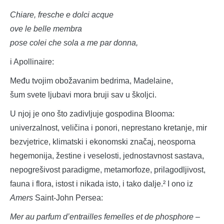
Chiare, fresche e dolci acque
ove le belle membra
pose colei che sola a me par donna,
i Apollinaire:
Među tvojim obožavanim bedrima, Madelaine,
šum svete ljubavi mora bruji sav u školjci.
U njoj je ono što zadivljuje gospodina Blooma:
univerzalnost, veličina i ponori, neprestano kretanje, mir
bezvjetrice, klimatski i ekonomski značaj, neosporna
hegemonija, žestine i veselosti, jednostavnost sastava,
nepogrešivost paradigme, metamorfoze, prilagodljivost,
fauna i flora, istost i nikada isto, i tako dalje.² I ono iz
Amers
Saint-John Persea:
Mer au parfum d’entrailles femelles et de phosphore
–