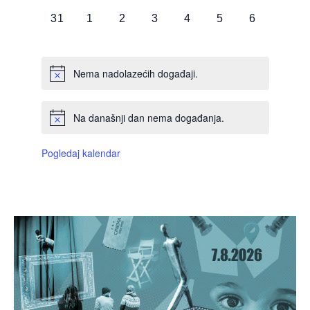
DOGAĐAJI,
DOGAĐAJI,
DOGAĐAJI,
DOGAĐAJI,
DOGAĐAJI,
DOGAĐAJI,
DOGAĐAJI
0
0
0
0
0
0
0
31
1
2
3
4
5
6
DOGAĐAJI,
DOGAĐAJI,
DOGAĐAJI,
DOGAĐAJI,
DOGAĐAJI,
DOGAĐAJI,
DOGAĐAJI
Nema nadolazećih događaji.
Na današnji dan nema događanja.
Pogledaj kalendar