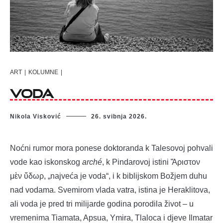
ART
|
KOLUMNE
|
VODA
Nikola Visković
26. svibnja 2026.
Noćni rumor mora ponese doktoranda k Talesovoj pohvali
vode kao iskonskog
arché
, k Pindarovoj istini Ἄριστον
μὲν ὕδωρ, „najveća je voda“, i k biblijskom Božjem duhu
nad vodama. Svemirom vlada vatra, istina je Heraklitova,
ali voda je pred tri milijarde godina porodila život – u
vremenima Tiamata, Apsua, Ymira, Tlaloca i djeve Ilmatar