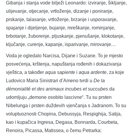
Gibanja i stanja vode bilježi Leonardo: izviranje, šikljanje,
ulijevanje, otjecanje, vrtloženje, dizanje i poniranje,
prskanje, talasanje, vrtloženje, brzanje i usporavanje,
spajanje i dijeljenje, bujanje, mreškanje, rominjanje,
brbotanje, žuborenje, pljuskanje, pjenušanje, klokotanje,
ključanje, curenje, kapanje, isparivanje, mirovanje…
Voda je ogledalo Narcisa, Dijane i Suzane. To je mjesto
posvećenja, krštenja, napuštanja rođenih i dokazivanja
vještica, a također
aqua sapiente
i
aqua ardente
, za koje
Ludovico Maria Sinistrari d’Ameno tvrdi u
De la
démonialité et des animaux incubes et succubes
da
udomljuju „demone osobito lascivne“. Tu su prsten
Nibelunga i prsten duždevih vjenčanja s Jadranom. To su
voluptuoznosti Chopina, Debussyja, Respighija, Satija,
kao i kupačica Ingresa, Degasa, Bonnarda, Courbeta,
Renoira, Picassa, Matissea, o čemu Petrarka: