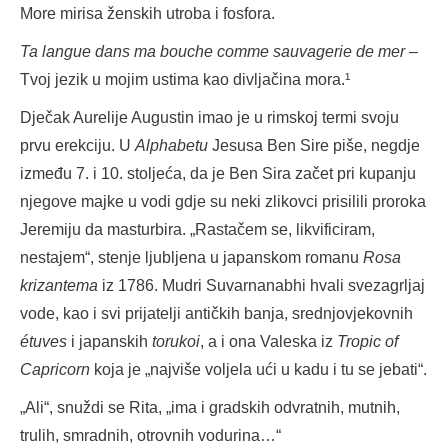
More mirisa ženskih utroba i fosfora.
Ta langue dans ma bouche comme sauvagerie de mer
–
Tvoj jezik u mojim ustima kao divljačina mora.¹
Dječak Aurelije Augustin imao je u rimskoj termi svoju
prvu erekciju. U
Alphabetu
Jesusa Ben Sire piše, negdje
između 7. i 10. stoljeća, da je Ben Sira začet pri kupanju
njegove majke u vodi gdje su neki zlikovci prisilili proroka
Jeremiju da masturbira. „Rastačem se, likvificiram,
nestajem“, stenje ljubljena u japanskom romanu
Rosa
krizantema
iz 1786. Mudri Suvarnanabhi hvali svezagrljaj
vode, kao i svi prijatelji antičkih banja, srednjovjekovnih
étuves
i japanskih
torukoi
, a i ona Valeska iz
Tropic of
Capricorn
koja je „najviše voljela ući u kadu i tu se jebati“.
„Ali“, snuždi se Rita, „ima i gradskih odvratnih, mutnih,
trulih, smradnih, otrovnih vodurina…“