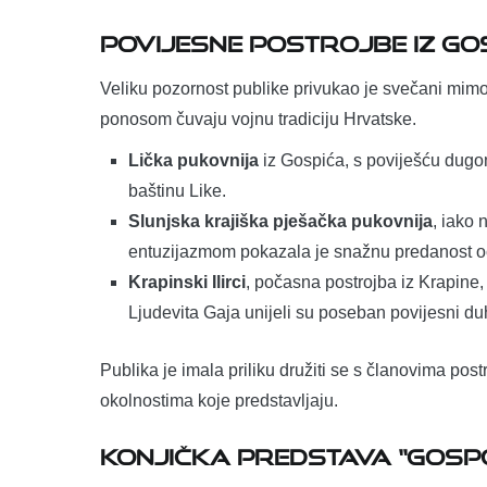
Povijesne postrojbe iz Gos
Veliku pozornost publike privukao je svečani mimoho
ponosom čuvaju vojnu tradiciju Hrvatske.
Lička pukovnija
iz Gospića, s poviješću dugom
baštinu Like.
Slunjska krajiška pješačka pukovnija
, iako
entuzijazmom pokazala je snažnu predanost oč
Krapinski Ilirci
, počasna postrojba iz Krapine
Ljudevita Gaja unijeli su poseban povijesni du
Publika je imala priliku družiti se s članovima postr
okolnostima koje predstavljaju.
Konjička predstava “Gosp