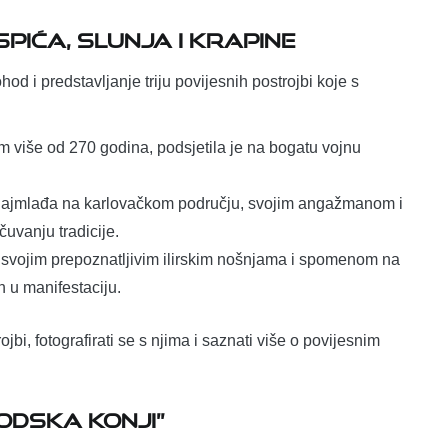
pića, Slunja i Krapine
d i predstavljanje triju povijesnih postrojbi koje s
 više od 270 godina, podsjetila je na bogatu vojnu
 najmlađa na karlovačkom području, svojim angažmanom i
uvanju tradicije.
, svojim prepoznatljivim ilirskim nošnjama i spomenom na
h u manifestaciju.
ojbi, fotografirati se s njima i saznati više o povijesnim
odska konji”