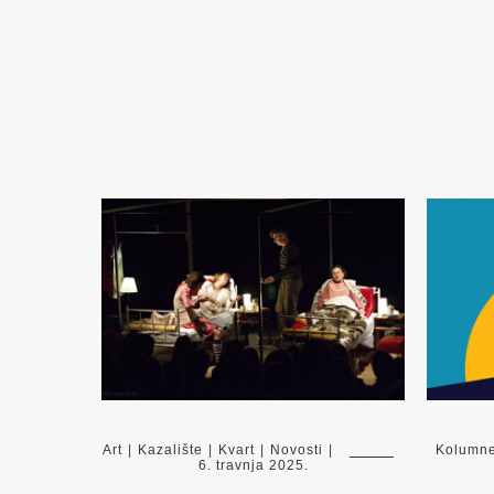
Art
|
Kazalište
|
Kvart
|
Novosti
|
Kolumn
6. travnja 2025.