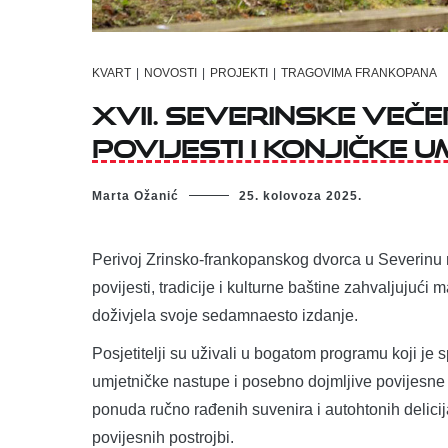
KVART
|
NOVOSTI
|
PROJEKTI
|
TRAGOVIMA FRANKOPANA
XVII. Severinske veče
povijesti i konjičke 
Marta Ožanić
25. kolovoza 2025.
Perivoj Zrinsko-frankopanskog dvorca u Severinu 
povijesti, tradicije i kulturne baštine zahvaljujući m
doživjela svoje sedamnaesto izdanje.
Posjetitelji su uživali u bogatom programu koji je s
umjetničke nastupe i posebno dojmljive povijesne
ponuda ručno rađenih suvenira i autohtonih delicij
povijesnih postrojbi.