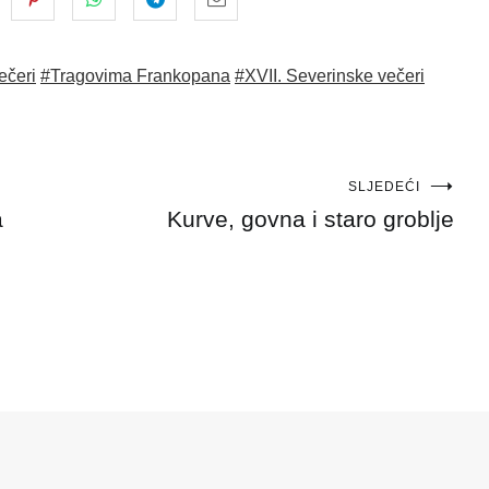
ečeri
#Tragovima Frankopana
#XVII. Severinske večeri
SLJEDEĆI
a
Kurve, govna i staro groblje