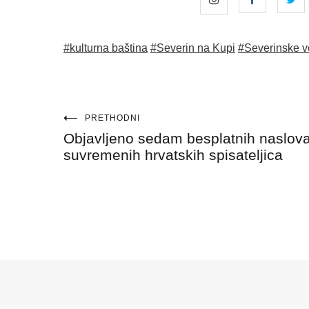
#kulturna baština
#Severin na Kupi
#Severinske v
Navigacija
PRETHODNI
Objavljeno sedam besplatnih naslov
objava
suvremenih hrvatskih spisateljica