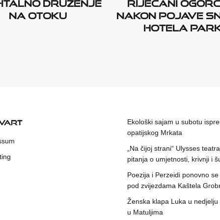
-italno druženje
Riječani ogorč
na otoku
nakon pojave s
Hotela Par
KVART
Ekološki sajam u subotu ispr
opatijskog Mrkata
ssum
„Na čijoj strani“ Ulysses teatr
ting
pitanja o umjetnosti, krivnji i šu
Poezija i Perzeidi ponovno se
pod zvijezdama Kaštela Grob
Ženska klapa Luka u nedjelju
u Matuljima