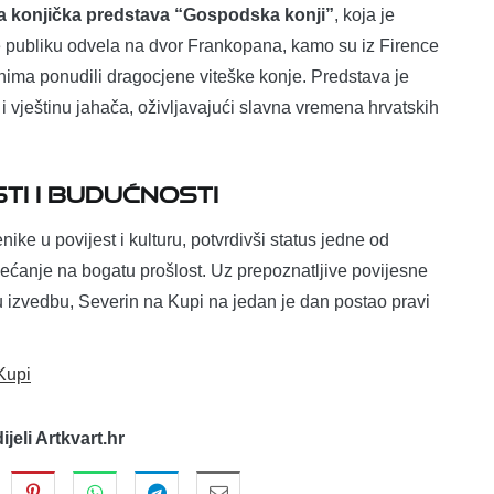
 konjička predstava “Gospodska konji”
, koja je
je publiku odvela na dvor Frankopana, kamo su iz Firence
anima ponudili dragocjene viteške konje. Predstava je
e i vještinu jahača, oživljavajući slavna vremena hrvatskih
i i budućnosti
ike u povijest i kulturu, potvrdivši status jedne od
sjećanje na bogatu prošlost. Uz prepoznatljive povijesne
 izvedbu, Severin na Kupi na jedan je dan postao pravi
Kupi
dijeli Artkvart.hr