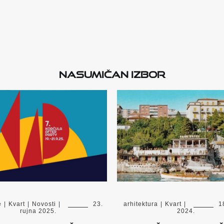
Nasumičan izbor
e
|
Kvart
|
Novosti
|
23.
arhitektura
|
Kvart
|
1
rujna 2025.
2024.