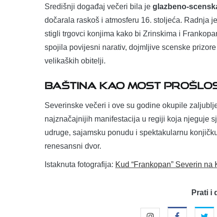
Središnji događaj večeri bila je
glazbeno-scenska
dočarala raskoš i atmosferu 16. stoljeća. Radnja 
stigli trgovci konjima kako bi Zrinskima i Frankop
spojila povijesni narativ, dojmljive scenske prizor
velikaških obitelji.
Baština kao most prošlost
Severinske večeri i ove su godine okupile zaljubljen
najznačajnijih manifestacija u regiji koja njeguje 
udruge, sajamsku ponudu i spektakularnu konjičku
renesansni dvor.
Istaknuta fotografija:
Kud “Frankopan” Severin na 
Prati i 