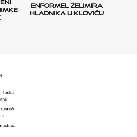
eni
enformel Želimira
nimke
Hladnika u Kloviću
k
ed
a: Teška
tnji
 susreću
nik
 nastupa