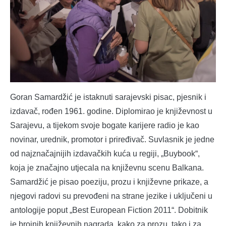
Goran Samardžić je istaknuti sarajevski pisac, pjesnik i
izdavač, rođen 1961. godine. Diplomirao je književnost u
Sarajevu, a tijekom svoje bogate karijere radio je kao
novinar, urednik, promotor i priređivač. Suvlasnik je jedne
od najznačajnijih izdavačkih kuća u regiji, „Buybook“,
koja je značajno utjecala na književnu scenu Balkana.
Samardžić je pisao poeziju, prozu i književne prikaze, a
njegovi radovi su prevođeni na strane jezike i uključeni u
antologije poput „Best European Fiction 2011“. Dobitnik
je brojnih književnih nagrada, kako za prozu, tako i za