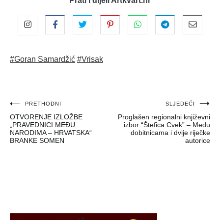
Prati i dijeli Artkvart.hr
#Goran Samardžić
#Vrisak
Navigacija
PRETHODNI
SLJEDEĆI
OTVORENJE IZLOŽBE
Proglašen regionalni književni
objava
„PRAVEDNICI MEĐU
izbor “Štefica Cvek” – Među
NARODIMA – HRVATSKA“
dobitnicama i dvije riječke
BRANKE SOMEN
autorice