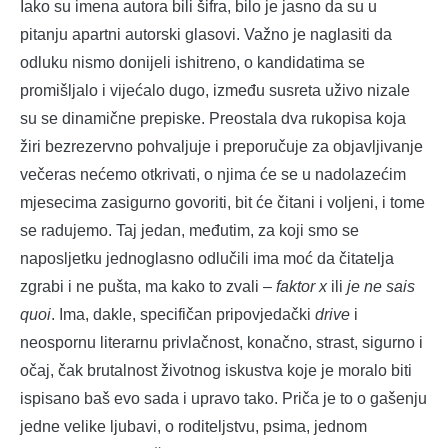
Iako su imena autora bili šifra, bilo je jasno da su u
pitanju apartni autorski glasovi. Važno je naglasiti da
odluku nismo donijeli ishitreno, o kandidatima se
promišljalo i vijećalo dugo, između susreta uživo nizale
su se dinamične prepiske. Preostala dva rukopisa koja
žiri bezrezervno pohvaljuje i preporučuje za objavljivanje
večeras nećemo otkrivati, o njima će se u nadolazećim
mjesecima zasigurno govoriti, bit će čitani i voljeni, i tome
se radujemo. Taj jedan, međutim, za koji smo se
naposljetku jednoglasno odlučili ima moć da čitatelja
zgrabi i ne pušta, ma kako to zvali –
faktor x
ili
je ne sais
quoi
. Ima, dakle, specifičan pripovjedački
drive
i
neospornu literarnu privlačnost, konačno, strast, sigurno i
očaj, čak brutalnost životnog iskustva koje je moralo biti
ispisano baš evo sada i upravo tako. Priča je to o gašenju
jedne velike ljubavi, o roditeljstvu, psima, jednom