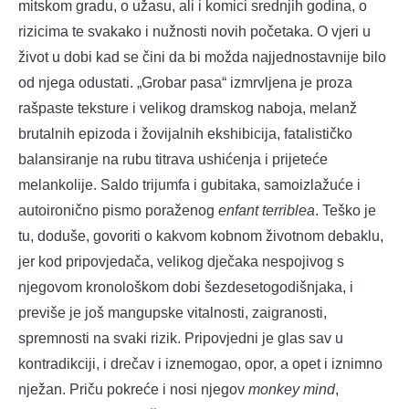
mitskom gradu, o užasu, ali i komici srednjih godina, o
rizicima te svakako i nužnosti novih početaka. O vjeri u
život u dobi kad se čini da bi možda najjednostavnije bilo
od njega odustati. „Grobar pasa“ izmrvljena je proza
rašpaste teksture i velikog dramskog naboja, melanž
brutalnih epizoda i žovijalnih ekshibicija, fatalističko
balansiranje na rubu titrava ushićenja i prijeteće
melankolije. Saldo trijumfa i gubitaka, samoizlažuće i
autoironično pismo poraženog
enfant terriblea
. Teško je
tu, doduše, govoriti o kakvom kobnom životnom debaklu,
jer kod pripovjedača, velikog dječaka nespojivog s
njegovom kronološkom dobi šezdesetogodišnjaka, i
previše je još mangupske vitalnosti, zaigranosti,
spremnosti na svaki rizik. Pripovjedni je glas sav u
kontradikciji, i drečav i iznemogao, opor, a opet i iznimno
nježan. Priču pokreće i nosi njegov
monkey mind
,