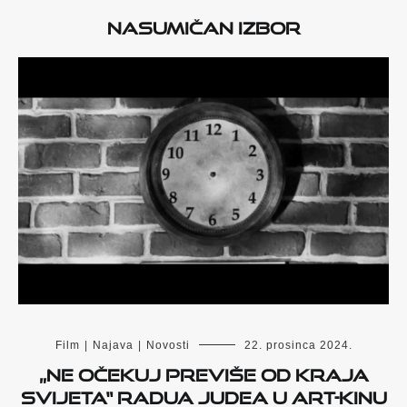
Nasumičan izbor
Film
|
Najava
|
Novosti
22. prosinca 2024.
„Ne očekuj previše od kraja
svijeta“ Radua Judea u Art-kinu