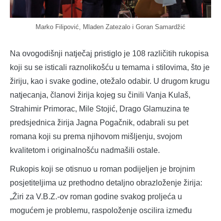
Marko Filipović, Mladen Zatezalo i Goran Samardžić
Na ovogodišnji natječaj pristiglo je 108 različitih rukopisa
koji su se isticali raznolikošću u temama i stilovima, što je
žiriju, kao i svake godine, otežalo odabir. U drugom krugu
natjecanja, članovi žirija kojeg su činili Vanja Kulaš,
Strahimir Primorac, Mile Stojić, Drago Glamuzina te
predsjednica žirija Jagna Pogačnik, odabrali su pet
romana koji su prema njihovom mišljenju, svojom
kvalitetom i originalnošću nadmašili ostale.
Rukopis koji se otisnuo u roman podijeljen je brojnim
posjetiteljima uz prethodno detaljno obrazloženje žirija:
„Žiri za V.B.Z.-ov roman godine svakog proljeća u
mogućem je problemu, raspoloženje oscilira između