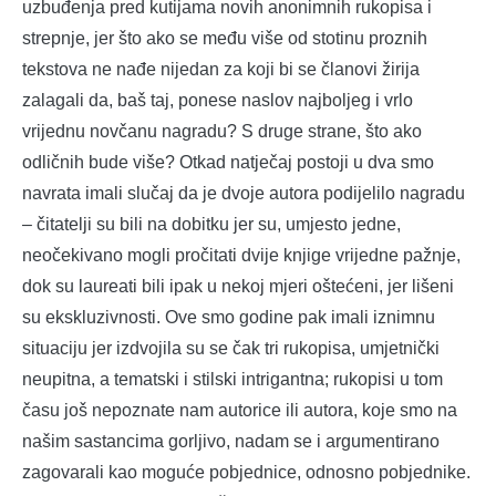
uzbuđenja pred kutijama novih anonimnih rukopisa i
strepnje, jer što ako se među više od stotinu proznih
tekstova ne nađe nijedan za koji bi se članovi žirija
zalagali da, baš taj, ponese naslov najboljeg i vrlo
vrijednu novčanu nagradu? S druge strane, što ako
odličnih bude više? Otkad natječaj postoji u dva smo
navrata imali slučaj da je dvoje autora podijelilo nagradu
– čitatelji su bili na dobitku jer su, umjesto jedne,
neočekivano mogli pročitati dvije knjige vrijedne pažnje,
dok su laureati bili ipak u nekoj mjeri oštećeni, jer lišeni
su ekskluzivnosti. Ove smo godine pak imali iznimnu
situaciju jer izdvojila su se čak tri rukopisa, umjetnički
neupitna, a tematski i stilski intrigantna; rukopisi u tom
času još nepoznate nam autorice ili autora, koje smo na
našim sastancima gorljivo, nadam se i argumentirano
zagovarali kao moguće pobjednice, odnosno pobjednike.