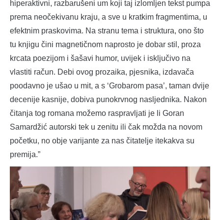
hiperaktivni, razbarušeni um koji taj izlomljen tekst pumpa
prema neočekivanu kraju, a sve u kratkim fragmentima, u
efektnim praskovima. Na stranu tema i struktura, ono što
tu knjigu čini magnetičnom naprosto je dobar stil, proza
krcata poezijom i šašavi humor, uvijek i isključivo na
vlastiti račun. Debi ovog prozaika, pjesnika, izdavača
poodavno je ušao u mit, a s ‘Grobarom pasa’, taman dvije
decenije kasnije, dobiva punokrvnog nasljednika. Nakon
čitanja tog romana možemo raspravljati je li Goran
Samardžić autorski tek u zenitu ili čak možda na novom
početku, no obje varijante za nas čitatelje itekakva su
premija.”