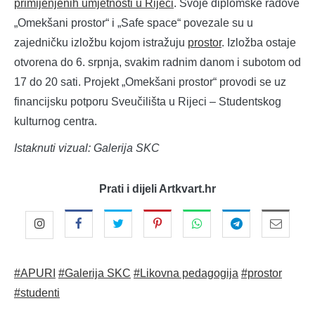
primijenjenih umjetnosti u Rijeci
. Svoje diplomske radove
„Omekšani prostor“ i „Safe space“ povezale su u
zajedničku izložbu kojom istražuju
prostor
. Izložba ostaje
otvorena do 6. srpnja, svakim radnim danom i subotom od
17 do 20 sati. Projekt „Omekšani prostor“ provodi se uz
financijsku potporu Sveučilišta u Rijeci – Studentskog
kulturnog centra.
Istaknuti vizual: Galerija SKC
Prati i dijeli Artkvart.hr
#APURI
#Galerija SKC
#Likovna pedagogija
#prostor
#studenti