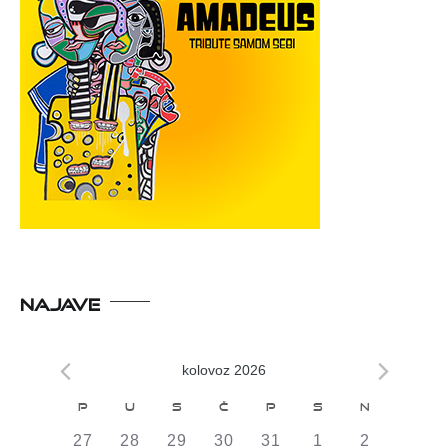
NAJAVE
kolovoz 2026
Kalendar
P
U
S
Č
P
S
N
od
0
0
0
0
0
0
0
27
28
29
30
31
1
2