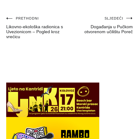
Navigacija
PRETHODNI
SLJEDEĆI
Likovno-ekološka radionica s
Događanja u Pučkom
objava
Uvezionicom – Pogled kroz
otvorenom učilištu Poreč
vrećicu