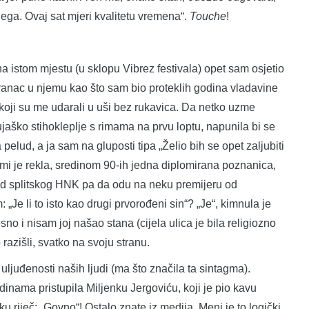
lega. Ovaj sat mjeri kvalitetu vremena“.
Touche
!
tom mjestu (u sklopu Vibrez festivala) opet sam osjetio
tranac u njemu kao što sam bio proteklih godina vladavine
e koji su me udarali u uši bez rukavica. Da netko uzme
jaško stihokleplje s rimama na prvu loptu, napunila bi se
pelud, a ja sam na gluposti tipa „Želio bih se opet zaljubiti
 To mi je rekla, sredinom 90-ih jedna diplomirana poznanica,
red splitskog HNK pa da odu na neku premijeru od
„Je li to isto kao drugi prvorođeni sin“? „Je“, kimnula je
o i nisam joj našao stana (cijela ulica je bila religiozno
razišli, svatko na svoju stranu.
đenosti naših ljudi (ma što značila ta sintagma).
nama pristupila Miljenku Jergoviću, koji je pio kavu
 riječ: „Govno“! Ostalo znate iz medija. Meni je to logički