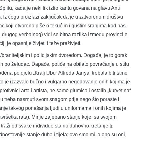
plitu, kada je neki lik izlio kantu govana na glavu Anti
. Iz čega proizlazi zaključak da je u zatvorenom društvu
ac koji otvoreno piše o tekućim i gustim sranjima kod nas.
drugog verbalnog) vidi se bitna razlika između provincije
i je opasnije živjeti i teže preživjeti.
niteljskim i policijskim dvoredom. Događaj je to gorak
ih po želudac. Dapače, potiče na obilato povraćanje u stilu
đena po djelu „Kralj Ubu“ Alfreda Jarrya, trebala biti tamo
 što je izazvalo bučno i vulgarno negodovanje onih kojima je
protivnici arta i artista, ne samo glumica i ostalih „kurvetina“
koju treba nasrnuti svom snagom prije nego što poraste i
vanje takvog ponašanja ljudi u uniformama i onih kojima je
završetka rata). Mir je zajebano stanje koje, sa svojom
traži od svake individue stalno duhovno kretanje tj.
ednostavnije stanje duha i tijela: ovo smo mi, a ono su oni,