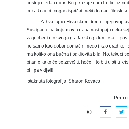
postoji i jedan dobri Bog, kazuje nam Fellini izmeđ
priča koju bi mogao ispričati neki domaći filmski a
Zahvaljujući Hrvatskom domu i njegovoj ravnatelj
Sustipanu, na kojem ovih dana nastupaju neka svje
zagubljeni dio svoga građanskog identiteta. Ugost
ne samo kao dobar domaćin, nego i kao grad koji 
ma koliko ona bučna i bakljovita bila. No, tekući se 
pitanje kako će se završiti, hoće li to biti u stilu 
bili pa vidjeli!
Istaknuta fotografija: Sharon Kovacs
Prati i 