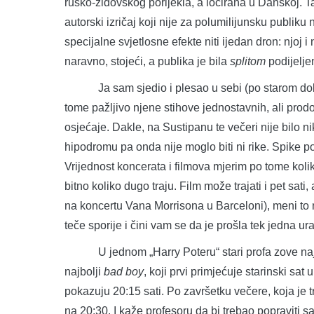
rusko-židovskog porijekla, a locirana u Danskoj. Ta
autorski izričaj koji nije za polumilijunsku publiku
specijalne svjetlosne efekte niti ijedan dron: njoj
naravno, stojeći, a publika je bila
splitom
podijelje
Ja sam sjedio i plesao u sebi (po starom dobrom
tome pažljivo njene stihove jednostavnih, ali prodo
osjećaje. Dakle, na Sustipanu te večeri nije bilo
hipodromu pa onda nije moglo biti ni rike. Spike pos
Vrijednost koncerata i filmova mjerim po tome koli
bitno koliko dugo traju. Film može trajati i pet sat
na koncertu Vana Morrisona u Barceloni), meni to 
teče sporije i čini vam se da je prošla tek jedna ura i
U jednom „Harry Poteru“ stari profa zove najta
najbolji
bad
boy
, koji prvi primjećuje starinski sa
pokazuju 20:15 sati. Po završetku večere, koja je tr
na 20:30. I kaže profesoru da bi trebao popraviti 