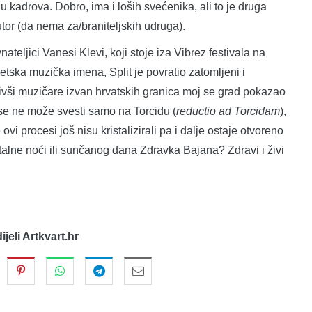
u kadrova. Dobro, ima i loših svećenika, ali to je druga
utor (da nema za/braniteljskih udruga).
ici Vanesi Klevi, koji stoje iza Vibrez festivala na
tska muzička imena, Split je povratio zatomljeni i
ivši muzičare izvan hrvatskih granica moj se grad pokazao
se ne može svesti samo na Torcidu (
reductio
ad
Torcidam
),
ovi procesi još nisu kristalizirali pa i dalje ostaje otvoreno
kristalne noći ili sunčanog dana Zdravka Bajana? Zdravi i živi
dijeli Artkvart.hr