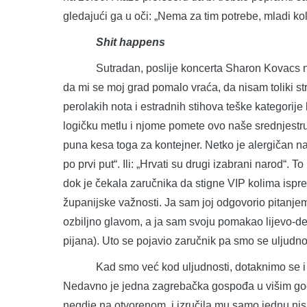
gledajući ga u oči: „Nema za tim potrebe, mladi ko
Shit happens
Sutradan, poslije koncerta Sharon Kovacs na is
da mi se moj grad pomalo vraća, da nisam toliki s
perolakih nota i estradnih stihova teške kategorij
logičku metlu i njome pomete ovo naše srednjestru
puna kesa toga za kontejner. Netko je alergičan na 
po prvi put“. Ili: „Hrvati su drugi izabrani narod“.
dok je čekala zaručnika da stigne VIP kolima isp
županijske važnosti. Ja sam joj odgovorio pitanjem: 
ozbiljno glavom, a ja sam svoju pomakao lijevo-desn
pijana). Uto se pojavio zaručnik pa smo se uljudno 
Kad smo već kod uljudnosti, dotaknimo se i ulju
Nedavno je jedna zagrebačka gospođa u višim godi
negdje na otvorenom, i izručila mu samo jednu nisku