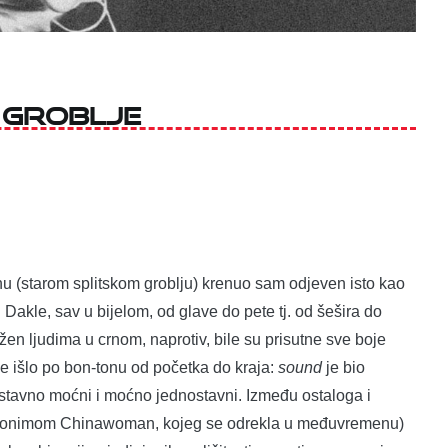
 groblje
starom splitskom groblju) krenuo sam odjeven isto kao
akle, sav u bijelom, od glave do pete tj. od šešira do
užen ljudima u crnom, naprotiv, bile su prisutne sve boje
 je išlo po bon-tonu od početka do kraja:
sound
je bio
tavno moćni i moćno jednostavni. Između ostaloga i
seudonimom Chinawoman, kojeg se odrekla u međuvremenu)