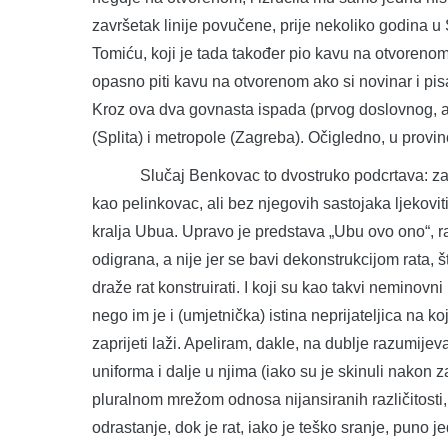
završetak linije povučene, prije nekoliko godina u S
Tomiću, koji je tada također pio kavu na otvorenom
opasno piti kavu na otvorenom ako si novinar i pis
Kroz ova dva govnasta ispada (prvog doslovnog, a 
(Splita) i metropole (Zagreba). Očigledno, u provincij
Slučaj Benkovac to dvostruko podcrtava: za/bra
kao pelinkovac, ali bez njegovih sastojaka ljekovit
kralja Ubua. Upravo je predstava „Ubu ovo ono“, ra
odigrana, a nije jer se bavi dekonstrukcijom rata,
draže rat konstruirati. I koji su kao takvi neminovni 
nego im je i (umjetnička) istina neprijateljica na 
zaprijeti laži. Apeliram, dakle, na dublje razumije
uniforma i dalje u njima (iako su je skinuli nakon 
pluralnom mrežom odnosa nijansiranih različitosti, 
odrastanje, dok je rat, iako je teško sranje, puno j