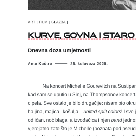
ART
|
FILM
|
GLAZBA
|
Kurve, govna i staro
Dnevna doza umjetnosti
Ante Kuštre
25. kolovoza 2025.
Na koncert Michelle Gourevitch na Sustipanu (
kad sam se uputio u Sinj, na Thompsonov koncert. D
cipela. Sve ostalo je bilo drugačije: nisam bio okr
haljina, majica i košulja –
united split colors
! I sve
odličan, noć blaga, a izvođačica i njen
band
jednos
vjerojatno zato što je Michelle (poznata pod p