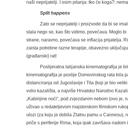
naši neprijatelji. I osim pitanja: tko će koga?; nem
Split happens
Zato se neprijatelji i proizvode da bi se imalo s
stala nego se, kao što vidimo, povećava. Moglo bi s
strane, naravno, povećava se inflacija prijatelja.
zaista potrebne razne terapije, obavezno uključujuć
(građanski) rat!
Poslijeratna talijanska kinematografija je brilj
kinematografija je poslije Domovinskog rata bila pa
distanciranja od Jugoslavije i Tita (koji je bio veliki
volio kazališta, a najviše Hrvatsko Narodno Kazališ
„Kabirijine noći“, pod zvjezdanim nebom (ovo je, n
uživao u redateljevom majstorskom filmskom rukop
ulozi (za koju je dobila Zlatnu pamu u Cannesu), 
priče s periferije Rima, koja ipak završava nadom 