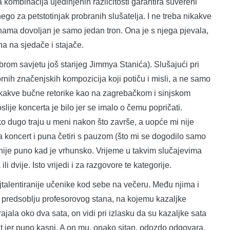
 kombinacija ujedinjenih različitosti garantira suvereni
 nego za petstotinjak probranih slušatelja. I ne treba nikakve
 i nama dovoljan je samo jedan tron. Ona je s njega pjevala,
na na sjedače i stajače.
 savjetu još starijeg Jimmya Stanića). Slušajući pri
rnih značenjskih kompozicija koji potiču i misli, a ne samo
 nikakve bučne retorike kao na zagrebačkom i sinjskom
lije koncerta je bilo jer se imalo o čemu popričati.
ko dugo traju u meni nakon što završe, a uopće mi nije
i, a koncert i puna četiri s pauzom (što mi se dogodilo samo
nije puno kad je vrhunsko. Vrijeme u takvim slučajevima
li dvije. Isto vrijedi i za razgovore te kategorije.
lentiranije učenike kod sebe na večeru. Među njima i
t u predsoblju profesorovog stana, na kojemu kazaljke
ajala oko dva sata, on vidi pri izlasku da su kazaljke sata
sat jer puno kasni. A on mu, onako sitan, odozdo odgovara,