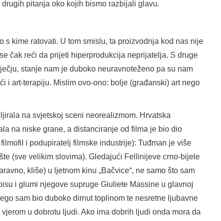
a drugih pitanja oko kojih bismo razbijali glavu.
 kime ratovati. U tom smislu, ta proizvodnja kod nas nije
e čak reći da prijeti hiperprodukcija neprijatelja. S druge
 Riječju, stanje nam je duboko neuravnoteženo pa su nam
i i art-terapiju. Mislim ovo-ono: bolje (građanski) art nego
irala na svjetskoj sceni neorealizmom. Hrvatska
la na niske grane, a distanciranje od filma je bio dio
 filmofil i podupiratelj filmske industrije): Tuđman je više
te (sve velikim slovima). Gledajući Fellinijeve crno-bijele
aravno, kliše) u ljetnom kinu „Bačvice“, ne samo što sam
isu i glumi njegove supruge Giuliete Massine u glavnoj
nego sam bio duboko dirnut toplinom te nesretne ljubavne
i vjerom u dobrotu ljudi. Ako ima dobrih ljudi onda mora da