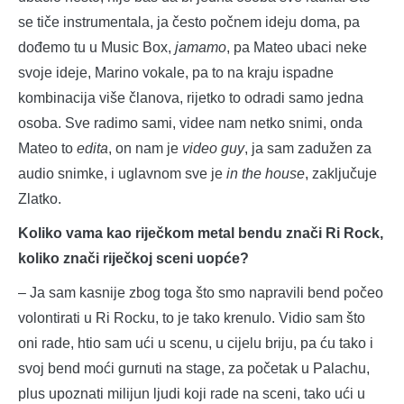
se tiče instrumentala, ja često počnem ideju doma, pa
dođemo tu u Music Box,
jamamo
, pa Mateo ubaci neke
svoje ideje, Marino vokale, pa to na kraju ispadne
kombinacija više članova, rijetko to odradi samo jedna
osoba. Sve radimo sami, videe nam netko snimi, onda
Mateo to
edita
, on nam je
video guy
, ja sam zadužen za
audio snimke, i uglavnom sve je
in the house
, zaključuje
Zlatko.
Koliko vama kao riječkom metal bendu znači Ri Rock,
koliko znači riječkoj sceni uopće?
– Ja sam kasnije zbog toga što smo napravili bend počeo
volontirati u Ri Rocku, to je tako krenulo. Vidio sam što
oni rade, htio sam ući u scenu, u cijelu briju, pa ću tako i
svoj bend moći gurnuti na stage, za početak u Palachu,
plus upoznati milijun ljudi koji rade na sceni, tako ući u