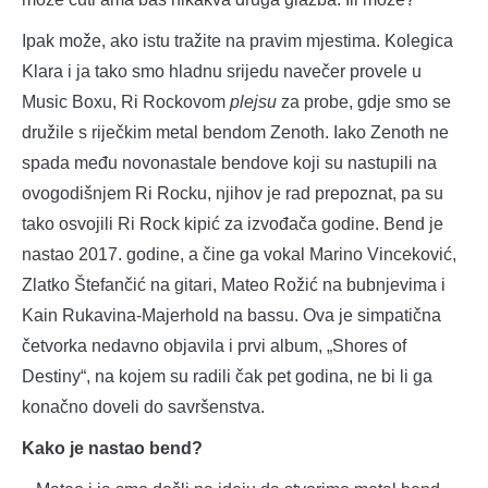
Ipak može, ako istu tražite na pravim mjestima. Kolegica
Klara i ja tako smo hladnu srijedu navečer provele u
Music Boxu, Ri Rockovom
plejsu
za probe, gdje smo se
družile s riječkim metal bendom Zenoth. Iako Zenoth ne
spada među novonastale bendove koji su nastupili na
ovogodišnjem Ri Rocku, njihov je rad prepoznat, pa su
tako osvojili Ri Rock kipić za izvođača godine. Bend je
nastao 2017. godine, a čine ga vokal Marino Vinceković,
Zlatko Štefančić na gitari, Mateo Rožić na bubnjevima i
Kain Rukavina-Majerhold na bassu. Ova je simpatična
četvorka nedavno objavila i prvi album, „Shores of
Destiny“, na kojem su radili čak pet godina, ne bi li ga
konačno doveli do savršenstva.
Kako je nastao bend?