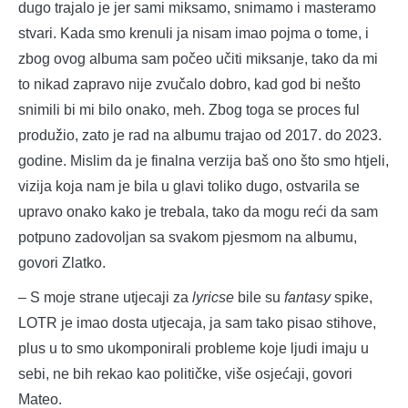
dugo trajalo je jer sami miksamo, snimamo i masteramo
stvari. Kada smo krenuli ja nisam imao pojma o tome, i
zbog ovog albuma sam počeo učiti miksanje, tako da mi
to nikad zapravo nije zvučalo dobro, kad god bi nešto
snimili bi mi bilo onako, meh. Zbog toga se proces ful
produžio, zato je rad na albumu trajao od 2017. do 2023.
godine. Mislim da je finalna verzija baš ono što smo htjeli,
vizija koja nam je bila u glavi toliko dugo, ostvarila se
upravo onako kako je trebala, tako da mogu reći da sam
potpuno zadovoljan sa svakom pjesmom na albumu,
govori Zlatko.
– S moje strane utjecaji za
lyricse
bile su
fantasy
spike,
LOTR je imao dosta utjecaja, ja sam tako pisao stihove,
plus u to smo ukomponirali probleme koje ljudi imaju u
sebi, ne bih rekao kao političke, više osjećaji, govori
Mateo.