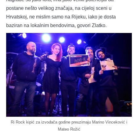
postane nešto velikog značaja, na cijeloj sceni u
Hrvatskoj, ne mislim samo na Rijeku, iako je dosta
baziran na lokalnim bendovima, govori Zlatko.
Ri Rock kipić za izvođača godine preuzimaju Marino Vinceković i
Mateo Rožić