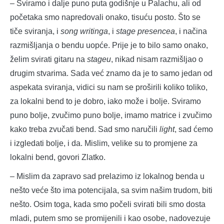
– Sviramo i dalje puno puta godišnje u Palachu, ali od
početaka smo napredovali onako, tisuću posto. Što se
tiče sviranja, i
song writinga
, i
stage presencea
, i načina
razmišljanja o bendu uopće. Prije je to bilo samo onako,
želim svirati gitaru na
stageu
, nikad nisam razmišljao o
drugim stvarima. Sada već znamo da je to samo jedan od
aspekata sviranja, vidici su nam se proširili koliko toliko,
za lokalni bend to je dobro, iako može i bolje. Sviramo
puno bolje, zvučimo puno bolje, imamo matrice i zvučimo
kako treba zvučati bend. Sad smo naručili
light
, sad ćemo
i izgledati bolje, i da. Mislim, velike su to promjene za
lokalni bend, govori Zlatko.
– Mislim da zapravo sad prelazimo iz lokalnog benda u
nešto veće što ima potencijala, sa svim našim trudom, biti
nešto. Osim toga, kada smo počeli svirati bili smo dosta
mladi, putem smo se promijenili i kao osobe, nadovezuje