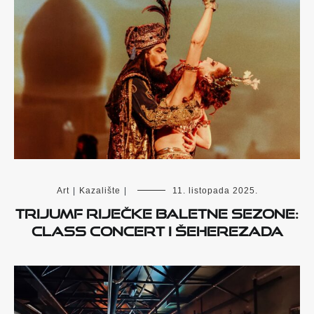
Art
|
Kazalište
|
11. listopada 2025.
Trijumf riječke baletne sezone:
Class concert i Šeherezada