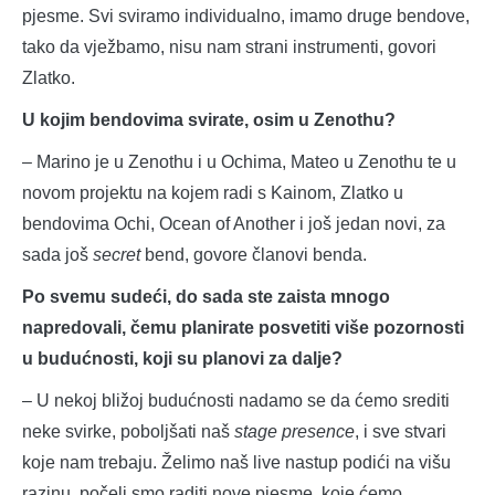
pjesme. Svi sviramo individualno, imamo druge bendove,
tako da vježbamo, nisu nam strani instrumenti, govori
Zlatko.
U kojim bendovima svirate, osim u Zenothu?
– Marino je u Zenothu i u Ochima, Mateo u Zenothu te u
novom projektu na kojem radi s Kainom, Zlatko u
bendovima Ochi, Ocean of Another i još jedan novi, za
sada još
secret
bend, govore članovi benda.
Po svemu sudeći, do sada ste zaista mnogo
napredovali, čemu planirate posvetiti više pozornosti
u budućnosti, koji su planovi za dalje?
– U nekoj bližoj budućnosti nadamo se da ćemo srediti
neke svirke, poboljšati naš
stage presence
, i sve stvari
koje nam trebaju. Želimo naš live nastup podići na višu
razinu, počeli smo raditi nove pjesme, koje ćemo