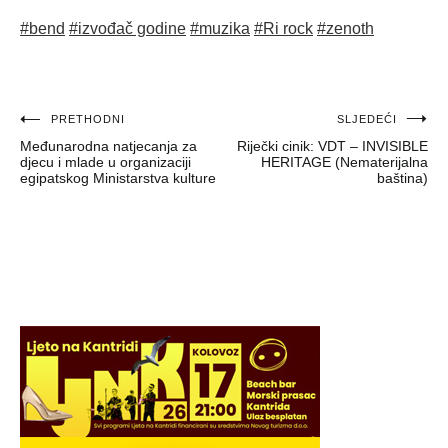
#bend
#izvođač godine
#muzika
#Ri rock
#zenoth
Navigacija
PRETHODNI
SLJEDEĆI
Međunarodna natjecanja za
Riječki cinik: VDT – INVISIBLE
objava
djecu i mlade u organizaciji
HERITAGE (Nematerijalna
egipatskog Ministarstva kulture
baština)