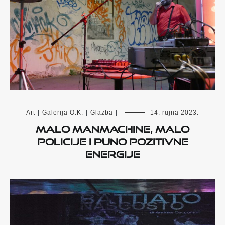
Art
|
Galerija O.K.
|
Glazba
|
14. rujna 2023.
Malo ManMachine, malo
policije i puno pozitivne
energije