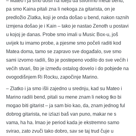
– Mateo i ja smo došli na ideju da stvorimo metal bend,
pa smo Kaina pitali zna li nekoga za gitarista, on je
predložio Zlatka, koji je onda došao u bend, nakon raznih
izmjena došao je i Kain – tako je nastao Zenoth u postavi
u kojoj je danas. Probe smo imali u Music Box-u, još
uvijek tu imamo probe, a pjesme smo počeli raditi kod
Matea doma, tamo se zapravo sve događalo, sve smo
sami izvorno radili, što je postepeno vodilo do sve većih i
većih stvari, što je između ostalog dovelo i do pobjede na
ovogodišnjem Ri Rocku, započinje Marino.
– Zlatko i ja smo išli zajedno u srednju, kad su Mateo i
Marino radili bend, pitali su mene znam li nekog tko bi
mogao biti gitarist – ja sam bio kao, da, znam jednog ful
dobrog gitarista, ne izlazi baš van puno, makar ne s
vama, ha ha. Imao je period kada je ekstremno samo
svirao, zato zvuči tako dobro, sav se taj trud čuje u