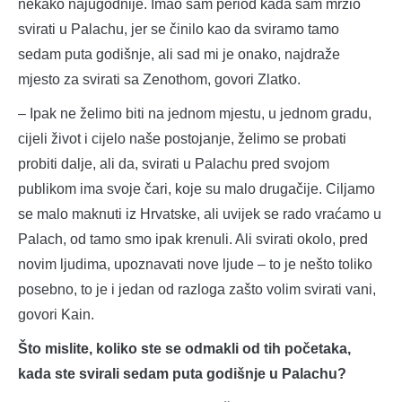
nekako najugodnije. Imao sam period kada sam mrzio
svirati u Palachu, jer se činilo kao da sviramo tamo
sedam puta godišnje, ali sad mi je onako, najdraže
mjesto za svirati sa Zenothom, govori Zlatko.
– Ipak ne želimo biti na jednom mjestu, u jednom gradu,
cijeli život i cijelo naše postojanje, želimo se probati
probiti dalje, ali da, svirati u Palachu pred svojom
publikom ima svoje čari, koje su malo drugačije. Ciljamo
se malo maknuti iz Hrvatske, ali uvijek se rado vraćamo u
Palach, od tamo smo ipak krenuli. Ali svirati okolo, pred
novim ljudima, upoznavati nove ljude – to je nešto toliko
posebno, to je i jedan od razloga zašto volim svirati vani,
govori Kain.
Što mislite, koliko ste se odmakli od tih početaka,
kada ste svirali sedam puta godišnje u Palachu?