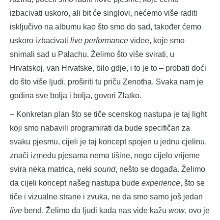
izbacivati uskoro, ali bit će singlovi, nećemo više raditi
isključivo na albumu kao što smo do sad, također ćemo
uskoro izbacivati
live performance
videe, koje smo
snimali sad u Palachu. Želimo što više svirati, u
Hrvatskoj, van Hrvatske, bilo gdje, i to je to – probati doći
do što više ljudi, proširiti tu priču Zenotha. Svaka nam je
godina sve bolja i bolja, govori Zlatko.
– Konkretan plan što se tiče scenskog nastupa je taj light
koji smo nabavili programirati da bude specifičan za
svaku pjesmu, cijeli je taj koncept spojen u jednu cjelinu,
znači između pjesama nema tišine, nego cijelo vrijeme
svira neka matrica, neki
sound
, nešto se događa. Želimo
da cijeli koncept našeg nastupa bude
experience
, što se
tiče i vizualne strane i zvuka, ne da smo samo još jedan
live
bend. Želimo da ljudi kada nas vide kažu
wow
, ovo je