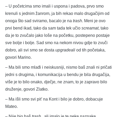
– U početcima smo imali i uspona i padova, prvo smo
krenuli s jednim žanrom, ja bih rekao malo drugačijim od
onoga što sad sviramo, bacalo je na
trash
. Meni je ovo
prvi bend ikad, tako da sam tada tek učio
screamat
, tako
da je to zvučalo jako loše na početku, postepeno postaje
sve bolje i bolje. Sad smo na nekom nivou gdje to zvuči
dobro, ali svi smo se dosta
upgradeali
od tih početaka,
govori Marino.
– Ma bili smo mlađi i neiskusniji, nismo baš znali ni pričati
jedni s drugima, i komunikacija u bendu je bila drugačija,
više je to bilo onako, dječje, ne znam, to je zapravo bilo
druženje, govori Zlatko.
– Ma išli smo svi pit’ na Kont i bilo je dobro, dobacuje
Mateo.
– Nije bio baš
trash
, ali imalo je te neke naznake.