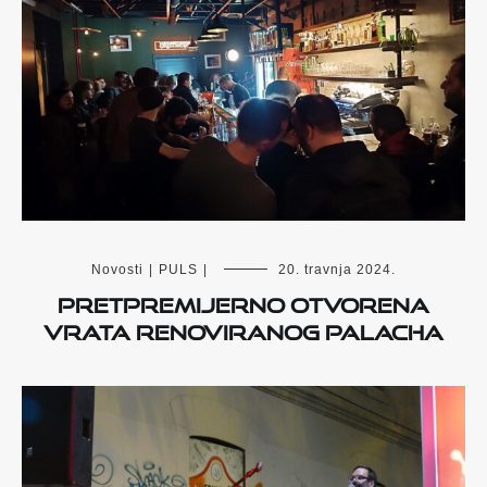
Novosti
|
PULS
|
20. travnja 2024.
Pretpremijerno otvorena
vrata renoviranog Palacha