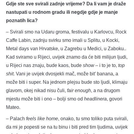
Gdje ste sve svirali zadnje vrijeme? Da li vam je draže
nastupati u rodnom gradu ili negdje gdje je manje
poznatih lica?
– Svirali smo na Udaru groma, festivalu u Karlovcu, Rock
Caffe Labin, zadnju svirku smo imali u Splitu, u Kocki,
Metal days van Hrvatske, u Zagrebu u Medici, u Zaboku..
Kad sviramo u Rijeci, uvijek znamo da će biti milijun ljudi,
u Rijeci nas znaju, bude kaos, bude
show
– i to je to,
top
shit
. Vani je uvijek dvosjekli mač, može bit’ banana, a
može biti i super. Na jednom plejsu bude sto ljudi, klimaju
glavom, okej nikad nisu čuli,
fair enough
, a na drugom
mjestu može biti i ono – bolji smo od
headlinera
, govori
Mateo.
– Palach
feels like home
, onako, tu smo toliko puta svirali,
da mi je popesti se na tu binu i biti pred tim ljudima, uvijek