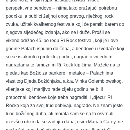
perspektivne bendove – njima tako pružajući potrebnu
podršku, a publici željnoj onog pravog, riječkog, rock
zvuka, užitak kvalitetnog festivala koji će pamtiti barem do
njegova sljedećeg izdanja, ako ne i duže. Prošli se
vikend održao 45. po redu Ri Rock festival, koji je i ove
godine Palach ispunio do čepa, a bendove i izvođače koji
su se istaknuli u protekloj godini, nagradio vrijednim
nagradama te famoznim Ri Rock kipićima. Možete na to
gledati kao Božić za pankere i metalce – Palach ima
vlastitog Djeda Božićnjaka, a.k.a. Vinka Golembiowskog,
vilenjake koji marljivo rade cijelu godinu ne bi li
prepoznali bendove koje treba nagraditi, i „djecu“ Ri
Rocka koja za svoj trud dobivaju nagrade. Ne znam jeste
li od božićnog duha, ali morala sam se na to osvrnuti,
uzevši u obzir da se zadnjih dana, osim Mariah Carey, ne
može čuti ama baš nikakva druga glazba. Ili može?