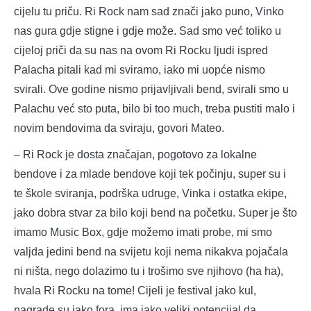
cijelu tu priču. Ri Rock nam sad znači jako puno, Vinko
nas gura gdje stigne i gdje može. Sad smo već toliko u
cijeloj priči da su nas na ovom Ri Rocku ljudi ispred
Palacha pitali kad mi sviramo, iako mi uopće nismo
svirali. Ove godine nismo prijavljivali bend, svirali smo u
Palachu već sto puta, bilo bi too much, treba pustiti malo i
novim bendovima da sviraju, govori Mateo.
– Ri Rock je dosta značajan, pogotovo za lokalne
bendove i za mlade bendove koji tek počinju, super su i
te škole sviranja, podrška udruge, Vinka i ostatka ekipe,
jako dobra stvar za bilo koji bend na početku. Super je što
imamo Music Box, gdje možemo imati probe, mi smo
valjda jedini bend na svijetu koji nema nikakva pojačala
ni ništa, nego dolazimo tu i trošimo sve njihovo (ha ha),
hvala Ri Rocku na tome! Cijeli je festival jako kul,
nagrade su jako fora, ima jako veliki potencijal da