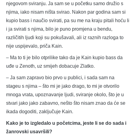
njegovom sviranju. Ja sam se u početku samo družio s
njima, iako nisam ništa svirao. Nakon par godina sam si
kupio bass i naučio svirati, pa su me na kraju pitali hoću li
i ja svirati s njima, bilo je puno promjena u bendu,
različitih ljudi koji su pokušavali, ali iz raznih razloga to
nije uspijevalo, priča Kain.
– Ma to ti je bilo otprilike tako da je Kain kupio bass da
uđe u Zenoth, uz smijeh dobacuje Zlatko.
– Ja sam zapravo bio prvo u publici, i sada sam na
stageu s njima – što mi je jako drago, to mi je otvorilo
mnoga vrata, upoznavanje ljudi, sviranje okolo, što je u
stvari jako jako zabavno, nešto što nisam znao da će se
ikada dogoditi, zaključuje Kain.
Kako je to izgledalo u početcima, jeste li se do sada i
žanrovski usavršili?