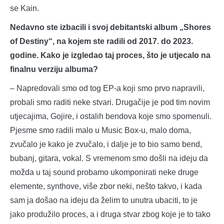
se Kain.
Nedavno ste izbacili i svoj debitantski album „Shores
of Destiny“, na kojem ste radili od 2017. do 2023.
godine. Kako je izgledao taj proces, što je utjecalo na
finalnu verziju albuma?
– Napredovali smo od tog EP-a koji smo prvo napravili,
probali smo raditi neke stvari. Drugačije je pod tim novim
utjecajima, Gojire, i ostalih bendova koje smo spomenuli.
Pjesme smo radili malo u Music Box-u, malo doma,
zvučalo je kako je zvučalo, i dalje je to bio samo bend,
bubanj, gitara, vokal. S vremenom smo došli na ideju da
možda u taj sound probamo ukomponirati neke druge
elemente, synthove, više zbor neki, nešto takvo, i kada
sam ja došao na ideju da želim to unutra ubaciti, to je
jako produžilo proces, a i druga stvar zbog koje je to tako