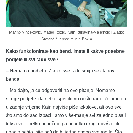
Marino Vinceković, Mateo Rožić, Kain Rukavina-Majerhold i Zlatko
Štefančić ispred Music Box-a
Kako funkcionirate kao bend, imate li kakve posebne
podjele ili svi rade sve?
– Nemamo podjelu, Zlatko sve radi, smiju se članovi
benda.
– Ma dajte, ja ću odgovoriti na ovo pitanje. Nemamo
stroge podjele, da netko specifično nešto radi. Recimo da
u zadnje vrijeme Kain najviše piše tekstove, ali ovo sve
što smo do sad izbacili smo više-manje svi zajedno pisali
tekstove – netko bi počeo, pa bi netko drugi dovršio, ili
ubacio nešto, nije baš da bi jedna osoba sve radila. Što