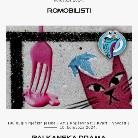
kolovoza 2024.
Romobilisti
100 dugih riječkih jezika
|
Art
|
Književnost
|
Kvart
|
Novosti
|
10. kolovoza 2024.
BALKANSKA DRAMA