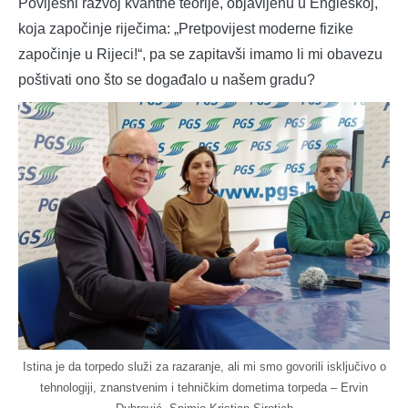
Povijesni razvoj kvantne teorije, objavljenu u Engleskoj,
koja započinje riječima: „Pretpovijest moderne fizike
započinje u Rijeci!“, pa se zapitavši imamo li mi obavezu
poštivati ono što se događalo u našem gradu?
Istina je da torpedo služi za razaranje, ali mi smo govorili isključivo o
tehnologiji, znanstvenim i tehničkim dometima torpeda – Ervin