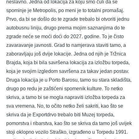
neslavno. Jedna od lokacija za koju smo čuli da se
spominje je Metropolis, po meni je to totalni promašaj.
Prvo, da bi se došlo do te zgrade trebalo bi otvoriti jednu
autobusnu liniju, drugo prema mojim saznanjima do te
zgrade neće se moći doći do 2027. godine. To je čisto
zavaravanje javnosti. Grad to namjerava staviti tamo, a
zaboravljaju još dvije lokacije. Jedna od njih je Tržnica
Brajda, koja bi bila savršena lokacija za izložbu torpeda,
koja je svojim izgledom savršena za takav jedan postav.
Druga lokacija je u Porto Barosu, tamo su stara skladišta,
drugo po redu je zaštićeni spomenik kulture. To netko
skriva, a tamo bi se mogla napraviti izložba torpeda za
sva vremena. No, to očito netko želi sakriti, kao što se
skriva da je Exportdrvo trebalo biti Muzej torpeda,
pomorstva i ribarstva, kao što se skriva da tamo još uvijek
stoji oklopno vozilo Straško, izgrađeno u Torpedu 1991.