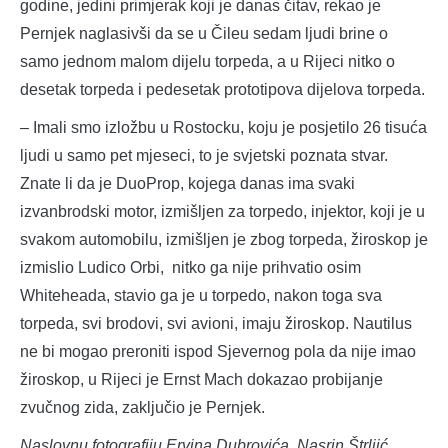
godine, jedini primjerak koji je danas čitav, rekao je
Pernjek naglasivši da se u Čileu sedam ljudi brine o
samo jednom malom dijelu torpeda, a u Rijeci nitko o
desetak torpeda i pedesetak prototipova dijelova torpeda.
– Imali smo izložbu u Rostocku, koju je posjetilo 26 tisuća
ljudi u samo pet mjeseci, to je svjetski poznata stvar.
Znate li da je DuoProp, kojega danas ima svaki
izvanbrodski motor, izmišljen za torpedo, injektor, koji je u
svakom automobilu, izmišljen je zbog torpeda, žiroskop je
izmislio Ludico Orbi, nitko ga nije prihvatio osim
Whiteheada, stavio ga je u torpedo, nakon toga sva
torpeda, svi brodovi, svi avioni, imaju žiroskop. Nautilus
ne bi mogao preroniti ispod Sjevernog pola da nije imao
žiroskop, u Rijeci je Ernst Mach dokazao probijanje
zvučnog zida, zaključio je Pernjek.
Naslovnu fotografiju Ervina Dubrovića, Nasrin Štrljić,