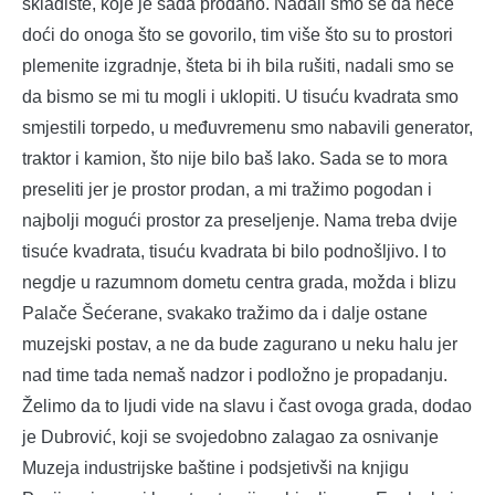
skladište, koje je sada prodano. Nadali smo se da neće
doći do onoga što se govorilo, tim više što su to prostori
plemenite izgradnje, šteta bi ih bila rušiti, nadali smo se
da bismo se mi tu mogli i uklopiti. U tisuću kvadrata smo
smjestili torpedo, u međuvremenu smo nabavili generator,
traktor i kamion, što nije bilo baš lako. Sada se to mora
preseliti jer je prostor prodan, a mi tražimo pogodan i
najbolji mogući prostor za preseljenje. Nama treba dvije
tisuće kvadrata, tisuću kvadrata bi bilo podnošljivo. I to
negdje u razumnom dometu centra grada, možda i blizu
Palače Šećerane, svakako tražimo da i dalje ostane
muzejski postav, a ne da bude zagurano u neku halu jer
nad time tada nemaš nadzor i podložno je propadanju.
Želimo da to ljudi vide na slavu i čast ovoga grada, dodao
je Dubrović, koji se svojedobno zalagao za osnivanje
Muzeja industrijske baštine i podsjetivši na knjigu