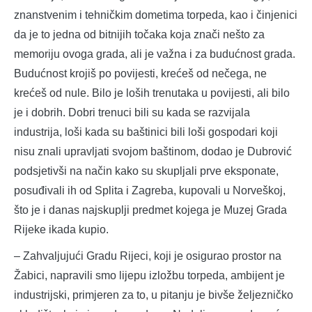
znanstvenim i tehničkim dometima torpeda, kao i činjenici
da je to jedna od bitnijih točaka koja znači nešto za
memoriju ovoga grada, ali je važna i za budućnost grada.
Budućnost krojiš po povijesti, krećeš od nečega, ne
krećeš od nule. Bilo je loših trenutaka u povijesti, ali bilo
je i dobrih. Dobri trenuci bili su kada se razvijala
industrija, loši kada su baštinici bili loši gospodari koji
nisu znali upravljati svojom baštinom, dodao je Dubrović
podsjetivši na način kako su skupljali prve eksponate,
posuđivali ih od Splita i Zagreba, kupovali u Norveškoj,
što je i danas najskuplji predmet kojega je Muzej Grada
Rijeke ikada kupio.
– Zahvaljujući Gradu Rijeci, koji je osigurao prostor na
Žabici, napravili smo lijepu izložbu torpeda, ambijent je
industrijski, primjeren za to, u pitanju je bivše željezničko