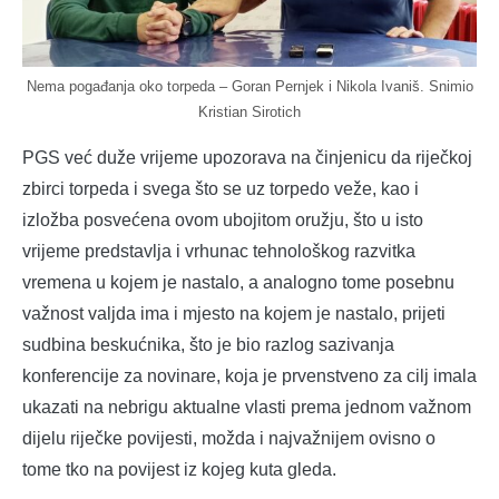
Nema pogađanja oko torpeda – Goran Pernjek i Nikola Ivaniš. Snimio
Kristian Sirotich
PGS već duže vrijeme upozorava na činjenicu da riječkoj
zbirci torpeda i svega što se uz torpedo veže, kao i
izložba posvećena ovom ubojitom oružju, što u isto
vrijeme predstavlja i vrhunac tehnološkog razvitka
vremena u kojem je nastalo, a analogno tome posebnu
važnost valjda ima i mjesto na kojem je nastalo, prijeti
sudbina beskućnika, što je bio razlog sazivanja
konferencije za novinare, koja je prvenstveno za cilj imala
ukazati na nebrigu aktualne vlasti prema jednom važnom
dijelu riječke povijesti, možda i najvažnijem ovisno o
tome tko na povijest iz kojeg kuta gleda.