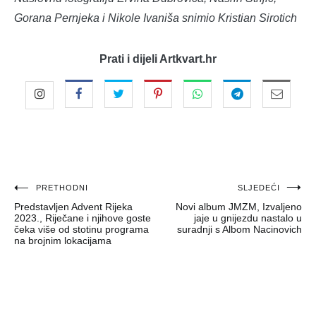
Gorana Pernjeka i Nikole Ivaniša snimio Kristian Sirotich
Prati i dijeli Artkvart.hr
Navigacija
PRETHODNI
SLJEDEĆI
Predstavljen Advent Rijeka
Novi album JMZM, Izvaljeno
objava
2023., Riječane i njihove goste
jaje u gnijezdu nastalo u
čeka više od stotinu programa
suradnji s Albom Nacinovich
na brojnim lokacijama