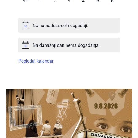
0
0
0
0
0
0
0
31
1
2
3
4
5
6
DOGAĐAJI,
DOGAĐAJI,
DOGAĐAJI,
DOGAĐAJI,
DOGAĐAJI,
DOGAĐAJI,
DOGAĐAJI
Nema nadolazećih događaji.
Na današnji dan nema događanja.
Pogledaj kalendar