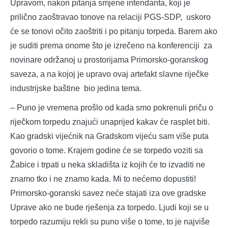
Upravom, nakon pitanja smjene intendanta, koji je
prilično zaoštravao tonove na relaciji PGS-SDP, uskoro
će se tonovi očito zaoštriti i po pitanju torpeda. Barem ako
je suditi prema onome što je izrečeno na konferenciji za
novinare održanoj u prostorijama Primorsko-goranskog
saveza, a na kojoj je upravo ovaj artefakt slavne riječke
industrijske baštine bio jedina tema.
– Puno je vremena prošlo od kada smo pokrenuli priču o
riječkom torpedu znajući unaprijed kakav će rasplet biti.
Kao gradski vijećnik na Gradskom vijeću sam više puta
govorio o tome. Krajem godine će se torpedo voziti sa
Žabice i trpati u neka skladišta iz kojih će to izvaditi ne
znamo tko i ne znamo kada. Mi to nećemo dopustiti!
Primorsko-goranski savez neće stajati iza ove gradske
Uprave ako ne bude rješenja za torpedo. Ljudi koji se u
torpedo razumiju rekli su puno više o tome, to je najviše