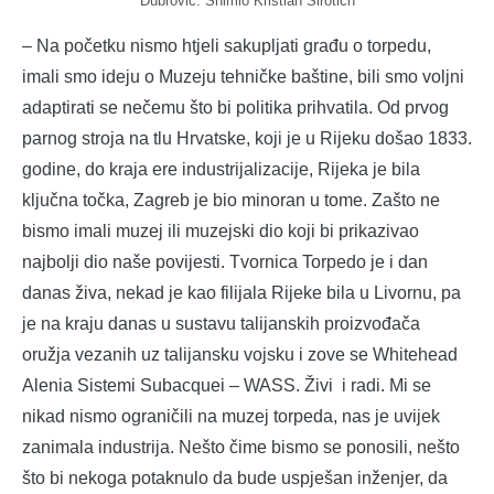
Dubrović. Snimio Kristian Sirotich
– Na početku nismo htjeli sakupljati građu o torpedu,
imali smo ideju o Muzeju tehničke baštine, bili smo voljni
adaptirati se nečemu što bi politika prihvatila. Od prvog
parnog stroja na tlu Hrvatske, koji je u Rijeku došao 1833.
godine, do kraja ere industrijalizacije, Rijeka je bila
ključna točka, Zagreb je bio minoran u tome. Zašto ne
bismo imali muzej ili muzejski dio koji bi prikazivao
najbolji dio naše povijesti. Tvornica Torpedo je i dan
danas živa, nekad je kao filijala Rijeke bila u Livornu, pa
je na kraju danas u sustavu talijanskih proizvođača
oružja vezanih uz talijansku vojsku i zove se Whitehead
Alenia Sistemi Subacquei – WASS. Živi i radi. Mi se
nikad nismo ograničili na muzej torpeda, nas je uvijek
zanimala industrija. Nešto čime bismo se ponosili, nešto
što bi nekoga potaknulo da bude uspješan inženjer, da