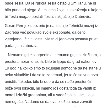
bude Tesla. Da je Nikola Tesla ostao u Smiljanu, ne bi
bilo puno od njega. Ali mi smo živjeli u okruženju u kojem
bi Tesla mogao postati Tesla, zaključio je Dubrović.
Goran Pernjek upozorio je na to da je Tehnički muzej iz
Zagreba već povukao svoje eksponate, da će to
vjerojatno učiniti i ostali vlasnici jer ovom postavu prijeti
padanje u zaborav.
– Nemamo gdje s torpedima, nemamo gdje s izložbom, iz
prostora moramo iseliti. Bilo bi lijepo da grad nakon ovih
19 godina koliko smo to skupljali pomogne da ne stane u
neko skladište i da se to zanemari, jer to će se vrlo brzo
uništiti. Također, bilo bi dobro da se nađe prostor čim
bliže ovoj lokaciji, mi imamo još dosta toga za vaditi iz
mora i izložiti građanima, ali u sadašnjoj situaciji to je
nemoguće. Nadamo se da ova izložba neće završiti