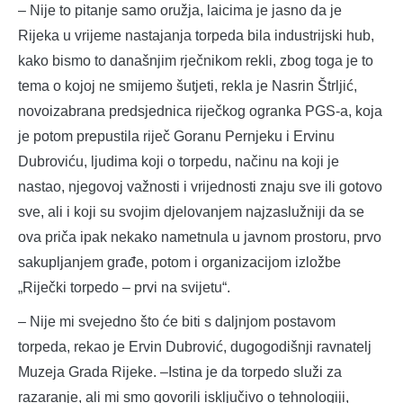
– Nije to pitanje samo oružja, laicima je jasno da je
Rijeka u vrijeme nastajanja torpeda bila industrijski hub,
kako bismo to današnjim rječnikom rekli, zbog toga je to
tema o kojoj ne smijemo šutjeti, rekla je Nasrin Štrljić,
novoizabrana predsjednica riječkog ogranka PGS-a, koja
je potom prepustila riječ Goranu Pernjeku i Ervinu
Dubroviću, ljudima koji o torpedu, načinu na koji je
nastao, njegovoj važnosti i vrijednosti znaju sve ili gotovo
sve, ali i koji su svojim djelovanjem najzaslužniji da se
ova priča ipak nekako nametnula u javnom prostoru, prvo
sakupljanjem građe, potom i organizacijom izložbe
„Riječki torpedo – prvi na svijetu“.
– Nije mi svejedno što će biti s daljnjom postavom
torpeda, rekao je Ervin Dubrović, dugogodišnji ravnatelj
Muzeja Grada Rijeke. –Istina je da torpedo služi za
razaranje, ali mi smo govorili isključivo o tehnologiji,