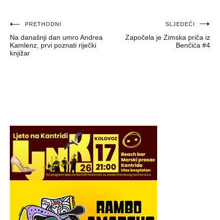
Navigacija
PRETHODNI
SLJEDEĆI
Na današnji dan umro Andrea
Započela je Zimska priča iz
objava
Kamlenz, prvi poznati riječki
Benčića #4
knjižar