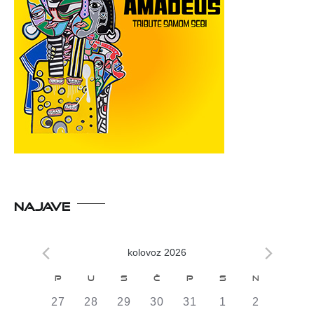
NAJAVE
kolovoz 2026
Kalendar
P
U
S
Č
P
S
N
od
0
0
0
0
0
0
0
27
28
29
30
31
1
2