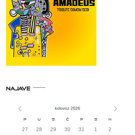
NAJAVE
kolovoz 2026
Kalendar
P
U
S
Č
P
S
N
od
0
0
0
0
0
0
0
27
28
29
30
31
1
2