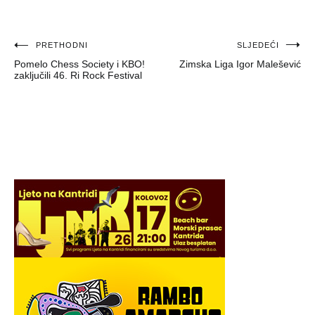
Navigacija
PRETHODNI
SLJEDEĆI
Pomelo Chess Society i KBO!
Zimska Liga Igor Malešević
objava
zaključili 46. Ri Rock Festival