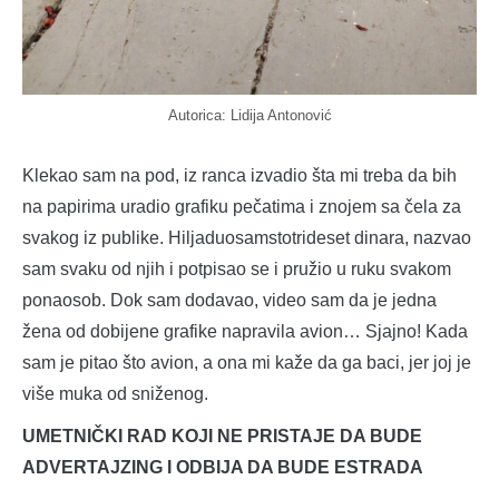
Autorica: Lidija Antonović
Klekao sam na pod, iz ranca izvadio šta mi treba da bih
na papirima uradio grafiku pečatima i znojem sa čela za
svakog iz publike. Hiljaduosamstotrideset dinara, nazvao
sam svaku od njih i potpisao se i pružio u ruku svakom
ponaosob. Dok sam dodavao, video sam da je jedna
žena od dobijene grafike napravila avion… Sjajno! Kada
sam je pitao što avion, a ona mi kaže da ga baci, jer joj je
više muka od sniženog.
UMETNIČKI RAD KOJI NE PRISTAJE DA BUDE
ADVERTAJZING I ODBIJA DA BUDE ESTRADA