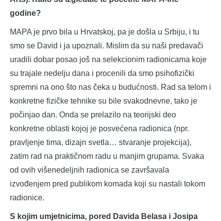
godine?
MAPA je prvo bila u Hrvatskoj, pa je došla u Srbiju, i tu
smo se David i ja upoznali. Mislim da su naši predavači
uradili dobar posao još na selekcionim radionicama koje
su trajale nedelju dana i procenili da smo psihofizički
spremni na ono što nas čeka u budućnosti. Rad sa telom i
konkretne fizičke tehnike su bile svakodnevne, tako je
počinjao dan. Onda se prelazilo na teorijski deo
konkretne oblasti kojoj je posvećena radionica (npr.
pravljenje tima, dizajn svetla… stvaranje projekcija),
zatim rad na praktičnom radu u manjim grupama. Svaka
od ovih višenedeljnih radionica se završavala
izvođenjem pred publikom komada koji su nastali tokom
radionice.
S kojim umjetnicima, pored Davida Belasa i Josipa