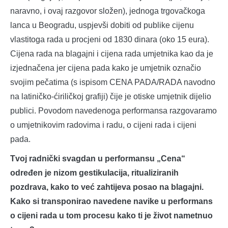
naravno, i ovaj razgovor složen), jednoga trgovačkoga
lanca u Beogradu, uspjevši dobiti od publike cijenu
vlastitoga rada u procjeni od 1830 dinara (oko 15 eura).
Cijena rada na blagajni i cijena rada umjetnika kao da je
izjednačena jer cijena pada kako je umjetnik označio
svojim pečatima (s ispisom CENA PADA/RADA navodno
na latiničko-ćiriličkoj grafiji) čije je otiske umjetnik dijelio
publici. Povodom navedenoga performansa razgovaramo
o umjetnikovim radovima i radu, o cijeni rada i cijeni
pada.
Tvoj radnički svagdan u performansu „Cena“
određen je nizom gestikulacija, ritualiziranih
pozdrava, kako to već zahtijeva posao na blagajni.
Kako si transponirao navedene navike u performans
o cijeni rada u tom procesu kako ti je život nametnuo