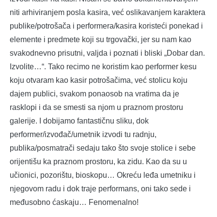
niti arhiviranjem posla kasira, već oslikavanjem karaktera
publike/potrošača i performera/kasira koristeći ponekad i
elemente i predmete koji su trgovački, jer su nam kao
svakodnevno prisutni, valjda i poznati i bliski „Dobar dan.
Izvolite…“. Tako recimo ne koristim kao performer kesu
koju otvaram kao kasir potrošačima, već stolicu koju
dajem publici, svakom ponaosob na vratima da je
rasklopi i da se smesti sa njom u praznom prostoru
galerije. I dobijamo fantastičnu sliku, dok
performer/izvođač/umetnik izvodi tu radnju,
publika/posmatrači sedaju tako što svoje stolice i sebe
orijentišu ka praznom prostoru, ka zidu. Kao da su u
učionici, pozorištu, bioskopu… Okreću leđa umetniku i
njegovom radu i dok traje performans, oni tako sede i
međusobno ćaskaju… Fenomenalno!