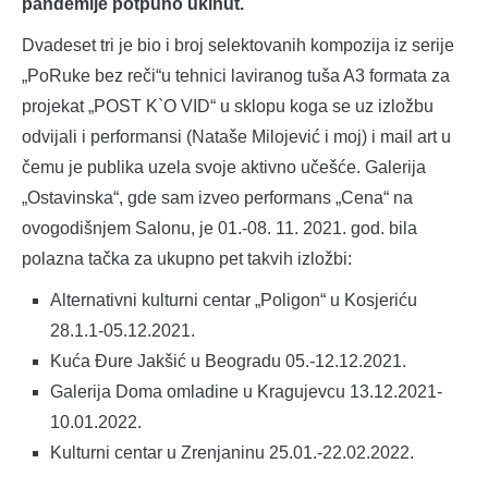
pandemije potpuno ukinut.
Dvadeset tri je bio i broj selektovanih kompozija iz serije
„PoRuke bez reči“u tehnici laviranog tuša A3 formata za
projekat „POST K`O VID“ u sklopu koga se uz izložbu
odvijali i performansi (Nataše Milojević i moj) i mail art u
čemu je publika uzela svoje aktivno učešće. Galerija
„Ostavinska“, gde sam izveo performans „Cena“ na
ovogodišnjem Salonu, je 01.-08. 11. 2021. god. bila
polazna tačka za ukupno pet takvih izložbi:
Alternativni kulturni centar „Poligon“ u Kosjeriću
28.1.1-05.12.2021.
Kuća Đure Jakšić u Beogradu 05.-12.12.2021.
Galerija Doma omladine u Kragujevcu 13.12.2021-
10.01.2022.
Kulturni centar u Zrenjaninu 25.01.-22.02.2022.