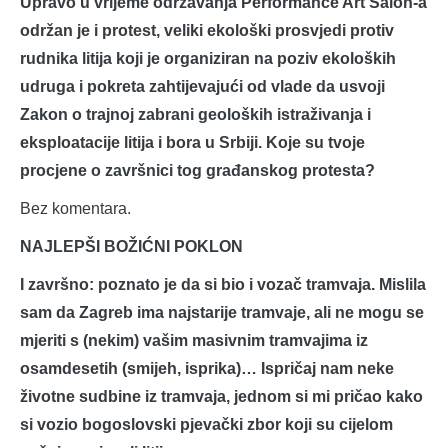
Upravo u vrijeme održavanja Performance Art Salon-a
održan je i protest, veliki ekološki prosvjedi protiv
rudnika litija koji je organiziran na poziv ekoloških
udruga i pokreta zahtijevajući od vlade da usvoji
Zakon o trajnoj zabrani geoloških istraživanja i
eksploatacije litija i bora u Srbiji. Koje su tvoje
procjene o završnici tog građanskog protesta?
Bez komentara.
NAJLEPŠI BOŽIĆNI POKLON
I završno: poznato je da si bio i vozač tramvaja. Mislila
sam da Zagreb ima najstarije tramvaje, ali ne mogu se
mjeriti s (nekim) vašim masivnim tramvajima iz
osamdesetih (smijeh, isprika)… Ispričaj nam neke
životne sudbine iz tramvaja, jednom si mi pričao kako
si vozio bogoslovski pjevački zbor koji su cijelom