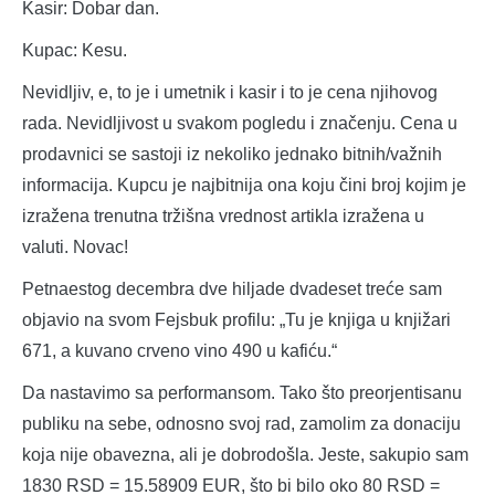
Kasir: Dobar dan.
Kupac: Kesu.
Nevidljiv, e, to je i umetnik i kasir i to je cena njihovog
rada. Nevidljivost u svakom pogledu i značenju. Cena u
prodavnici se sastoji iz nekoliko jednako bitnih/važnih
informacija. Kupcu je najbitnija ona koju čini broj kojim je
izražena trenutna tržišna vrednost artikla izražena u
valuti. Novac!
Petnaestog decembra dve hiljade dvadeset treće sam
objavio na svom Fejsbuk profilu: „Tu je knjiga u knjižari
671, a kuvano crveno vino 490 u kafiću.“
Da nastavimo sa performansom. Tako što preorjentisanu
publiku na sebe, odnosno svoj rad, zamolim za donaciju
koja nije obavezna, ali je dobrodošla. Jeste, sakupio sam
1830 RSD = 15.58909 EUR, što bi bilo oko 80 RSD =