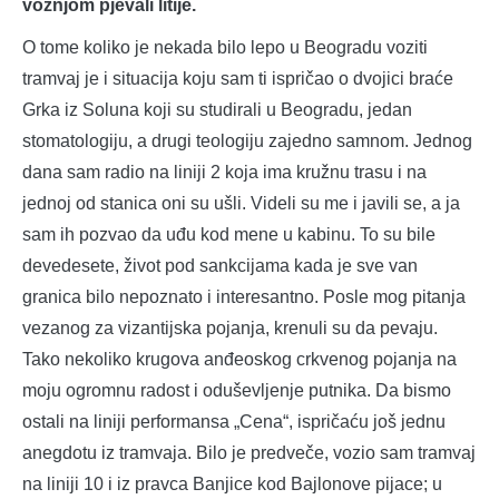
vožnjom pjevali litije.
O tome koliko je nekada bilo lepo u Beogradu voziti
tramvaj je i situacija koju sam ti ispričao o dvojici braće
Grka iz Soluna koji su studirali u Beogradu, jedan
stomatologiju, a drugi teologiju zajedno samnom. Jednog
dana sam radio na liniji 2 koja ima kružnu trasu i na
jednoj od stanica oni su ušli. Videli su me i javili se, a ja
sam ih pozvao da uđu kod mene u kabinu. To su bile
devedesete, život pod sankcijama kada je sve van
granica bilo nepoznato i interesantno. Posle mog pitanja
vezanog za vizantijska pojanja, krenuli su da pevaju.
Tako nekoliko krugova anđeoskog crkvenog pojanja na
moju ogromnu radost i oduševljenje putnika. Da bismo
ostali na liniji performansa „Cena“, ispričaću još jednu
anegdotu iz tramvaja. Bilo je predveče, vozio sam tramvaj
na liniji 10 i iz pravca Banjice kod Bajlonove pijace; u