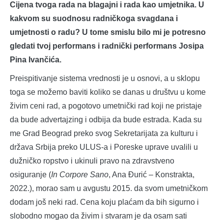
Cijena tvoga rada na blagajni i rada kao umjetnika. U
kakvom su suodnosu radničkoga svagdana i
umjetnosti o radu? U tome smislu bilo mi je potresno
gledati tvoj performans i radnički performans Josipa
Pina Ivančića.
Preispitivanje sistema vrednosti je u osnovi, a u sklopu
toga se možemo baviti koliko se danas u društvu u kome
živim ceni rad, a pogotovo umetnički rad koji ne pristaje
da bude advertajzing i odbija da bude estrada. Kada su
me Grad Beograd preko svog Sekretarijata za kulturu i
država Srbija preko ULUS-a i Poreske uprave uvalili u
dužničko ropstvo i ukinuli pravo na zdravstveno
osiguranje (
In Corpore Sano
, Ana Đurić – Konstrakta,
2022.), morao sam u avgustu 2015. da svom umetničkom
dodam još neki rad. Cena koju plaćam da bih sigurno i
slobodno mogao da živim i stvaram je da osam sati