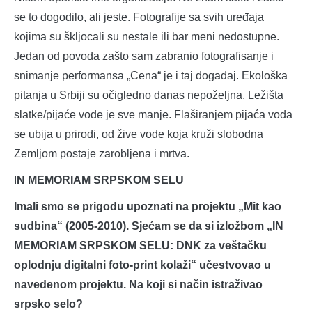
se to dogodilo, ali jeste. Fotografije sa svih uređaja
kojima su škljocali su nestale ili bar meni nedostupne.
Jedan od povoda zašto sam zabranio fotografisanje i
snimanje performansa „Cena“ je i taj događaj. Ekološka
pitanja u Srbiji su očigledno danas nepoželjna. Ležišta
slatke/pijaće vode je sve manje. Flaširanjem pijaća voda
se ubija u prirodi, od žive vode koja kruži slobodna
Zemljom postaje zarobljena i mrtva.
I
N MEMORIAM SRPSKOM SELU
Imali smo se prigodu upoznati na projektu „Mit kao
sudbina“ (2005-2010). Sjećam se da si izložbom „IN
MEMORIAM SRPSKOM SELU: DNK za veštačku
oplodnju digitalni foto-print kolaži“ učestvovao u
navedenom projektu. Na koji si način istraživao
srpsko selo?