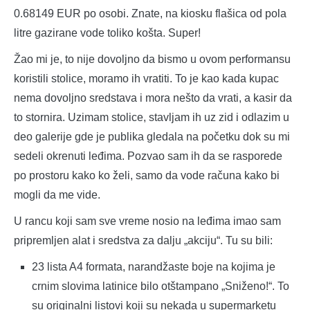
0.68149 EUR po osobi. Znate, na kiosku flašica od pola
litre gazirane vode toliko košta. Super!
Žao mi je, to nije dovoljno da bismo u ovom performansu
koristili stolice, moramo ih vratiti. To je kao kada kupac
nema dovoljno sredstava i mora nešto da vrati, a kasir da
to stornira. Uzimam stolice, stavljam ih uz zid i odlazim u
deo galerije gde je publika gledala na početku dok su mi
sedeli okrenuti leđima. Pozvao sam ih da se rasporede
po prostoru kako ko želi, samo da vode računa kako bi
mogli da me vide.
U rancu koji sam sve vreme nosio na leđima imao sam
pripremljen alat i sredstva za dalju „akciju“. Tu su bili:
23 lista A4 formata, narandžaste boje na kojima je
crnim slovima latinice bilo otštampano „Sniženo!“. To
su originalni listovi koji su nekada u supermarketu