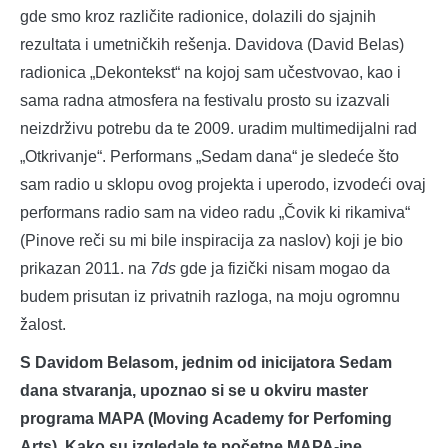
gde smo kroz različite radionice, dolazili do sjajnih
rezultata i umetničkih rešenja. Davidova (David Belas)
radionica „Dekontekst“ na kojoj sam učestvovao, kao i
sama radna atmosfera na festivalu prosto su izazvali
neizdrživu potrebu da te 2009. uradim multimedijalni rad
„Otkrivanje“. Performans „Sedam dana“ je sledeće što
sam radio u sklopu ovog projekta i uperodo, izvodeći ovaj
performans radio sam na video radu „Čovik ki rikamiva“
(Pinove reči su mi bile inspiracija za naslov) koji je bio
prikazan 2011. na
7ds
gde ja fizički nisam mogao da
budem prisutan iz privatnih razloga, na moju ogromnu
žalost.
S Davidom Belasom, jednim od inicijatora Sedam
dana stvaranja, upoznao si se u okviru master
programa MAPA (Moving Academy for Perfoming
Arts). Kako su izgledale te početne MAPA-ine