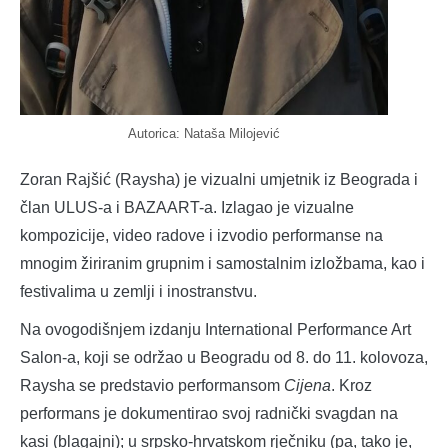
Autorica: Nataša Milojević
Zoran Rajšić (Raysha) je vizualni umjetnik iz Beograda i
član ULUS-a i BAZAART-a. Izlagao je vizualne
kompozicije, video radove i izvodio performanse na
mnogim žiriranim grupnim i samostalnim izložbama, kao i
festivalima u zemlji i inostranstvu.
Na ovogodišnjem izdanju International Performance Art
Salon-a, koji se održao u Beogradu od 8. do 11. kolovoza,
Raysha se predstavio performansom
Cijena
. Kroz
performans je dokumentirao svoj radnički svagdan na
kasi (blagajni); u srpsko-hrvatskom rječniku (pa, tako je,