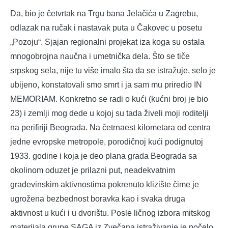
Da, bio je četvrtak na Trgu bana Jelačića u Zagrebu,
odlazak na ručak i nastavak puta u Čakovec u posetu
„Pozoju“. Sjajan regionalni projekat iza koga su ostala
mnogobrojna naučna i umetnička dela. Što se tiče
srpskog sela, nije tu više imalo šta da se istražuje, selo je
ubijeno, konstatovali smo smrt i ja sam mu priredio IN
MEMORIAM. Konkretno se radi o kući (kućni broj je bio
23) i zemlji mog dede u kojoj su tada živeli moji roditelji
na perifiriji Beograda. Na četrnaest kilometara od centra
jedne evropske metropole, porodičnoj kući podignutoj
1933. godine i koja je deo plana grada Beograda sa
okolinom oduzet je prilazni put, neadekvatnim
građevinskim aktivnostima pokrenuto klizište čime je
ugrožena bezbednost boravka kao i svaka druga
aktivnost u kući i u dvorištu. Posle ličnog izbora mitskog
materijala grupe SAGA iz Zvečana istraživanje je počelo