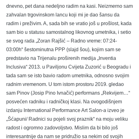
dnevno, pet dana nedeljno radim na kasi. Neizmerno sam
zahvalan trgovinskom lancu koji mi je dao šansu da
radim i preživim. A, sada bih se vratio još u prošlost, kada
sam bio u statusu samostalnog likovnog umetnika, i setio
se svog rada „Zoran Rajšić – Radno vreme: 07:24-
03:00h“ šestominutna PPP (slajd šou), kojim sam se
predstavio na Trijenalu proširenih medija „Inventia
Inclusiva“ 2013. u Paviljonu Cvijeta Zuzorić u Beogradu i
tada sam se isto bavio radom umetnika, odnosno svojim
radnim vremenom. U tom istom prostoru 2019. gledao
sam Pinov (Josip Pino Ivnačić) performans „Rekvijem…“
posvećen radniku i radničkoj klasi. Na ovogodišnjem
izdanju International Performance Art Salon-a izveo je
„Šćapuni/ Radnici su pojeli svoj praznik“ na moju veliku
radost i ogromno zadovoljstvo. Mislim da bi bilo još
interesantnije da nam se pridružio sa nekim od svojih