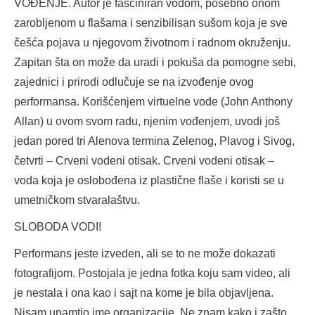
VOĐENJE. Autor je fasciniran vodom, posebno onom
zarobljenom u flašama i senzibilisan sušom koja je sve
češća pojava u njegovom životnom i radnom okruženju.
Zapitan šta on može da uradi i pokuša da pomogne sebi,
zajednici i prirodi odlučuje se na izvođenje ovog
performansa. Korišćenjem virtuelne vode (John Anthony
Allan) u ovom svom radu, njenim vođenjem, uvodi još
jedan pored tri Alenova termina Zelenog, Plavog i Sivog,
četvrti – Crveni vodeni otisak. Crveni vodeni otisak –
voda koja je oslobođena iz plastične flaše i koristi se u
umetničkom stvaralaštvu.
SLOBODA VODI!
Performans jeste izveden, ali se to ne može dokazati
fotografijom. Postojala je jedna fotka koju sam video, ali
je nestala i ona kao i sajt na kome je bila objavljena.
Nisam upamtio ime organizacije. Ne znam kako i zašto