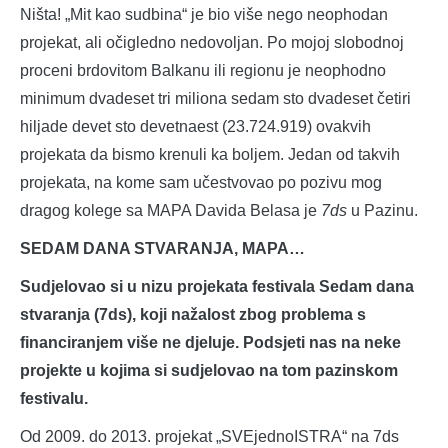
Ništa! „Mit kao sudbina“ je bio više nego neophodan
projekat, ali očigledno nedovoljan. Po mojoj slobodnoj
proceni brdovitom Balkanu ili regionu je neophodno
minimum dvadeset tri miliona sedam sto dvadeset četiri
hiljade devet sto devetnaest (23.724.919) ovakvih
projekata da bismo krenuli ka boljem. Jedan od takvih
projekata, na kome sam učestvovao po pozivu mog
dragog kolege sa MAPA Davida Belasa je
7ds
u Pazinu.
SEDAM DANA STVARANJA, MAPA…
Sudjelovao si u nizu projekata festivala Sedam dana
stvaranja (7ds), koji nažalost zbog problema s
financiranjem više ne djeluje. Podsjeti nas na neke
projekte u kojima si sudjelovao na tom pazinskom
festivalu.
Od 2009. do 2013. projekat „SVEjednoISTRA“ na 7ds