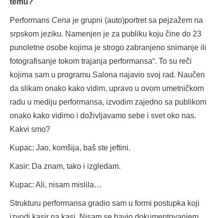
temu?
Performans
Cena
je grupni (auto)portret sa pejzažem na
srpskom jeziku. Namenjen je za publiku koju čine do 23
punoletne osobe kojima je strogo zabranjeno snimanje ili
fotografisanje tokom trajanja performansa“. To su reči
kojima sam u programu Salona najavio svoj rad. Naučen
da slikam onako kako vidim, upravo u ovom umetničkom
radu u mediju performansa, izvodim zajedno sa publikom
onako kako vidimo i doživljavamo sebe i svet oko nas.
Kakvi smo?
Kupac: Jao, komšija, baš ste jeftini.
Kasir: Da znam, tako i izgledam.
Kupac: Ali, nisam mislila…
Strukturu performansa gradio sam u formi postupka koji
izvodi kasir na kasi. Nisam se bavio dokumentovanjem