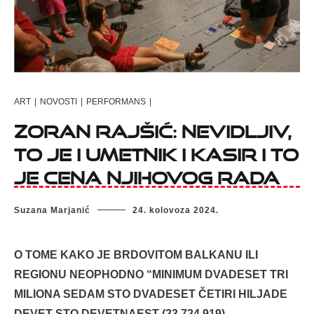
ART
|
NOVOSTI
|
PERFORMANS
|
Zoran Rajšić: Nevidljiv,
to je i umetnik i kasir i to
je cena njihovog rada
Suzana Marjanić
24. kolovoza 2024.
O TOME KAKO JE BRDOVITOM BALKANU ILI
REGIONU NEOPHODNO “MINIMUM DVADESET TRI
MILIONA SEDAM STO DVADESET ČETIRI HILJADE
DEVET STO DEVETNAEST (23.724.919)