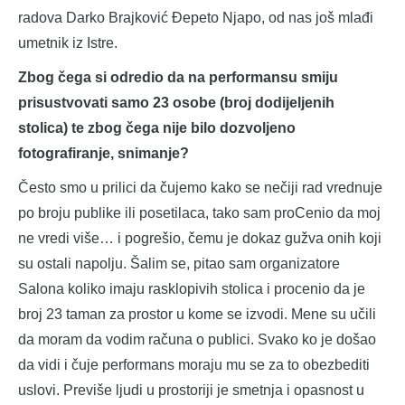
radova Darko Brajković Đepeto Njapo, od nas još mlađi
umetnik iz Istre.
Zbog čega si odredio da na performansu smiju
prisustvovati samo 23 osobe (broj dodijeljenih
stolica) te zbog čega nije bilo dozvoljeno
fotografiranje, snimanje?
Često smo u prilici da čujemo kako se nečiji rad vrednuje
po broju publike ili posetilaca, tako sam proCenio da moj
ne vredi više… i pogrešio, čemu je dokaz gužva onih koji
su ostali napolju. Šalim se, pitao sam organizatore
Salona koliko imaju rasklopivih stolica i procenio da je
broj 23 taman za prostor u kome se izvodi. Mene su učili
da moram da vodim računa o publici. Svako ko je došao
da vidi i čuje performans moraju mu se za to obezbediti
uslovi. Previše ljudi u prostoriji je smetnja i opasnost u