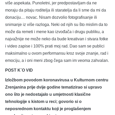
više aspekata. Punoletni, jer predpostavljam da ne
moraju da pitaju roditelja ili staratelja da li sme da mi da
donaciju… novac. Nisam dozvolio fotografisanje ili
snimanje iz više razloga. Neki od njih su što mislim da to
može da remeti i mene kao izvođača i drugu publiku, a
najvažnije ne može neko da bude kreativan i stvara fotke
i video zapise i 100% prati moj rad. Dao sam se publici
maksimalno u ovom performansu kroz svoje znanje, rad i
emociju, a i oni meni zbog čega sam im veoma zahvalan.
POST K`O VID
Izložbom povodom koronavirusa u Kulturnom centru
Zrenjanina prije dvije godine tematizirao si upravo
ono što je nedostajalo u umjetnosti klasične
tehnologije s kistom u reci; govorio si o
neposrednom kontaktu koji je proglašenjem