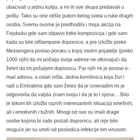
ubacivali u jednu kutiju, a mi ih sve skupa predavali u
poštu. Tako su one otišle putem belog sveta u ruke dragih
osoba. Svemu ovome je predhodila i moja akcija na
Fejsbuku gde sam objavio fotke kompozicija i gde sam
kada su bile otštampane dopisnice, a pre izložbi preko
Messengera poslao poruku u kojoj molim prijatelje (preko
1000 njih) da mi pošalju svoje adrese ne otkrivajući da
želim da im pošaljem dopisnicu. Par njih mi je poslao e-
mail adresu, a ostali ništa. Jedna komšinica koja živi i
radi u Emiratima gde sam želeo da je iznenadim mi je
odgovorila da valjda znam svoju i da je to i njena… Bilo
je tokom tih izložbi raznih interesantnih situacija smešnih,
ali i emotivnih i tužnih. Mnogi od nas su imali drage
osobe kojima bi rado poslali dopisnicu, ali nije bilo
moguće jer su umrli od posledica infekcije tim virusom.