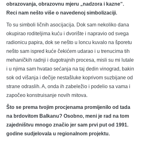
obrazovanja, obrazovnu mjeru „nadzora i kazne“.
Reci nam nešto više o navedenoj simbolizaciji.
To su simboli ličnih asocijacija. Dok sam nekoliko dana
okupirao roditeljima kuću i dvorište i napravio od svega
radionicu papira, dok se nešto u loncu kuvalo na šporetu
nešto sam ispred kuće čekićem udarao i u trenucima tih
mehaničkih radnji i dugotrajnih procesa, misli su mi lutale
i u njima sam hvatao sećanja na taj dedin vinograd, bakin
sok od višanja i dečije nestašluke koprivom suzbijane od
strane odraslih. A, onda ih zabeležio i podelio sa vama i
započeo konstruisanje novih mitova.
Što se prema tvojim procjenama promijenilo od tada
na brdovitom Balkanu? Osobno, meni je rad na tom
zajedništvu mnogo značio jer sam prvi put od 1991.
godine sudjelovala u regionalnom projektu.