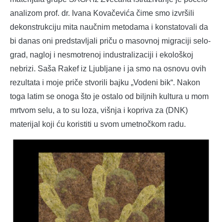
analizom prof. dr. Ivana Kovačevića čime smo izvršili
dekonstrukciju mita naučnim metodama i konstatovali da
bi danas oni predstavljali priču o masovnoj migraciji selo-
grad, nagloj i nesmotrenoj industralizaciji i ekološkoj
nebrizi. Saša Rakef iz Ljubljane i ja smo na osnovu ovih
rezultata i moje priče stvorili bajku „Vodeni bik“. Nakon
toga latim se onoga što je ostalo od biljnih kultura u mom
mrtvom selu, a to su loza, višnja i kopriva za (DNK)
materijal koji ću koristiti u svom umetnočkom radu.