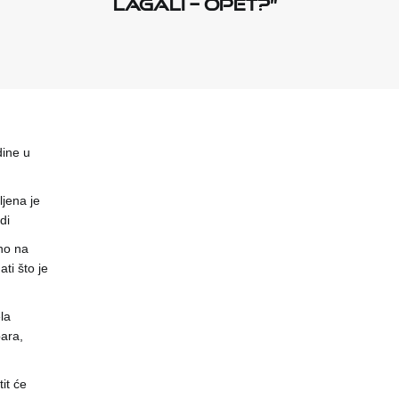
lagali – opet?”
dine u
jena je
di
no na
ti što je
la
ara,
it će