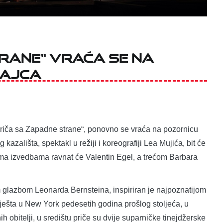
trane“ vraća se na
Zajca
Priča sa Zapadne strane“, ponovno se vraća na pozornicu
kazališta, spektakl u režiji i koreografiji Lea Mujića, bit će
jema izvedbama ravnat će Valentin Egel, a trećom Barbara
 glazbom Leonarda Bernsteina, inspiriran je najpoznatijom
mješta u New York pedesetih godina prošlog stoljeća, u
 obitelji, u središtu priče su dvije suparničke tinejdžerske