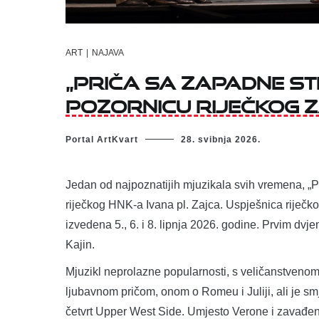
ART
|
NAJAVA
„Priča sa Zapadne s
pozornicu riječkog 
Portal ArtKvart
28. svibnja 2026.
Jedan od najpoznatijih mjuzikala svih vremena, „
riječkog HNK-a Ivana pl. Zajca. Uspješnica riječkog 
izvedena 5., 6. i 8. lipnja 2026. godine. Prvim dv
Kajin.
Mjuzikl neprolazne popularnosti, s veličanstvenom
ljubavnom pričom, onom o Romeu i Juliji, ali je s
četvrt Upper West Side. Umjesto Verone i zavađenih