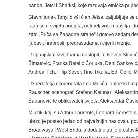
bande, Jetsi i Sharksi, koje razdvaja etnička pripa
Glavni junak Tony, bivši član Jetsa, zaljubljuje se
rađa se u svijetu podjela, netrpeljivosti i nasilja
zato „Priča sa Zapadne strane“ i gotovo sedam des
ljubavi, hrabrosti, predrasudama i cijeni mržnje.
U lipanjskim izvedbama nastupit će Neven Stipčić,
Šimatović, Franka Batelić Ćorluka, Deni Sanković, 
Andrea Tich, Filip Sever, Tino Trkulja, Edi Ćelić, M
Uz redatelja i koreografa Lea Mujića, autorski tim 
Rauscher, scenografi Stefano Katunar i Aleksandr
Šabanović te oblikovatelj svjetla Aleksandar Čavle
Mjuzikl koji su Arthur Laurents, Leonard Bernstei
ubrzo je postao jedan od najvažnijih naslova u po
Broadwayu i West Endu, a dodatno ga je proslavila