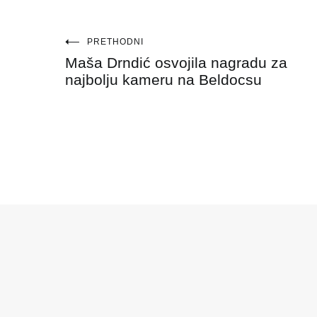
Navigacija
PRETHODNI
Maša Drndić osvojila nagradu za
objava
najbolju kameru na Beldocsu