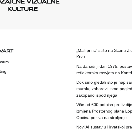
zaične vizualne
kulture
KVART
„Mali princ“ stiže na Scenu Zi
Krku
ssum
Na današnji dan 1975. postavl
ting
reflektorska rasvjeta na Kantri
Dok smo gledali što je napisa
muralu, zaboravili smo pogleda
zakopano ispod njega
Više od 600 potpisa protiv dije
izmjena Prostornog plana Lop
Općina poziva na strpljenje
Novi AI sustav u Hrvatskoj prat