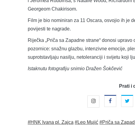
i Jeromea Robbinsa, s Natalie Wood, Richardom
Georgeom Chakirisom.
Film je bio nominiran za 11 Oscara, osvojio ih je de
povijesti te nagrade.
Riječka „Priča sa Zapadne strane“ donosi upravo o
pozornice: snažnu glazbu, intenzivne emocije, plesn
suprotstavljaju nasilju, netoleranciji i svijetu koji 
Istaknutu fotografiju snimio Dražen Šokčević
Prati i 
#HNK Ivana pl. Zajca
#Leo Mujić
#Priča sa Zapad