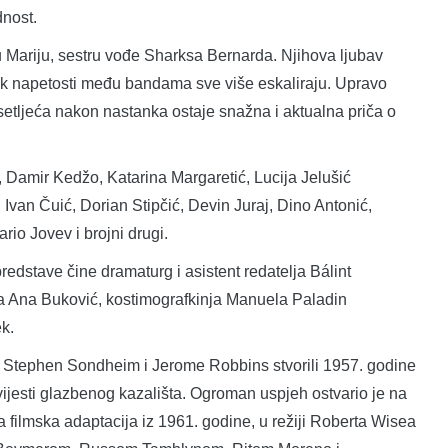
dnost.
 u Mariju, sestru vođe Sharksa Bernarda. Njihova ljubav
, dok napetosti među bandama sve više eskaliraju. Upravo
etljeća nakon nastanka ostaje snažna i aktualna priča o
 Damir Kedžo, Katarina Margaretić, Lucija Jelušić
Ivan Čuić, Dorian Stipčić, Devin Juraj, Dino Antonić,
ario Jovev i brojni drugi.
predstave čine dramaturg i asistent redatelja Bálint
a Ana Buković, kostimografkinja Manuela Paladin
k.
n, Stephen Sondheim i Jerome Robbins stvorili 1957. godine
vijesti glazbenog kazališta. Ogroman uspjeh ostvario je na
 filmska adaptacija iz 1961. godine, u režiji Roberta Wisea