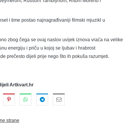
 Beymerom, Russom Tamblynom, Ritom Moreno i
set i time postao najnagrađivaniji filmski mjuzikl u
no zbog čega se ovaj naslov uvijek iznova vraća na velike
u energiju i priču u kojoj se ljubav i hrabrost
ljude prečesto dijeli prije nego što ih pokuša razumjeti.
dijeli Artkvart.hr
ne strane