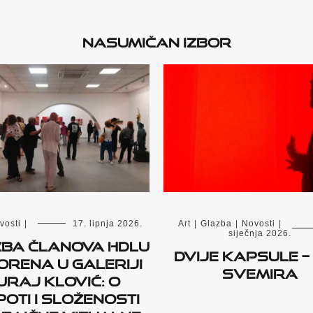
Nasumičan izbor
vosti
|
17. lipnja 2026.
Art
|
Glazba
|
Novosti
|
siječnja 2026.
žba članova HDLU
Dvije kapsule –
orena u Galeriji
svemira
uraj Klović: O
poti i složenosti