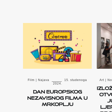
Film
|
Najava
15. studenoga
Art
|
No
2024.
Izlo
Dan europskog
otv
nezavisnog filma u
J
Mrkoplju
lje