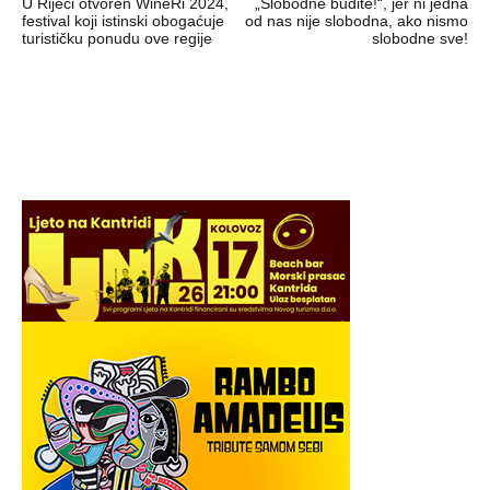
U Rijeci otvoren WineRi 2024,
„Slobodne budite!“, jer ni jedna
objava
festival koji istinski obogaćuje
od nas nije slobodna, ako nismo
turističku ponudu ove regije
slobodne sve!