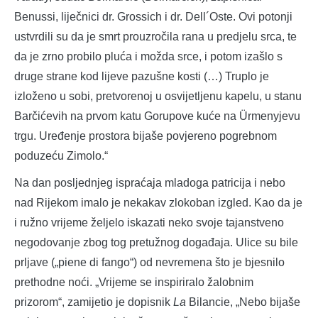
Benussi, liječnici dr. Grossich i dr. Dell´Oste. Ovi potonji
ustvrdili su da je smrt prouzročila rana u predjelu srca, te
da je zrno probilo pluća i možda srce, i potom izašlo s
druge strane kod lijeve pazušne kosti (…) Truplo je
izloženo u sobi, pretvorenoj u osvijetljenu kapelu, u stanu
Barčićevih na prvom katu Gorupove kuće na Ürmenyjevu
trgu. Uređenje prostora bijaše povjereno pogrebnom
poduzeću Zimolo.“
Na dan posljednjeg ispraćaja mladoga patricija i nebo
nad Rijekom imalo je nekakav zlokoban izgled. Kao da je
i ružno vrijeme željelo iskazati neko svoje tajanstveno
negodovanje zbog tog pretužnog događaja. Ulice su bile
prljave („piene di fango“) od nevremena što je bjesnilo
prethodne noći. „Vrijeme se inspiriralo žalobnim
prizorom“, zamijetio je dopisnik
La
Bilancie, „Nebo bijaše