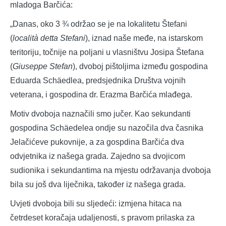
mladoga Barčića:
„Danas, oko 3 ¾ održao se je na lokalitetu Štefani
(
località detta Stefani
), iznad naše međe, na istarskom
teritoriju, točnije na poljani u vlasništvu Josipa Štefana
(
Giuseppe Stefan
), dvoboj pištoljima između gospodina
Eduarda Schäedlea, predsjednika Društva vojnih
veterana, i gospodina dr. Erazma Barčića mlađega.
Motiv dvoboja naznačili smo jučer. Kao sekundanti
gospodina Schäedelea ondje su nazočila dva časnika
Jelačićeve pukovnije, a za gospdina Barčića dva
odvjetnika iz našega grada. Zajedno sa dvojicom
sudionika i sekundantima na mjestu održavanja dvoboja
bila su još dva liječnika, također iz našega grada.
Uvjeti dvoboja bili su sljedeći: izmjena hitaca na
četrdeset koračaja udaljenosti, s pravom prilaska za