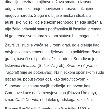
dinastiju prezirao a njihovu državu smatrao izravno
odgovornom za brojne povijesne nepravde učinjene
njegovu narodu. Stoga mu bijaše mrska i služba u
austrijskoj vojsci, gdje tijekom jednogodišnjega služenja
nije želio prihvatiti status podčasnika ili časnika, premda
bi ga prema svom obrazovnom statusu bio mogao steći.
Završivši studije vraća se u rodni grad, gdje djeluje kao
odvjetnik i istovremeno sudjelovao je u političkom životu
grada, baveći se i publicističkim radom. Surađivao je u
listovima
Hrvatska
(Sušak-Zagreb),
Kvarner
i
Agramer
Tagblatt
(nije se potpisivao). Na riječkom općinskom sudu
isticao se, poput svoga oca, kao darovit govornik.
Stanovao je u stanu svojih roditelja, na prvom katu
Gorupove kuće na Ürmenyjevu trgu (Piazza Űrmeny),
iznad
Caffé Orienta
, nedaleko gradskoga kazališta.
Erazmo Barčić mlađi poginuo je 9. ožujka 1892. u