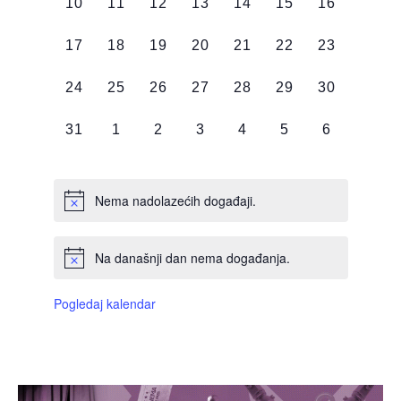
0
0
0
0
0
0
0
10
11
12
13
14
15
16
DOGAĐAJI,
DOGAĐAJI,
DOGAĐAJI,
DOGAĐAJI,
DOGAĐAJI,
DOGAĐAJI,
DOGAĐAJI
0
0
0
0
0
0
0
17
18
19
20
21
22
23
DOGAĐAJI,
DOGAĐAJI,
DOGAĐAJI,
DOGAĐAJI,
DOGAĐAJI,
DOGAĐAJI,
DOGAĐAJI
0
0
0
0
0
0
0
24
25
26
27
28
29
30
DOGAĐAJI,
DOGAĐAJI,
DOGAĐAJI,
DOGAĐAJI,
DOGAĐAJI,
DOGAĐAJI,
DOGAĐAJI
0
0
0
0
0
0
0
31
1
2
3
4
5
6
DOGAĐAJI,
DOGAĐAJI,
DOGAĐAJI,
DOGAĐAJI,
DOGAĐAJI,
DOGAĐAJI,
DOGAĐAJI
Nema nadolazećih događaji.
Na današnji dan nema događanja.
Pogledaj kalendar