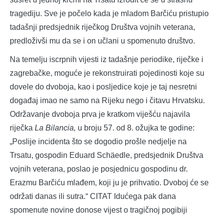
tragediju. Sve je počelo kada je mladom Barčiću pristupio
tadašnji predsjednik riječkog Društva vojnih veterana,
predloživši mu da se i on učlani u spomenuto društvo.
Na temelju iscrpnih vijesti iz tadašnje periodike, riječke i
zagrebačke, moguće je rekonstruirati pojedinosti koje su
dovele do dvoboja, kao i posljedice koje je taj nesretni
događaj imao ne samo na Rijeku nego i čitavu Hrvatsku.
Održavanje dvoboja prva je kratkom viješću najavila
riječka
La Bilancia,
u broju 57. od 8. ožujka te godine:
„Poslije incidenta što se dogodio prošle nedjelje na
Trsatu, gospodin Eduard Schäedle, predsjednik Društva
vojnih veterana, poslao je posjednicu gospodinu dr.
Erazmu Barčiću mlađem, koji ju je prihvatio. Dvoboj će se
održati danas ili sutra.“ CITAT Idućega pak dana
spomenute novine donose vijest o tragičnoj pogibiji