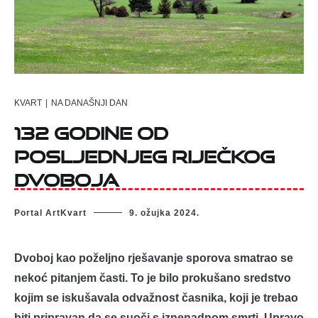
KVART
|
NA DANAŠNJI DAN
132 godine od
posljednjeg riječkog
dvoboja
Portal ArtKvart
9. ožujka 2024.
Dvoboj kao poželjno rješavanje sporova smatrao se
nekoć pitanjem časti. To je bilo prokušano sredstvo
kojim se iskušavala odvažnost časnika, koji je trebao
biti pripravan da se suoči s iznenadnom smrti. Upravo