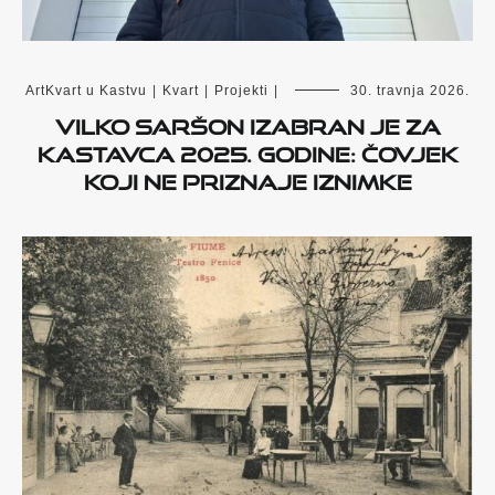
ArtKvart u Kastvu
|
Kvart
|
Projekti
|
30. travnja 2026.
Vilko Saršon izabran je za
Kastavca 2025. godine: Čovjek
koji ne priznaje iznimke