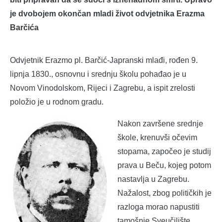
je dvobojem okončan mladi život odvjetnika Erazma
Barčića
Odvjetnik Erazmo pl. Barčić-Japranski mlađi, rođen 9.
lipnja 1830., osnovnu i srednju školu pohađao je u
Novom Vinodolskom, Rijeci i Zagrebu, a ispit zrelosti
položio je u rodnom gradu.
Nakon završene srednje
škole, krenuvši očevim
stopama, započeo je studij
prava u Beču, kojeg potom
nastavlja u Zagrebu.
Nažalost, zbog političkih je
razloga morao napustiti
tamošnje Sveučilište.