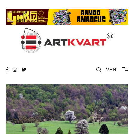
Skip
to
content
Umjetnost, kultura i društvena zbivanja
ArtKvart
MENI