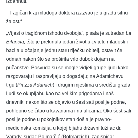
izdahnuti.
Tragičan kraj mladoga doktora izazvao je u gradu silnu
žalost.“
„Vijest o tragičnom ishodu dvoboja“, pisala je sutradan
La
Bilancia,
„što je prekinula jedan život u cvijetu mladosti i
bacila u očajanje jednu staru riječku obitelj, ostavit će
odmah nakon što se proširila vrlo dubok dojam na
pučanstvo. Posvuda su se mogle vidjeti grupe ljudi kako
razgovaraju i raspravljaju o događaju; na Adamichevu
trgu (
Piazza Adamich
) i drugim mjestima u središtu grada
ljudi se okupljahu kao na velikim prigodama i naš
dnevnik, nakon što se objavio u šest sati poslije podne,
pohlepno se čitao u kavanama i na ulicama. Oko šest sati
poslije podne u pokojnikov stan došla je pravno-
medicinska komisija, u kojoj bijahu državni tužilac dr.
Varady, sudac Bolmarčić (Bolmarcich), zapisničar