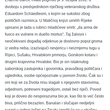
dvoboju s predsjednikom riječkog veteranskog društva
Eduardom Schäedleom, s kojim se sukobio zbog
političkih razmirica. U Matičnoj knjizi umrlih Rijeke
upisano je tada u rubrici mladićeve smrti: „da arma de
fuoco ex vulnere in duello mortus“. Taj žalosni i
neočekivani događaj odjeknuo je doslovno poput groma
iz vedra neba, izazivajući nevjericu i neizmjernu tugu u
Rijeci, Sušaku, Hrvatskom primorju, Gorskom kotaru i
drugim krajevima Hrvatske. Bio je sin istaknutog
saborskog zastupnika i govornika, pravaškog političara i
uglednika, osobe općepoznate u javnom životu. Čak su i
oni koji se za života nisu slagali s njegovim stavovima,
odjednom, potreseni tragedijom, ostali bez riječi. Povod
koji je doveo do nesporazuma bio je, kao što to već često
biva, prilično bezazlen. Banalan i slučajan nedjeljni
susret u jednoj krčmi na Trsatu izrodit će se u strašnu