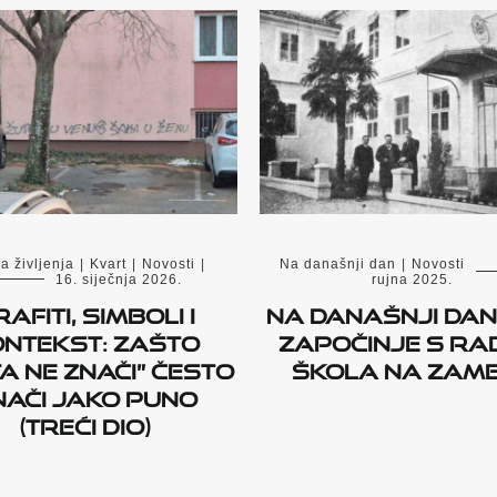
a življenja
|
Kvart
|
Novosti
|
Na današnji dan
|
Novosti
16. siječnja 2026.
rujna 2025.
afiti, simboli i
Na današnji dan 
ontekst: zašto
započinje s r
ta ne znači” često
škola na Zam
nači jako puno
(treći dio)