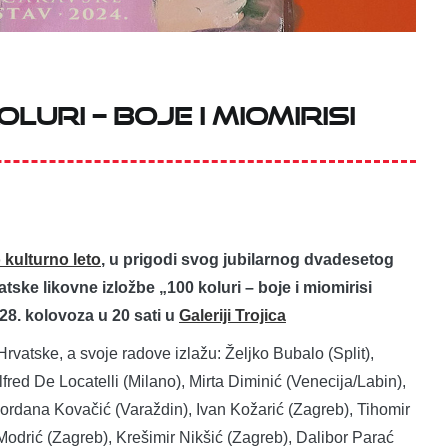
LURI – BOJE I MIOMIRISI
kulturno leto
, u prigodi svog jubilarnog dvadesetog
ske likovne izložbe „100 koluri – boje i miomirisi
, 28. kolovoza u 20 sati u
Galeriji Trojica
Hrvatske, a svoje radove izlažu: Željko Bubalo (Split),
fred De Locatelli (Milano), Mirta Diminić (Venecija/Labin),
ordana Kovačić (Varaždin), Ivan Kožarić (Zagreb), Tihomir
Modrić (Zagreb), Krešimir Nikšić (Zagreb), Dalibor Parać