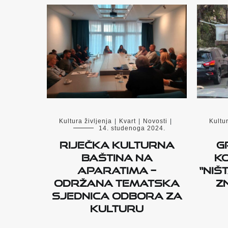
Kultura življenja
|
Kvart
|
Novosti
|
Kultur
14. studenoga 2024.
Riječka kulturna
Gr
baština na
k
aparatima –
“niš
održana tematska
z
sjednica Odbora za
kulturu