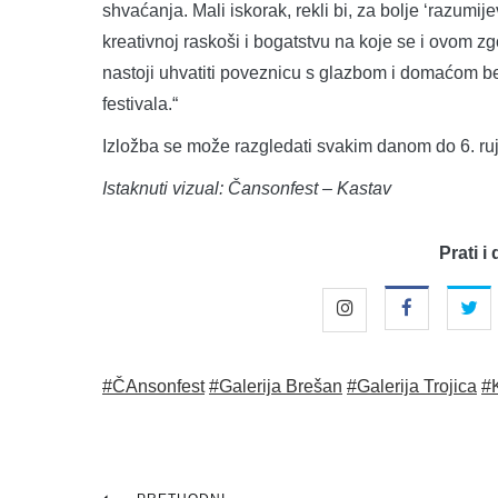
shvaćanja. Mali iskorak, rekli bi, za bolje ‘razumij
kreativnoj raskoši i bogatstvu na koje se i ovom 
nastoji uhvatiti poveznicu s glazbom i domaćom b
festivala.“
Izložba se može razgledati svakim danom do 6. ruj
Istaknuti vizual: Čansonfest – Kastav
Prati i 
#ČAnsonfest
#Galerija Brešan
#Galerija Trojica
#K