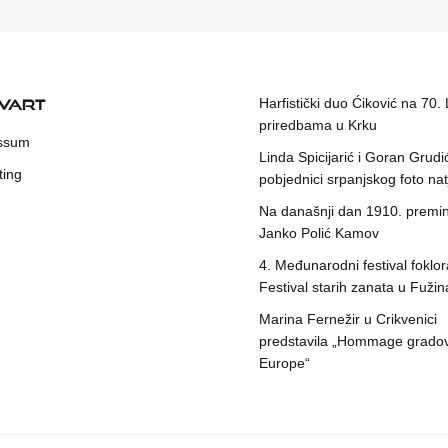
KVART
Harfistički duo Ćiković na 70.
priredbama u Krku
ssum
Linda Spicijarić i Goran Grudi
ting
pobjednici srpanjskog foto nat
Na današnji dan 1910. premin
Janko Polić Kamov
4. Međunarodni festival foklora
Festival starih zanata u Fuži
Marina Fernežir u Crikvenici
predstavila „Hommage grado
Europe“