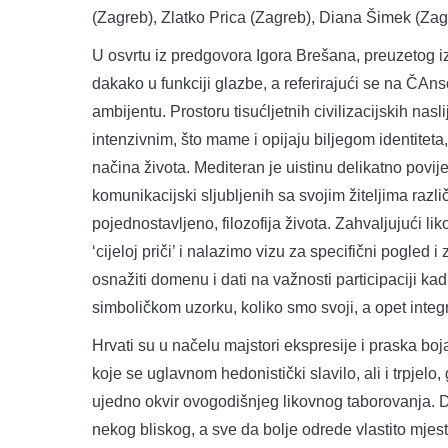
(Zagreb), Zlatko Prica (Zagreb), Diana Šimek (Zag
U osvrtu iz predgovora Igora Brešana, preuzetog iz k
dakako u funkciji glazbe, a referirajući se na ČAn
ambijentu. Prostoru tisućljetnih civilizacijskih nasl
intenzivnim, što mame i opijaju biljegom identiteta
načina života. Mediteran je uistinu delikatno povi
komunikacijski sljubljenih sa svojim žiteljima različ
pojednostavljeno, filozofija života. Zahvaljujući l
‘cijeloj priči’ i nalazimo vizu za specifični pogled
osnažiti domenu i dati na važnosti participaciji kad
simboličkom uzorku, koliko smo svoji, a opet integr
Hrvati su u načelu majstori ekspresije i praska boja
koje se uglavnom hedonistički slavilo, ali i trpjelo,
ujedno okvir ovogodišnjeg likovnog taborovanja. D
nekog bliskog, a sve da bolje odrede vlastito mjest