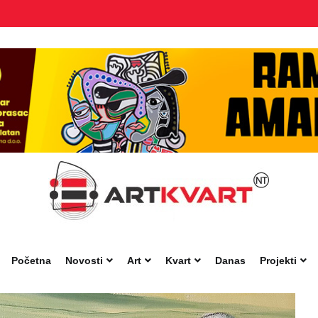
Početna
Novosti
Art
Kvart
Danas
Projekti