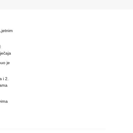
 Ljetnim
ć
ječaja
uo je
 i 2.
nama
vima