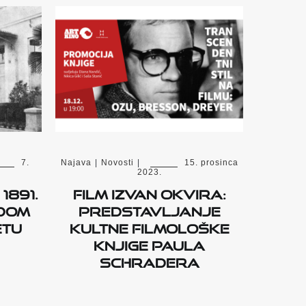
7.
Najava
|
Novosti
|
15. prosinca
2023.
1891.
Film izvan okvira:
adom
Predstavljanje
etu
kultne filmološke
knjige Paula
Schradera