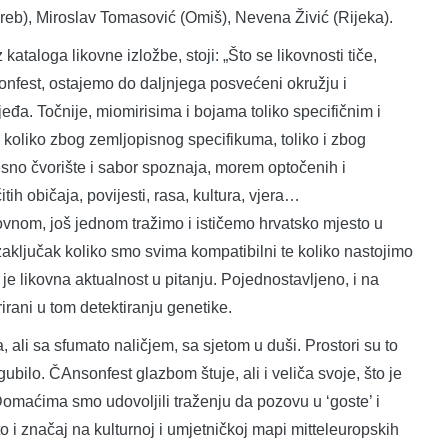
reb), Miroslav Tomasović (Omiš), Nevena Živić (Rijeka).
ataloga likovne izložbe, stoji: „Što se likovnosti tiče,
sonfest, ostajemo do daljnjega posvećeni okružju i
ijeđa. Točnije, miomirisima i bojama toliko specifičnim i
, koliko zbog zemljopisnog specifikuma, toliko i zbog
jesno čvorište i sabor spoznaja, morem optočenih i
itih običaja, povijesti, rasa, kultura, vjera…
ikovnom, još jednom tražimo i ističemo hrvatsko mjesto u
 i zaključak koliko smo svima kompatibilni te koliko nastojimo
 je likovna aktualnost u pitanju. Pojednostavljeno, i na
irani u tom detektiranju genetike.
, ali sa sfumato naličjem, sa sjetom u duši. Prostori su to
 gubilo. ČAnsonfest glazbom štuje, ali i veliča svoje, što je
omaćima smo udovoljili traženju da pozovu u ‘goste’ i
o i značaj na kulturnoj i umjetničkoj mapi mitteleuropskih