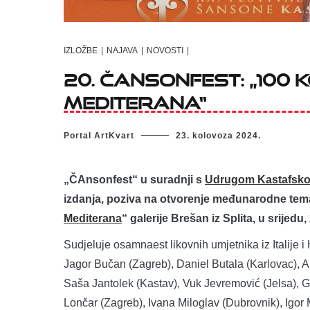
IZLOŽBE
|
NAJAVA
|
NOVOSTI
|
20. ČANSONFEST: „100 KO
MEDITERANA“
Portal ArtKvart
23. kolovoza 2024.
„ČAnsonfest“ u suradnji s
Udrugom Kastafsko 
izdanja, poziva na otvorenje međunarodne temat
Mediterana
“ galerije Brešan iz Splita, u srijedu
Sudjeluje osamnaest likovnih umjetnika iz Italije i 
Jagor Bučan (Zagreb), Daniel Butala (Karlovac), Al
Saša Jantolek (Kastav), Vuk Jevremović (Jelsa), G
Lončar (Zagreb), Ivana Miloglav (Dubrovnik), Igor 