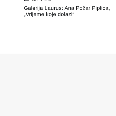
Navigacija
PRETHODNI
Galerija Laurus: Ana Požar Piplica,
objava
„Vrijeme koje dolazi“