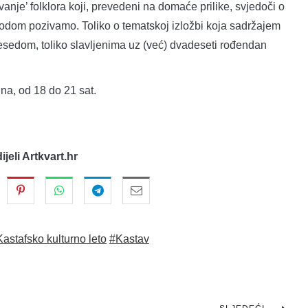
evanje’ folklora koji, prevedeni na domaće prilike, svjedoči o
zgodom pozivamo. Toliko o tematskoj izložbi koja sadržajem
esedom, toliko slavljenima uz (već) dvadeseti rođendan
na, od 18 do 21 sat.
dijeli Artkvart.hr
astafsko kulturno leto
#Kastav