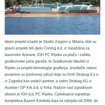
Idejni projekt izradio je Studio Zoppini iz Milana, dok su
glavni projekti bili djelo Coning d.d. iz Varaždina za
bazenske dvorane, IGH PC Rijeka za plažu i zaštitu
građevinske jame garaže, te Građevinski fakultet iz
Rijeke za projekt tehnologije građenja. Izvođački radovi
povjereni su poslovnoj udruzi koju su činili Strabag d.o.o.
iz Zagreba kao vodeći partner, a zatim Strabag AG iz
Austrije i GP Krk d.d. iz Krka. Nadzor nad izgradnjom
obavio je IGH d.d. PC Rijeka. Cjelokupna izgradnja
kompleksa Bazeni Kantrida koja se odvijala od 2006. do