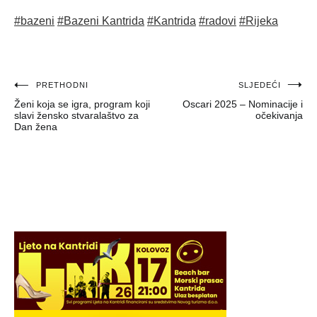
#bazeni
#Bazeni Kantrida
#Kantrida
#radovi
#Rijeka
Navigacija
PRETHODNI
SLJEDEĆI
Ženi koja se igra, program koji
Oscari 2025 – Nominacije i
objava
slavi žensko stvaralaštvo za
očekivanja
Dan žena