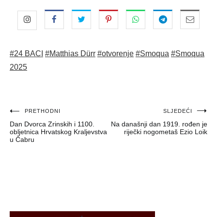
#24 BACI
#Matthias Dürr
#otvorenje
#Smoqua
#Smoqua
2025
Navigacija
PRETHODNI
SLJEDEĆI
Dan Dvorca Zrinskih i 1100.
Na današnji dan 1919. rođen je
objava
obljetnica Hrvatskog Kraljevstva
riječki nogometaš Ezio Loik
u Čabru