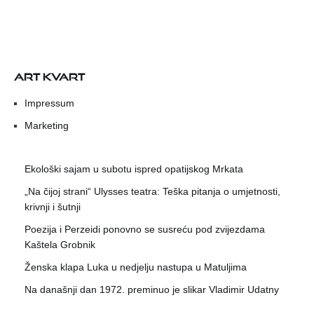
ART KVART
Impressum
Marketing
Ekološki sajam u subotu ispred opatijskog Mrkata
„Na čijoj strani“ Ulysses teatra: Teška pitanja o umjetnosti,
krivnji i šutnji
Poezija i Perzeidi ponovno se susreću pod zvijezdama
Kaštela Grobnik
Ženska klapa Luka u nedjelju nastupa u Matuljima
Na današnji dan 1972. preminuo je slikar Vladimir Udatny