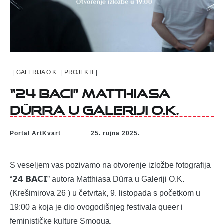
|
GALERIJA O.K.
|
PROJEKTI
|
“24 BACI” Matthiasa
Dürra u Galeriji O.K.
Portal ArtKvart
25. rujna 2025.
S veseljem vas pozivamo na otvorenje izložbe fotografija
“𝟮𝟰 𝗕𝗔𝗖𝗜” autora Matthiasa Dürra u Galeriji O.K.
(Krešimirova 26 ) u četvrtak, 9. listopada s početkom u
19:00 a koja je dio ovogodišnjeg festivala queer i
feminističke kulture Smoqua.