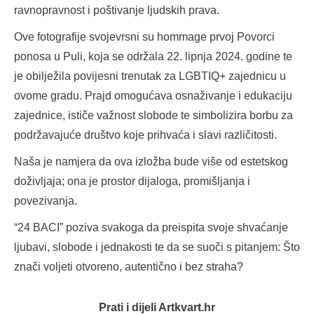
ravnopravnost i poštivanje ljudskih prava.
Ove fotografije svojevrsni su hommage prvoj Povorci
ponosa u Puli, koja se održala 22. lipnja 2024. godine te
je obilježila povijesni trenutak za LGBTIQ+ zajednicu u
ovome gradu. Prajd omogućava osnaživanje i edukaciju
zajednice, ističe važnost slobode te simbolizira borbu za
podržavajuće društvo koje prihvaća i slavi različitosti.
Naša je namjera da ova izložba bude više od estetskog
doživljaja; ona je prostor dijaloga, promišljanja i
povezivanja.
“24 BACI” poziva svakoga da preispita svoje shvaćanje
ljubavi, slobode i jednakosti te da se suoči s pitanjem: Što
znači voljeti otvoreno, autentično i bez straha?
Prati i dijeli Artkvart.hr