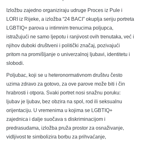
Izložbu zajedno organiziraju udruge Proces iz Pule i
LORI iz Rijeke, a izložba “24 BACI” okuplja seriju portreta
LGBTIQ+ parova u intimnim trenucima poljupca,
istražujući ne samo ljepotu i ranjivost ovih trenutaka, već i
njihov duboki društveni i politički značaj, pozivajući
pritom na promišljanje o univerzalnoj ljubavi, identitetu i
slobodi.
Poljubac, koji se u heteronormativnom društvu često
uzima zdravo za gotovo, za ove parove može biti i čin
hrabrosti i otpora. Svaki portret nosi snažnu poruku:
ljubav je ljubav, bez obzira na spol, rod ili seksualnu
orijentaciju. U vremenima u kojima se LGBTIQ+
zajednica i dalje suočava s diskriminacijom i
predrasudama, izložba pruža prostor za osnaživanje,
vidljivost te simbolizira borbu za prihvaćanje,