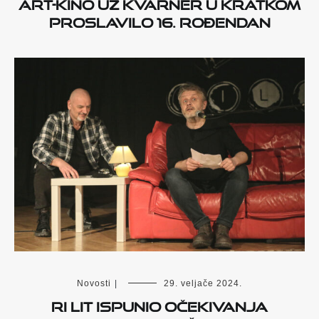
Art-kino uz Kvarner u kratkom
proslavilo 16. rođendan
Novosti
|
29. veljače 2024.
Ri Lit ispunio očekivanja