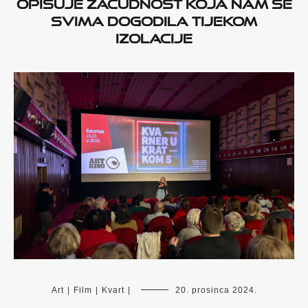
opisuje začudnost koja nam se
svima dogodila tijekom
izolacije
Art
|
Film
|
Kvart
|
20. prosinca 2024.