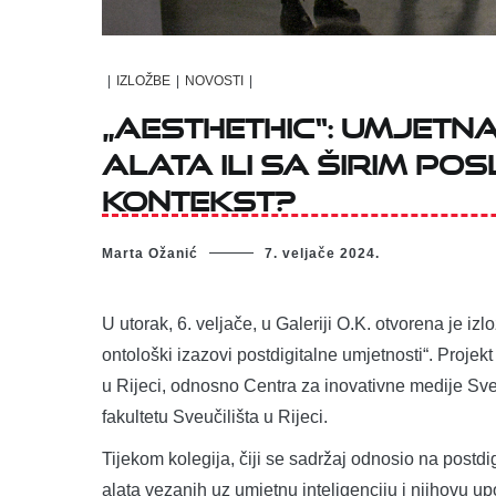
|
IZLOŽBE
|
NOVOSTI
|
„AesthEthic“: umjetna
alata ili sa širim p
kontekst?
Marta Ožanić
7. veljače 2024.
U utorak, 6. veljače, u Galeriji O.K. otvorena je izl
ontološki izazovi postdigitalne umjetnosti“. Proje
u Rijeci, odnosno Centra za inovativne medije Sveu
fakultetu Sveučilišta u Rijeci.
Tijekom kolegija, čiji se sadržaj odnosio na postd
alata vezanih uz umjetnu inteligenciju i njihovu u