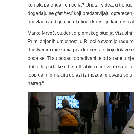
kontakt pa onda i emocija? Unutar videa, u trenuc
događaju se
glitchevi
koji predstavljaju opterećenj
nadvladava digitalnu okolinu i koristi ju kao neki ala
Marko Mrvoš, student diplomskog studija Vizualnih
Primijenjenih umjetnosti u Rijeci o svom je radu reka
društvenim mrežama pišu komentare koji dolaze iz 
podatke. Ti su podaci obrađivani te od strane umjet
dobio te podatke u Excell tablici i pretvorio sam i
loop da informacija dolazi iz mozga, pretvara se u 
natrag.“