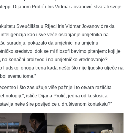
pp, Dijanom Protić i Iris Vidmar Jovanović stvarali svoje
kultetu Sveučilišta u Rijeci Iris Vidmar Jovanović rekla
inteligencija kao i sve veće oslanjanje umjetnika na
našu suradnju, pokazalo da umjetnici na umjetnu
tničko sredstvo, dok se mi filozofi bavimo pitanjem: koji je
, na konačni proizvod i na umjetničko vrednovanje?
o ljudskoj onoga trena kada nešto što nije ljudsko utječe na
 obol svemu tome.”
ecentno i što zaslužuje više pažnje i to otvara različita
ehnologiji.“, ističe Dijana Protić, jedna od kustosica
to ostavlja neke šire posljedice u društvenom kontekstu?”