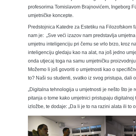
profesorima Tomislavom Brajnovićem, Ingeborg Füle
umjetničke koncepte.
Predstojnica Katedre za Estetiku na Filozofskom fa
nam je: „Sve veći izazov nam predstavlja umjetna 
umjetnu inteligenciju pri čemu se vrlo brzo, kroz 
inteligenciju gledaju kao na alat, na još jedno umje
onda utjecaj toga na samu umjetničku proizvodnju
Možemo li još govoriti o umjetnosti kao o specifičn
to? Naši su studenti, svatko iz svog pristupa, dali
„Digitalna tehnologija u umjetnosti je nešto što je r
pitanja o tome kako umjetnici pristupaju digitalnoj t
izložbe, te dodaje: „Da li je to na razini alata ili 