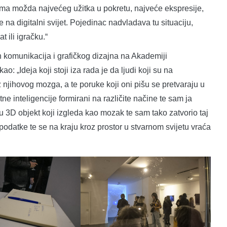
ima možda najvećeg užitka u pokretu, najveće ekspresije,
e na digitalni svijet. Pojedinac nadvladava tu situaciju,
t ili igračku.“
 komunikacija i grafičkog dizajna na Akademiji
o: „Ideja koji stoji iza rada je da ljudi koji su na
njihovog mozga, a te poruke koji oni pišu se pretvaraju u
ne inteligencije formirani na različite načine te sam ja
h u 3D objekt koji izgleda kao mozak te sam tako zatvorio taj
podatke te se na kraju kroz prostor u stvarnom svijetu vraća