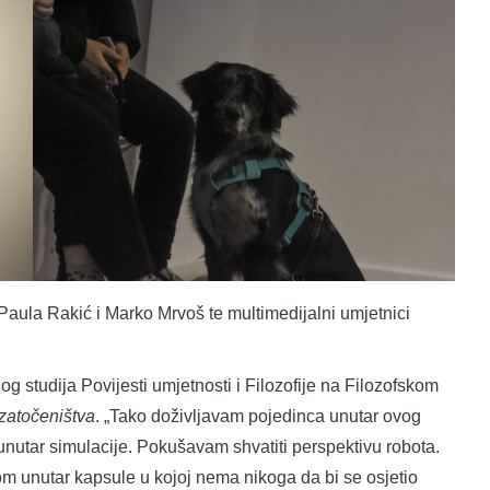
Paula Rakić i Marko Mrvoš te multimedijalni umjetnici
 studija Povijesti umjetnosti i Filozofije na Filozofskom
zatočeništva
. „Tako doživljavam pojedinca unutar ovog
j unutar simulacije. Pokušavam shvatiti perspektivu robota.
tom unutar kapsule u kojoj nema nikoga da bi se osjetio