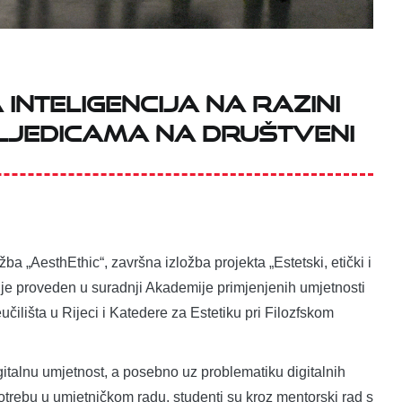
 inteligencija na razini
osljedicama na društveni
ožba „AesthEthic“, završna izložba projekta „Estetski, etički i
kt je proveden u suradnji Akademije primjenjenih umjetnosti
čilišta u Rijeci i Katedere za Estetiku pri Filozfskom
igitalnu umjetnost, a posebno uz problematiku digitalnih
potrebu u umjetničkom radu, studenti su kroz mentorski rad s