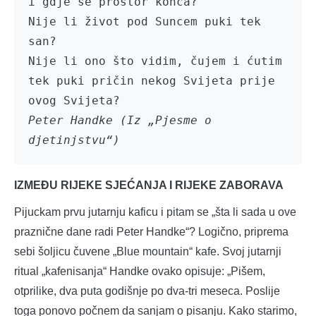
i gdje se prostor konča?

Nije li život pod Suncem puki tek 
san?

Nije li ono što vidim, čujem i ćutim

tek puki pričin nekog Svijeta prije 
Peter Handke (Iz „Pjesme o 
djetinjstvu“)
IZMEĐU RIJEKE SJEĆANJA I RIJEKE ZABORAVA
Pijuckam prvu jutarnju kaficu i pitam se „šta li sada u ove
praznične dane radi Peter Handke“? Logično, priprema
sebi šoljicu čuvene „Blue mountain“ kafe. Svoj jutarnji
ritual „kafenisanja“ Handke ovako opisuje: „Pišem,
otprilike, dva puta godišnje po dva-tri meseca. Poslije
toga ponovo počnem da sanjam o pisanju. Kako starimo,