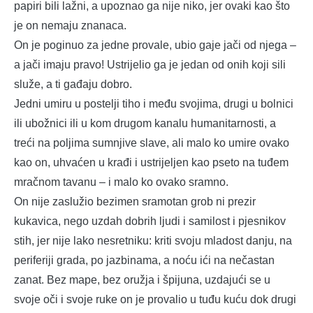
papiri bili lažni, a upoznao ga nije niko, jer ovaki kao što
je on nemaju znanaca.
On je poginuo za jedne provale, ubio gaje jači od njega –
a jači imaju pravo! Ustrijelio ga je jedan od onih koji sili
služe, a ti gađaju dobro.
Jedni umiru u postelji tiho i među svojima, drugi u bolnici
ili ubožnici ili u kom drugom kanalu humanitarnosti, a
treći na poljima sumnjive slave, ali malo ko umire ovako
kao on, uhvaćen u krađi i ustrijeljen kao pseto na tuđem
mračnom tavanu – i malo ko ovako sramno.
On nije zaslužio bezimen sramotan grob ni prezir
kukavica, nego uzdah dobrih ljudi i samilost i pjesnikov
stih, jer nije lako nesretniku: kriti svoju mladost danju, na
periferiji grada, po jazbinama, a noću ići na nečastan
zanat. Bez mape, bez oružja i špijuna, uzdajući se u
svoje oči i svoje ruke on je provalio u tuđu kuću dok drugi