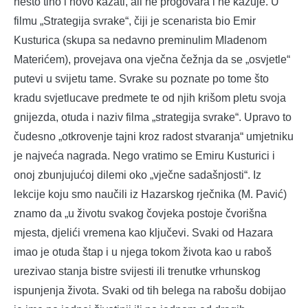
nešto tiho i novo kazati, ali ne progovara i ne kazuje. U
filmu „Strategija svrake“, čiji je scenarista bio Emir
Kusturica (skupa sa nedavno preminulim Mladenom
Materićem), provejava ona vječna čežnja da se „osvjetle“
putevi u svijetu tame. Svrake su poznate po tome što
kradu svjetlucave predmete te od njih krišom pletu svoja
gnijezda, otuda i naziv filma „strategija svrake“. Upravo to
čudesno „otkrovenje tajni kroz radost stvaranja“ umjetniku
je najveća nagrada. Nego vratimo se Emiru Kusturici i
onoj zbunjujućoj dilemi oko „vječne sadašnjosti“. Iz
lekcije koju smo naučili iz Hazarskog rječnika (M. Pavić)
znamo da „u životu svakog čovjeka postoje čvorišna
mjesta, djelići vremena kao ključevi. Svaki od Hazara
imao je otuda štap i u njega tokom života kao u raboš
urezivao stanja bistre svijesti ili trenutke vrhunskog
ispunjenja života. Svaki od tih belega na rabošu dobijao