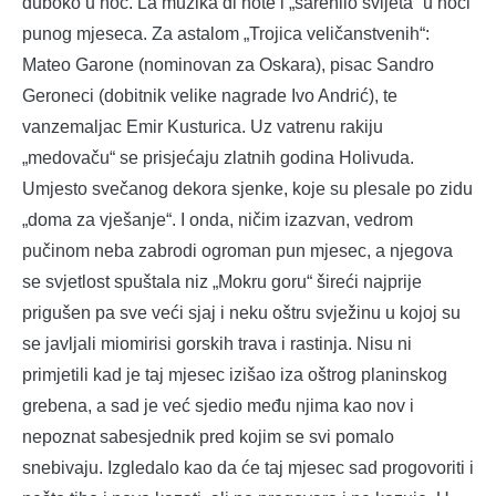
duboko u noć. La muzika di note i „šarenilo svijeta“ u noći
punog mjeseca. Za astalom „Trojica veličanstvenih“:
Mateo Garone (nominovan za Oskara), pisac Sandro
Geroneci (dobitnik velike nagrade Ivo Andrić), te
vanzemaljac Emir Kusturica. Uz vatrenu rakiju
„medovaču“ se prisjećaju zlatnih godina Holivuda.
Umjesto svečanog dekora sjenke, koje su plesale po zidu
„doma za vješanje“. I onda, ničim izazvan, vedrom
pučinom neba zabrodi ogroman pun mjesec, a njegova
se svjetlost spuštala niz „Mokru goru“ šireći najprije
prigušen pa sve veći sjaj i neku oštru svježinu u kojoj su
se javljali miomirisi gorskih trava i rastinja. Nisu ni
primjetili kad je taj mjesec izišao iza oštrog planinskog
grebena, a sad je već sjedio među njima kao nov i
nepoznat sabesjednik pred kojim se svi pomalo
snebivaju. Izgledalo kao da će taj mjesec sad progovoriti i