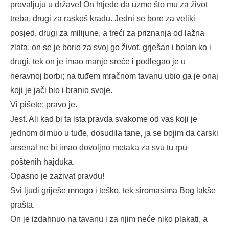
provaljuju u države! On htjede da uzme što mu za život
treba, drugi za raskoš kradu. Jedni se bore za veliki
posjed, drugi za milijune, a treći za priznanja od lažna
zlata, on se je borio za svoj go život, grješan i bolan ko i
drugi, tek on je imao manje sreće i podlegao je u
neravnoj borbi; na tuđem mračnom tavanu ubio ga je onaj
koji je jači bio i branio svoje.
Vi pišete: pravo je.
Jest. Ali kad bi ta ista pravda svakome od vas koji je
jednom dirnuo u tuđe, dosudila tane, ja se bojim da carski
arsenal ne bi imao dovoljno metaka za svu tu rpu
poštenih hajduka.
Opasno je zazivat pravdu!
Svi ljudi griješe mnogo i teško, tek siromasima Bog lakše
prašta.
On je izdahnuo na tavanu i za njim neće niko plakati, a