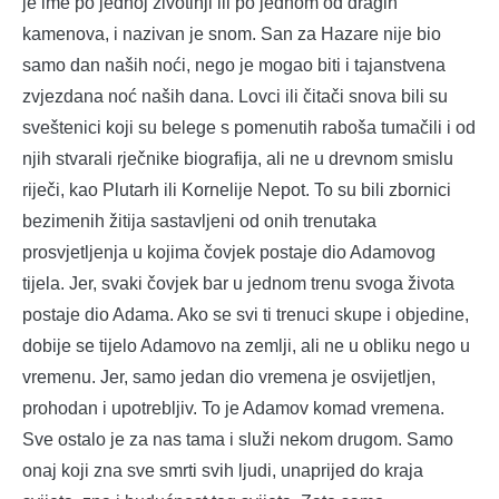
je ime po jednoj životinji ili po jednom od dragih
kamenova, i nazivan je snom. San za Hazare nije bio
samo dan naših noći, nego je mogao biti i tajanstvena
zvjezdana noć naših dana. Lovci ili čitači snova bili su
sveštenici koji su belege s pomenutih raboša tumačili i od
njih stvarali rječnike biografija, ali ne u drevnom smislu
riječi, kao Plutarh ili Kornelije Nepot. To su bili zbornici
bezimenih žitija sastavljeni od onih trenutaka
prosvjetljenja u kojima čovjek postaje dio Adamovog
tijela. Jer, svaki čovjek bar u jednom trenu svoga života
postaje dio Adama. Ako se svi ti trenuci skupe i objedine,
dobije se tijelo Adamovo na zemlji, ali ne u obliku nego u
vremenu. Jer, samo jedan dio vremena je osvijetljen,
prohodan i upotrebljiv. To je Adamov komad vremena.
Sve ostalo je za nas tama i služi nekom drugom. Samo
onaj koji zna sve smrti svih ljudi, unaprijed do kraja