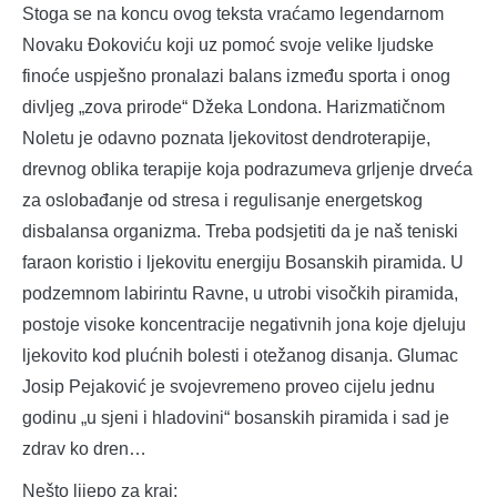
Stoga se na koncu ovog teksta vraćamo legendarnom
Novaku Đokoviću koji uz pomoć svoje velike ljudske
finoće uspješno pronalazi balans između sporta i onog
divljeg „zova prirode“ Džeka Londona. Harizmatičnom
Noletu je odavno poznata ljekovitost dendroterapije,
drevnog oblika terapije koja podrazumeva grljenje drveća
za oslobađanje od stresa i regulisanje energetskog
disbalansa organizma. Treba podsjetiti da je naš teniski
faraon koristio i ljekovitu energiju Bosanskih piramida. U
podzemnom labirintu Ravne, u utrobi visočkih piramida,
postoje visoke koncentracije negativnih jona koje djeluju
ljekovito kod plućnih bolesti i otežanog disanja. Glumac
Josip Pejaković je svojevremeno proveo cijelu jednu
godinu „u sjeni i hladovini“ bosanskih piramida i sad je
zdrav ko dren…
Nešto lijepo za kraj: