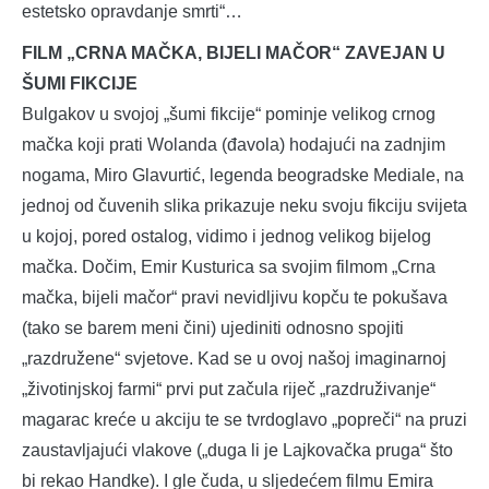
estetsko opravdanje smrti“…
FILM „CRNA MAČKA, BIJELI MAČOR“ ZAVEJAN U
ŠUMI FIKCIJE
Bulgakov u svojoj „šumi fikcije“ pominje velikog crnog
mačka koji prati Wolanda (đavola) hodajući na zadnjim
nogama, Miro Glavurtić, legenda beogradske Mediale, na
jednoj od čuvenih slika prikazuje neku svoju fikciju svijeta
u kojoj, pored ostalog, vidimo i jednog velikog bijelog
mačka. Dočim, Emir Kusturica sa svojim filmom „Crna
mačka, bijeli mačor“ pravi nevidljivu kopču te pokušava
(tako se barem meni čini) ujediniti odnosno spojiti
„razdružene“ svjetove. Kad se u ovoj našoj imaginarnoj
„životinjskoj farmi“ prvi put začula riječ „razdruživanje“
magarac kreće u akciju te se tvrdoglavo „popreči“ na pruzi
zaustavljajući vlakove („duga li je Lajkovačka pruga“ što
bi rekao Handke). I gle čuda, u sljedećem filmu Emira