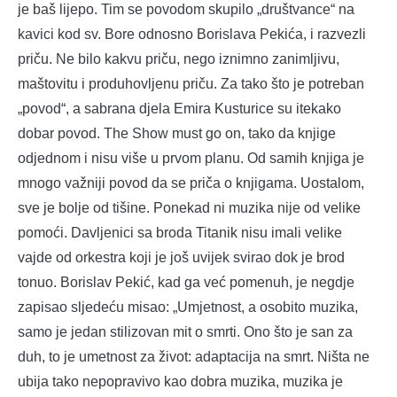
je baš lijepo. Tim se povodom skupilo „društvance“ na
kavici kod sv. Bore odnosno Borislava Pekića, i razvezli
priču. Ne bilo kakvu priču, nego iznimno zanimljivu,
maštovitu i produhovljenu priču. Za tako što je potreban
„povod“, a sabrana djela Emira Kusturice su itekako
dobar povod. The Show must go on, tako da knjige
odjednom i nisu više u prvom planu. Od samih knjiga je
mnogo važniji povod da se priča o knjigama. Uostalom,
sve je bolje od tišine. Ponekad ni muzika nije od velike
pomoći. Davljenici sa broda Titanik nisu imali velike
vajde od orkestra koji je još uvijek svirao dok je brod
tonuo. Borislav Pekić, kad ga već pomenuh, je negdje
zapisao sljedeću misao: „Umjetnost, a osobito muzika,
samo je jedan stilizovan mit o smrti. Ono što je san za
duh, to je umetnost za život: adaptacija na smrt. Ništa ne
ubija tako nepopravivo kao dobra muzika, muzika je