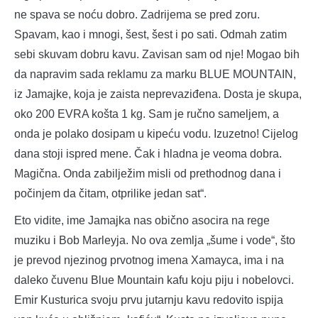
ne spava se noću dobro. Zadrijema se pred zoru.
Spavam, kao i mnogi, šest, šest i po sati. Odmah zatim
sebi skuvam dobru kavu. Zavisan sam od nje! Mogao bih
da napravim sada reklamu za marku BLUE MOUNTAIN,
iz Jamajke, koja je zaista neprevaziđena. Dosta je skupa,
oko 200 EVRA košta 1 kg. Sam je ručno sameljem, a
onda je polako dosipam u kipeću vodu. Izuzetno! Cijelog
dana stoji ispred mene. Čak i hladna je veoma dobra.
Magična. Onda zabilježim misli od prethodnog dana i
počinjem da čitam, otprilike jedan sat“.
Eto vidite, ime Jamajka nas obično asocira na rege
muziku i Bob Marleyja. No ova zemlja „šume i vode“, što
je prevod njezinog prvotnog imena Xamayca, ima i na
daleko čuvenu Blue Mountain kafu koju piju i nobelovci.
Emir Kusturica svoju prvu jutarnju kavu redovito ispija