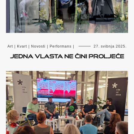
Art
|
Kvart
|
Novosti
|
Performans
|
27. svibnja 2025.
Jedna Vlasta ne čini proljeće