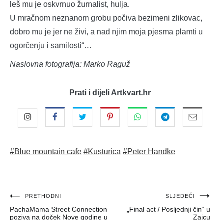
leš mu je oskvrnuo žurnalist, hulja.
U mračnom neznanom grobu počiva bezimeni zlikovac,
dobro mu je jer ne živi, a nad njim moja pjesma plamti u
ogorčenju i samilosti“…
Naslovna fotografija: Marko Raguž
Prati i dijeli Artkvart.hr
#Blue mountain cafe
#Kusturica
#Peter Handke
Navigacija
PRETHODNI
SLJEDEĆI
PachaMama Street Connection
„Final act / Posljednji čin“ u
objava
poziva na doček Nove godine u
Zajcu