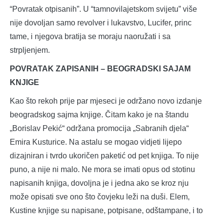
“Povratak otpisanih”. U “tamnovilajetskom svijetu” više
nije dovoljan samo revolver i lukavstvo, Lucifer, princ
tame, i njegova bratija se moraju naoružati i sa
strpljenjem.
POVRATAK ZAPISANIH – BEOGRADSKI SAJAM
KNJIGE
Kao što rekoh prije par mjeseci je održano novo izdanje
beogradskog sajma knjige. Čitam kako je na štandu
„Borislav Pekić“ održana promocija „Sabranih djela“
Emira Kusturice. Na astalu se mogao vidjeti lijepo
dizajniran i tvrdo ukoričen paketić od pet knjiga. To nije
puno, a nije ni malo. Ne mora se imati opus od stotinu
napisanih knjiga, dovoljna je i jedna ako se kroz nju
može opisati sve ono što čovjeku leži na duši. Elem,
Kustine knjige su napisane, potpisane, odštampane, i to