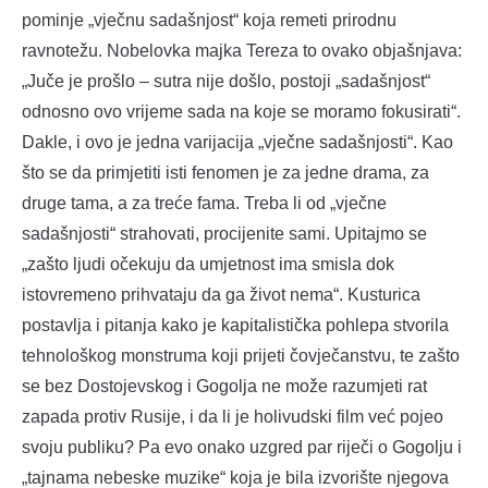
pominje „vječnu sadašnjost“ koja remeti prirodnu
ravnotežu. Nobelovka majka Tereza to ovako objašnjava:
„Juče je prošlo – sutra nije došlo, postoji „sadašnjost“
odnosno ovo vrijeme sada na koje se moramo fokusirati“.
Dakle, i ovo je jedna varijacija „vječne sadašnjosti“. Kao
što se da primjetiti isti fenomen je za jedne drama, za
druge tama, a za treće fama. Treba li od „vječne
sadašnjosti“ strahovati, procijenite sami. Upitajmo se
„zašto ljudi očekuju da umjetnost ima smisla dok
istovremeno prihvataju da ga život nema“. Kusturica
postavlja i pitanja kako je kapitalistička pohlepa stvorila
tehnološkog monstruma koji prijeti čovječanstvu, te zašto
se bez Dostojevskog i Gogolja ne može razumjeti rat
zapada protiv Rusije, i da li je holivudski film već pojeo
svoju publiku? Pa evo onako uzgred par riječi o Gogolju i
„tajnama nebeske muzike“ koja je bila izvorište njegova