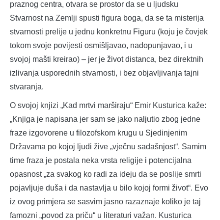
praznog centra, otvara se prostor da se u ljudsku
Stvarnost na Zemlji spusti figura boga, da se ta misterija
stvarnosti prelije u jednu konkretnu Figuru (koju je čovjek
tokom svoje povijesti osmišljavao, nadopunjavao, i u
svojoj mašti kreirao) – jer je život distanca, bez direktnih
izlivanja usporednih stvarnosti, i bez objavljivanja tajni
stvaranja.
O svojoj knjizi „Kad mrtvi marširaju“ Emir Kusturica kaže:
„Knjiga je napisana jer sam se jako naljutio zbog jedne
fraze izgovorene u filozofskom krugu u Sjedinjenim
Državama po kojoj ljudi žive „vječnu sadašnjost“. Samim
time fraza je postala neka vrsta religije i potencijalna
opasnost „za svakog ko radi za ideju da se poslije smrti
pojavljuje duša i da nastavlja u bilo kojoj formi život“. Evo
iz ovog primjera se sasvim jasno razaznaje koliko je taj
famozni „povod za priču“ u literaturi važan. Kusturica