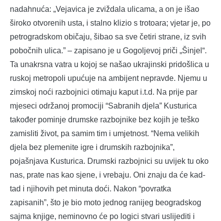
nadahnuća: „Vejavica je zviždala ulicama, a on je išao
široko otvorenih usta, i stalno klizio s trotoara; vjetar je, po
petrogradskom običaju, šibao sa sve četiri strane, iz svih
pobočnih ulica.” – zapisano je u Gogoljevoj priči „Šinjel“.
Ta unakrsna vatra u kojoj se našao ukrajinski pridošlica u
ruskoj metropoli upućuje na ambijent nepravde. Njemu u
zimskoj noći razbojnici otimaju kaput i.t.d. Na prije par
mjeseci održanoj promociji “Sabranih djela” Kusturica
također pominje drumske razbojnike bez kojih je teško
zamisliti život, pa samim tim i umjetnost. “Nema velikih
djela bez plemenite igre i drumskih razbojnika”,
pojašnjava Kusturica. Drumski razbojnici su uvijek tu oko
nas, prate nas kao sjene, i vrebaju. Oni znaju da će kad-
tad i njihovih pet minuta doći. Nakon “povratka
zapisanih”, što je bio moto jednog ranijeg beogradskog
sajma knjige, neminovno će po logici stvari uslijediti i