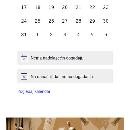
DOGAĐAJI,
DOGAĐAJI,
DOGAĐAJI,
DOGAĐAJI,
DOGAĐAJI,
DOGAĐAJI,
DOGAĐAJI
0
0
0
0
0
0
0
17
18
19
20
21
22
23
DOGAĐAJI,
DOGAĐAJI,
DOGAĐAJI,
DOGAĐAJI,
DOGAĐAJI,
DOGAĐAJI,
DOGAĐAJI
0
0
0
0
0
0
0
24
25
26
27
28
29
30
DOGAĐAJI,
DOGAĐAJI,
DOGAĐAJI,
DOGAĐAJI,
DOGAĐAJI,
DOGAĐAJI,
DOGAĐAJI
0
0
0
0
0
0
0
31
1
2
3
4
5
6
DOGAĐAJI,
DOGAĐAJI,
DOGAĐAJI,
DOGAĐAJI,
DOGAĐAJI,
DOGAĐAJI,
DOGAĐAJI
Nema nadolazećih događaji.
Na današnji dan nema događanja.
Pogledaj kalendar