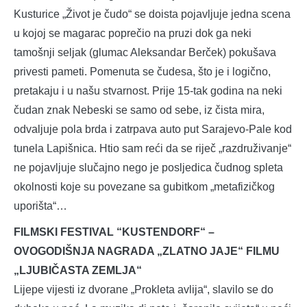
Kusturice „Život je čudo“ se doista pojavljuje jedna scena
u kojoj se magarac poprečio na pruzi dok ga neki
tamošnji seljak (glumac Aleksandar Berček) pokušava
privesti pameti. Pomenuta se čudesa, što je i logično,
pretakaju i u našu stvarnost. Prije 15-tak godina na neki
čudan znak Nebeski se samo od sebe, iz čista mira,
odvaljuje pola brda i zatrpava auto put Sarajevo-Pale kod
tunela Lapišnica. Htio sam reći da se riječ „razdruživanje“
ne pojavljuje slučajno nego je posljedica čudnog spleta
okolnosti koje su povezane sa gubitkom „metafizičkog
uporišta“…
FILMSKI FESTIVAL “KUSTENDORF“ –
OVOGODIŠNJA NAGRADA „ZLATNO JAJE“ FILMU
„LJUBIČASTA ZEMLJA“
Lijepe vijesti iz dvorane „Prokleta avlija“, slavilo se do