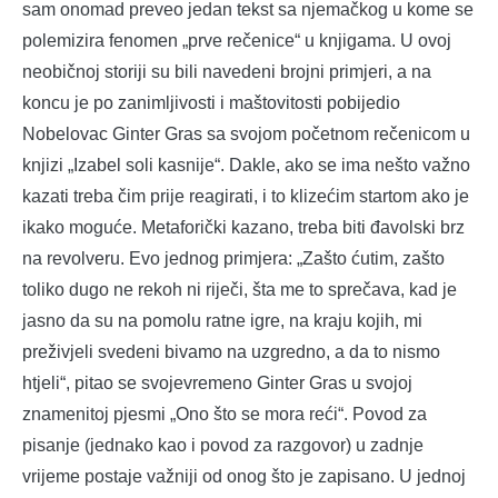
sam onomad preveo jedan tekst sa njemačkog u kome se
polemizira fenomen „prve rečenice“ u knjigama. U ovoj
neobičnoj storiji su bili navedeni brojni primjeri, a na
koncu je po zanimljivosti i maštovitosti pobijedio
Nobelovac Ginter Gras sa svojom početnom rečenicom u
knjizi „Izabel soli kasnije“. Dakle, ako se ima nešto važno
kazati treba čim prije reagirati, i to klizećim startom ako je
ikako moguće. Metaforički kazano, treba biti đavolski brz
na revolveru. Evo jednog primjera: „Zašto ćutim, zašto
toliko dugo ne rekoh ni riječi, šta me to sprečava, kad je
jasno da su na pomolu ratne igre, na kraju kojih, mi
preživjeli svedeni bivamo na uzgredno, a da to nismo
htjeli“, pitao se svojevremeno Ginter Gras u svojoj
znamenitoj pjesmi „Ono što se mora reći“. Povod za
pisanje (jednako kao i povod za razgovor) u zadnje
vrijeme postaje važniji od onog što je zapisano. U jednoj