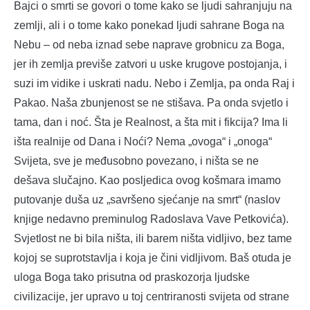
Bajci o smrti se govori o tome kako se ljudi sahranjuju na
zemlji, ali i o tome kako ponekad ljudi sahrane Boga na
Nebu – od neba iznad sebe naprave grobnicu za Boga,
jer ih zemlja previše zatvori u uske krugove postojanja, i
suzi im vidike i uskrati nadu. Nebo i Zemlja, pa onda Raj i
Pakao. Naša zbunjenost se ne stišava. Pa onda svjetlo i
tama, dan i noć. Šta je Realnost, a šta mit i fikcija? Ima li
išta realnije od Dana i Noći? Nema „ovoga“ i „onoga“
Svijeta, sve je međusobno povezano, i ništa se ne
dešava slučajno. Kao posljedica ovog košmara imamo
putovanje duša uz „savršeno sjećanje na smrt“ (naslov
knjige nedavno preminulog Radoslava Vave Petkovića).
Svjetlost ne bi bila ništa, ili barem ništa vidljivo, bez tame
kojoj se suprotstavlja i koja je čini vidljivom. Baš otuda je
uloga Boga tako prisutna od praskozorja ljudske
civilizacije, jer upravo u toj centriranosti svijeta od strane