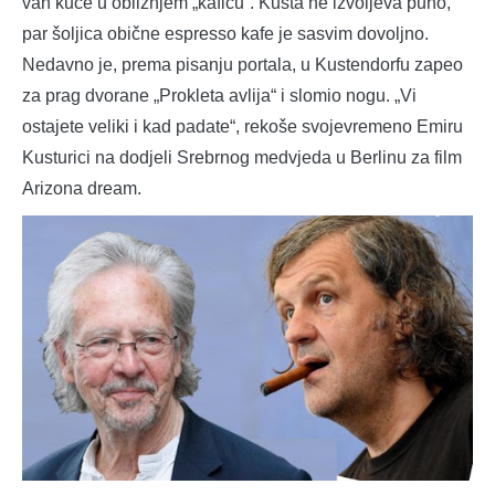
van kuće u obližnjem „kafiću“. Kusta ne izvoljeva puno,
par šoljica obične espresso kafe je sasvim dovoljno.
Nedavno je, prema pisanju portala, u Kustendorfu zapeo
za prag dvorane „Prokleta avlija“ i slomio nogu. „Vi
ostajete veliki i kad padate“, rekoše svojevremeno Emiru
Kusturici na dodjeli Srebrnog medvjeda u Berlinu za film
Arizona dream.