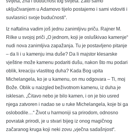
svijeta, zna i budućnost tog svijeta. Zato samo
uključivanjem u Adamovo tijelo postajemo i sami vidoviti i
suvlasnici svoje budućnosti“.
Iz naftalina vadim još jednu zanimljivu priču. Rajner M.
Rilke u svojoj priči „O jednom, koji je osluškivao kamenje“
nudi nova zanimljiva zapažanja. Tu je postavljeno pitanje
– da li i u kamenju ima duše? Da li majstor klesarske
vještine može kamenu podariti dušu, nakon što mu podari
oblik, kreaciju vlastitog duha? Kada Bog upita
Michelangela, ko je u kamenu, on mu odgovara – Ti, moj
Bože. Oblik u naizgled beživotnom kamenu, iz duha je
isklesan. „Čitavo nebo je bilo kamen, i on je bio usred
njega zatvoren i nadao se u ruke Michelangela, koje bi ga
oslobodile…“ Život u harmoniji sa prirodom, odnosno
povratak prirodi, je u stvari bijeg iz onog magičnog
začaranog kruga koji neki zovu „vječna sadašnjost“.