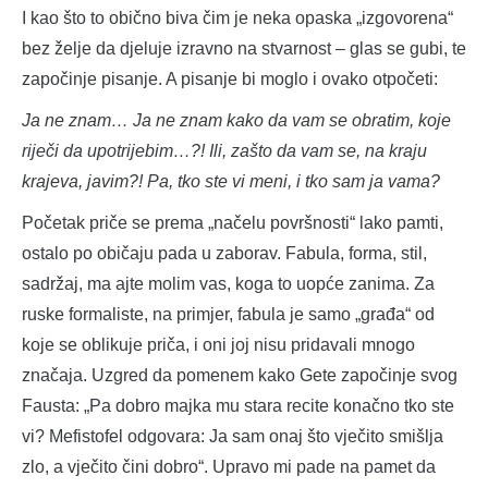
I kao što to obično biva čim je neka opaska „izgovorena“
bez želje da djeluje izravno na stvarnost – glas se gubi, te
započinje pisanje. A pisanje bi moglo i ovako otpočeti:
Ja ne znam… Ja ne znam kako da vam se obratim, koje
riječi da upotrijebim…?! Ili, zašto da vam se, na kraju
krajeva, javim?! Pa, tko ste vi meni, i tko sam ja vama?
Početak priče se prema „načelu površnosti“ lako pamti,
ostalo po običaju pada u zaborav. Fabula, forma, stil,
sadržaj, ma ajte molim vas, koga to uopće zanima. Za
ruske formaliste, na primjer, fabula je samo „građa“ od
koje se oblikuje priča, i oni joj nisu pridavali mnogo
značaja. Uzgred da pomenem kako Gete započinje svog
Fausta: „Pa dobro majka mu stara recite konačno tko ste
vi? Mefistofel odgovara: Ja sam onaj što vječito smišlja
zlo, a vječito čini dobro“. Upravo mi pade na pamet da