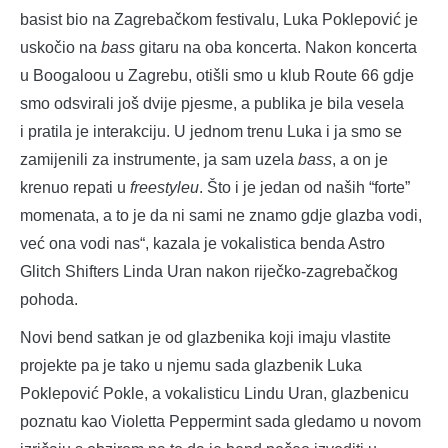
basist bio na Zagrebačkom festivalu, Luka Poklepović je
uskočio na
bass
gitaru na oba koncerta. Nakon koncerta
u Boogaloou u Zagrebu, otišli smo u klub Route 66 gdje
smo odsvirali još dvije pjesme, a publika je bila vesela
i pratila je interakciju. U jednom trenu Luka i ja smo se
zamijenili za instrumente, ja sam uzela
bass
, a on je
krenuo repati u
freestyleu
. Što i je jedan od naših “forte”
momenata, a to je da ni sami ne znamo gdje glazba vodi,
već ona vodi nas“, kazala je vokalistica benda Astro
Glitch Shifters Linda Uran nakon riječko-zagrebačkog
pohoda.
Novi bend satkan je od glazbenika koji imaju vlastite
projekte pa je tako u njemu sada glazbenik Luka
Poklepović Pokle, a vokalisticu Lindu Uran, glazbenicu
poznatu kao Violetta Peppermint sada gledamo u novom