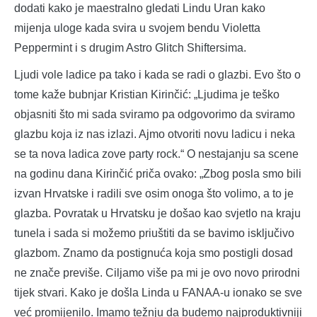
dodati kako je maestralno gledati Lindu Uran kako
mijenja uloge kada svira u svojem bendu Violetta
Peppermint i s drugim Astro Glitch Shiftersima.
Ljudi vole ladice pa tako i kada se radi o glazbi. Evo što o
tome kaže bubnjar Kristian Kirinčić: „Ljudima je teško
objasniti što mi sada sviramo pa odgovorimo da sviramo
glazbu koja iz nas izlazi. Ajmo otvoriti novu ladicu i neka
se ta nova ladica zove party rock.“ O nestajanju sa scene
na godinu dana Kirinčić priča ovako: „Zbog posla smo bili
izvan Hrvatske i radili sve osim onoga što volimo, a to je
glazba. Povratak u Hrvatsku je došao kao svjetlo na kraju
tunela i sada si možemo priuštiti da se bavimo isključivo
glazbom. Znamo da postignuća koja smo postigli dosad
ne znače previše. Ciljamo više pa mi je ovo novo prirodni
tijek stvari. Kako je došla Linda u FANAA-u ionako se sve
već promijenilo. Imamo težnju da budemo najproduktivniji