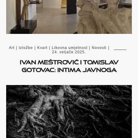
Art
|
Izložbe
|
Kvart
|
Likovna umjetnost
|
Novosti
|
24. veljače 2025.
Ivan Meštrović i Tomislav
Gotovac: Intima javnoga