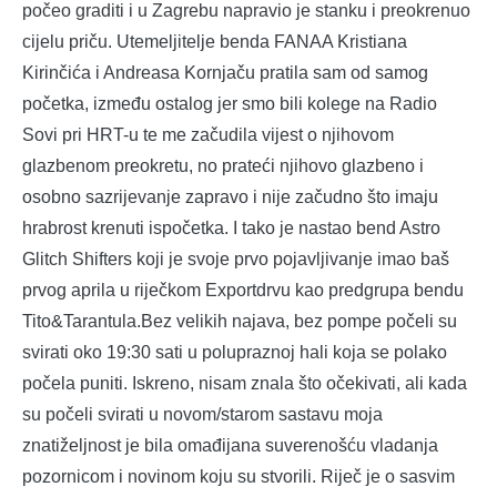
počeo graditi i u Zagrebu napravio je stanku i preokrenuo
cijelu priču. Utemeljitelje benda FANAA Kristiana
Kirinčića i Andreasa Kornjaču pratila sam od samog
početka, između ostalog jer smo bili kolege na Radio
Sovi pri HRT-u te me začudila vijest o njihovom
glazbenom preokretu, no prateći njihovo glazbeno i
osobno sazrijevanje zapravo i nije začudno što imaju
hrabrost krenuti ispočetka. I tako je nastao bend Astro
Glitch Shifters koji je svoje prvo pojavljivanje imao baš
prvog aprila u riječkom Exportdrvu kao predgrupa bendu
Tito&Tarantula.Bez velikih najava, bez pompe počeli su
svirati oko 19:30 sati u polupraznoj hali koja se polako
počela puniti. Iskreno, nisam znala što očekivati, ali kada
su počeli svirati u novom/starom sastavu moja
znatiželjnost je bila omađijana suverenošću vladanja
pozornicom i novinom koju su stvorili. Riječ je o sasvim