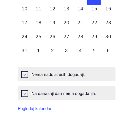
DOGAĐAJI,
DOGAĐAJI,
DOGAĐAJI,
DOGAĐAJI,
DOGAĐAJI,
DOGAĐAJI,
DOGAĐAJI
0
0
0
0
0
0
0
10
11
12
13
14
15
16
DOGAĐAJI,
DOGAĐAJI,
DOGAĐAJI,
DOGAĐAJI,
DOGAĐAJI,
DOGAĐAJI,
DOGAĐAJI
0
0
0
0
0
0
0
17
18
19
20
21
22
23
DOGAĐAJI,
DOGAĐAJI,
DOGAĐAJI,
DOGAĐAJI,
DOGAĐAJI,
DOGAĐAJI,
DOGAĐAJI
0
0
0
0
0
0
0
24
25
26
27
28
29
30
DOGAĐAJI,
DOGAĐAJI,
DOGAĐAJI,
DOGAĐAJI,
DOGAĐAJI,
DOGAĐAJI,
DOGAĐAJI
0
0
0
0
0
0
0
31
1
2
3
4
5
6
DOGAĐAJI,
DOGAĐAJI,
DOGAĐAJI,
DOGAĐAJI,
DOGAĐAJI,
DOGAĐAJI,
DOGAĐAJI
Nema nadolazećih događaji.
Na današnji dan nema događanja.
Pogledaj kalendar