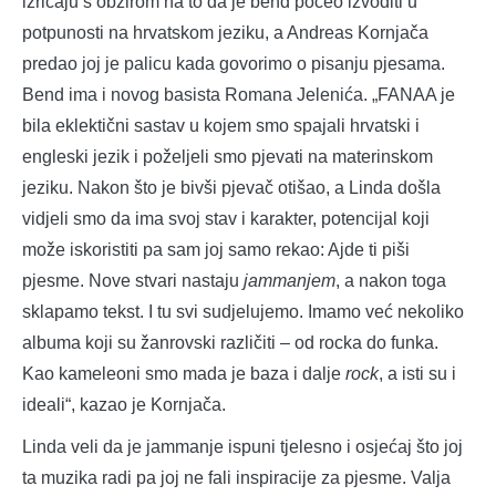
izričaju s obzirom na to da je bend počeo izvoditi u
potpunosti na hrvatskom jeziku, a Andreas Kornjača
predao joj je palicu kada govorimo o pisanju pjesama.
Bend ima i novog basista Romana Jelenića. „FANAA je
bila eklektični sastav u kojem smo spajali hrvatski i
engleski jezik i poželjeli smo pjevati na materinskom
jeziku. Nakon što je bivši pjevač otišao, a Linda došla
vidjeli smo da ima svoj stav i karakter, potencijal koji
može iskoristiti pa sam joj samo rekao: Ajde ti piši
pjesme. Nove stvari nastaju
jammanjem
, a nakon toga
sklapamo tekst. I tu svi sudjelujemo. Imamo već nekoliko
albuma koji su žanrovski različiti – od rocka do funka.
Kao kameleoni smo mada je baza i dalje
rock
, a isti su i
ideali“, kazao je Kornjača.
Linda veli da je jammanje ispuni tjelesno i osjećaj što joj
ta muzika radi pa joj ne fali inspiracije za pjesme. Valja