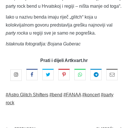
party rock bend u Hrvatskoj i regiji – ništa manje od toga“.
Iako u nazivu benda imaju riječ „glitch“ koja u
kolokvijalnom govoru predstavlja grešku najnoviji val
party rocka
u regiji sve je samo ne pogreška.
Istaknuta fotografija: Bojana Guberac
Prati i dijeli Artkvart.hr
#Astro Glitch Shifters
#bend
#FANAA
#koncert
#party
rock