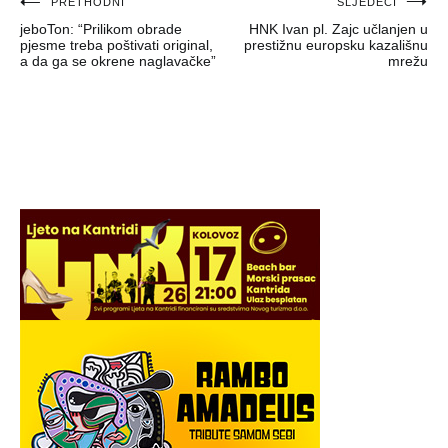
Navigacija
PRETHODNI
SLJEDEĆI
jeboTon: “Prilikom obrade
HNK Ivan pl. Zajc učlanjen u
objava
pjesme treba poštivati original,
prestižnu europsku kazališnu
a da ga se okrene naglavačke”
mrežu