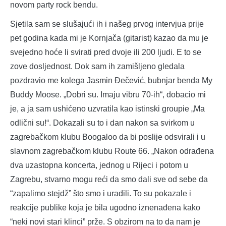
novom party rock bendu.
Sjetila sam se slušajući ih i našeg prvog intervjua prije
pet godina kada mi je Kornjača (gitarist) kazao da mu je
svejedno hoće li svirati pred dvoje ili 200 ljudi. E to se
zove dosljednost. Dok sam ih zamišljeno gledala
pozdravio me kolega Jasmin Đečević, bubnjar benda My
Buddy Moose. „Dobri su. Imaju vibru 70-ih“, dobacio mi
je, a ja sam ushićeno uzvratila kao istinski groupie „Ma
odlični su!“. Dokazali su to i dan nakon sa svirkom u
zagrebačkom klubu Boogaloo da bi poslije odsvirali i u
slavnom zagrebačkom klubu Route 66. „Nakon odrađena
dva uzastopna koncerta, jednog u Rijeci i potom u
Zagrebu, stvarno mogu reći da smo dali sve od sebe da
“zapalimo stejdž” što smo i uradili. To su pokazale i
reakcije publike koja je bila ugodno iznenađena kako
“neki novi stari klinci” prže. S obzirom na to da nam je