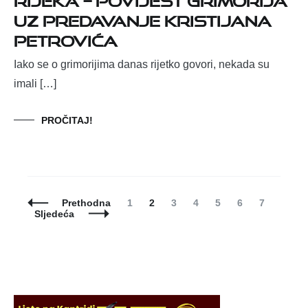
uz predavanje Kristijana
Petrovića
Iako se o grimorijima danas rijetko govori, nekada su
imali […]
PROČITAJ!
Posts
Page
Page
Page
Page
Page
Page
Page
Prethodna
1
2
3
4
5
6
7
Navigation
Sljedeća