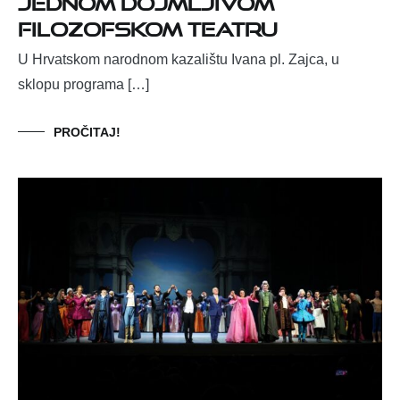
Filozofskom teatru
U Hrvatskom narodnom kazalištu Ivana pl. Zajca, u
sklopu programa […]
PROČITAJ!