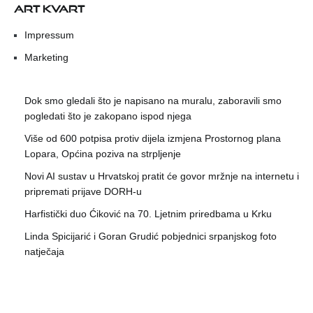
ART KVART
Impressum
Marketing
Dok smo gledali što je napisano na muralu, zaboravili smo
pogledati što je zakopano ispod njega
Više od 600 potpisa protiv dijela izmjena Prostornog plana
Lopara, Općina poziva na strpljenje
Novi AI sustav u Hrvatskoj pratit će govor mržnje na internetu i
pripremati prijave DORH-u
Harfistički duo Ćiković na 70. Ljetnim priredbama u Krku
Linda Spicijarić i Goran Grudić pobjednici srpanjskog foto
natječaja