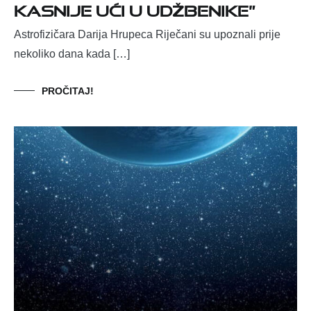
kasnije ući u udžbenike”
Astrofizičara Darija Hrupeca Riječani su upoznali prije
nekoliko dana kada […]
PROČITAJ!