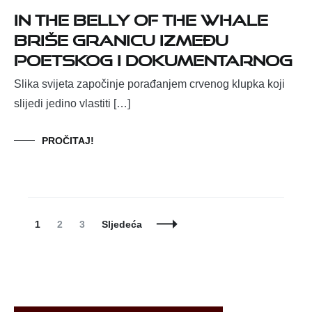
In the Belly of the Whale
briše granicu između
poetskog i dokumentarnog
Slika svijeta započinje porađanjem crvenog klupka koji
slijedi jedino vlastiti […]
PROČITAJ!
Posts
Page
Page
Page
1
2
3
Sljedeća
Navigation