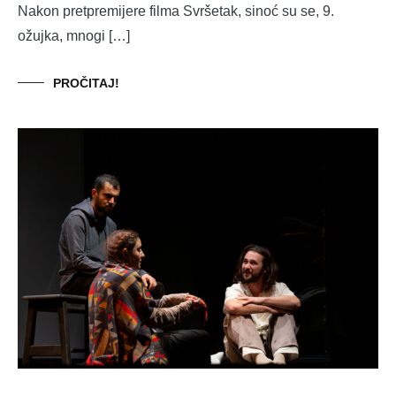
Nakon pretpremijere filma Svršetak, sinoć su se, 9.
ožujka, mnogi […]
PROČITAJ!