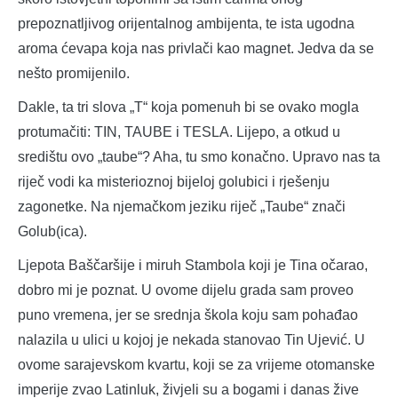
prepoznatljivog orijentalnog ambijenta, te ista ugodna
aroma ćevapa koja nas privlači kao magnet. Jedva da se
nešto promijenilo.
Dakle, ta tri slova „T“ koja pomenuh bi se ovako mogla
protumačiti: TIN, TAUBE i TESLA. Lijepo, a otkud u
središtu ovo „taube“? Aha, tu smo konačno. Upravo nas ta
riječ vodi ka misterioznoj bijeloj golubici i rješenju
zagonetke. Na njemačkom jeziku riječ „Taube“ znači
Golub(ica).
Ljepota Baščaršije i miruh Stambola koji je Tina očarao,
dobro mi je poznat. U ovome dijelu grada sam proveo
puno vremena, jer se srednja škola koju sam pohađao
nalazila u ulici u kojoj je nekada stanovao Tin Ujević. U
ovome sarajevskom kvartu, koji se za vrijeme otomanske
imperije zvao Latinluk, živjeli su a bogami i danas žive