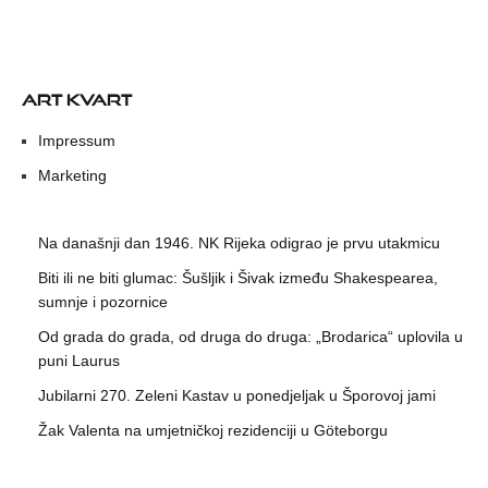
ART KVART
Impressum
Marketing
Na današnji dan 1946. NK Rijeka odigrao je prvu utakmicu
Biti ili ne biti glumac: Šušljik i Šivak između Shakespearea,
sumnje i pozornice
Od grada do grada, od druga do druga: „Brodarica“ uplovila u
puni Laurus
Jubilarni 270. Zeleni Kastav u ponedjeljak u Šporovoj jami
Žak Valenta na umjetničkoj rezidenciji u Göteborgu