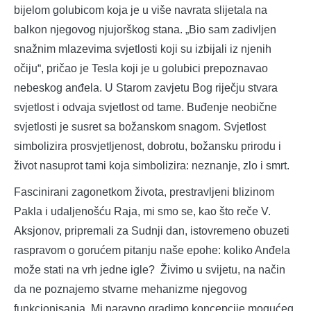
bijelom golubicom koja je u više navrata slijetala na
balkon njegovog njujorškog stana. „Bio sam zadivljen
snažnim mlazevima svjetlosti koji su izbijali iz njenih
očiju“, pričao je Tesla koji je u golubici prepoznavao
nebeskog anđela. U Starom zavjetu Bog riječju stvara
svjetlost i odvaja svjetlost od tame. Buđenje neobične
svjetlosti je susret sa božanskom snagom. Svjetlost
simbolizira prosvjetljenost, dobrotu, božansku prirodu i
život nasuprot tami koja simbolizira: neznanje, zlo i smrt.
Fascinirani zagonetkom života, prestravljeni blizinom
Pakla i udaljenošću Raja, mi smo se, kao što reče V.
Aksjonov, pripremali za Sudnji dan, istovremeno obuzeti
raspravom o gorućem pitanju naše epohe: koliko Anđela
može stati na vrh jedne igle? Živimo u svijetu, na način
da ne poznajemo stvarne mehanizme njegovog
funkcionisanja. Mi naravno gradimo koncepcije mogućeg