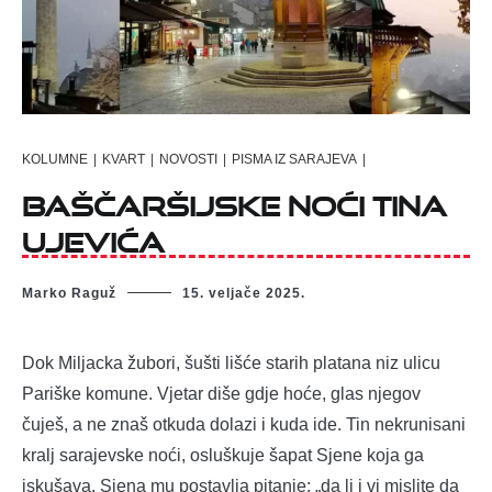
KOLUMNE
|
KVART
|
NOVOSTI
|
PISMA IZ SARAJEVA
|
Baščaršijske noći Tina
Ujevića
Marko Raguž
15. veljače 2025.
Dok Miljacka žubori, šušti lišće starih platana niz ulicu
Pariške komune. Vjetar diše gdje hoće, glas njegov
čuješ, a ne znaš otkuda dolazi i kuda ide. Tin nekrunisani
kralj sarajevske noći, osluškuje šapat Sjene koja ga
iskušava. Sjena mu postavlja pitanje: „da li i vi mislite da