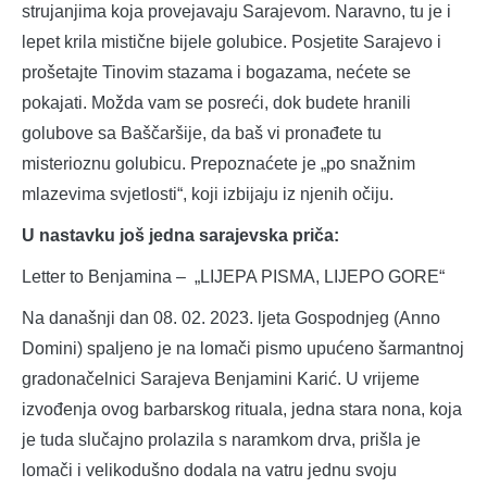
strujanjima koja provejavaju Sarajevom. Naravno, tu je i
lepet krila mistične bijele golubice. Posjetite Sarajevo i
prošetajte Tinovim stazama i bogazama, nećete se
pokajati. Možda vam se posreći, dok budete hranili
golubove sa Baščaršije, da baš vi pronađete tu
misterioznu golubicu. Prepoznaćete je „po snažnim
mlazevima svjetlosti“, koji izbijaju iz njenih očiju.
U nastavku još jedna sarajevska priča:
Letter to Benjamina – „LIJEPA PISMA, LIJEPO GORE“
Na današnji dan 08. 02. 2023. ljeta Gospodnjeg (Anno
Domini) spaljeno je na lomači pismo upućeno šarmantnoj
gradonačelnici Sarajeva Benjamini Karić. U vrijeme
izvođenja ovog barbarskog rituala, jedna stara nona, koja
je tuda slučajno prolazila s naramkom drva, prišla je
lomači i velikodušno dodala na vatru jednu svoju