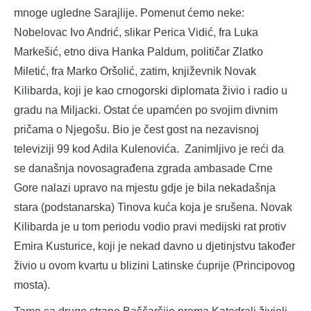
mnoge ugledne Sarajlije. Pomenut ćemo neke:
Nobelovac Ivo Andrić, slikar Perica Vidić, fra Luka
Markešić, etno diva Hanka Paldum, političar Zlatko
Miletić, fra Marko Oršolić, zatim, književnik Novak
Kilibarda, koji je kao crnogorski diplomata živio i radio u
gradu na Miljacki. Ostat će upamćen po svojim divnim
pričama o Njegošu. Bio je čest gost na nezavisnoj
televiziji 99 kod Adila Kulenovića. Zanimljivo je reći da
se današnja novosagrađena zgrada ambasade Crne
Gore nalazi upravo na mjestu gdje je bila nekadašnja
stara (podstanarska) Tinova kuća koja je srušena. Novak
Kilibarda je u tom periodu vodio pravi medijski rat protiv
Emira Kusturice, koji je nekad davno u djetinjstvu također
živio u ovom kvartu u blizini Latinske ćuprije (Principovog
mosta).