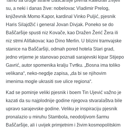
Tamo sa druge strane Baščaršije prema Katedrali živjeli
su, a neki i danas žive: nobelovac Vladimir Prelog,
književnik Momo Kapor, kardinal Vinko Puljić, pjesnik
Haris Silajdžić i general Jovan Divjak. Poneko se do
Baščaršije spusti niz Kovače, kao Dražen Žerić Žera ili
niz strmi Alifakovac kao Dino Merlin. U blizini tramvajske
stanice na Baščaršiji, odmah pored hotela Stari grad,
jedno vrijeme je stanovao poznati sarajevski kipar Stijepo
Gavrić, autor spomenika kralju Tvrtku. „Bosna ima toliko
velikana“, neko-negdje zapisa, „da bi se njihovim
imenima mogle ukrasiti sve ulice regiona“.
Kad se pominje veliki pjesnik i boem Tin Ujević važno je
kazati da su najplodnije godine njegova stvaralaštva bile
upravo sarajevske godine. Veliku je inspiraciju pjesnik
pronalazio u miruhu Stambola, neodoljivom šarmu
Baščaršije, ali i uvijek primjetnim i živim kosmopolitskim