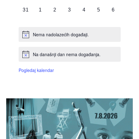
DOGAĐAJI,
DOGAĐAJI,
DOGAĐAJI,
DOGAĐAJI,
DOGAĐAJI,
DOGAĐAJI,
DOGAĐAJI
0
0
0
0
0
0
0
31
1
2
3
4
5
6
DOGAĐAJI,
DOGAĐAJI,
DOGAĐAJI,
DOGAĐAJI,
DOGAĐAJI,
DOGAĐAJI,
DOGAĐAJI
Nema nadolazećih događaji.
Na današnji dan nema događanja.
Pogledaj kalendar