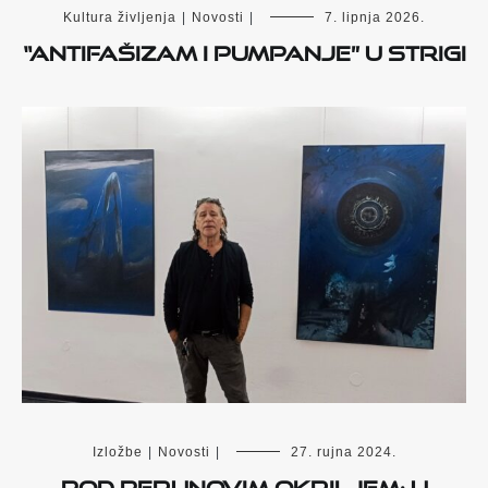
Kultura življenja
|
Novosti
|
7. lipnja 2026.
“Antifašizam i pumpanje” u Strigi
Izložbe
|
Novosti
|
27. rujna 2024.
Pod Perunovim okriljem: U