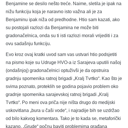
Benjamine se desilo nešto treće. Naime, sletila je ipak na
nižu funkciju koja je naravno isto važna ali je za
Benjaminu ipak niža od predhodne. Htio sam kazati, ako
su postojali razlozi da Benjamina ne može biti
gradonačelnica, onda su ti isti razlozi morali vrijediti i za
ovu sadašnju funkciju.
Evo kroz ovaj kratki uvod sam vas ustvari htio podsjetiti
na pismo koje su Udruge HVO-a iz Sarajeva uputili našoj
(ondašnjoj) gradonačelnici optuživši je da opstruira
gradnju spomenika ratnoj brigadi „Kralj Tvrtko“. Kao što je
svima poznato, proteklih se godina pojavio problem oko
gradnje spomenika sarajevskoj ratnoj brigadi „Kralj
Tvrtko“. Po meni ova priča nije ništa drugo do medijski
uskovitlana „bura u čaši vode“, i najradije bih se uzdržao
od bilo kakvog komentara. Tako je to kada se, metaforički
kazano, „Grude“ počnu baviti problemima građana