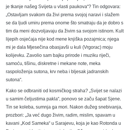
je tkanje našeg Svijeta u vlasti paukova“? Tin odgovara:
„Ostavljam svakom da živi prema svojoj naravi i slažem
se da ljudi umiru prema onome što smatraju da je dobro s
tim da meni dozvoljavaju da živim sa svojom istinom. Kult
lijepih osjećaja nije kod mene knjiška pozajmica; njega
mi je dala Mjesečina obasjavši u kuli (Vrgorac) moju
kolijevku. Zavolio sam bajku prirode i muziku riječi,
samoću, tišinu, diskretne i mekane note, meka
raspoloženja sutona, krv neba i bljesak jadranskih
sutona“.
Kako se odbraniti od kosmičkog straha? „Svijet se nalazi
u samim čeljustima pakla“, ponovo se začu šapat Sjene.
Tin se koleba, sumnja ga mori. Nakon dužeg snebivanja,
prozbori: „Ja već dugo živim, radim, mislim, spavam u
kavani „Kod Sameka“ u Sarajevu, koja je kao Rotonda u