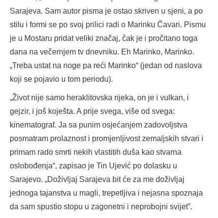
Sarajeva. Sam autor pisma je ostao skriven u sjeni, a po
stilu i formi se po svoj prilici radi o Marinku Čavari. Pismu
je u Mostaru pridat veliki značaj, čak je i pročitano toga
dana na večernjem tv dnevniku. Eh Marinko, Marinko.
„Treba ustat na noge pa reći Marinko“ (jedan od naslova
koji se pojavio u tom periodu).
„Život nije samo heraklitovska rijeka, on je i vulkan, i
gejzir, i još koješta. A prije svega, više od svega:
kinematograf. Ja sa punim osjećanjem zadovoljstva
posmatram prolaznost i promjenljivost zemaljskih stvari i
primam rado smrti nekih vlastitih duša kao stvarna
oslobođenja“, zapisao je Tin Ujević po dolasku u
Sarajevo. „Doživljaj Sarajeva bit će za me doživljaj
jednoga tajanstva u magli, trepetljiva i nejasna spoznaja
da sam spustio stopu u zagonetni i neprobojni svijet”.