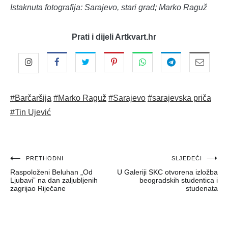
Istaknuta fotografija: Sarajevo, stari grad; Marko Raguž
Prati i dijeli Artkvart.hr
#Barčaršija
#Marko Raguž
#Sarajevo
#sarajevska priča
#Tin Ujević
Navigacija
PRETHODNI
SLJEDEĆI
Raspoloženi Beluhan „Od
U Galeriji SKC otvorena izložba
objava
Ljubavi” na dan zaljubljenih
beogradskih studentica i
zagrijao Riječane
studenata