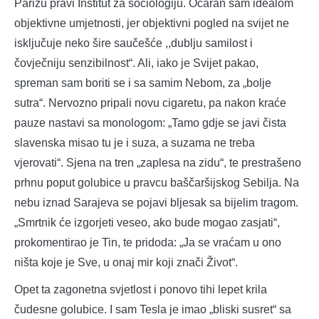
Parizu pravi Institut za sociologiju. Očaran sam idealom
objektivne umjetnosti, jer objektivni pogled na svijet ne
isključuje neko šire saučešće ,,dublju samilost i
čovječniju senzibilnost“. Ali, iako je Svijet pakao,
spreman sam boriti se i sa samim Nebom, za „bolje
sutra“. Nervozno pripali novu cigaretu, pa nakon kraće
pauze nastavi sa monologom: „Tamo gdje se javi čista
slavenska misao tu je i suza, a suzama ne treba
vjerovati“. Sjena na tren „zaplesa na zidu“, te prestrašeno
prhnu poput golubice u pravcu baščaršijskog Sebilja. Na
nebu iznad Sarajeva se pojavi bljesak sa bijelim tragom.
„Smrtnik će izgorjeti veseo, ako bude mogao zasjati“,
prokomentirao je Tin, te pridoda: „Ja se vraćam u ono
ništa koje je Sve, u onaj mir koji znači Život“.
Opet ta zagonetna svjetlost i ponovo tihi lepet krila
čudesne golubice. I sam Tesla je imao „bliski susret“ sa