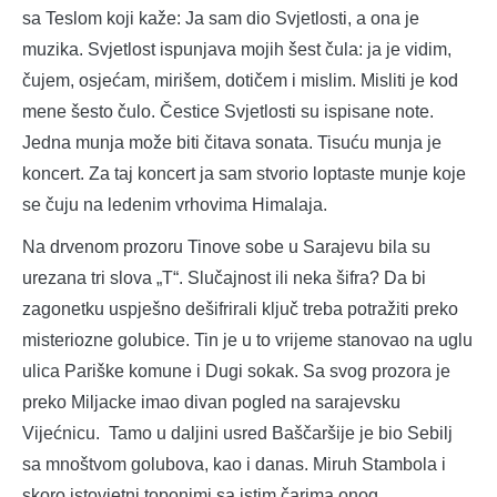
sa Teslom koji kaže: Ja sam dio Svjetlosti, a ona je
muzika. Svjetlost ispunjava mojih šest čula: ja je vidim,
čujem, osjećam, mirišem, dotičem i mislim. Misliti je kod
mene šesto čulo. Čestice Svjetlosti su ispisane note.
Jedna munja može biti čitava sonata. Tisuću munja je
koncert. Za taj koncert ja sam stvorio loptaste munje koje
se čuju na ledenim vrhovima Himalaja.
Na drvenom prozoru Tinove sobe u Sarajevu bila su
urezana tri slova „T“. Slučajnost ili neka šifra? Da bi
zagonetku uspješno dešifrirali ključ treba potražiti preko
misteriozne golubice. Tin je u to vrijeme stanovao na uglu
ulica Pariške komune i Dugi sokak. Sa svog prozora je
preko Miljacke imao divan pogled na sarajevsku
Vijećnicu. Tamo u daljini usred Baščaršije je bio Sebilj
sa mnoštvom golubova, kao i danas. Miruh Stambola i
skoro istovjetni toponimi sa istim čarima onog