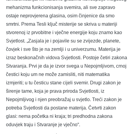
mehanizma funkcionisanja svemira, ali sve zapravo
ostaje neprovjerena glasina, osim činjenice da smo
smrtni. Prema Tesli ključ misterije se skriva u materiji
stvorenoj iz prvobitne i vječne energije koju znamo kao
Svjetlost. „Zasjala je i pojavile su se zvijezde, planete,
čovjek i sve što je na zemlji i u univerzumu. Materija je
izraz beskonačnih vidova Svjetlosti. Postoje četiri zakona
Stvaranja. Prvi je da je izvor svega u Nepojmljivom, crnoj
čestici koju um ne može zamisliti, niti matematika
izmjeriti; u tu česticu stane cijeli svemir. Drugi zakon je
širenje tame, koja je prava priroda Svjetlosti, iz
Nepojmljivog i njen preobražaj u svjetlo. Treći zakon je
potreba Svjetlosti da postane materija. Četvrti zakon
glasi: nema početka ni kraja; tri predhodna zakona
oduvjek traju i Stvaranje je vječno“.