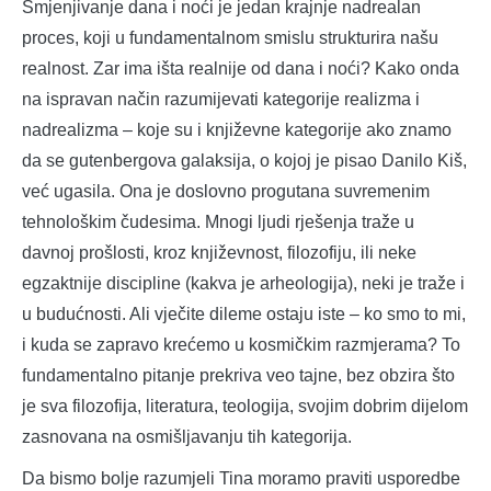
Smjenjivanje dana i noći je jedan krajnje nadrealan
proces, koji u fundamentalnom smislu strukturira našu
realnost. Zar ima išta realnije od dana i noći? Kako onda
na ispravan način razumijevati kategorije realizma i
nadrealizma – koje su i književne kategorije ako znamo
da se gutenbergova galaksija, o kojoj je pisao Danilo Kiš,
već ugasila. Ona je doslovno progutana suvremenim
tehnološkim čudesima. Mnogi ljudi rješenja traže u
davnoj prošlosti, kroz književnost, filozofiju, ili neke
egzaktnije discipline (kakva je arheologija), neki je traže i
u budućnosti. Ali vječite dileme ostaju iste – ko smo to mi,
i kuda se zapravo krećemo u kosmičkim razmjerama? To
fundamentalno pitanje prekriva veo tajne, bez obzira što
je sva filozofija, literatura, teologija, svojim dobrim dijelom
zasnovana na osmišljavanju tih kategorija.
Da bismo bolje razumjeli Tina moramo praviti usporedbe