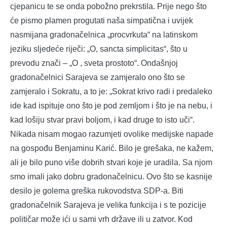
cjepanicu te se onda pobožno prekrstila. Prije nego što
će pismo plamen progutati naša simpatična i uvijek
nasmijana gradonačelnica „procvrkuta“ na latinskom
jeziku sljedeće riječi: „O, sancta simplicitas“, što u
prevodu znači – „O , sveta prostoto“. Ondašnjoj
gradonačelnici Sarajeva se zamjeralo ono što se
zamjeralo i Sokratu, a to je: „Sokrat krivo radi i predaleko
ide kad ispituje ono što je pod zemljom i što je na nebu, i
kad lošiju stvar pravi boljom, i kad druge to isto uči“.
Nikada nisam mogao razumjeti ovolike medijske napade
na gospođu Benjaminu Karić. Bilo je grešaka, ne kažem,
ali je bilo puno više dobrih stvari koje je uradila. Sa njom
smo imali jako dobru gradonačelnicu. Ovo što se kasnije
desilo je golema greška rukovodstva SDP-a. Biti
gradonačelnik Sarajeva je velika funkcija i s te pozicije
političar može ići u sami vrh države ili u zatvor. Kod