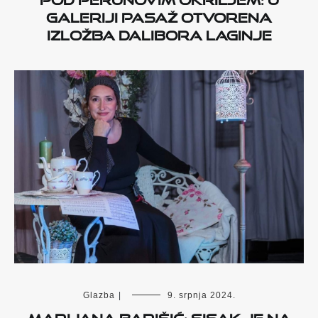
Galeriji Pasaž otvorena
izložba Dalibora Laginje
Glazba
|
9. srpnja 2024.
Marijana Barišić: Sisak je na