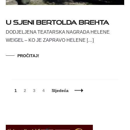
U sjeni Bertolda Brehta
DODJELJENA TEATARSKA NAGRADA HELENE
WEIGEL – KO JE ZAPRAVO HELENE […]
PROČITAJ!
Posts
Page
Page
Page
Page
1
2
3
4
Sljedeća
Navigation