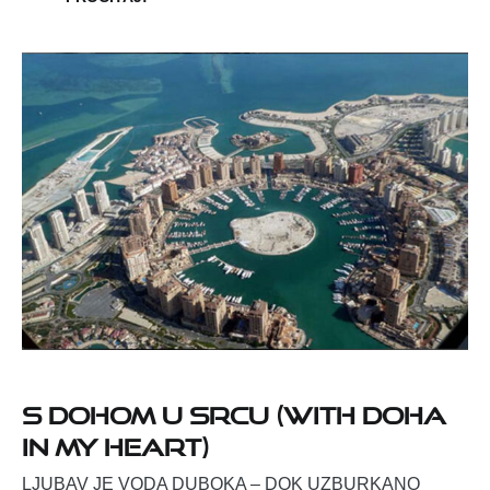
S Dohom u srcu (With Doha
in my Heart)
LJUBAV JE VODA DUBOKA – DOK UZBURKANO