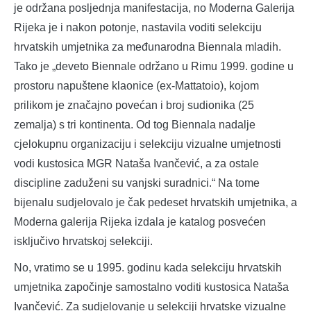
je održana posljednja manifestacija, no Moderna Galerija
Rijeka je i nakon potonje, nastavila voditi selekciju
hrvatskih umjetnika za međunarodna Biennala mladih.
Tako je „deveto Biennale održano u Rimu 1999. godine u
prostoru napuštene klaonice (ex-Mattatoio), kojom
prilikom je značajno povećan i broj sudionika (25
zemalja) s tri kontinenta. Od tog Biennala nadalje
cjelokupnu organizaciju i selekciju vizualne umjetnosti
vodi kustosica MGR Nataša Ivančević, a za ostale
discipline zaduženi su vanjski suradnici.“ Na tome
bijenalu sudjelovalo je čak pedeset hrvatskih umjetnika, a
Moderna galerija Rijeka izdala je katalog posvećen
isključivo hrvatskoj selekciji.
No, vratimo se u 1995. godinu kada selekciju hrvatskih
umjetnika započinje samostalno voditi kustosica Nataša
Ivančević. Za sudjelovanje u selekciji hrvatske vizualne