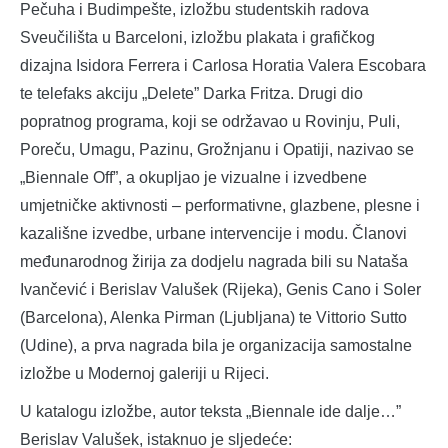
Pečuha i Budimpešte, izložbu studentskih radova
Sveučilišta u Barceloni, izložbu plakata i grafičkog
dizajna Isidora Ferrera i Carlosa Horatia Valera Escobara
te telefaks akciju „Delete” Darka Fritza. Drugi dio
popratnog programa, koji se održavao u Rovinju, Puli,
Poreču, Umagu, Pazinu, Grožnjanu i Opatiji, nazivao se
„Biennale Off”, a okupljao je vizualne i izvedbene
umjetničke aktivnosti – performativne, glazbene, plesne i
kazališne izvedbe, urbane intervencije i modu. Članovi
međunarodnog žirija za dodjelu nagrada bili su Nataša
Ivančević i Berislav Valušek (Rijeka), Genis Cano i Soler
(Barcelona), Alenka Pirman (Ljubljana) te Vittorio Sutto
(Udine), a prva nagrada bila je organizacija samostalne
izložbe u Modernoj galeriji u Rijeci.
U katalogu izložbe, autor teksta „Biennale ide dalje…”
Berislav Valušek, istaknuo je sljedeće: