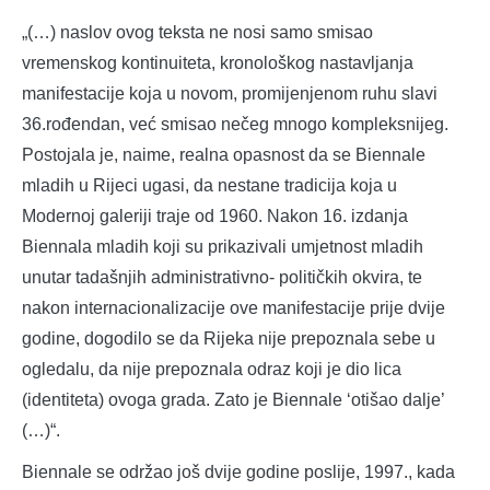
„(…) naslov ovog teksta ne nosi samo smisao
vremenskog kontinuiteta, kronološkog nastavljanja
manifestacije koja u novom, promijenjenom ruhu slavi
36.rođendan, već smisao nečeg mnogo kompleksnijeg.
Postojala je, naime, realna opasnost da se Biennale
mladih u Rijeci ugasi, da nestane tradicija koja u
Modernoj galeriji traje od 1960. Nakon 16. izdanja
Biennala mladih koji su prikazivali umjetnost mladih
unutar tadašnjih administrativno- političkih okvira, te
nakon internacionalizacije ove manifestacije prije dvije
godine, dogodilo se da Rijeka nije prepoznala sebe u
ogledalu, da nije prepoznala odraz koji je dio lica
(identiteta) ovoga grada. Zato je Biennale ‘otišao dalje’
(…)“.
Biennale se održao još dvije godine poslije, 1997., kada