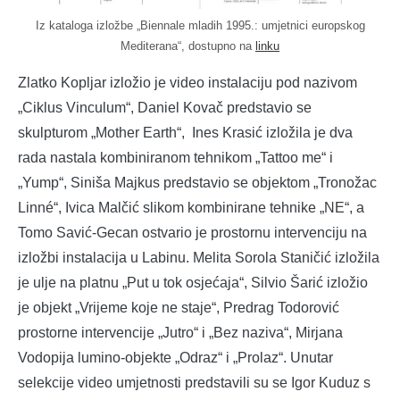
Iz kataloga izložbe „Biennale mladih 1995.: umjetnici europskog
Mediterana“, dostupno na
linku
Zlatko Kopljar izložio je video instalaciju pod nazivom
„Ciklus Vinculum“, Daniel Kovač predstavio se
skulpturom „Mother Earth“, Ines Krasić izložila je dva
rada nastala kombiniranom tehnikom „Tattoo me“ i
„Yump“, Siniša Majkus predstavio se objektom „Tronožac
Linné“, Ivica Malčić slikom kombinirane tehnike „NE“, a
Tomo Savić-Gecan ostvario je prostornu intervenciju na
izložbi instalacija u Labinu. Melita Sorola Staničić izložila
je ulje na platnu „Put u tok osjećaja“, Silvio Šarić izložio
je objekt „Vrijeme koje ne staje“, Predrag Todorović
prostorne intervencije „Jutro“ i „Bez naziva“, Mirjana
Vodopija lumino-objekte „Odraz“ i „Prolaz“. Unutar
selekcije video umjetnosti predstavili su se Igor Kuduz s