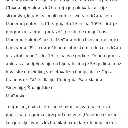
Glavna bijenalna izložba, koja je pokrivala sekcije
slikarstva, kiparstva, multimedije i videa održana je u
Modernoj galeriji od 1. srpnja do 15. rujna 1995., dok je
program u Labinu, „prelazeći prostorne mogućnosti
Moderne galerije”, uz „II. Međunarodnu likovnu radionicu
Lamparna ‘95.” u napuštenom labinskom rudniku, održan
u razdoblju od 1. do 15. rujna iste godine. Dobna granica
autora za sudjelovanje na bijenalu bila je 35 godina, a uz
hrvatske umjetnike, sudjelovali su i umjetnici iz Cipra,
Francuske, Grčke, Italije, Portugala, San Marina,
Slovenije, Španjolske i
Mađarske.
Te godine, osim bijenalne izložbe, ostvarena su dva
popratna programa, prvi pod nazivom „Posebne izložbe”,
koji je uključivao izložbu mladih mađarskih umjetnika iz