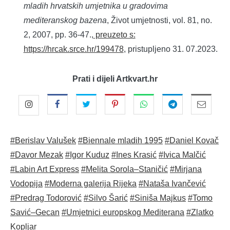
mladih hrvatskih umjetnika u gradovima
mediteranskog bazena
, Život umjetnosti, vol. 81, no.
2, 2007, pp. 36-47.,
preuzeto s:
https://hrcak.srce.hr/199478
, pristupljeno 31. 07.2023.
Prati i dijeli Artkvart.hr
#Berislav Valušek
#Biennale mladih 1995
#Daniel Kovač
#Davor Mezak
#Igor Kuduz
#Ines Krasić
#Ivica Malčić
#Labin Art Express
#Melita Sorola–Staničić
#Mirjana
Vodopija
#Moderna galerija Rijeka
#Nataša Ivančević
#Predrag Todorović
#Silvo Šarić
#Siniša Majkus
#Tomo
Savić–Gecan
#Umjetnici europskog Mediterana
#Zlatko
Kopljar