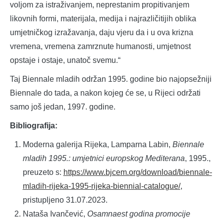
voljom za istraživanjem, neprestanim propitivanjem
likovnih formi, materijala, medija i najrazličitijih oblika
umjetničkog izražavanja, daju vjeru da i u ova krizna
vremena, vremena zamrznute humanosti, umjetnost
opstaje i ostaje, unatoč svemu.“
Taj Biennale mladih održan 1995. godine bio najopsežniji
Biennale do tada, a nakon kojeg će se, u Rijeci održati
samo još jedan, 1997. godine.
Bibliografija:
Moderna galerija Rijeka, Lamparna Labin,
Biennale
mladih 1995.: umjetnici europskog Mediterana
, 1995.,
preuzeto s:
https://www.bjcem.org/download/biennale-
mladih-rijeka-1995-rijeka-biennial-catalogue/
,
pristupljeno 31.07.2023.
Nataša Ivančević,
Osamnaest godina promocije