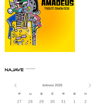
NAJAVE
kolovoz 2026
Kalendar
P
U
S
Č
P
S
N
od
0
0
0
0
0
0
0
27
28
29
30
31
1
2