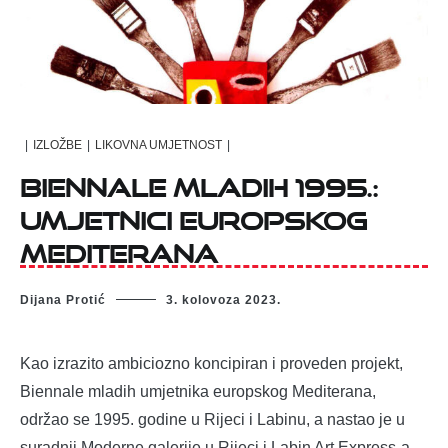
|
IZLOŽBE
|
LIKOVNA UMJETNOST
|
Biennale mladih 1995.:
umjetnici europskog
Mediterana
Dijana Protić
3. kolovoza 2023.
Kao izrazito ambiciozno koncipiran i proveden projekt,
Biennale mladih umjetnika europskog Mediterana,
održao se 1995. godine u Rijeci i Labinu, a nastao je u
suradnji Moderne galerije u Rijeci i Labin Art Express-a.