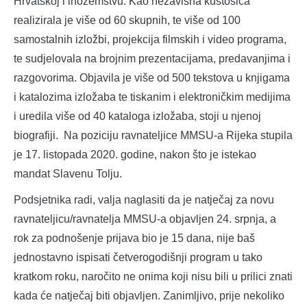
Hrvatskoj i inozemstvu. Kao nezavisna kustosica
realizirala je više od 60 skupnih, te više od 100
samostalnih izložbi, projekcija filmskih i video programa,
te sudjelovala na brojnim prezentacijama, predavanjima i
razgovorima. Objavila je više od 500 tekstova u knjigama
i katalozima izložaba te tiskanim i elektroničkim medijima
i uredila više od 40 kataloga izložaba, stoji u njenoj
biografiji. Na poziciju ravnateljice MMSU-a Rijeka stupila
je 17. listopada 2020. godine, nakon što je istekao
mandat Slavenu Tolju.
Podsjetnika radi, valja naglasiti da je natječaj za novu
ravnateljicu/ravnatelja MMSU-a objavljen 24. srpnja, a
rok za podnošenje prijava bio je 15 dana, nije baš
jednostavno ispisati četverogodišnji program u tako
kratkom roku, naročito ne onima koji nisu bili u prilici znati
kada će natječaj biti objavljen. Zanimljivo, prije nekoliko