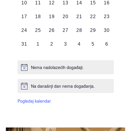
0
0
0
0
0
0
0
10
11
12
13
14
15
16
DOGAĐAJI,
DOGAĐAJI,
DOGAĐAJI,
DOGAĐAJI,
DOGAĐAJI,
DOGAĐAJI,
DOGAĐAJI
0
0
0
0
0
0
0
17
18
19
20
21
22
23
DOGAĐAJI,
DOGAĐAJI,
DOGAĐAJI,
DOGAĐAJI,
DOGAĐAJI,
DOGAĐAJI,
DOGAĐAJI
0
0
0
0
0
0
0
24
25
26
27
28
29
30
DOGAĐAJI,
DOGAĐAJI,
DOGAĐAJI,
DOGAĐAJI,
DOGAĐAJI,
DOGAĐAJI,
DOGAĐAJI
0
0
0
0
0
0
0
31
1
2
3
4
5
6
DOGAĐAJI,
DOGAĐAJI,
DOGAĐAJI,
DOGAĐAJI,
DOGAĐAJI,
DOGAĐAJI,
DOGAĐAJI
Nema nadolazećih događaji.
Na današnji dan nema događanja.
Pogledaj kalendar