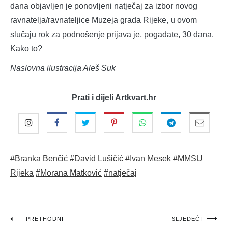
dana objavljen je ponovljeni natječaj za izbor novog
ravnatelja/ravnateljice Muzeja grada Rijeke, u ovom
slučaju rok za podnošenje prijava je, pogađate, 30 dana.
Kako to?
Naslovna ilustracija Aleš Suk
Prati i dijeli Artkvart.hr
#Branka Benčić
#David Lušičić
#Ivan Mesek
#MMSU
Rijeka
#Morana Matković
#natječaj
Navigacija
PRETHODNI
SLJEDEĆI