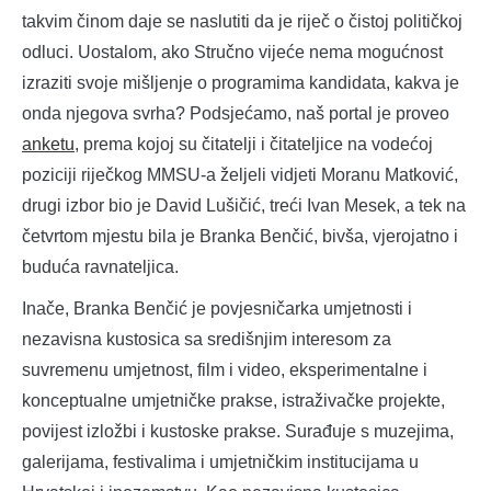
takvim činom daje se naslutiti da je riječ o čistoj političkoj
odluci. Uostalom, ako Stručno vijeće nema mogućnost
izraziti svoje mišljenje o programima kandidata, kakva je
onda njegova svrha? Podsjećamo, naš portal je proveo
anketu
, prema kojoj su čitatelji i čitateljice na vodećoj
poziciji riječkog MMSU-a željeli vidjeti Moranu Matković,
drugi izbor bio je David Lušičić, treći Ivan Mesek, a tek na
četvrtom mjestu bila je Branka Benčić, bivša, vjerojatno i
buduća ravnateljica.
Inače, Branka Benčić je povjesničarka umjetnosti i
nezavisna kustosica sa središnjim interesom za
suvremenu umjetnost, film i video, eksperimentalne i
konceptualne umjetničke prakse, istraživačke projekte,
povijest izložbi i kustoske prakse. Surađuje s muzejima,
galerijama, festivalima i umjetničkim institucijama u