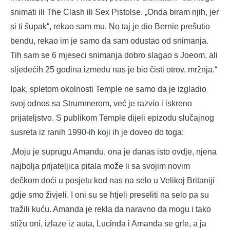
snimati ili The Clash ili Sex Pistolse. „Onda biram njih, jer
si ti šupak“, rekao sam mu. No taj je dio Bernie prešutio
bendu, rekao im je samo da sam odustao od snimanja.
Tih sam se 6 mjeseci snimanja dobro slagao s Joeom, ali
sljedećih 25 godina između nas je bio čisti otrov, mržnja.“
Ipak, spletom okolnosti Temple ne samo da je izgladio
svoj odnos sa Strummerom, već je razvio i iskreno
prijateljstvo. S publikom Temple dijeli epizodu slučajnog
susreta iz ranih 1990-ih koji ih je doveo do toga:
„Moju je suprugu Amandu, ona je danas isto ovdje, njena
najbolja prijateljica pitala može li sa svojim novim
dečkom doći u posjetu kod nas na selo u Velikoj Britaniji
gdje smo živjeli. I oni su se htjeli preseliti na selo pa su
tražili kuću. Amanda je rekla da naravno da mogu i tako
stižu oni, izlaze iz auta, Lucinda i Amanda se grle, a ja