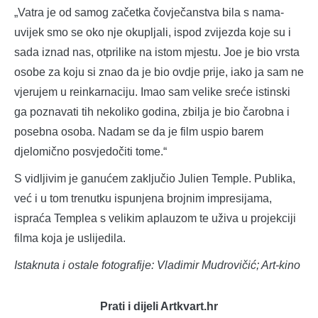
„Vatra je od samog začetka čovječanstva bila s nama-
uvijek smo se oko nje okupljali, ispod zvijezda koje su i
sada iznad nas, otprilike na istom mjestu. Joe je bio vrsta
osobe za koju si znao da je bio ovdje prije, iako ja sam ne
vjerujem u reinkarnaciju. Imao sam velike sreće istinski
ga poznavati tih nekoliko godina, zbilja je bio čarobna i
posebna osoba. Nadam se da je film uspio barem
djelomično posvjedočiti tome.“
S vidljivim je ganućem zaključio Julien Temple. Publika,
već i u tom trenutku ispunjena brojnim impresijama,
ispraća Templea s velikim aplauzom te uživa u projekciji
filma koja je uslijedila.
Istaknuta i ostale fotografije: Vladimir Mudrovičić; Art-kino
Prati i dijeli Artkvart.hr