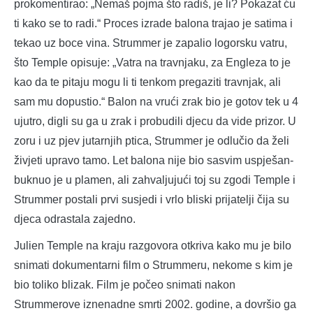
prokomentirao: „Nemaš pojma što radiš, je li? Pokazat ću
ti kako se to radi.“ Proces izrade balona trajao je satima i
tekao uz boce vina. Strummer je zapalio logorsku vatru,
što Temple opisuje: „Vatra na travnjaku, za Engleza to je
kao da te pitaju mogu li ti tenkom pregaziti travnjak, ali
sam mu dopustio.“ Balon na vrući zrak bio je gotov tek u 4
ujutro, digli su ga u zrak i probudili djecu da vide prizor. U
zoru i uz pjev jutarnjih ptica, Strummer je odlučio da želi
živjeti upravo tamo. Let balona nije bio sasvim uspješan-
buknuo je u plamen, ali zahvaljujući toj su zgodi Temple i
Strummer postali prvi susjedi i vrlo bliski prijatelji čija su
djeca odrastala zajedno.
Julien Temple na kraju razgovora otkriva kako mu je bilo
snimati dokumentarni film o Strummeru, nekome s kim je
bio toliko blizak. Film je počeo snimati nakon
Strummerove iznenadne smrti 2002. godine, a dovršio ga