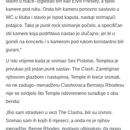
stavio u hlače- izgledao bih kao Elvis Presley, a tijelo
kamere pod ruku. Onda bih kameru ponovno sastavio u
WC-u kluba i stavio je ispod kaputa, nastup snimajući
potajice. Tako je
punk
rock snimanje počelo, a specifičan
stil kamere koja podrhtava nastao je slučajno- jer bi u
gomili na koncertu i s kamerom pod rukom konstantno bili
gurani.“
U isto vrijeme kada je snimao Sex Pistolse, Templea je
privukao još jedan
punk
sastav- The Clash. Zaintrigiran
njihovom glazbom i nastupima, Temple ih kreće snimati,
no ne zadugo- menadžeru Clashovaca Bernieju Rhodesu
nije se svidjelo što Temple istovremeno surađuje s oba
benda:
„Bio sam strastven u vezi The Clasha, bili su izvrsni.
Snimao sam ih kojih 6 mjeseci, a onda mi je njihov
menadžer, Bernie Rhodes, postavio ultimatum- da mogu