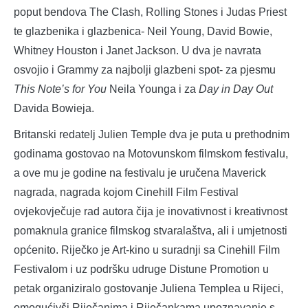
poput bendova The Clash, Rolling Stones i Judas Priest
te glazbenika i glazbenica- Neil Young, David Bowie,
Whitney Houston i Janet Jackson. U dva je navrata
osvojio i Grammy za najbolji glazbeni spot- za pjesmu
This Note’s for You
Neila Younga i za
Day in Day Out
Davida Bowieja.
Britanski redatelj Julien Temple dva je puta u prethodnim
godinama gostovao na Motovunskom filmskom festivalu,
a ove mu je godine na festivalu je uručena Maverick
nagrada, nagrada kojom Cinehill Film Festival
ovjekovječuje rad autora čija je inovativnost i kreativnost
pomaknula granice filmskog stvaralaštva, ali i umjetnosti
općenito. Riječko je Art-kino u suradnji sa Cinehill Film
Festivalom i uz podršku udruge Distune Promotion u
petak organiziralo gostovanje Juliena Templea u Rijeci,
omogućivši Riječanima i Riječankama upoznavanje s