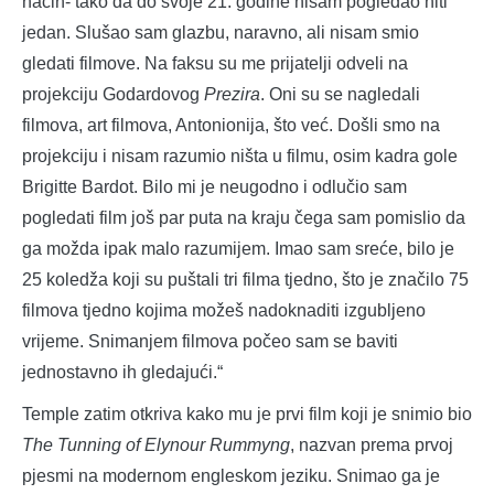
način- tako da do svoje 21. godine nisam pogledao niti
jedan. Slušao sam glazbu, naravno, ali nisam smio
gledati filmove. Na faksu su me prijatelji odveli na
projekciju Godardovog
Prezira
. Oni su se nagledali
filmova, art filmova, Antonionija, što već. Došli smo na
projekciju i nisam razumio ništa u filmu, osim kadra gole
Brigitte Bardot. Bilo mi je neugodno i odlučio sam
pogledati film još par puta na kraju čega sam pomislio da
ga možda ipak malo razumijem. Imao sam sreće, bilo je
25 koledža koji su puštali tri filma tjedno, što je značilo 75
filmova tjedno kojima možeš nadoknaditi izgubljeno
vrijeme. Snimanjem filmova počeo sam se baviti
jednostavno ih gledajući.“
Temple zatim otkriva kako mu je prvi film koji je snimio bio
The Tunning of Elynour Rummyng
, nazvan prema prvoj
pjesmi na modernom engleskom jeziku. Snimao ga je