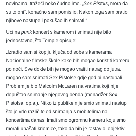
novinama, tražeći neko čudno ime. „
Sex Pistols
, mora da
su to oni“, konačno sam pomislio. Nakon toga sam pratio
njihove nastupe i pokušao ih snimati.“
Ući na
punk
koncert s kamerom i snimati nije bilo
jednostavno, što Temple opisuje:
„Izradio sam si kopiju ključa od sobe s kamerama
Nacionalne filmske škole kako bih mogao koristiti kameru
po noći. Sve dokle bih je mogao vratiti natrag do jutra,
mogao sam snimati Sex Pistolse gdje god bi nastupali.
Problem je bio Malcolm McLaren na vratima koji nije
dopuštao snimanje njegovog benda (menadžer Sex
Pistolsa, op.a.). Nitko iz publike nije smio snimati nastup
što je vrlo različito od snimanja s mobitelima na
koncertima danas. Imali smo ogromnu kameru koju smo
morali unašati kriomice, tako da bih je rastavio, objektiv