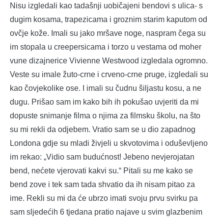
Nisu izgledali kao tadašnji uobičajeni bendovi s ulica- s
dugim kosama, trapezicama i groznim starim kaputom od
ovčje kože. Imali su jako mršave noge, naspram čega su
im stopala u creepersicama i torzo u vestama od moher
vune dizajnerice Vivienne Westwood izgledala ogromno.
Veste su imale žuto-crne i crveno-crne pruge, izgledali su
kao čovjekolike ose. I imali su čudnu šiljastu kosu, a ne
dugu. Prišao sam im kako bih ih pokušao uvjeriti da mi
dopuste snimanje filma o njima za filmsku školu, na što
su mi rekli da odjebem. Vratio sam se u dio zapadnog
Londona gdje su mladi živjeli u skvotovima i oduševljeno
im rekao: „Vidio sam budućnost! Jebeno nevjerojatan
bend, nećete vjerovati kakvi su.“ Pitali su me kako se
bend zove i tek sam tada shvatio da ih nisam pitao za
ime. Rekli su mi da će ubrzo imati svoju prvu svirku pa
sam sljedećih 6 tjedana pratio najave u svim glazbenim