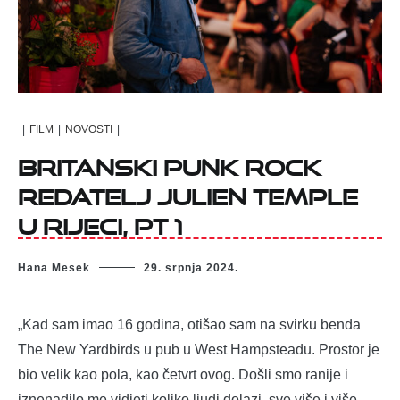
|
FILM
|
NOVOSTI
|
Britanski punk rock
redatelj Julien Temple
u Rijeci, pt 1
Hana Mesek
29. srpnja 2024.
„Kad sam imao 16 godina, otišao sam na svirku benda
The New Yardbirds u pub u West Hampsteadu. Prostor je
bio velik kao pola, kao četvrt ovog. Došli smo ranije i
iznenadilo me vidjeti koliko ljudi dolazi, sve više i više.