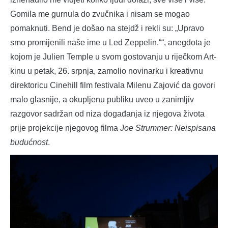
Gomila me gurnula do zvučnika i nisam se mogao
pomaknuti. Bend je došao na stejdž i rekli su: „Upravo
smo promijenili naše ime u Led Zeppelin.““, anegdota je
kojom je Julien Temple u svom gostovanju u riječkom Art-
kinu u petak, 26. srpnja, zamolio novinarku i kreativnu
direktoricu Cinehill film festivala Milenu Zajović da govori
malo glasnije, a okupljenu publiku uveo u zanimljiv
razgovor sadržan od niza događanja iz njegova života
prije projekcije njegovog filma
Joe Strummer: Neispisana
budućnost
.