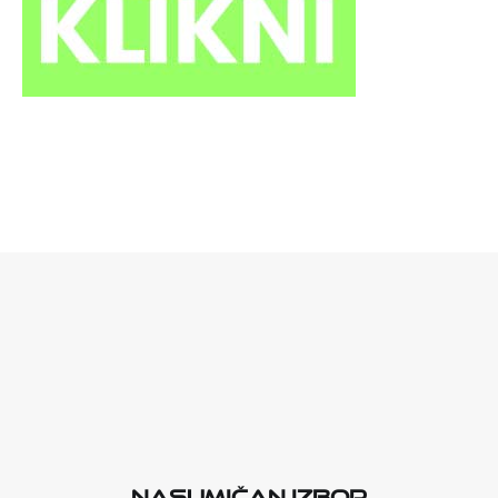
Nasumičan izbor