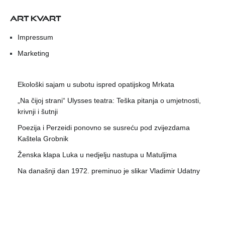
ART KVART
Impressum
Marketing
Ekološki sajam u subotu ispred opatijskog Mrkata
„Na čijoj strani“ Ulysses teatra: Teška pitanja o umjetnosti,
krivnji i šutnji
Poezija i Perzeidi ponovno se susreću pod zvijezdama
Kaštela Grobnik
Ženska klapa Luka u nedjelju nastupa u Matuljima
Na današnji dan 1972. preminuo je slikar Vladimir Udatny