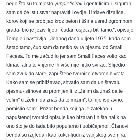
nego što su to mjesto
yuppieficirali
i gentrificirali- siguran
sam da će istu stvar napraviti i ovdje. Hrđave dizalice,
korov koji se probijao kroz beton i tišina usred ogromnom
grada- bio je jeziv, lijep i čudan osjećaj biti tamo.“, opisuje
Temple i nastavlja: „Jednog dana u ljeto 1975. kada sam
šetao tamo, čuo sam da netko svira pjesmu od Small
Facesa. To me začudilo jer sam Small Faces volio kao
klinac, ali u to vrijeme ih više nije nitko svirao. Slijedio
sam zvuk do stare, zapuštene tvornice otvorenih vrata.
Kako sam se približavao, shvatio sam da uništavaju
pjesmu- stihove su promijenili iz „želim da znaš da te
volim“ u „želim da znaš da te mrzim“, to nije ispravno,
pomislio sam“. Prizor benda koji ga je zatekao u
napuštenoj tvornici opisuje kao bizaran i ništa nalik na
ono što je do tada bilo popularno i uobičajeno: „Članovi
benda su izgledali kao kukci-ljudi iz vanjskog svemira.