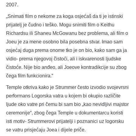
2007.
„Snimati film o nekome za koga osjećaš da ti je istinski
prijatelj je čudno i teško. Mogu snimiti film o Keithu
Richardsu ili Shaneu McGowanu bez problema, ali film o
Joeu je za mene osobno bila posebna stvar. Imao sam
osjećaj duga prema onome tko je on bio, kako sam ga ja
vidio- prema njegovoj čistoći, ali i iskvarenosti ljudske
čistoće. Nije bio anđeo, ali Joeove kontradikcije su zbog
čega film funkcionira.“
Temple otkriva kako je Strummer često izvodio svojevrsni
performans Logorska vatra u kojem bi okupio različite
ljude oko vatre pri čemu bi sam bio „kao nevidljivi majstor
ceremonije“, zbog čega Temple u dokumentarcu koristi
isti motiv- Strummerovi prijatelji i poznanici uz logorsku
se vatru prisjećaju Joea i dijele priče.