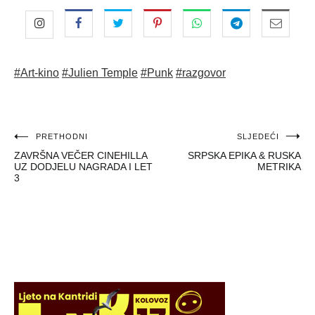
#Art-kino
#Julien Temple
#Punk
#razgovor
Navigacija
PRETHODNI
SLJEDEĆI
ZAVRŠNA VEČER CINEHILLA
SRPSKA EPIKA & RUSKA
objava
UZ DODJELU NAGRADA I LET
METRIKA
3