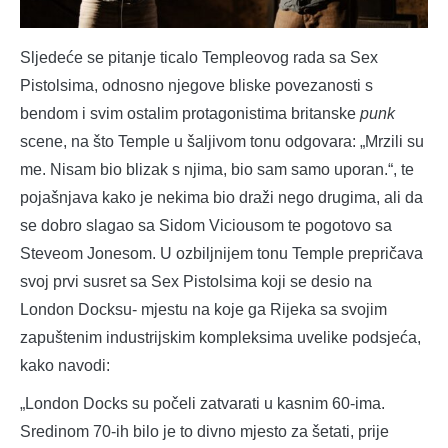
Sljedeće se pitanje ticalo Templeovog rada sa Sex
Pistolsima, odnosno njegove bliske povezanosti s
bendom i svim ostalim protagonistima britanske
punk
scene, na što Temple u šaljivom tonu odgovara: „Mrzili su
me. Nisam bio blizak s njima, bio sam samo uporan.“, te
pojašnjava kako je nekima bio draži nego drugima, ali da
se dobro slagao sa Sidom Viciousom te pogotovo sa
Steveom Jonesom. U ozbiljnijem tonu Temple prepričava
svoj prvi susret sa Sex Pistolsima koji se desio na
London Docksu- mjestu na koje ga Rijeka sa svojim
zapuštenim industrijskim kompleksima uvelike podsjeća,
kako navodi:
„London Docks su počeli zatvarati u kasnim 60-ima.
Sredinom 70-ih bilo je to divno mjesto za šetati, prije