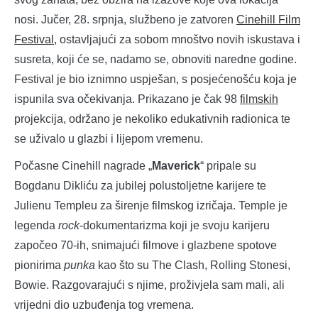
nosi. Jučer, 28. srpnja, službeno je zatvoren
Cinehill Film
Festival
, ostavljajući za sobom mnoštvo novih iskustava i
susreta, koji će se, nadamo se, obnoviti naredne godine.
Festival je bio iznimno uspješan, s posjećenošću koja je
ispunila sva očekivanja. Prikazano je čak 98
filmskih
projekcija, održano je nekoliko edukativnih radionica te
se uživalo u glazbi i lijepom vremenu.
Počasne Cinehill nagrade „
Maverick
“ pripale su
Bogdanu Dikliću za jubilej polustoljetne karijere te
Julienu Templeu za širenje filmskog izričaja. Temple je
legenda
rock
-dokumentarizma koji je svoju karijeru
započeo 70-ih, snimajući filmove i glazbene spotove
pionirima
punka
kao što su The Clash, Rolling Stonesi,
Bowie. Razgovarajući s njime, proživjela sam mali, ali
vrijedni dio uzbuđenja tog vremena.