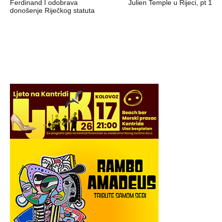
objava
Ferdinand I odobrava
Julien Temple u Rijeci, pt 1
donošenje Riječkog statuta