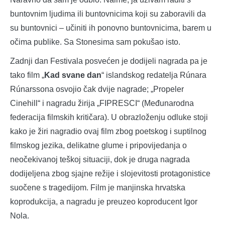
buntovnim ljudima ili buntovnicima koji su zaboravili da
su buntovnici – učiniti ih ponovno buntovnicima, barem u
očima publike. Sa Stonesima sam pokušao isto.
Zadnji dan Festivala posvećen je dodijeli nagrada pa je
tako film „
Kad svane dan
“ islandskog redatelja Rúnara
Rúnarssona osvojio čak dvije nagrade; „Propeler
Cinehill“ i nagradu žirija „FIPRESCI“ (Međunarodna
federacija filmskih kritičara). U obrazloženju odluke stoji
kako je žiri nagradio ovaj film zbog poetskog i suptilnog
filmskog jezika, delikatne glume i pripovijedanja o
neočekivanoj teškoj situaciji, dok je druga nagrada
dodijeljena zbog sjajne režije i slojevitosti protagonistice
suočene s tragedijom. Film je manjinska hrvatska
koprodukcija, a nagradu je preuzeo koproducent Igor
Nola.