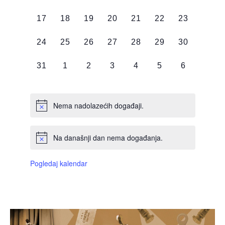
DOGAĐAJI,
DOGAĐAJI,
DOGAĐAJI,
DOGAĐAJI,
DOGAĐAJI,
DOGAĐAJI,
DOGAĐAJI
0
0
0
0
0
0
0
17
18
19
20
21
22
23
DOGAĐAJI,
DOGAĐAJI,
DOGAĐAJI,
DOGAĐAJI,
DOGAĐAJI,
DOGAĐAJI,
DOGAĐAJI
0
0
0
0
0
0
0
24
25
26
27
28
29
30
DOGAĐAJI,
DOGAĐAJI,
DOGAĐAJI,
DOGAĐAJI,
DOGAĐAJI,
DOGAĐAJI,
DOGAĐAJI
0
0
0
0
0
0
0
31
1
2
3
4
5
6
DOGAĐAJI,
DOGAĐAJI,
DOGAĐAJI,
DOGAĐAJI,
DOGAĐAJI,
DOGAĐAJI,
DOGAĐAJI
Nema nadolazećih događaji.
Na današnji dan nema događanja.
Pogledaj kalendar