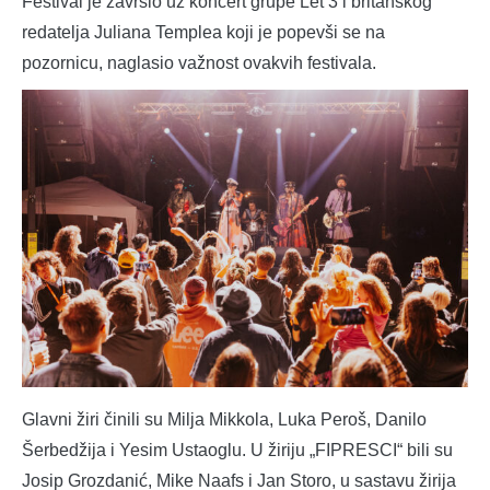
Festival je završio uz koncert grupe Let 3 i britanskog
redatelja Juliana Templea koji je popevši se na
pozornicu, naglasio važnost ovakvih festivala.
Glavni žiri činili su Milja Mikkola, Luka Peroš, Danilo
Šerbedžija i Yesim Ustaoglu. U žiriju „FIPRESCI“ bili su
Josip Grozdanić, Mike Naafs i Jan Storo, u sastavu žirija