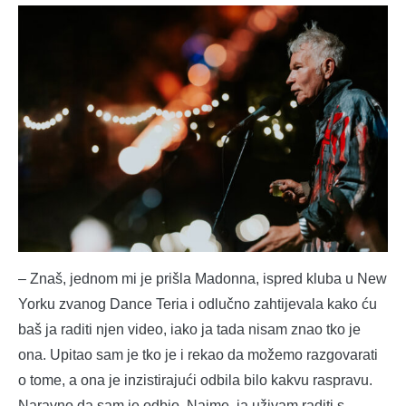
– Znaš, jednom mi je prišla Madonna, ispred kluba u New
Yorku zvanog Dance Teria i odlučno zahtijevala kako ću
baš ja raditi njen video, iako ja tada nisam znao tko je
ona. Upitao sam je tko je i rekao da možemo razgovarati
o tome, a ona je inzistirajući odbila bilo kakvu raspravu.
Naravno da sam je odbio. Naime, ja uživam raditi s