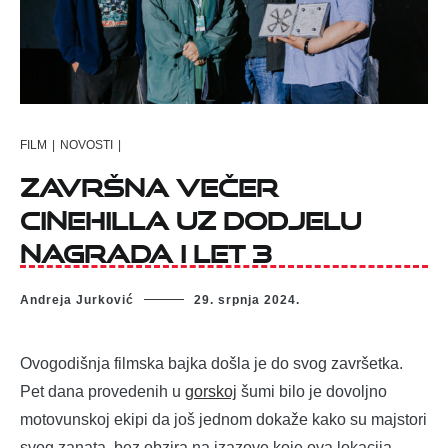
FILM
|
NOVOSTI
|
ZAVRŠNA VEČER
CINEHILLA UZ DODJELU
NAGRADA I LET 3
Andreja Jurković
29. srpnja 2024.
Ovogodišnja filmska bajka došla je do svog završetka.
Pet dana provedenih u
gorskoj
šumi bilo je dovoljno
motovunskoj ekipi da još jednom dokaže kako su majstori
svog zanata, bez obzira na izazove koje ova lokacija