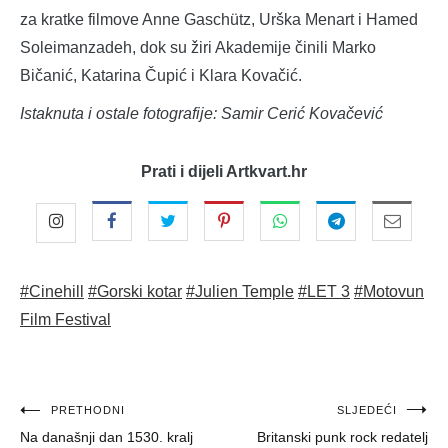
za kratke filmove Anne Gaschütz, Urška Menart i Hamed
Soleimanzadeh, dok su žiri Akademije činili Marko
Bičanić, Katarina Čupić i Klara Kovačić.
Istaknuta i ostale fotografije: Samir Cerić Kovačević
Prati i dijeli Artkvart.hr
#Cinehill
#Gorski kotar
#Julien Temple
#LET 3
#Motovun
Film Festival
Navigacija
PRETHODNI
SLJEDEĆI
Na današnji dan 1530. kralj
Britanski punk rock redatelj