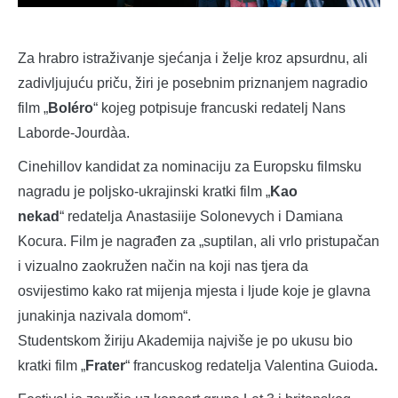
Za hrabro istraživanje sjećanja i želje kroz apsurdnu, ali
zadivljujuću priču, žiri je posebnim priznanjem nagradio
film „
Boléro
“ kojeg potpisuje francuski redatelj Nans
Laborde-Jourdàa.
Cinehillov kandidat za nominaciju za Europsku filmsku
nagradu je poljsko-ukrajinski kratki film „
Kao
nekad
“ redatelja Anastasiije Solonevych i Damiana
Kocura. Film je nagrađen za „suptilan, ali vrlo pristupačan
i vizualno zaokružen način na koji nas tjera da
osvijestimo kako rat mijenja mjesta i ljude koje je glavna
junakinja nazivala domom“.
Studentskom žiriju Akademija najviše je po ukusu bio
kratki film „
Frater
“ francuskog redatelja Valentina Guioda
.