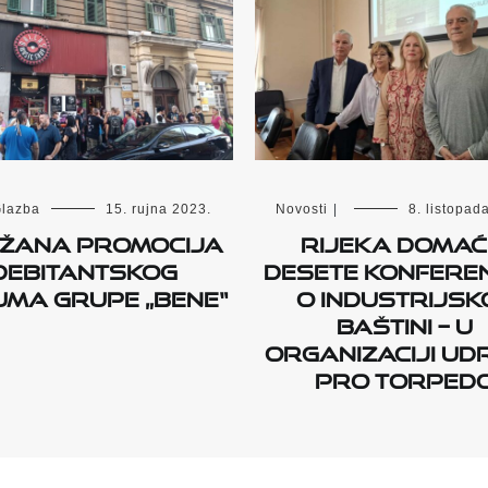
lazba
15. rujna 2023.
Novosti
|
8. listopad
žana promocija
Rijeka domać
debitantskog
desete konferen
ma grupe „Bene“
o industrijsk
baštini – u
organizaciji ud
Pro Torped