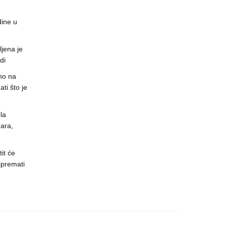
dine u
jena je
di
no na
ti što je
la
ara,
it će
ipremati