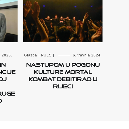
a 2025.
Glazba
|
PULS
|
6. travnja 2024.
in
Nastupom u Pogonu
cije
Kulture Mortal
oj
Kombat debitirao u
Rijeci
ruge
o