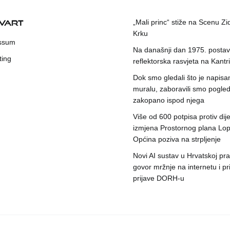
KVART
„Mali princ“ stiže na Scenu Zi
Krku
ssum
Na današnji dan 1975. postavl
ting
reflektorska rasvjeta na Kantri
Dok smo gledali što je napisa
muralu, zaboravili smo pogleda
zakopano ispod njega
Više od 600 potpisa protiv dije
izmjena Prostornog plana Lop
Općina poziva na strpljenje
Novi AI sustav u Hrvatskoj prat
govor mržnje na internetu i pr
prijave DORH-u