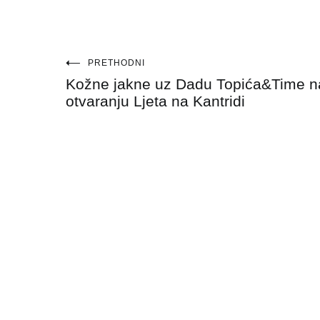
Navigacija
PRETHODNI
Kožne jakne uz Dadu Topića&Time n
objava
otvaranju Ljeta na Kantridi