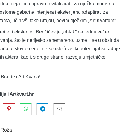
na ideja, bila upravo revitalizirati, za riječku modernu
storne gabarite interijera i eksterijera, adaptirati za
rama, učinivši tako Brajdu, novim riječkim „Art Kvartom”.
erijer i eksterijer, Benčićev je „oblak” na jednu večer
nja, što je nerijetko zanemareno, uzme li se u obzir da
ađaju istovremeno, ne koristeći veliki potencijal suradnje
nih aktera, kao i, s druge strane, razvoju umjetničke
Brajde i Art Kvarta!
dijeli Artkvart.hr
 Roža