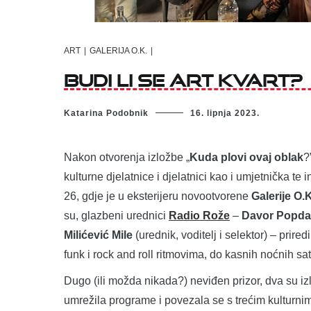
ART
|
GALERIJA O.K.
|
Budi li se Art Kvart?
Katarina Podobnik
16. lipnja 2023.
Nakon otvorenja izložbe „
Kuda plovi ovaj oblak
?
kulturne djelatnice i djelatnici kao i umjetnička te
26, gdje je u eksterijeru novootvorene
Galerije O.K
su, glazbeni urednici
Radio Rože
–
Davor Popda
Milićević Mile
(urednik, voditelj i selektor) – prir
funk i rock and roll ritmovima, do kasnih noćnih sat
Dugo (ili možda nikada?) neviđen prizor, dva su i
umrežila programe i povezala se s trećim kulturni