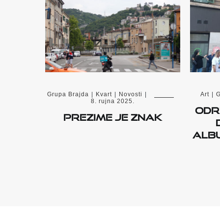
Grupa Brajda
|
Kvart
|
Novosti
|
Art
|
G
8. rujna 2025.
Odr
Prezime je znak
albu