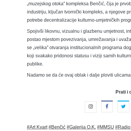
„muzejskog otoka” kompleksa Benčić, čija je prvobit
industriju, ključan tvornički kompleks, a njegove pro
potrebe decentralizacije kulturno-umjetničkih prog
Spojivši likovnu, vizualnu i glazbenu umjetnost, int
postao mjestom povezivanja, umrežavanja i uvažava
se „velika” otvaranja institucionalnih programa dog
koji svakako pridonosi statusu i viziji samih kultur
publike.
Nadamo se da će ovaj oblak i dalje ploviti ulicama 
Prati i 
#Art Kvart
#Benčić
#Galerija O.K.
#MMSU
#Radio