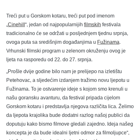
Treći put u Gorskom kotaru, treći put pod imenom
„
Cinehill
“, jedan od najpopularnijih
filmskih
festivala
tradicionalno će se održati u posljednjem tjednu srpnja,
ovoga puta sa središnjim događanjima u
Fužinama
.
Vrhunski filmski program u zelenom okruženju ovog je
ljeta na rasporedu od 22. do 27. srpnja.
„Prošle dvije godine bilo nam je prelijepo na izletištu
Petehovac, a sljedećim izdanjem tražimo novu ljepotu u
Fužinama. To je ostvarenje ideje s kojom smo krenuli u
našu goransku avanturu, da festival pripada cijelom
Gorskom kotaru i predstavlja njegova različita lica. Želimo
da ljepota krajolika bude dodatni razlog našoj publici da
doputuju kako bismo filmove gledali zajedno. Ideja našeg
koncepta je da bude idealni ljetni odmor za filmoljupce“,