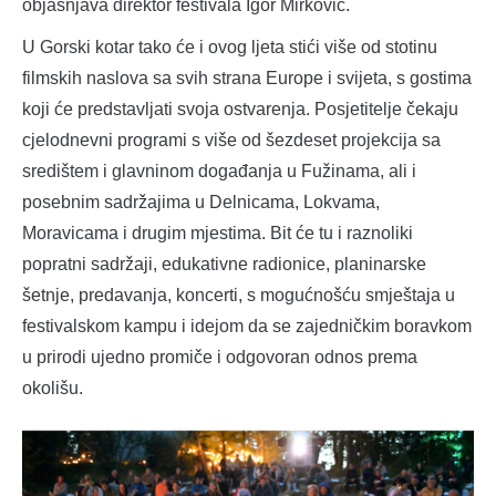
objašnjava direktor festivala Igor Mirković.
U Gorski kotar tako će i ovog ljeta stići više od stotinu
filmskih naslova sa svih strana Europe i svijeta, s gostima
koji će predstavljati svoja ostvarenja. Posjetitelje čekaju
cjelodnevni programi s više od šezdeset projekcija sa
središtem i glavninom događanja u Fužinama, ali i
posebnim sadržajima u Delnicama, Lokvama,
Moravicama i drugim mjestima. Bit će tu i raznoliki
popratni sadržaji, edukativne radionice, planinarske
šetnje, predavanja, koncerti, s mogućnošću smještaja u
festivalskom kampu i idejom da se zajedničkim boravkom
u prirodi ujedno promiče i odgovoran odnos prema
okolišu.