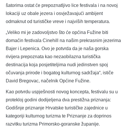
šatorima ostat će prepoznatljivo lice festivala i na novoj
lokaciji uz obale jezera i osvježavajući ambijent
odmaknut od turističke vreve i najviših temperatura.
„Veliko mi je zadovoljstvo što će općina Fužine biti
domaćin festivala Cinehill na našim prekrasnim jezerima
Bajer i Lepenica. Ovo je potvrda da je naša gorska
rivijera prepoznata kao nezaobilazna turistička
destinacija koja posjetiteljima nudi jedinstven spoj
očuvanja prirode i bogatog kulturnog sadržaja“, ističe
David Bregovac, načelnik Općine Fužine.
Kao potvrdu uspješnosti novog koncepta, festivalu su u
protekloj godini dodijeljena dva prestižna priznanja:
Godišnje priznanje Hrvatske turističke zajednice u
kategoriji kulturnog turizma te Priznanje za doprinos
razvitku turizma Primorsko-goranske županije.