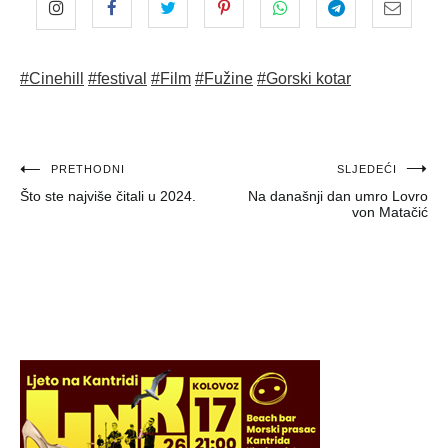
#Cinehill
#festival
#Film
#Fužine
#Gorski kotar
Navigacija
PRETHODNI
SLJEDEĆI
Što ste najviše čitali u 2024.
Na današnji dan umro Lovro
objava
von Matačić