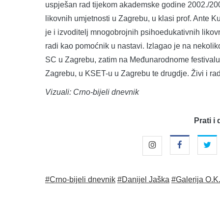
uspješan rad tijekom akademske godine 2002./200
likovnih umjetnosti u Zagrebu, u klasi prof. Ante Kud
je i izvoditelj mnogobrojnih psihoedukativnih lik
radi kao pomoćnik u nastavi. Izlagao je na nekoliko
SC u Zagrebu, zatim na Međunarodnome festivalu
Zagrebu, u KSET-u u Zagrebu te drugdje. Živi i radi
Vizuali: Crno-bijeli dnevnik
Prati i 
#Crno-bijeli dnevnik
#Danijel Jaška
#Galerija O.K