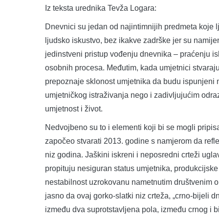
Iz teksta urednika Tevža Logara:
Dnevnici su jedan od najintimnijih predmeta koje l
ljudsko iskustvo, bez ikakve zadrške jer su nami
jedinstveni pristup vođenju dnevnika – praćenju i
osobnih procesa. Međutim, kada umjetnici stvaraju
prepoznaje sklonost umjetnika da budu ispunjeni 
umjetničkog istraživanja nego i zadivljujućim odrazo
umjetnost i život.
Nedvojbeno su to i elementi koji bi se mogli pripisa
započeo stvarati 2013. godine s namjerom da refl
niz godina. Jaškini iskreni i neposredni crteži u
propituju nesiguran status umjetnika, produkcijske 
nestabilnost uzrokovanu nametnutim društvenim ok
jasno da ovaj gorko-slatki niz crteža, „crno-bijeli 
između dva suprotstavljena pola, između crnog i bije