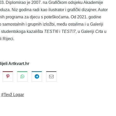
3. Diplomirao je 2007. na Grafičkom odsjeku Akademije
uza. Niz godina radi kao ilustrator i grafički dizajner. Autor
ovnih programa za djecu s poteškoćama. Od 2021. godine
 samostalnih i grupnih izložbi, među ostalima i u Galeriji
 studentskoga kazališta
TEST!6
i
TEST!7
, u Galeriji
Crta
u
 Rijeci.
dijeli Artkvart.hr
.
#Tevž Logar