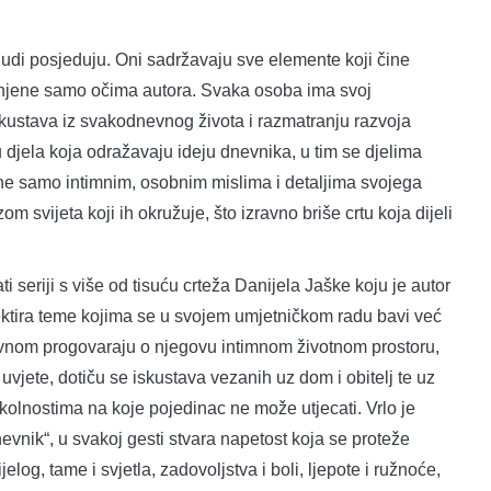
judi posjeduju. Oni sadržavaju sve elemente koji čine
jenjene samo očima autora. Svaka osoba ima svoj
skustava iz svakodnevnog života i razmatranju razvoja
 djela koja odražavaju ideju dnevnika, u tim se djelima
ne samo intimnim, osobnim mislima i detaljima svojega
m svijeta koji ih okružuje, što izravno briše crtu koja dijeli
ti seriji s više od tisuću crteža Danijela Jaške koju je autor
ektira teme kojima se u svojem umjetničkom radu bavi već
glavnom progovaraju o njegovu intimnom životnom prostoru,
uvjete, dotiču se iskustava vezanih uz dom i obitelj te uz
olnostima na koje pojedinac ne može utjecati. Vrlo je
dnevnik“, u svakoj gesti stvara napetost koja se proteže
log, tame i svjetla, zadovoljstva i boli, ljepote i ružnoće,