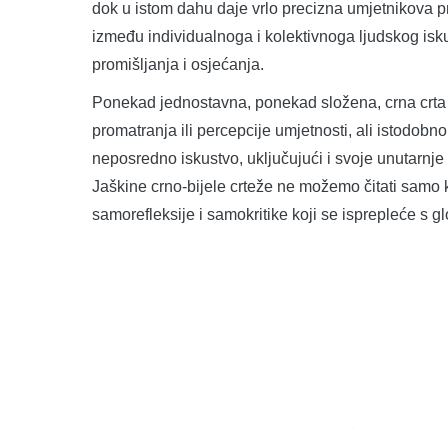
dok u istom dahu daje vrlo precizna umjetnikova p
između individualnoga i kolektivnoga ljudskog isku
promišljanja i osjećanja.
Ponekad jednostavna, ponekad složena, crna crta 
promatranja ili percepcije umjetnosti, ali istodob
neposredno iskustvo, uključujući i svoje unutarnj
Jaškine crno-bijele crteže ne možemo čitati samo ka
samorefleksije i samokritike koji se isprepleće s g