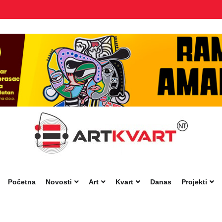
Početna
Novosti
Art
Kvart
Danas
Projekti