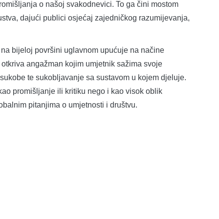
romišljanja o našoj svakodnevici. To ga čini mostom
stva, dajući publici osjećaj zajedničkog razumijevanja,
na bijeloj površini uglavnom upućuje na načine
no otkriva angažman kojim umjetnik sažima svoje
e sukobe te sukobljavanje sa sustavom u kojem djeluje.
o promišljanje ili kritiku nego i kao visok oblik
lobalnim pitanjima o umjetnosti i društvu.