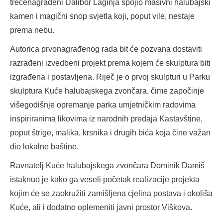
trećenagrađeni Dalibor Laginja spojio masivni halubajski
kamen i magični snop svjetla koji, poput vile, nestaje
prema nebu.
Autorica prvonagrađenog rada bit će pozvana dostaviti
razrađeni izvedbeni projekt prema kojem će skulptura biti
izgrađena i postavljena. Riječ je o prvoj skulpturi u Parku
skulptura Kuće halubajskega zvončara, čime započinje
višegodišnje opremanje parka umjetničkim radovima
inspiriranima likovima iz narodnih predaja Kastavštine,
poput štrige, malika, krsnika i drugih bića koja čine važan
dio lokalne baštine.
Ravnatelj Kuće halubajskega zvončara Dominik Damiš
istaknuo je kako ga veseli početak realizacije projekta
kojim će se zaokružiti zamišljena cjelina postava i okoliša
Kuće, ali i dodatno oplemeniti javni prostor Viškova.