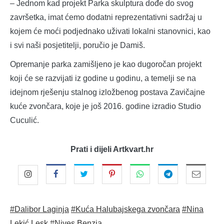
– Jednom kad projekt Parka skulptura dođe do svog
završetka, imat ćemo dodatni reprezentativni sadržaj u
kojem će moći podjednako uživati lokalni stanovnici, kao
i svi naši posjetitelji, poručio je Damiš.
Opremanje parka zamišljeno je kao dugoročan projekt
koji će se razvijati iz godine u godinu, a temelji se na
idejnom rješenju stalnog izložbenog postava Zavičajne
kuće zvončara, koje je još 2016. godine izradio Studio
Cuculić.
Prati i dijeli Artkvart.hr
#Dalibor Laginja
#Kuća Halubajskega zvončara
#Nina
Lekić Lesk
#Nives Benzia