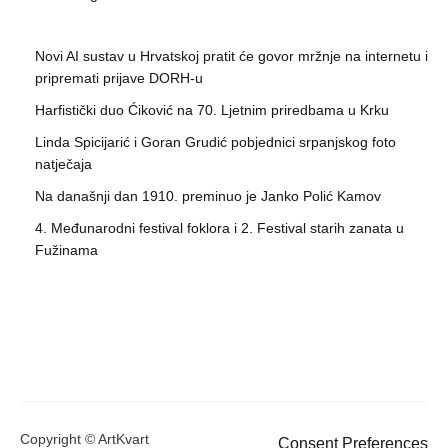
Novi AI sustav u Hrvatskoj pratit će govor mržnje na internetu i
pripremati prijave DORH-u
Harfistički duo Ćiković na 70. Ljetnim priredbama u Krku
Linda Spicijarić i Goran Grudić pobjednici srpanjskog foto
natječaja
Na današnji dan 1910. preminuo je Janko Polić Kamov
4. Međunarodni festival foklora i 2. Festival starih zanata u
Fužinama
Copyright © ArtKvart
Consent Preferences