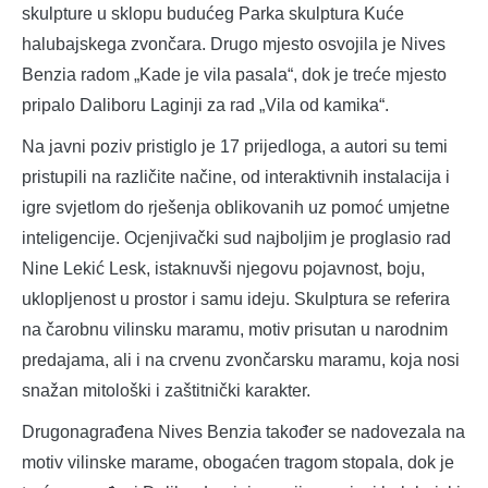
skulpture u sklopu budućeg Parka skulptura Kuće
halubajskega zvončara. Drugo mjesto osvojila je Nives
Benzia radom „Kade je vila pasala“, dok je treće mjesto
pripalo Daliboru Laginji za rad „Vila od kamika“.
Na javni poziv pristiglo je 17 prijedloga, a autori su temi
pristupili na različite načine, od interaktivnih instalacija i
igre svjetlom do rješenja oblikovanih uz pomoć umjetne
inteligencije. Ocjenjivački sud najboljim je proglasio rad
Nine Lekić Lesk, istaknuvši njegovu pojavnost, boju,
uklopljenost u prostor i samu ideju. Skulptura se referira
na čarobnu vilinsku maramu, motiv prisutan u narodnim
predajama, ali i na crvenu zvončarsku maramu, koja nosi
snažan mitološki i zaštitnički karakter.
Drugonagrađena Nives Benzia također se nadovezala na
motiv vilinske marame, obogaćen tragom stopala, dok je