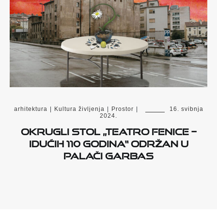
arhitektura
|
Kultura življenja
|
Prostor
|
16. svibnja
2024.
Okrugli stol „Teatro Fenice –
Idućih 110 godina“ održan u
Palači Garbas