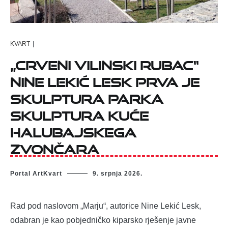
KVART
|
„Crveni vilinski rubac“
Nine Lekić Lesk prva je
skulptura Parka
skulptura Kuće
halubajskega
zvončara
Portal ArtKvart
9. srpnja 2026.
Rad pod naslovom „Marju“, autorice Nine Lekić Lesk,
odabran je kao pobjedničko kiparsko rješenje javne