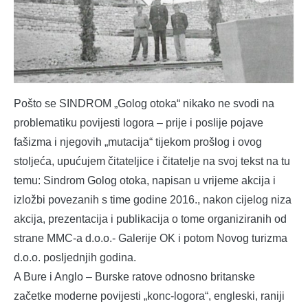
Pošto se SINDROM „Golog otoka“ nikako ne svodi na
problematiku povijesti logora – prije i poslije pojave
fašizma i njegovih „mutacija“ tijekom prošlog i ovog
stoljeća, upućujem čitateljice i čitatelje na svoj tekst na tu
temu: Sindrom Golog otoka, napisan u vrijeme akcija i
izložbi povezanih s time godine 2016., nakon cijelog niza
akcija, prezentacija i publikacija o tome organiziranih od
strane MMC-a d.o.o.- Galerije OK i potom Novog turizma
d.o.o. posljednjih godina.
A Bure i Anglo – Burske ratove odnosno britanske
začetke moderne povijesti „konc-logora“, engleski, raniji