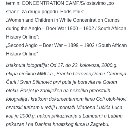
termin: CONCENTRATION CAMP/S/ ostavimo „po
strani“, za drugu prigodu. Podsjetnik:
„Women and Children in White Concentration Camps
during the Anglo – Boer War 1900 – 1902 / South African
History Online“;
„Second Anglo – Boer War – 1899 – 1902 / South African
History Online“
Istaknuta fotografija: Od 17. do 22. kolovoza, 2000.g.
ekipa riječkog MMC-a , Branko Cerovac,Damir Čargonja
Čarli i Sven Stilinović prvi puta je boravila na Golom
otoku. Posjet je zabilježen na nekoliko preostalih
fotografija i kratkom dokumentarnom filmu Goli otok-Novi
hrvatski turizam u režiji i montaži Mladena Lučića Luca
koji je 2000.g. nakon prikazivanja u Lamparni u Labinu
prikazan i na Danima hrvatskog filma u Zagrebu.