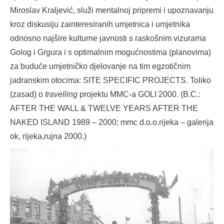
Miroslav Kraljević, služi mentalnoj pripremi i upoznavanju
kroz diskusiju zainteresiranih umjetnica i umjetnika
odnosno najšire kulturne javnosti s raskošnim vizurama
Golog i Grgura i s optimalnim mogućnostima (planovima)
za buduće umjetničko djelovanje na tim egzotičnim
jadranskim otocima: SITE SPECIFIC PROJECTS. Toliko
(zasad) o
travelling
projektu MMC-a GOLI 2000. (B.C.:
AFTER THE WALL & TWELVE YEARS AFTER THE
NAKED ISLAND 1989 – 2000; mmc d.o.o.rijeka – galerija
ok, rijeka,rujna 2000.)