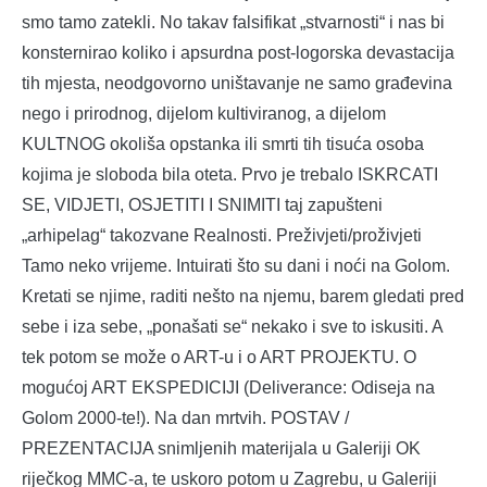
smo tamo zatekli. No takav falsifikat „stvarnosti“ i nas bi
konsternirao koliko i apsurdna post-logorska devastacija
tih mjesta, neodgovorno uništavanje ne samo građevina
nego i prirodnog, dijelom kultiviranog, a dijelom
KULTNOG okoliša opstanka ili smrti tih tisuća osoba
kojima je sloboda bila oteta. Prvo je trebalo ISKRCATI
SE, VIDJETI, OSJETITI I SNIMITI taj zapušteni
„arhipelag“ takozvane Realnosti. Preživjeti/proživjeti
Tamo neko vrijeme. Intuirati što su dani i noći na Golom.
Kretati se njime, raditi nešto na njemu, barem gledati pred
sebe i iza sebe, „ponašati se“ nekako i sve to iskusiti. A
tek potom se može o ART-u i o ART PROJEKTU. O
mogućoj ART EKSPEDICIJI (Deliverance: Odiseja na
Golom 2000-te!). Na dan mrtvih. POSTAV /
PREZENTACIJA snimljenih materijala u Galeriji OK
riječkog MMC-a, te uskoro potom u Zagrebu, u Galeriji