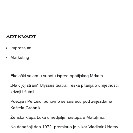
ART KVART
Impressum
Marketing
Ekološki sajam u subotu ispred opatijskog Mrkata
„Na čijoj strani“ Ulysses teatra: Teška pitanja o umjetnosti,
krivnji i šutnji
Poezija i Perzeidi ponovno se susreću pod zvijezdama
Kaštela Grobnik
Ženska klapa Luka u nedjelju nastupa u Matuljima
Na današnji dan 1972. preminuo je slikar Vladimir Udatny