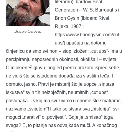
literarnu), bardovi Beat
Generation – W. S. Burroughs i
Brion Gysin (Ibidem: Rival,
Rijeka, 1987.;
Branko Cerovac
https://www.briongysin.com/cut-
ups/) upućuju na notornu
činjenicu da smo svi non – stop izloženi „cut ups“- ima u
percipiranju neposrednih okolnosti, okoliša i – svijeta.
Čim okreneš glavu, pogled prema prozoru ispred sebe,
ne vidiš što se istodobno događa iza vlastitih leđa. I
obrnuto, jasno. Pravi je misterij što je uopće „sinteza
iskustva“ svih tih neizbježnih, neumitnih „cut ups“
postupaka – s kojima svi živimo u onome što smatramo,
nazivamo „svijetom“! I tako se stvara sva „historija“, svi
mogući „narativi“ o „povijesti“. Gdje je „smisao“ toga
svega? E, to pitanje nas odvajkada muči. A konačnog