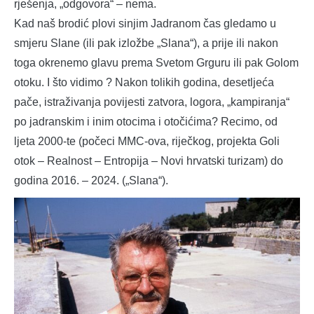
rješenja, „odgovora“ – nema.
Kad naš brodić plovi sinjim Jadranom čas gledamo u
smjeru Slane (ili pak izložbe „Slana“), a prije ili nakon
toga okrenemo glavu prema Svetom Grguru ili pak Golom
otoku. I što vidimo ? Nakon tolikih godina, desetljeća
pače, istraživanja povijesti zatvora, logora, „kampiranja“
po jadranskim i inim otocima i otočićima? Recimo, od
ljeta 2000-te (počeci MMC-ova, riječkog, projekta Goli
otok – Realnost – Entropija – Novi hrvatski turizam) do
godina 2016. – 2024. („Slana“).