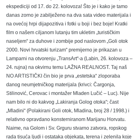
ekspediciji od 17. do 22. kolovoza! Što je i kako je tamo
danas zorno je zabilježeno na dva sata video materijala i
na ovećoj hrpi dijapozitiva i fotki u boji i bez boje! Kratki
film o našem ciljanom lutanju tim ukletim „turističkim
naseljem“ za duhove i zombije pod naslovom „Goli otok
2000. Novi hrvatski turizam“ premijerno je prikazan u
Lamparni na otvorenju „TransArt“-a (Labin, 26. kolovoza –
24. rujna) na okvirnu temu LAŽNA REALNOST. Taj naš
NO ARTISTIČKI čin bio je prva „estetska“ zloporaba
danog neumjetničkog materijala (krivci: Čargonja,
Stilinović, Cerovac i montažer Mladen Lučić – Luc). Nije
nam bilo ni do kakvog „Lakiranja Golog otoka“; čast
„Mladini“ (Polakirani Goli otok, Mladina, broj 28 / 1998.) i
relativno opravdano konsterniranom Marijanu Horvatu.
Naime, na Golom i Sv. Grguru stvarno zatvora, ropskog
rada tisuća ljudi i ostataka objekata, terena i zelenila koje