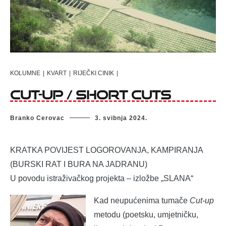
KOLUMNE
|
KVART
|
RIJEČKI CINIK
|
CUT-UP / SHORT CUTS
Branko Cerovac
3. svibnja 2024.
KRATKA POVIJEST LOGOROVANJA, KAMPIRANJA
(BURSKI RAT I BURA NA JADRANU)
U povodu istraživačkog projekta – izložbe „SLANA“
Kad neupućenima tumače
Cut-up
metodu (poetsku, umjetničku,