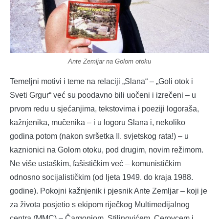
Ante Zemljar na Golom otoku
Temeljni motivi i teme na relaciji „Slana“ – „Goli otok i
Sveti Grgur“ već su poodavno bili uočeni i izrečeni – u
prvom redu u sjećanjima, tekstovima i poeziji logoraša,
kažnjenika, mučenika – i u logoru Slana i, nekoliko
godina potom (nakon svršetka II. svjetskog rata!) – u
kaznionici na Golom otoku, pod drugim, novim režimom.
Ne više ustaškim, fašističkim već – komunističkim
odnosno socijalističkim (od ljeta 1949. do kraja 1988.
godine). Pokojni kažnjenik i pjesnik Ante Zemljar – koji je
za života posjetio s ekipom riječkog Multimedijalnog
centra (MMC) – Čargonjom, Stilinovićem, Cerovcem i