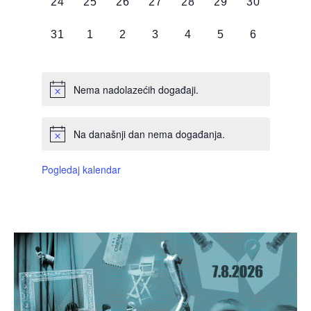
0
0
0
0
0
0
0
24
25
26
27
28
29
30
DOGAĐAJI,
DOGAĐAJI,
DOGAĐAJI,
DOGAĐAJI,
DOGAĐAJI,
DOGAĐAJI,
DOGAĐAJI
0
0
0
0
0
0
0
31
1
2
3
4
5
6
DOGAĐAJI,
DOGAĐAJI,
DOGAĐAJI,
DOGAĐAJI,
DOGAĐAJI,
DOGAĐAJI,
DOGAĐAJI
Nema nadolazećih događaji.
Na današnji dan nema događanja.
Pogledaj kalendar