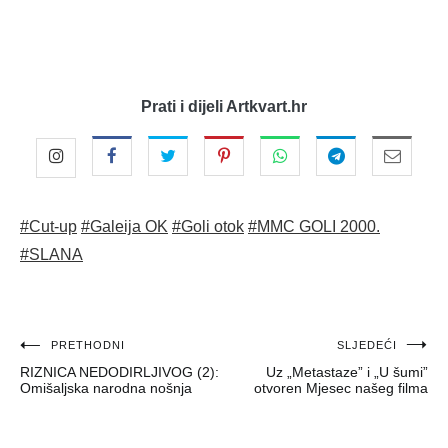
Prati i dijeli Artkvart.hr
#Cut-up
#Galeija OK
#Goli otok
#MMC GOLI 2000.
#SLANA
Navigacija
PRETHODNI
SLJEDEĆI
RIZNICA NEDODIRLJIVOG (2):
Uz „Metastaze” i „U šumi”
objava
Omišaljska narodna nošnja
otvoren Mjesec našeg filma