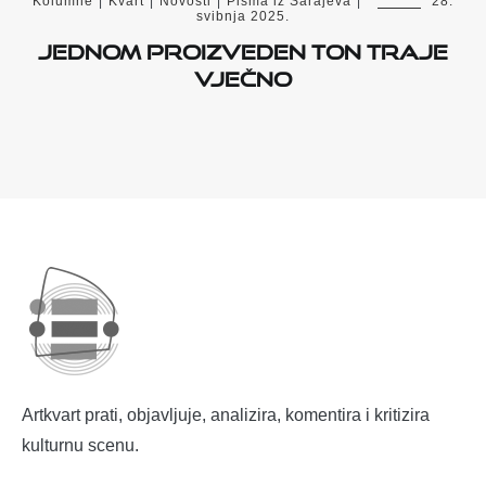
Kolumne
|
Kvart
|
Novosti
|
Pisma iz Sarajeva
|
28.
svibnja 2025.
Jednom proizveden ton traje
vječno
Artkvart prati, objavljuje, analizira, komentira i kritizira
kulturnu scenu.