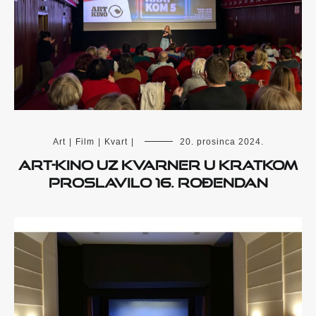
Art
|
Film
|
Kvart
|
20. prosinca 2024.
Art-kino uz Kvarner u kratkom
proslavilo 16. rođendan