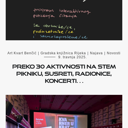
Art Kvart Benčić
|
Gradska knjižnica Rijeka
|
Najava
|
Novosti
9. travnja 2025.
Preko 30 aktivnosti na STEM
pikniku, susreti, radionice,
koncerti…