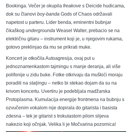
Bookinga. Večer je okupila
freakove
s Deicide hudicama,
dok su članovi
boy-banda
Gods of Chaos održavali
napetost u parteru. Lider benda, eminentni bubnjar
čikaškog
undergrounda
Weasel Walter, prebacio se na
električnu gitaru – instrument koji je, u njegovim rukama,
gotovo preklinjao da mu se prikrati muke.
Koncert je otkočila Autoagresija, ovaj put u
jednoznamenkastom tajmingu s manje deranja, ali više
polifonije u zidu buke. Fotke otkrivaju da muškići moraju
poraditi na
staljingu –
netko bi stekao dojam da su na
krivom koncertu. Uvertiru je podebljala madžarska
Protoplasma. Kumulacija energije frontmena na bubnju s
ozvučenim vokalom nije dopirala do gitarista i basista
zdesna – tek je gitarist s trokutastom pilom slijeva
nakezio koji očnjak. Velika li je Močvarina pozornica!