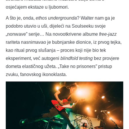
osjećajem ekstaze u ljubomori.
A što je, onda,
ethos undergrounda
? Walter nam ga je
podobro utuvio u uši, dijeleći na Soulseeku svoje
„nonwave” serije… Na novootkrivene albume
free-jazz
rariteta nasnimavao je bubnjarske dionice, iz prvog tejka,
kao ritual prvog slušanja – proces koji nije bio tek
eksperiment, već autogeni
blindfold testing
bez provjere
dometa elastičnog užeta. „Take no prisoners” pristup
zvuku, fanovskog ikonoklasta.