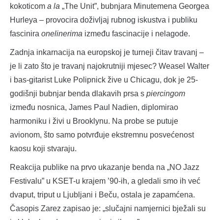
kokoticom
a la
„The Unit”, bubnjara Minutemena Georgea
Hurleya – provocira doživljaj rubnog iskustva i publiku
fascinira
onelinerima
između fascinacije i nelagode.
Zadnja inkarnacija na europskoj je turneji čitav travanj –
je li zato što je travanj najokrutniji mjesec? Weasel Walter
i bas-gitarist Luke Polipnick žive u Chicagu, dok je 25-
godišnji bubnjar benda dlakavih prsa s
piercingom
između nosnica, James Paul Nadien, diplomirao
harmoniku i živi u Brooklynu. Na probe se putuje
avionom, što samo potvrđuje ekstremnu posvećenost
kaosu koji stvaraju.
Reakcija publike na prvo ukazanje benda na „NO Jazz
Festivalu” u KSET-u krajem ’90-ih, a gledali smo ih već
dvaput, triput u Ljubljani i Beču, ostala je zapamćena.
Časopis Zarez zapisao je: „slučajni namjernici bježali su