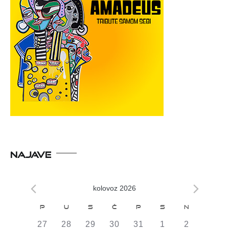
NAJAVE
kolovoz 2026
Kalendar
P
U
S
Č
P
S
N
od
0
0
0
0
0
0
0
27
28
29
30
31
1
2