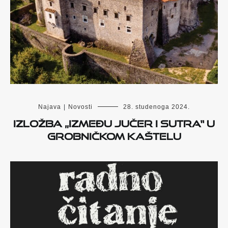
Najava
|
Novosti
28. studenoga 2024.
Izložba „Između jučer i sutra“ u
grobničkom Kaštelu