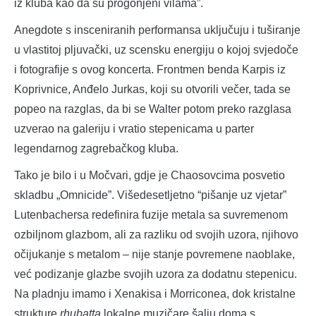
iz kluba kao da su progonjeni vilama”.
Anegdote s insceniranih performansa uključuju i tuširanje
u vlastitoj pljuvački, uz scensku energiju o kojoj svjedoče
i fotografije s ovog koncerta. Frontmen benda Karpis iz
Koprivnice, Anđelo Jurkas, koji su otvorili večer, tada se
popeo na razglas, da bi se Walter potom preko razglasa
uzverao na galeriju i vratio stepenicama u parter
legendarnog zagrebačkog kluba.
Tako je bilo i u Močvari, gdje je Chaosovcima posvetio
skladbu „Omnicide”. Višedesetljetno “pišanje uz vjetar”
Lutenbachersa redefinira fuzije metala sa suvremenom
ozbiljnom glazbom, ali za razliku od svojih uzora, njihovo
očijukanje s metalom – nije stanje povremene naoblake,
već podizanje glazbe svojih uzora za dodatnu stepenicu.
Na pladnju imamo i Xenakisa i Morriconea, dok kristalne
strukture
rhubatta
lokalne muzičare šalju doma s