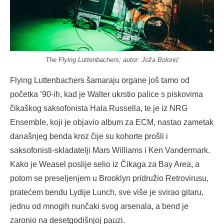
The Flying Luttenbachers; autor: Joža Bolonić
Flying Luttenbachers šamaraju organe još tamo od
početka ’90-ih, kad je Walter ukrstio palice s piskovima
čikaškog saksofonista Hala Russella, te je iz NRG
Ensemble, koji je objavio album za ECM, nastao zametak
današnjeg benda kroz čije su kohorte prošli i
saksofonisti-skladatelji Mars Williams i Ken Vandermark.
Kako je Weasel poslije selio iz Čikaga za Bay Area, a
potom se preseljenjem u Brooklyn pridružio Retrovirusu,
pratećem bendu Lydije Lunch, sve više je svirao gitaru,
jednu od mnogih nunčaki svog arsenala, a bend je
zaronio na desetgodišnjoj pauzi.