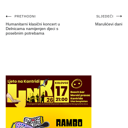
Navigacija
PRETHODNI
SLJEDEĆI
Humanitarni klasični koncert u
Marulićevi dani
objava
Delnicama namijenjen djeci s
posebnim potrebama