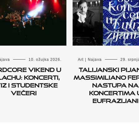
ajava
10. ožujka 2026.
Art
|
Najava
29. srpnj
dcore vikend u
Talijanski pija
achu: koncerti,
Massimiliano Fe
iz i studentske
nastupa na
večeri
Koncertima 
Eufrazijani