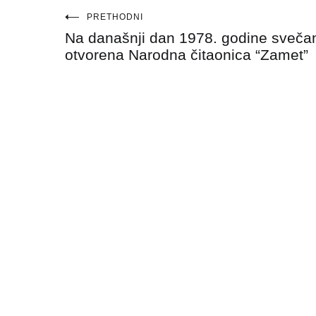
Navigacija
PRETHODNI
Na današnji dan 1978. godine sveča
objava
otvorena Narodna čitaonica “Zamet”