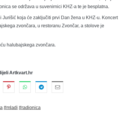
onica se održava u suvenirnici KHZ-a te je besplatna.
i Jurišić koja će zaključiti prvi Dan žena u KHZ-u. Koncert
ajskega zvončara, u restoranu Zvončar, a stolove je
uću halubajskega zvončara.
dijeli Artkvart.hr
ra
#mladi
#radionica