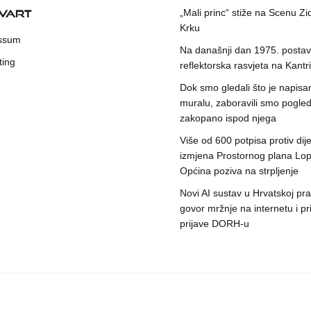
KVART
„Mali princ“ stiže na Scenu Zi
Krku
ssum
Na današnji dan 1975. postavl
ting
reflektorska rasvjeta na Kantri
Dok smo gledali što je napisa
muralu, zaboravili smo pogleda
zakopano ispod njega
Više od 600 potpisa protiv dije
izmjena Prostornog plana Lop
Općina poziva na strpljenje
Novi AI sustav u Hrvatskoj prat
govor mržnje na internetu i pr
prijave DORH-u