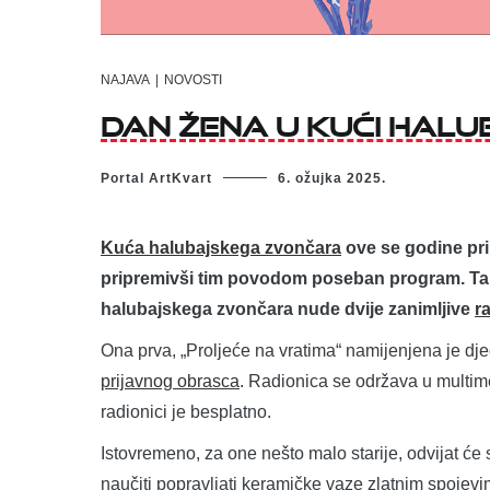
NAJAVA
|
NOVOSTI
Dan žena u Kući hal
Portal ArtKvart
6. ožujka 2025.
Kuća halubajskega zvončara
ove se godine pri
pripremivši tim povodom poseban program. Tako
halubajskega zvončara nude dvije zanimljive
r
Ona prva, „Proljeće na vratima“ namijenjena je djec
prijavnog obrasca
. Radionica se održava u multim
radionici je besplatno.
Istovremeno, za one nešto malo starije, odvijat će 
naučiti popravljati keramičke vaze zlatnim spojev