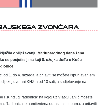
ubajskega zvončara
ključila obilježavanju
Međunarodnog dana žena
 se posjetiteljima koji 8. ožujka dođu u Kuću
adionice
i od 1. do 4. razreda, a prijaviti se možete ispunjavanjem
edijskoj dvorani KHZ-a od 10 sati, a sudjelovanje na
se i „Kintsugi radionica“ na kojoj uz Vlatku Janjić možete
ima. Radionica je namijenjena odraslim osobama, a prijaviti