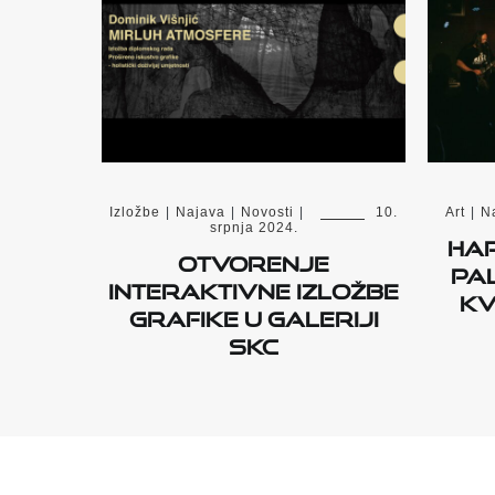
Izložbe
|
Najava
|
Novosti
|
10.
Art
|
N
srpnja 2024.
Har
Otvorenje
Pal
interaktivne izložbe
kv
grafike u Galeriji
SKC