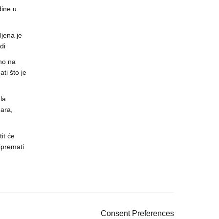
dine u
jena je
di
no na
ti što je
la
ara,
it će
ipremati
Consent Preferences