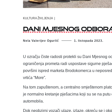
KULTURA ŽIVLJENJA
|
Dani Mjesnog odbor
Nela Valerijev Ogurlić
1. listopada 2023.
U ozračju čiste radosti protekli su Dani Mjesnog 
ograničenja prometa radi uspostave sigurne pješa
površini ispred marketa Brodokomerca u neposredno
vrtića “More”.
Na tom zapuštenom, a centralno smještenom platou
je normalno kretanje pješacima koji su se na putu do
automobila.
Dok neobzirni vozači ulaze, izlaze, okreću se i o