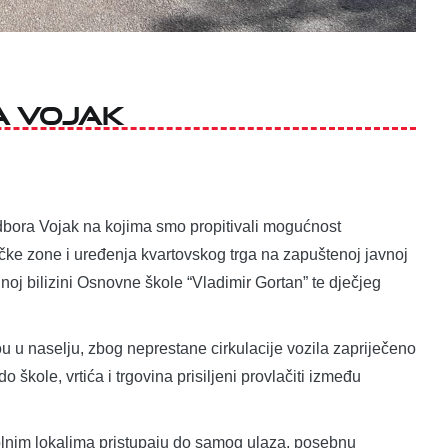
a Vojak
odbora Vojak na kojima smo propitivali mogućnost
čke zone i uređenja kvartovskog trga na zapuštenoj javnoj
j bilizini Osnovne škole “Vladimir Gortan” te dječjeg
 u naselju, zbog neprestane cirkulacije vozila zapriječeno
 škole, vrtića i trgovina prisiljeni provlačiti između
kolnim lokalima pristupaju do samog ulaza, posebnu