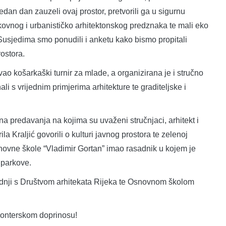
edan dan zauzeli ovaj prostor, pretvorili ga u sigurnu
likovnog i urbanističko arhitektonskog predznaka te mali eko
 Susjedima smo ponudili i anketu kako bismo propitali
ostora.
o košarkaški turnir za mlade, a organizirana je i stručno
 s vrijednim primjerima arhitekture te graditeljske i
a predavanja na kojima su uvaženi stručnjaci, arhitekt i
la Kraljić govorili o kulturi javnog prostora te zelenoj
snovne škole “Vladimir Gortan” imao rasadnik u kojem je
e parkove.
dnji s Društvom arhitekata Rijeka te Osnovnom školom
lonterskom doprinosu!