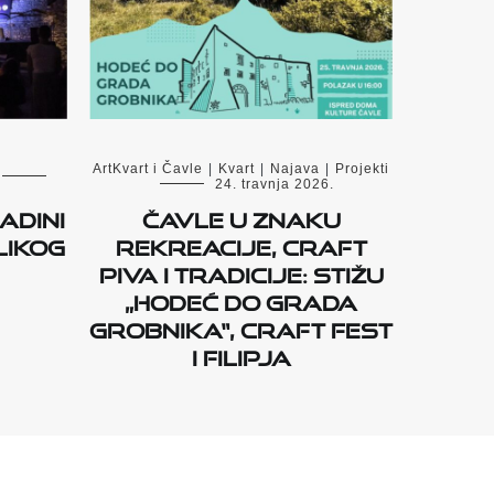
ArtKvart i Čavle
|
Kvart
|
Najava
|
Projekti
24. travnja 2026.
adini
Čavle u znaku
likog
rekreacije, craft
piva i tradicije: stižu
„Hodeć do Grada
Grobnika“, Craft fest
i Filipja