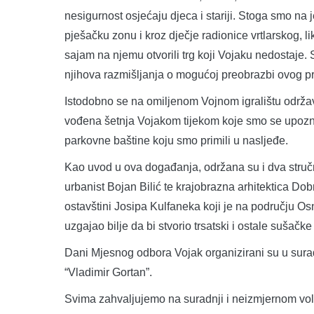
nesigurnost osjećaju djeca i stariji. Stoga smo na j
pješačku zonu i kroz dječje radionice vrtlarskog, 
sajam na njemu otvorili trg koji Vojaku nedostaje.
njihova razmišljanja o mogućoj preobrazbi ovog pr
Istodobno se na omiljenom Vojnom igralištu održava
vođena šetnja Vojakom tijekom koje smo se upoznali
parkovne baštine koju smo primili u nasljeđe.
Kao uvod u ova događanja, održana su i dva stručn
urbanist Bojan Bilić te krajobrazna arhitektica Dobri
ostavštini Josipa Kulfaneka koji je na području O
uzgajao bilje da bi stvorio trsatski i ostale sušačk
Dani Mjesnog odbora Vojak organizirani su u sura
“Vladimir Gortan”.
Svima zahvaljujemo na suradnji i neizmjernom vo