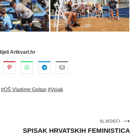
dijeli Artkvart.hr
#OŠ Vladimir Goltan
#Vojak
SLJEDEĆI
SPISAK HRVATSKIH FEMINISTICA