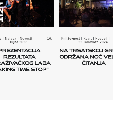
e
|
Najava
|
Novosti
16.
Književnost
|
Kvart
|
Novosti
|
rujna 2023.
22. kolovoza 2024.
PREZENTACIJA
Na Trsatskoj gr
rezultata
održana Noć ve
raživačkog laba
čitanja
KING TIME STOP”