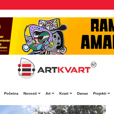
Početna
Novosti
Art
Kvart
Danas
Projekti