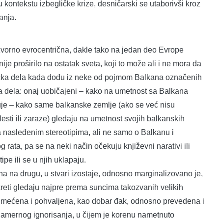
u kontekstu izbegličke krize, desničarski se utaborivši kroz
anja.
zvorno evrocentrična, dakle tako na jedan deo Evrope
je proširilo na ostatak sveta, koji to može ali i ne mora da
tnička dela kada dođu iz neke od pojmom Balkana označenih
va dela: onaj uobičajeni – kako na umetnost sa Balkana
uje – kako same balkanske zemlje (ako se već nisu
sti ili zaraze) gledaju na umetnost svojih balkanskih
 nasleđenim stereotipima, ali ne samo o Balkanu i
g rata, pa se na neki način očekuju književni narativi ili
pe ili se u njih uklapaju.
a na drugu, u stvari izostaje, odnosno marginalizovano je,
reti gledaju najpre prema suncima takozvanih velikih
še primećena i pohvaljena, kao dobar đak, odnosno prevedena i
amernog ignorisanja, u čijem je korenu nametnuto