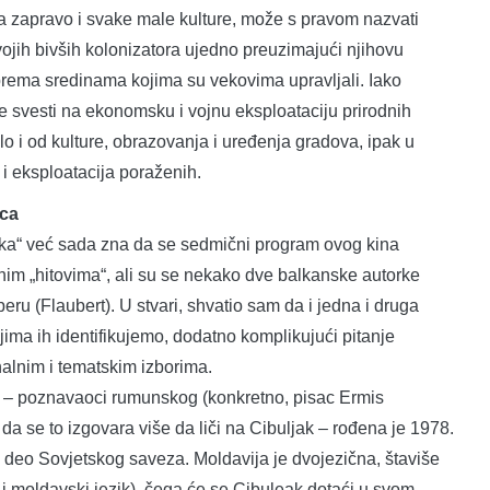
, a zapravo i svake male kulture, može s pravom nazvati
ojih bivših kolonizatora ujedno preuzimajući njihovu
i prema sredinama kojima su vekovima upravljali. Iako
e svesti na ekonomsku i vojnu eksploataciju prirodnih
ilo i od kulture, obrazovanja i uređenja gradova, ipak u
 i eksploatacija poraženih.
ica
tika“ već sada zna da se sedmični program ovog kina
im „hitovima“, ali su se nekako dve balkanske autorke
u (Flaubert). U stvari, shvatio sam da i jedna i druga
jima ih identifikujemo, dodatno komplikujući pitanje
onalnim i tematskim izborima.
) – poznavaoci rumunskog (konkretno, pisac Ermis
da se to izgovara više da liči na Cibuljak – rođena je 1978.
la deo Sovjetskog saveza. Moldavija je dvojezična, štaviše
i i moldavski jezik), čega će se Cibuleak dotaći u svom