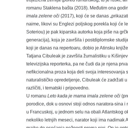
romanu Staklena bašta (2018). Međutim ona godina
imala zelene oči
(2017), koji će se danas „prikaza
naime, likovi su Englezi poljskog porekla koji će l
Soteriou) je pak kiparska autorka koja piše na grčk
generacija), koja je završila i postdiplomske studi
koji je danas na repertoaru, dobio je Atinsku knji
Tatjana Cibuleak je završila žurnalistiku u Kišinjev
televizijska reporterka, pa ne čudi da je njena prva
nefikcionalna proza koja deli svoja interesovanja s
naturalističko opredeljenje, Cibuleak će zadržati 
različiti, i tematski i pripovedno.
U romanu
Leto kada je mama imala zelene oči
(pr
porodice, dok u osnovi stoji odnos naratora-sina i
u Francuskoj, u jednom selu na obali Atlantskog ok
nekoliko letnjih meseci, narator koji ima nadimak 
majke do osećanja nežnosti prema njoj. On je opt