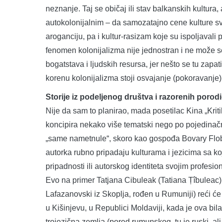
neznanje. Taj se običaj ili stav balkanskih kultura
autokolonijalnim – da samozatajno cene kulture sv
aroganciju, pa i kultur-rasizam koje su ispoljaval
fenomen kolonijalizma nije jednostran i ne može s
bogatstava i ljudskih resursa, jer nešto se tu zapat
korenu kolonijalizma stoji osvajanje (pokoravanje)
Storije iz podeljenog društva i razorenih porod
Nije da sam to planirao, mada posetilac Kina „Kri
koncipira nekako više tematski nego po pojedinačn
„same nametnule“, skoro kao gospođa Bovary Flober
autorka rubno pripadaju kulturama i jezicima sa ko
pripadnosti ili autorskog identiteta svojim profesi
Evo na primer Tatjana Cibuleak (Tatiana Țîbuleac
Lafazanovski iz Skoplja, rođen u Rumuniji) reći će 
u Kišinjevu, u Republici Moldaviji, kada je ova bi
trojezična zemlja (pored rumunskog, tu je ruski, al