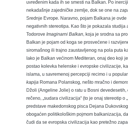
uvređenim kada ih se smesti na Balkan. Po inerciji
nekadašnje zajedničke zemlje, dok se one na zapadu
Srednje Evrope. Naravno, pojam Balkana je ovde k
negativnih stereotipa. Kao što je pokazala studij
Todorove
Imaginarni Balkan
, koja je srodna sa p
Balkan je pojam od koga se prosvećene i razvijene
siromašnog ili trajno zaustavljenog na pola puta ka
Iako je Balkan većinom Mediteran, onaj deo koji j
postao kolevka helenske i evropske civilizacije, kas
islama, u savremenoj percepciji recimo i u popularn
kapija
Romana Polanskog, nešto mračno i demonsko.
Džoli (Angeline Jolie) o ratu u Bosni devedesetih
rečeno, „sudara civilizacija“ (to je onaj stereotip 
predstave makedonskog pisca Dejana Dukovskog).
obogaćen politikološkim pojmom balkanizacija, da 
čudi da se evropska civilizacija kao pretežno zap