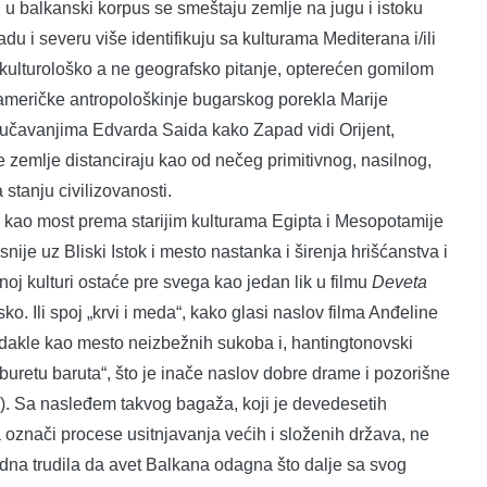
 u balkanski korpus se smeštaju zemlje na jugu i istoku
 i severu više identifikuju sa kulturama Mediterana i/ili
ulturološko a ne geografsko pitanje, opterećen gomilom
a američke antropološkinje bugarskog porekla Marije
roučavanjima Edvarda Saida kako Zapad vidi Orijent,
 zemlje distanciraju kao od nečeg primitivnog, nasilnog,
 stanju civilizovanosti.
e kao most prema starijim kulturama Egipta i Mesopotamije
nije uz Bliski Istok i mesto nastanka i širenja hrišćanstva i
oj kulturi ostaće pre svega kao jedan lik u filmu
Deveta
 Ili spoj „krvi i meda“, kako glasi naslov filma Anđeline
, dakle kao mesto neizbežnih sukoba i, hantingtonovski
o „buretu baruta“, što je inače naslov dobre drame i pozorišne
 Sa nasleđem takvog bagaža, koji je devedesetih
označi procese usitnjavanja većih i složenih država, ne
adna trudila da avet Balkana odagna što dalje sa svog