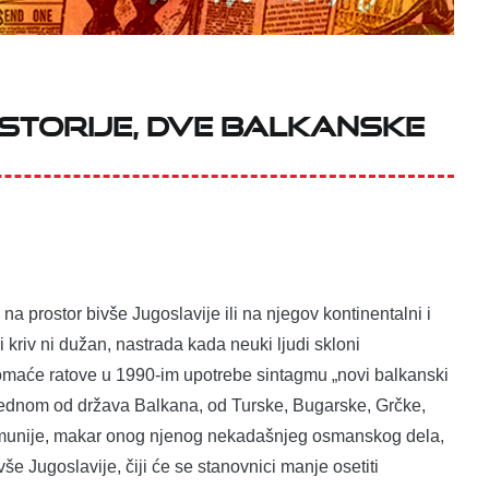
STORIJE, dve balkanske
 prostor bivše Jugoslavije ili na njegov kontinentalni i
kriv ni dužan, nastrada kada neuki ljudi skloni
domaće ratove u 1990-im upotrebe sintagmu „novi balkanski
sa jednom od država Balkana, od Turske, Bugarske, Grčke,
 Rumunije, makar onog njenog nekadašnjeg osmanskog dela,
ivše Jugoslavije, čiji će se stanovnici manje osetiti