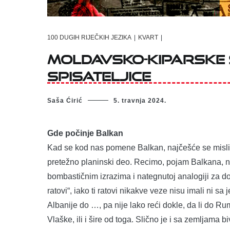
100 DUGIH RIJEČKIH JEZIKA
|
KVART
|
MOLDAVSKO-KIPARSKE 
spisateljice
Saša Ćirić
5. travnja 2024.
Gde počinje Balkan
Kad se kod nas pomene Balkan, najčešće se misli na
pretežno planinski deo. Recimo, pojam Balkana, ni 
bombastičnim izrazima i nategnutoj analogiji za 
ratovi“, iako ti ratovi nikakve veze nisu imali ni 
Albanije do …, pa nije lako reći dokle, da li do
Vlaške, ili i šire od toga. Slično je i sa zemljama b