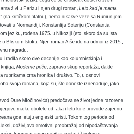
ma živi u Parizu i njen drugi roman,
Leto kad je mama
ti“ (na kritičkom platnu), nema nikakve veze sa Rumunijom:
etovati u Normandiji. Konstantija Soteriju (Constantia
om jeziku, rođena 1975. u Nikoziji (eto, skoro da su ista
je o Bliskom Istoku. Njen roman Aiše ide na odmor iz 2015.,
ževnu nagradu.
u i radila skoro dve decenije kao kolumnistkinja i
 knjiga,
Moderne priče
, zapravo skup reportaža, dakle
a rubrikama crna hronika i društvo. To, u osnovi
u oba svoja romana, koja su, što donekle iznenađuje, jako
evod Đure Miočinovića) predočava se život jedne razorene
 njegove majke obolele od raka i leto koje provode zajedno
eana gde letuju engleski turisti. Tokom tog perioda od
Aleksi, doživljava emotivni preobražaj od nipodaštavanja
erećen traumom ranog gubitka sestre i životom u