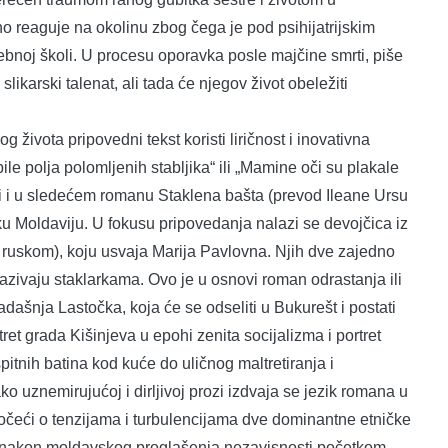
no reaguje na okolinu zbog čega je pod psihijatrijskim
bnoj školi. U procesu oporavka posle majčine smrti, piše
ikarski talenat, ali tada će njegov život obeležiti
 života pripovedni tekst koristi liričnost i inovativna
ile polja polomljenih stabljika“ ili „Mamine oči su plakale
ti i u sledećem romanu Staklena bašta (prevod Ileane Ursu
ku Moldaviju. U fokusu pripovedanja nalazi se devojčica iz
 ruskom), koju usvaja Marija Pavlovna. Njih dve zajedno
azivaju staklarkama. Ovo je u osnovi roman odrastanja ili
ašnja Lastočka, koja će se odseliti u Bukurešt i postati
tret grada Kišinjeva u epohi zenita socijalizma i portret
itnih batina kod kuće do uličnog maltretiranja i
 uznemirujućoj i dirljivoj prozi izdvaja se jezik romana u
očeći o tenzijama i turbulencijama dve dominantne etničke
e i nakon moldavskog proglašenja nezavisnosti početkom