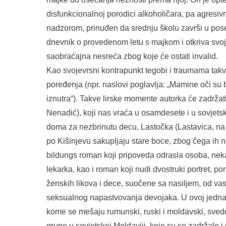
disfunkcionalnoj porodici alkoholičara, pa agresiv
nadzorom, prinuđen da srednju školu završi u pose
dnevnik o provedenom letu s majkom i otkriva svoj sl
saobraćajna nesreća zbog koje će ostati invalid.
Kao svojevrsni kontrapunkt tegobi i traumama takvog
poređenja (npr. naslovi poglavlja: „Mamine oči su b
iznutra“). Takve lirske momente autorka će zadrža
Nenadić), koji nas vraća u osamdesete i u sovjets
doma za nezbrinutu decu, Lastočka (Lastavica, na
po Kišinjevu sakupljaju stare boce, zbog čega ih n
bildungs roman koji pripoveda odrasla osoba, nekad
lekarka, kao i roman koji nudi dvostruki portret, por
ženskih likova i dece, suočene sa nasiljem, od vasp
seksualnog napastvovanja devojaka. U ovoj jednako
kome se mešaju rumunski, ruski i moldavski, sved
grupe u sovjetskoj Moldaviji, koje su se zadržal