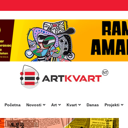
Početna
Novosti
Art
Kvart
Danas
Projekti