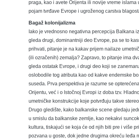
praga, kao i avete Orijenta ili novije vreme islama 
pojam tvrđave Evrope i ugroženog carstva blagost
Bagaž kolonijalizma
Iako je vrednosno negativna percepcija Balkana i
gleda drugi, dominantniji deo Evrope, pa se to kasni
prihvati, pitanje je na kakav prijem nailaze ume
(ili ozračenih) zemalja? Zapravo, to pitanje ima d
gleda ostatak Evrope, i drugi deo koji se zanemar
oslobodile tog atributa kao od kakve endemske bole
suseda. Prva perspektiva je razume se opterećena
Orijentu, već i o Istočnoj Evropi iz doba tzv. Hladno
umetničke konstrukcije koje potvrđuju takve stereoti
Drugo gledište, kako balkanske scene gledaju jedn
u smislu da balkanske zemlje, kao nekakvi suncok
kultura, tiskajući se koja će od njih biti pre i vi
pozvana u goste, dok jedne drugima okreću leđa n