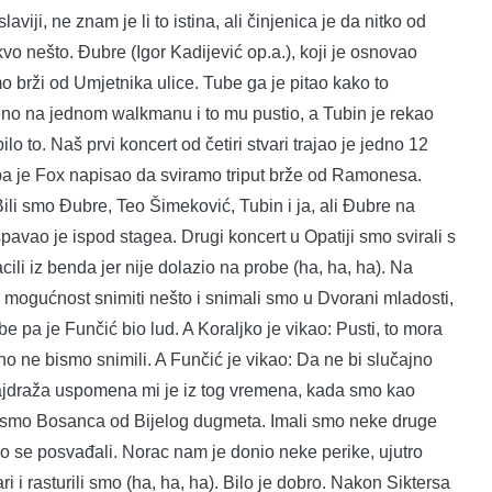
viji, ne znam je li to istina, ali činjenica je da nitko od
kvo nešto. Đubre (Igor Kadijević op.a.), koji je osnovao
mo brži od Umjetnika ulice. Tube ga je pitao kako to
ljeno na jednom walkmanu i to mu pustio, a Tubin je rekao
lo to. Naš prvi koncert od četiri stvari trajao je jedno 12
 pa je Fox napisao da sviramo triput brže od Ramonesa.
. Bili smo Đubre, Teo Šimeković, Tubin i ja, ali Đubre na
avao je ispod stagea. Drugi koncert u Opatiji smo svirali s
ili iz benda jer nije dolazio na probe (ha, ha, ha). Na
ili mogućnost snimiti nešto i snimali smo u Dvorani mladosti,
e pa je Funčić bio lud. A Koraljko je vikao: Pusti, to mora
urno ne bismo snimili. A Funčić je vikao: Da ne bi slučajno
 Najdraža uspomena mi je iz tog vremena, kada smo kao
ali smo Bosanca od Bijelog dugmeta. Imali smo neke druge
mo se posvađali. Norac nam je donio neke perike, ujutro
ri i rasturili smo (ha, ha, ha). Bilo je dobro. Nakon Siktersa