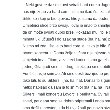
– Neki govore da smo prvi svirali hard core u Jugosla
nas nije znao za hard core, niti smo ikad čuli za ta
Sikterse i koji je bio pjevač, htio je samo da bude
Umjetnici ulice brzo sviraju, ovaj je imao to snim
da on može svirati duplo brže. Pokazao mu i to je bi
minuta uključujući i dolazak na stage (ha, ha, ha)
Nismo mi znali što je to hard core, ali tako je bilo
prvom koncertu u Domu željezničara nije pjevao, sp
Umjetnicima i Fitom, a za treći koncert smo ga izbac
jednoj Gitarijadi smo bili drugi i treći, pa smo dob
Funčić nas je snimao. Ali smo došli bez ijedne prob
tako biti, to su Siktersi! (ha, ha, ha). Danas to sig
netko napisao da sam ja to snimio! (ha, ha, ha).
Siktersi imali koncert u Lovorci s perikama. Svir
stvari, pet dana smo se dobro pripremali i onda s
smo došli u prostoriju da bi uvježbali pet novih stva