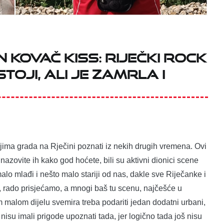
 Kovač Kiss: Riječki rock
stoji, ali je zamrla i
ima grada na Rječini poznati iz nekih drugih vremena. Ovi
nazovite ih kako god hoćete, bili su aktivni dionici scene
malo mlađi i nešto malo stariji od nas, dakle sve Riječanke i
, rado prisjećamo, a mnogi baš tu scenu, najčešće u
malom dijelu svemira treba podariti jedan dodatni urbani,
h nisu imali prigode upoznati tada, jer logično tada još nisu