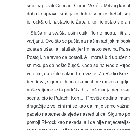
smo napravili Go man. Goran Vrkić iz Mrtvog kanala,
dobro, napravili smo jako dobre snimke, trebali smo 
je rock&roll, nastavio je Župan, koji je ostao vje
– Slušam ja svašta, osim cajki. To ne mogu, iritira
varijanti. Ovo što se pušta na našim radijskim post
zaista slušati, ali slušaju jer im netko servira. Pa s
Postoji. Naravno da postoji. Ali moraš biti upućen d
snimku pa da nešto čuješ. Kada se na Radio Rijeci
vrijeme, naročito nakon Eurovizije. Za Radio Korzo 
bendova, sigurno ih ima, samo ih ne možeš nigdje č
naše vrijeme je ta podrška bila još manja nego sada
scena, bio je Palach, Kont… Previše godina imam d
drugačije žive, čini mi se kao da im je samo važn
padalo napamet da sjede nasred ulice. Sigurno post
postoji Ri-rock kao nekada, ali da nije natjecate