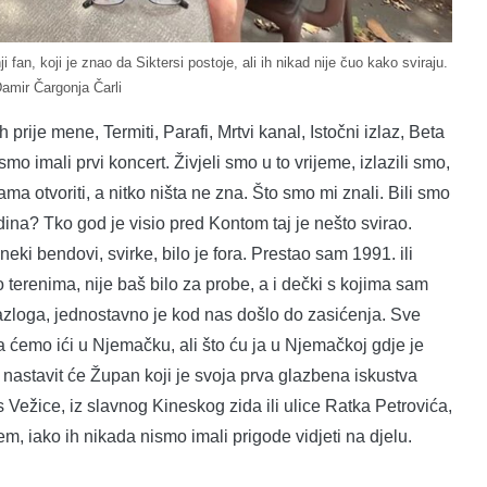
 fan, koji je znao da Siktersi postoje, ali ih nikad nije čuo kako sviraju.
amir Čargonja Čarli
prije mene, Termiti, Parafi, Mrtvi kanal, Istočni izlaz, Beta
 imali prvi koncert. Živjeli smo u to vrijeme, izlazili smo,
ma otvoriti, a nitko ništa ne zna. Što smo mi znali. Bili smo
dina? Tko god je visio pred Kontom taj je nešto svirao.
neki bendovi, svirke, bilo je fora. Prestao sam 1991. ili
erenima, nije baš bilo za probe, a i dečki s kojima sam
azloga, jednostavno je kod nas došlo do zasićenja. Sve
a ćemo ići u Njemačku, ali što ću ja u Njemačkoj gdje je
s, nastavit će Župan koji je svoja prva glazbena iskustva
 Vežice, iz slavnog Kineskog zida ili ulice Ratka Petrovića,
, iako ih nikada nismo imali prigode vidjeti na djelu.