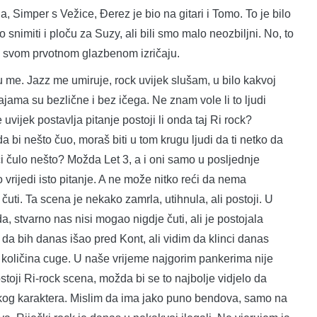
 Simper s Vežice, Đerez je bio na gitari i Tomo. To je bilo
snimiti i ploču za Suzy, ali bili smo malo neozbiljni. No, to
ran svom prvotnom glazbenom izričaju.
ju me. Jazz me umiruje, rock uvijek slušam, u bilo kakvoj
ajama su bezlične i bez ičega. Ne znam vole li to ljudi
e uvijek postavlja pitanje postoji li onda taj Ri rock?
a bi nešto čuo, moraš biti u tom krugu ljudi da ti netko da
 čulo nešto? Možda Let 3, a i oni samo u posljednje
vrijedi isto pitanje. A ne može nitko reći da nema
uti. Ta scena je nekako zamrla, utihnula, ali postoji. U
, stvarno nas nisi mogao nigdje čuti, ali je postojala
a bih danas išao pred Kont, ali vidim da klinci danas
a količina cuge. U naše vrijeme najgorim pankerima nije
oji Ri-rock scena, možda bi se to najbolje vidjelo da
ljskog karaktera. Mislim da ima jako puno bendova, samo na