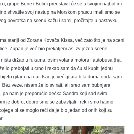
cu, grupe Bene i Bolidi predstavit će se u svojim najboljim
ljno shvatile svoj nastup na Morskom prascu imali smo se
ovog povratka na scenu kažu i sami, pročitajte u nastavku
a stariji od Zorana Kovača Kissa, već zato što je na sceni
ice, Župan je već bio prekaljeni as, zvijezda scene.
 ništa držao u rukama, osim volana motora i autobusa (ha,
lio prebojati u crno i rekao sam da ću si kupiti jednu
nio bijelu gitaru na dar. Kad je već gitara bila doma onda sam
Bez veze, nisam želio svirati, ali sreo sam bubnjara
a, pa nam je preporučio dečka Sandra koji sad svira
nam je dobro, dobro smo se zabavljali i rekli smo hajmo
ojega bi se moglo reći da je bio jedan od onih koji su
uh.