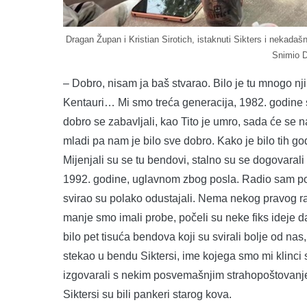
Dragan Župan i Kristian Sirotich, istaknuti Sikters i nekadašnji
Snimio D
– Dobro, nisam ja baš stvarao. Bilo je tu mnogo njih 
Kentauri… Mi smo treća generacija, 1982. godine smo
dobro se zabavljali, kao Tito je umro, sada će se na
mladi pa nam je bilo sve dobro. Kako je bilo tih go
Mijenjali su se tu bendovi, stalno su se dogovarali 
1992. godine, uglavnom zbog posla. Radio sam po t
svirao su polako odustajali. Nema nekog pravog r
manje smo imali probe, počeli su neke fiks ideje d
bilo pet tisuća bendova koji su svirali bolje od na
stekao u bendu Siktersi, ime kojega smo mi klinci s
izgovarali s nekim posvemašnjim strahopoštovanjem
Siktersi su bili pankeri starog kova.