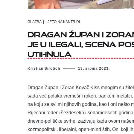
GLAZBA
|
LJETO NA KANTRIDI
Dragan Župan i Zoran
je u ilegali, scena po
utihnula
Kristian Sirotich
13. srpnja 2023.
Dragan Župan i Zoran Kovač Kiss mnogim su žitelj
sada već polako vremešni rokeri, pankeri, metalci, 
na koju se svi mi njihovih godina, kao i oni nešto 
Riječani rođeni šezdesetih i sedamdesetih godina
dnevno-političke svrhe, zazivaju kada ovom našem 
kozmopolitski, liberalni, open-mind štih. Oni koji i