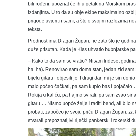
bili rođeni, upoznat će ih u petak na Morskom pras
izdanjima. U to da su obje ekipe maksimalno ozbi
prigode uvjeriti i sami, a što o svojim razlozima n
teksta.
Prednost ima Dragan Župan, ne zato što je godinam
duže prisutan. Kada je Kiss uhvatio bubnjarske pal
– Kako to da sam se vratio? Nisam trideset godina
ha, ha). Renovirao sam doma stan, jedan zid sam že
bijelu gitaru i objesiti je. I drugi dan mi je sin do
malo počeo čačkati, pa sam kupio bas i pojačalo… 
Rokija u kafiću, pa hajmo svirati, pa sam zvao sin
gitaru…. Nismo uopće željeli raditi bend, ali bilo 
probati, započeo je svoju priču Dragan Župan, za k
stvarali prepoznatljivi riječki pankerski i rokerski d