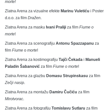
morte!
Zlatna Arena za vizualne efekte
Marinu Vuletiću
i Poster
d.o.o. za film
Dražen
.
Zlatna Arena za masku
Ivani Praliji
za film
Fiume o
morte
!
Zlatna Arena za scenografiju
Antonu Spazzapanu
za
film
Fiume
o
morte
!
Zlatna Arena za kostimografiju
Tajči Čekada
i
Manueli
Paladin Šabanović
za film
Fiume o morte
!
Zlatna Arena za glazbu
Domasu Strupinskasu
za film
Zečji nasip
.
Zlatna Arena za montažu
Damiru Čučiću
za film
Mirotvorac
.
Zlatna Arena za fotografiju
Tomislavu Sutlaru
za film