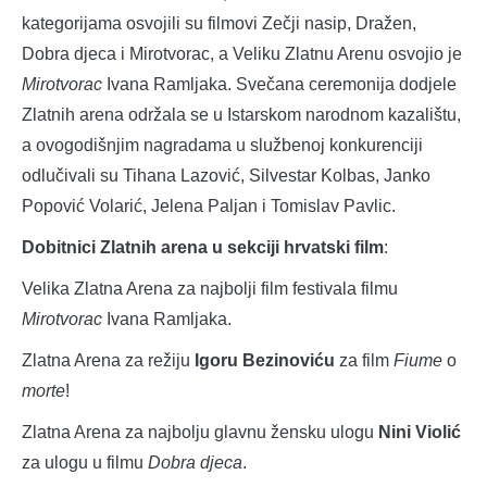
kategorijama osvojili su filmovi Zečji nasip, Dražen,
Dobra djeca i Mirotvorac, a Veliku Zlatnu Arenu osvojio je
Mirotvorac
Ivana Ramljaka. Svečana ceremonija dodjele
Zlatnih arena održala se u Istarskom narodnom kazalištu,
a ovogodišnjim nagradama u službenoj konkurenciji
odlučivali su Tihana Lazović, Silvestar Kolbas, Janko
Popović Volarić, Jelena Paljan i Tomislav Pavlic.
Dobitnici Zlatnih arena u sekciji hrvatski film
:
Velika Zlatna Arena za najbolji film festivala filmu
Mirotvorac
Ivana Ramljaka.
Zlatna Arena za režiju
Igoru Bezinoviću
za film
Fiume
o
morte
!
Zlatna Arena za najbolju glavnu žensku ulogu
Nini Violić
za ulogu u filmu
Dobra djeca
.