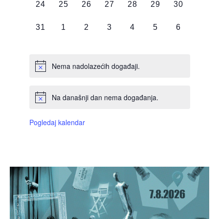
0
0
0
0
0
0
0
24
25
26
27
28
29
30
DOGAĐAJI,
DOGAĐAJI,
DOGAĐAJI,
DOGAĐAJI,
DOGAĐAJI,
DOGAĐAJI,
DOGAĐAJI
0
0
0
0
0
0
0
31
1
2
3
4
5
6
DOGAĐAJI,
DOGAĐAJI,
DOGAĐAJI,
DOGAĐAJI,
DOGAĐAJI,
DOGAĐAJI,
DOGAĐAJI
Nema nadolazećih događaji.
Na današnji dan nema događanja.
Pogledaj kalendar