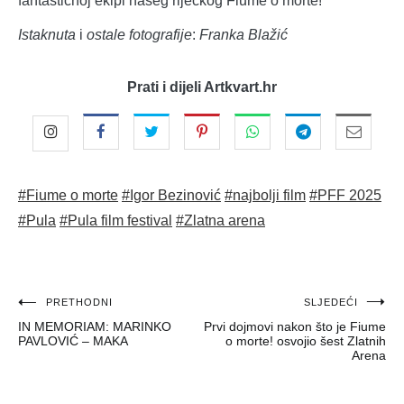
fantastičnoj ekipi našeg riječkog Fiume o morte!
Istaknuta
i
ostale fotografije
:
Franka Blažić
Prati i dijeli Artkvart.hr
#Fiume o morte
#Igor Bezinović
#najbolji film
#PFF 2025
#Pula
#Pula film festival
#Zlatna arena
Navigacija
PRETHODNI
SLJEDEĆI
IN MEMORIAM: MARINKO
Prvi dojmovi nakon što je Fiume
objava
PAVLOVIĆ – MAKA
o morte! osvojio šest Zlatnih
Arena