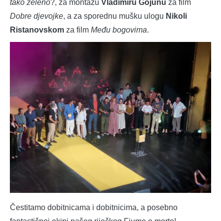
tako zeleno
?, za montažu
Vladimiru Gojunu
za film
Dobre djevojke
, a za sporednu mušku ulogu
Nikoli
Ristanovskom
za film
Među bogovima
.
Čestitamo dobitnicama i dobitnicima, a posebno