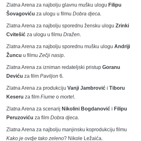
Zlatna Arena za najbolju glavnu mušku ulogu
Filipu
Šovagoviću
za ulogu u filmu
Dobra djeca
.
Zlatna Arena za najbolju sporednu žensku ulogu
Zrinki
Cvitešić
za ulogu u filmu
Dražen
.
Zlatna Arena za najbolju sporednu mušku ulogu
Andriji
Žuncu
u filmu
Zečji nasip
.
Zlatna Arena za izniman redateljski pristup
Goranu
Deviću
za film
Paviljon
6
.
Zlatna Arena za produkciju
Vanji Jambrović
i
Tiboru
Keseru
za film
Fiume
o
morte
!.
Zlatna Arena za scenarij
Nikolini Bogdanović
i
Filipu
Peruzoviću
za film
Dobra djeca
.
Zlatna Arena za najbolju manjinsku koprodukciju filmu
Kako je ovdje tako zeleno
? Nikole Ležaića.