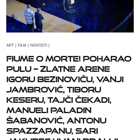
ART
|
FILM
|
NOVOSTI
|
Fiume o Morte! poharao
Pulu – Zlatne Arene
Igoru Bezinoviću, Vanji
Jambrović, Tiboru
Keseru, Tajči Čekadi,
Manueli Paladin
Šabanović, Antonu
Spazzapanu, Sari
Jakupec i Ivani Praliji