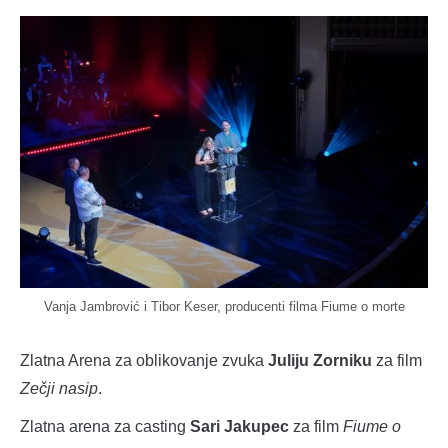
Vanja Jambrović i Tibor Keser, producenti filma Fiume o morte
Zlatna Arena za oblikovanje zvuka
Juliju Zorniku
za film
Zečji nasip
.
Zlatna arena za casting
Sari Jakupec
za film
Fiume o