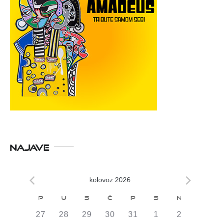
NAJAVE
kolovoz 2026
Kalendar
P
U
S
Č
P
S
N
od
0
0
0
0
0
0
0
27
28
29
30
31
1
2