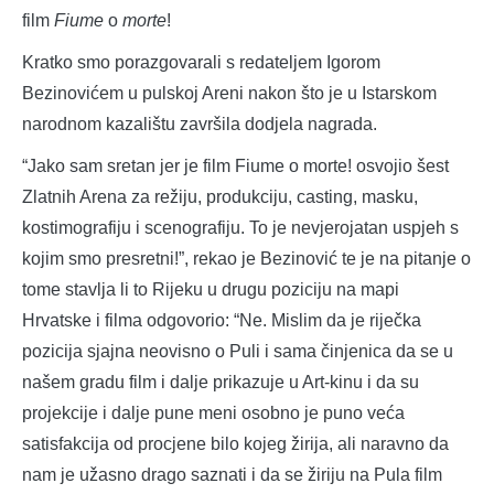
film
Fiume
o
morte
!
Kratko smo porazgovarali s redateljem Igorom
Bezinovićem u pulskoj Areni nakon što je u Istarskom
narodnom kazalištu završila dodjela nagrada.
“Jako sam sretan jer je film Fiume o morte! osvojio šest
Zlatnih Arena za režiju, produkciju, casting, masku,
kostimografiju i scenografiju. To je nevjerojatan uspjeh s
kojim smo presretni!”, rekao je Bezinović te je na pitanje o
tome stavlja li to Rijeku u drugu poziciju na mapi
Hrvatske i filma odgovorio: “Ne. Mislim da je riječka
pozicija sjajna neovisno o Puli i sama činjenica da se u
našem gradu film i dalje prikazuje u Art-kinu i da su
projekcije i dalje pune meni osobno je puno veća
satisfakcija od procjene bilo kojeg žirija, ali naravno da
nam je užasno drago saznati i da se žiriju na Pula film