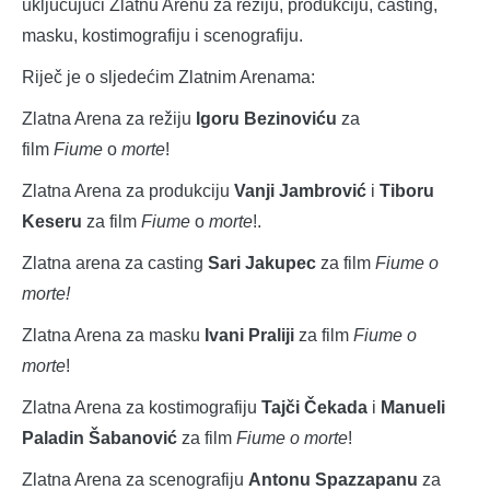
uključujući Zlatnu Arenu za režiju, produkciju, casting,
masku, kostimografiju i scenografiju.
Riječ je o sljedećim Zlatnim Arenama:
Zlatna Arena za režiju
Igoru Bezinoviću
za
film
Fiume
o
morte
!
Zlatna Arena za produkciju
Vanji Jambrović
i
Tiboru
Keseru
za film
Fiume
o
morte
!.
Zlatna arena za casting
Sari Jakupec
za film
Fiume o
morte!
Zlatna Arena za masku
Ivani Praliji
za film
Fiume o
morte
!
Zlatna Arena za kostimografiju
Tajči Čekada
i
Manueli
Paladin Šabanović
za film
Fiume o morte
!
Zlatna Arena za scenografiju
Antonu Spazzapanu
za